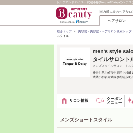
トルクアンドデイジー 武蔵小杉(Torque&Daisy)のヘア
国内最大級のヘアサロ
ヘアサロン
総合トップ
>
美容院・美容室・ヘアサロン検索トップ
スタイル
men's style 
タイルサロント
メンズスタイルサロン トル
神奈川県川崎市中原区小杉町
武蔵小杉駅南武線改札徒歩3分
クーポン
サロン情報
メニュー
メンズショートスタイル