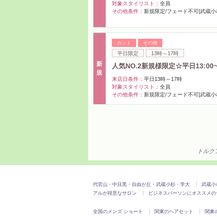
対象スタイリスト：
全員
その他条件：
新規限定/フェード不可[武蔵小
カット
その他
平日限定
13時～17時
新
人気NO.2新規様限定☆平日13:
規
来店日条件：
平日13時～17時
対象スタイリスト：
全員
その他条件：
新規限定/フェード不可[武蔵小
トルクア
代官山・中目黒・自由が丘・武蔵小杉・学大
武蔵小
アルが得意なサロン
ビジネスパーソンにオススメの
全国のメンズ ショート
関東のヘアセット
関東