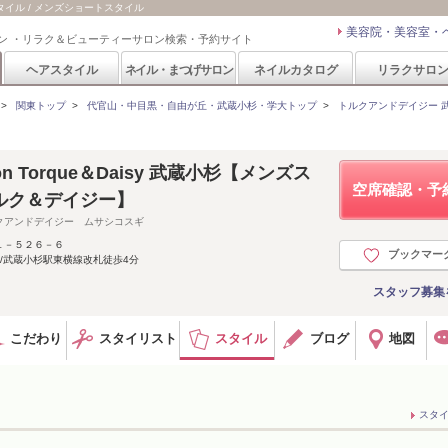
スタイル / メンズショートスタイル
美容院・美容室・
ン ・リラク＆ビューティーサロン検索・予約サイト
ヘアスタイル
ネイル・まつげサロン
ネイルカタログ
リラクサロ
>
関東トップ
>
代官山・中目黒・自由が丘・武蔵小杉・学大トップ
>
トルクアンドデイジー 武蔵小
salon Torque＆Daisy 武蔵小杉【メンズス
空席確認・予
ルク＆デイジー】
クアンドデイジー ムサシコスギ
１－５２６－６
ブックマー
/武蔵小杉駅東横線改札徒歩4分
スタッフ募集
こだわり
スタイリスト
スタイル
ブログ
地図
スタ