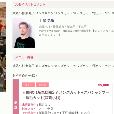
スタイリストコメント
武蔵小杉/新丸子/メンズサロン/メンズカット/キッズカット/眉カット/パー
土屋 晃輝
武蔵小杉・田園調布・新丸子・下丸子
men's style salon Torque＆Daisy 武蔵小杉【メンズス
ルク＆デイジー】
メニュー内容
武蔵小杉/新丸子/メンズサロン/メンズカット/キッズカット/眉カット/パー
おすすめクーポン
¥5,000
カット
その他
人気NO.1新規様限定☆メンズカット＋スパシャンプー
＋眉毛カット[武蔵小杉]
新
来店日条件：
指定なし
規
対象スタイリスト：
全員
その他条件：
新規限定/フェード不可[武蔵小杉/メンズ]