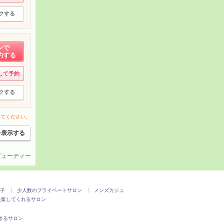
クする
ンで
約する
して予約
クする
いてください。
を表示する
ービューティー
子
少人数のプライベートサロン
メンズカジュ
提案してくれるサロン
きるサロン