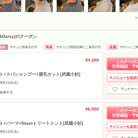
Daisy)のクーポン
新規
サロンに初来店の方
再来
サロンに2回目以降にご来店の方
全員
サロンにご
¥4,000
このクーポ
空席確認・予
ト+スパシャンプー+眉毛カット[武蔵小杉]
メニューを追加
08月11日(火)
ブックマー
/併用不可
¥6,950
このクーポ
空席確認・予
+パーマ+9itemトリートメント[武蔵小杉]
メニューを追加
08月11日(火)