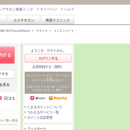
ヘアサロン検索トップ
マイページ
ヘルプ
ン
エステサロン
美容クリニック
杉(Torque&Daisy)
>
スタイル
>
メンズショート
ようこそ、ゲストさん。
約する
ログインする
会員登録する（無料）
クする
ホットペッパービューティーなら
1%
ポイントが
たまる！
を見る
ためたポイントをつかっておとく
にサロンをネット予約！
口コミ
たまるポイントについて
つかえるサービス一覧
ポイント設定変更
イル一覧へ戻る
ブックマーク