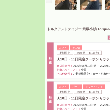
トルクアンドデイジー 武蔵小杉(Torque&
カット
その他
期間限定
8/10(月)～8/11(火)
新
★10日・11日限定クーポン★カッ
規
来店日条件：
2026年08月10日(月)～2026年
対象スタイリスト：
全員
その他条件：
ご新規様限定/フェード対象外
カット
パーマ
トリートメント
期間限定
8/10(月)～8/11(火)
新
★10日・11日限定クーポン★カット
規
来店日条件：
2026年08月10日(月)～2026年
対象スタイリスト：
全員