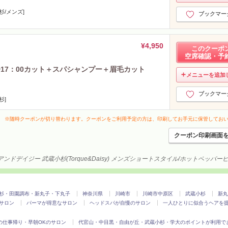
杉/メンズ]
ブックマー
¥4,950
このクーポ
空席確認・予
00~17：00カット＋スパシャンプー＋眉毛カット
メニューを追加
ブックマー
杉]
※随時クーポンが切り替わります。クーポンをご利用予定の方は、印刷してお手元に保管してお
クーポン印刷画面
ンドデイジー 武蔵小杉(Torque&Daisy) メンズショートスタイル/ホットペッパ
杉・田園調布・新丸子・下丸子
神奈川県
川崎市
川崎市中原区
武蔵小杉
新丸
サロン
パーマが得意なサロン
ヘッドスパが自慢のサロン
一人ひとりに似合うヘアを
の仕事帰り・早朝OKのサロン
代官山・中目黒・自由が丘・武蔵小杉・学大のポイントが利用で