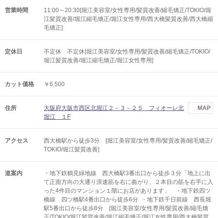
営業時間
11:00～20:30[堀江美容室/女性専用/髪質改善/縮毛矯正/TOKIO/堀
江髪質改善/堀江縮毛矯正/堀江女性専用/西大橋髪質改善/西大橋縮
毛矯正]
定休日
不定休 不定休[堀江美容室/女性専用/髪質改善/縮毛矯正/TOKIO/
堀江髪質改善/堀江縮毛矯正/堀江女性専用]
カット価格
￥6,500
住所
大阪府大阪市西区北堀江２－３－２５ フィオーレ北
MAP
堀江 １F
アクセス
西大橋駅から徒歩3分 [堀江美容室/女性専用/髪質改善/縮毛矯正/
TOKIO/堀江髪質改善]
道案内
・地下鉄鶴見緑地線 西大橋駅3番出口から徒歩３分「地上に出
て正面方向の大通り浪速筋を右に曲がり、２本目の筋を右手に入
った4件目のマンション１階にお店があります」 ・地下鉄四ツ
橋線 四ツ橋駅4番出口から徒歩6分 ・地下鉄千日前線 西長堀
駅5番出口から徒歩8分 [堀江美容室/女性専用/髪質改善/縮毛矯
正/TOKIO/堀江髪質改善/堀江縮毛矯正/堀江女性専用/西大橋髪質