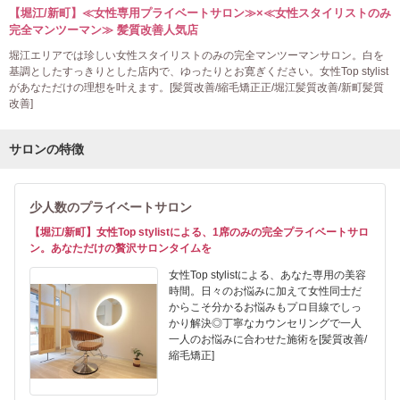
【堀江/新町】≪女性専用プライベートサロン≫×≪女性スタイリストのみ
完全マンツーマン≫ 髪質改善人気店
堀江エリアでは珍しい女性スタイリストのみの完全マンツーマンサロン。白を
基調としたすっきりとした店内で、ゆったりとお寛ぎください。女性Top stylist
があなただけの理想を叶えます。[髪質改善/縮毛矯正正/堀江髪質改善/新町髪質
改善]
サロンの特徴
少人数のプライベートサロン
【堀江/新町】女性Top stylistによる、1席のみの完全プライベートサロ
ン。あなただけの贅沢サロンタイムを
女性Top stylistによる、あなた専用の美容
時間。日々のお悩みに加えて女性同士だ
からこそ分かるお悩みもプロ目線でしっ
かり解決◎丁寧なカウンセリングで一人
一人のお悩みに合わせた施術を[髪質改善/
縮毛矯正]