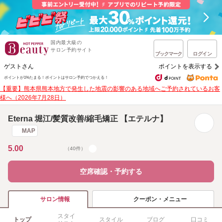
国内最大級の
サロン予約サイト
ブックマーク
ログイン
ゲストさん
ポイントを表示する
ポイントが1%たまる！
ポイントはサロン予約でつかえる！
【重要】熊本県熊本地方で発生した地震の影響のある地域へご予約されているお客
様へ（2026年7月28日）
Eterna 堀江/髪質改善/縮毛矯正 【エテルナ】
MAP
5.00
（40件）
空席確認・予約する
クーポン・メニュー
サロン情報
スタイ
トップ
スタイル
ブログ
口コミ