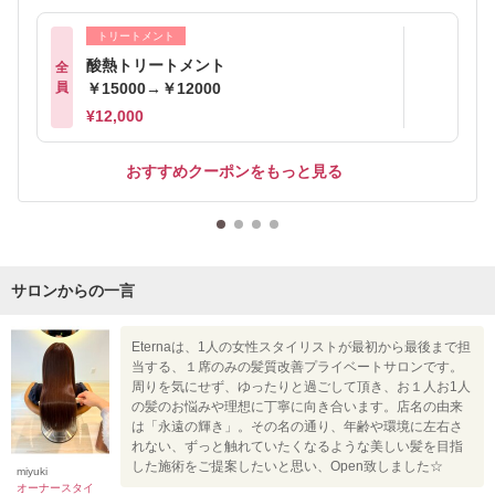
トリートメント
酸熱トリートメント
全
員
￥15000→￥12000
¥12,000
おすすめクーポンをもっと見る
サロンからの一言
Eternaは、1人の女性スタイリストが最初から最後まで担
当する、１席のみの髪質改善プライベートサロンです。
周りを気にせず、ゆったりと過ごして頂き、お１人お1人
の髪のお悩みや理想に丁寧に向き合います。店名の由来
は「永遠の輝き」。その名の通り、年齢や環境に左右さ
れない、ずっと触れていたくなるような美しい髪を目指
した施術をご提案したいと思い、Open致しました☆
miyuki
オーナースタイ