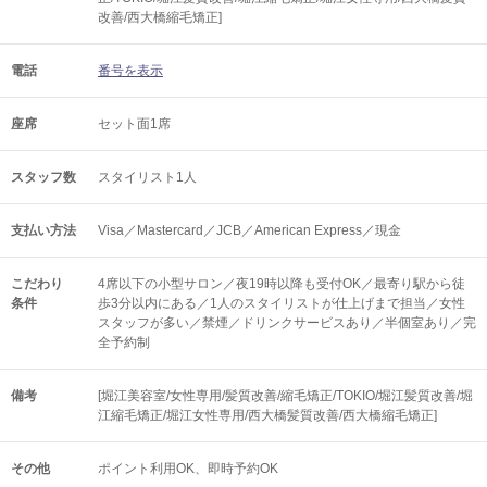
改善/西大橋縮毛矯正]
電話
番号を表示
座席
セット面1席
スタッフ数
スタイリスト1人
支払い方法
Visa／Mastercard／JCB／American Express／現金
こだわり
4席以下の小型サロン／夜19時以降も受付OK／最寄り駅から徒
条件
歩3分以内にある／1人のスタイリストが仕上げまで担当／女性
スタッフが多い／禁煙／ドリンクサービスあり／半個室あり／完
全予約制
備考
[堀江美容室/女性専用/髪質改善/縮毛矯正/TOKIO/堀江髪質改善/堀
江縮毛矯正/堀江女性専用/西大橋髪質改善/西大橋縮毛矯正]
その他
ポイント利用OK
即時予約OK