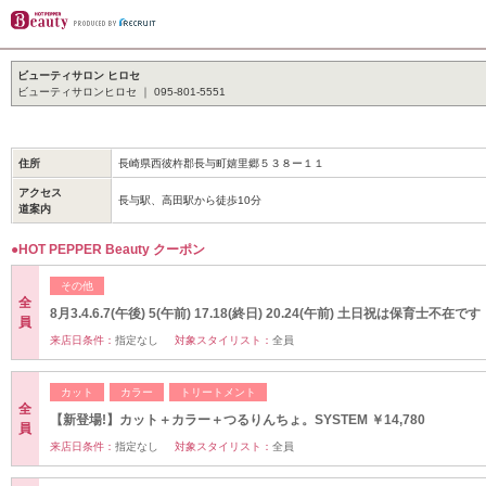
ビューティサロン ヒロセ
ビューティサロンヒロセ ｜ 095-801-5551
住所
長崎県西彼杵郡長与町嬉里郷５３８ー１１
アクセス
長与駅、高田駅から徒歩10分
道案内
●HOT PEPPER Beauty クーポン
その他
全
8月3.4.6.7(午後) 5(午前) 17.18(終日) 20.24(午前) 土日祝は保育士不在です
員
来店日条件：
指定なし
対象スタイリスト：
全員
カット
カラー
トリートメント
全
【新登場!】カット＋カラー＋つるりんちょ。SYSTEM ￥14,780
員
来店日条件：
指定なし
対象スタイリスト：
全員