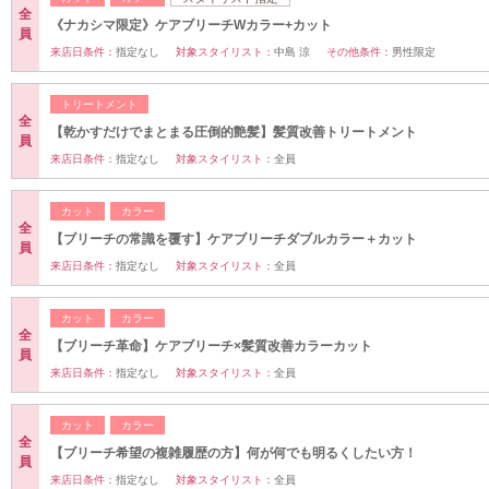
全
《ナカシマ限定》ケアブリーチWカラー+カット
員
来店日条件：
指定なし
対象スタイリスト：
中島 涼
その他条件：
男性限定
トリートメント
全
【乾かすだけでまとまる圧倒的艶髪】髪質改善トリートメント
員
来店日条件：
指定なし
対象スタイリスト：
全員
カット
カラー
全
【ブリーチの常識を覆す】ケアブリーチダブルカラー＋カット
員
来店日条件：
指定なし
対象スタイリスト：
全員
カット
カラー
全
【ブリーチ革命】ケアブリーチ×髪質改善カラーカット
員
来店日条件：
指定なし
対象スタイリスト：
全員
カット
カラー
全
【ブリーチ希望の複雑履歴の方】何が何でも明るくしたい方！
員
来店日条件：
指定なし
対象スタイリスト：
全員