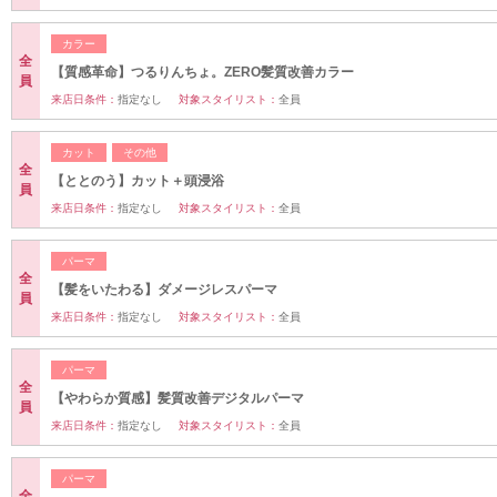
カラー
全
【質感革命】つるりんちょ。ZERO髪質改善カラー
員
来店日条件：
指定なし
対象スタイリスト：
全員
カット
その他
全
【ととのう】カット＋頭浸浴
員
来店日条件：
指定なし
対象スタイリスト：
全員
パーマ
全
【髪をいたわる】ダメージレスパーマ
員
来店日条件：
指定なし
対象スタイリスト：
全員
パーマ
全
【やわらか質感】髪質改善デジタルパーマ
員
来店日条件：
指定なし
対象スタイリスト：
全員
パーマ
全