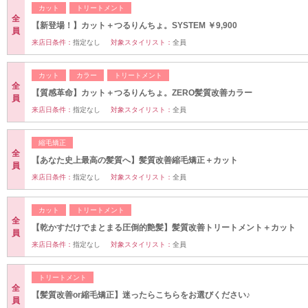
カット
トリートメント
全
【新登場！】カット＋つるりんちょ。SYSTEM ￥9,900
員
来店日条件：
指定なし
対象スタイリスト：
全員
カット
カラー
トリートメント
全
【質感革命】カット＋つるりんちょ。ZERO髪質改善カラー
員
来店日条件：
指定なし
対象スタイリスト：
全員
縮毛矯正
全
【あなた史上最高の髪質へ】髪質改善縮毛矯正＋カット
員
来店日条件：
指定なし
対象スタイリスト：
全員
カット
トリートメント
全
【乾かすだけでまとまる圧倒的艶髪】髪質改善トリートメント＋カット
員
来店日条件：
指定なし
対象スタイリスト：
全員
トリートメント
全
【髪質改善or縮毛矯正】迷ったらこちらをお選びください♪
員