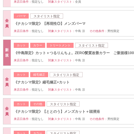
来店日条件：
指定なし
対象スタイリスト：
全員
パーマ
スタイリスト指定
全
《ナカシマ限定》【再現性◎】メンズパーマ
員
来店日条件：
指定なし
対象スタイリスト：
中島 涼
その他条件：
男性限定
カット
カラー
トリートメント
スタイリスト指定
新
《中島限定》カット＋つるりんちょ。ZERO髪質改善カラー ご新規様1000
規
来店日条件：
指定なし
対象スタイリスト：
中島 涼
カット
縮毛矯正
スタイリスト指定
全
《ナカシマ限定》縮毛矯正+カット
員
来店日条件：
指定なし
対象スタイリスト：
中島 涼
カット
その他
スタイリスト指定
全
《ナカシマ限定》【ととのう】メンズカット＋頭浸浴
員
来店日条件：
指定なし
対象スタイリスト：
中島 涼
その他条件：
男性限定
カット
カラー
スタイリスト指定