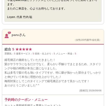
今後もaiai50様にリラックスしていただける空間づくりに努めてまいり
ます。
またのご来店を、心よりお待ちしております。
Loyen. 代表 竹内 聡
paruさん
（女性/20代後半/会社員）
総合
5
★
★
★
★
★
雰囲気：
5
接客サービス：
5
技術・仕上がり：
5
メニュー・料金：
5
縮毛矯正の施術をしていただきました！
髪がサラサラになるだけでなく、柔らかい手触りでまとまるため、スタイリ
ングや朝の時間が本当に楽になりました。
私は多毛で髪の毛も強いタイプですが、特に癖が強かった部分までしっかり
と伸びていて本当に理想の仕上がりでした..!
梅雨対策としてこのタイミングで縮毛矯正ができて良かったです！
ありがとうございました^ ^
[投稿日] 2026/06/06
予約時のクーポン・メニュー
カット＋美髪縮毛矯正＋専用トリートメント