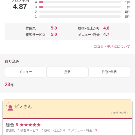
サロン平均
4
1
4.87
3
1
2
0
1
0
5.0
4.8
雰囲気
技術･仕上がり
5.0
4.7
接客サービス
メニュー･料金
口コミ・平均点について
絞り込み
メニュー
点数
性別･年代
23
件
サロンPick Up
ピノさん
（女性/50代）
総合
5
★
★
★
★
★
雰囲気：
5
接客サービス：
5
技術・仕上がり：
5
メニュー・料金：
5