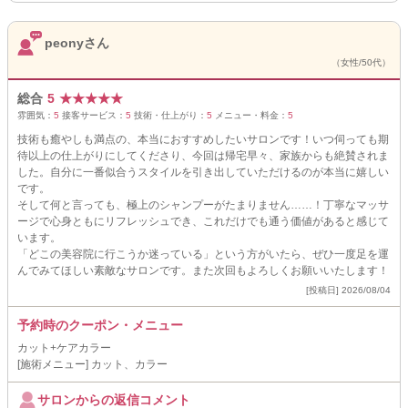
peonyさん
（女性/50代）
総合
5
★
★
★
★
★
雰囲気：
5
接客サービス：
5
技術・仕上がり：
5
メニュー・料金：
5
技術も癒やしも満点の、本当におすすめしたいサロンです！いつ伺っても期
待以上の仕上がりにしてくださり、今回は帰宅早々、家族からも絶賛されま
した。自分に一番似合うスタイルを引き出していただけるのが本当に嬉しい
です。
そして何と言っても、極上のシャンプーがたまりません……！丁寧なマッサ
ージで心身ともにリフレッシュでき、これだけでも通う価値があると感じて
います。
「どこの美容院に行こうか迷っている」という方がいたら、ぜひ一度足を運
んでみてほしい素敵なサロンです。また次回もよろしくお願いいたします！
[投稿日] 2026/08/04
予約時のクーポン・メニュー
カット+ケアカラー
[施術メニュー] カット、カラー
サロンからの返信コメント