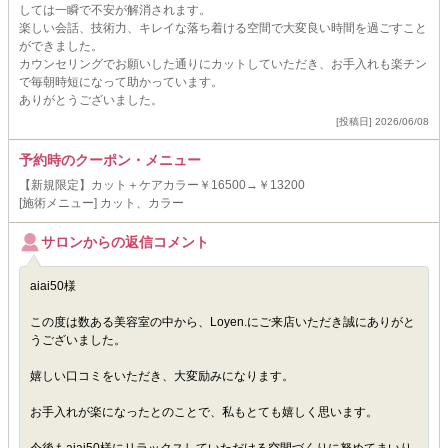
しては一瞬で不安が解消されます。
楽しい会話、技術力、キレイな落ち着ける空間で大変良い時間を過ごすこと
ができました。
カウンセリングでお願いした通りにカットしていただき、お手入れも楽チン
で毎朝時短になって助かっています。
ありがとうございました。
[投稿日] 2026/06/08
予約時のクーポン・メニュー
【新規限定】カット＋ケアカラー￥16500→￥13200
[施術メニュー] カット、カラー
サロンからの返信コメント
aiai50様
この度は数ある美容室の中から、Loyen.にご来店いただき誠にありがと
うございました。
嬉しい口コミをいただき、大変励みになります。
お手入れが楽になったとのことで、私もとても嬉しく思います。