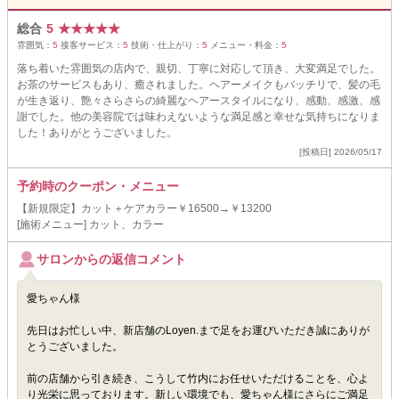
総合
5
★
★
★
★
★
雰囲気：
5
接客サービス：
5
技術・仕上がり：
5
メニュー・料金：
5
落ち着いた雰囲気の店内で、親切、丁寧に対応して頂き、大変満足でした。
お茶のサービスもあり、癒されました。ヘアーメイクもバッチリで、髪の毛
が生き返り、艶々さらさらの綺麗なヘアースタイルになり、感動、感激、感
謝でした。他の美容院では味わえないような満足感と幸せな気持ちになりま
した！ありがとうございました。
[投稿日] 2026/05/17
予約時のクーポン・メニュー
【新規限定】カット＋ケアカラー￥16500→￥13200
[施術メニュー] カット、カラー
サロンからの返信コメント
愛ちゃん様
先日はお忙しい中、新店舗のLoyen.まで足をお運びいただき誠にありが
とうございました。
前の店舗から引き続き、こうして竹内にお任せいただけることを、心よ
り光栄に思っております。新しい環境でも、愛ちゃん様にさらにご満足