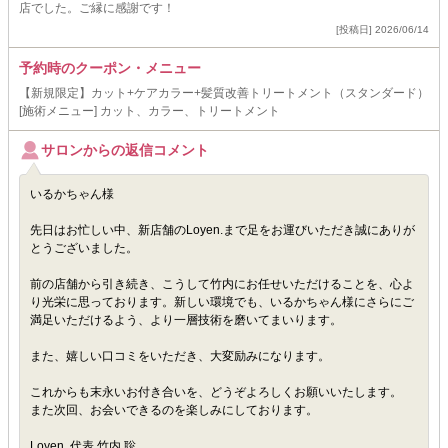
店でした。ご縁に感謝です！
[投稿日] 2026/06/14
予約時のクーポン・メニュー
【新規限定】カット+ケアカラー+髪質改善トリートメント（スタンダード）
[施術メニュー] カット、カラー、トリートメント
サロンからの返信コメント
いるかちゃん様
先日はお忙しい中、新店舗のLoyen.まで足をお運びいただき誠にありが
とうございました。
前の店舗から引き続き、こうして竹内にお任せいただけることを、心よ
り光栄に思っております。新しい環境でも、いるかちゃん様にさらにご
満足いただけるよう、より一層技術を磨いてまいります。
また、嬉しい口コミをいただき、大変励みになります。
これからも末永いお付き合いを、どうぞよろしくお願いいたします。
また次回、お会いできるのを楽しみにしております。
Loyen. 代表 竹内 聡