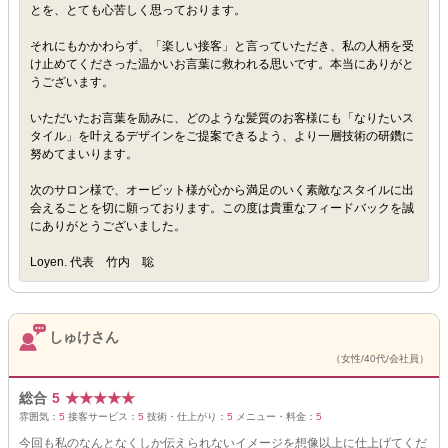
とを、とても心苦しく思っております。
それにもかかわらず、「楽しい接客」と言っていただき、私の人柄を受
け止めてくださった温かいお言葉に救われる思いです。本当にありがと
うございます。
いただいたお言葉を励みに、どのような髪質のお客様にも「なりたいス
タイル」を叶えるデザインをご提案できるよう、より一層技術の研鑽に
努めてまいります。
次のサロン様で、オービット様が心から満足のいく素敵なスタイルに出
会えることを切に願っております。この度は貴重なフィードバックを誠
にありがとうございました。
Loyen. 代表 竹内 聡
しゅけさん
（女性/40代/会社員）
総合
5
★
★
★
★
★
雰囲気：
5
接客サービス：
5
技術・仕上がり：
5
メニュー・料金：
5
今回も私のなんとなくしか伝えられないイメージを想像以上に仕上げてくだ