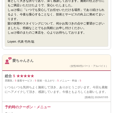
者として大きな誇りであり、深く感謝しております。施術の仕上がりに
もご満足いただけたようで、安心いたしました。
しゅけ様に「いつでも安心してお任せいただける場所」であり続けられ
るよう、今後も慢心することなく、技術とサービスの向上に努めてまい
ります。
髪の状態やスタイリングについて、何かお気づきの点やご要望がござい
ましたら、些細なことでもお気軽にお申し付けください。
しゅけ様のまたのご来店を、心よりお待ちしております。
Loyen. 代表 竹内 聡
愛ちゃんさん
（女性/60代/パート・アルバイト）
総合
5
★
★
★
★
★
雰囲気：
5
接客サービス：
5
技術・仕上がり：
5
メニュー・料金：
5
いつもいつも気持ちよく施術して頂き、ありがとうございます。今回も素敵
にヘアメイクして頂き、感謝しています。今後ともよろしくお願いします。
[投稿日] 2026/07/05
予約時のクーポン・メニュー