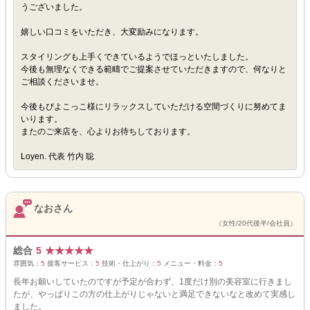
うございました。
嬉しい口コミをいただき、大変励みになります。
スタイリングも上手くできているようでほっといたしました。
今後も無理なくできる範疇でご提案させていただきますので、何なりと
ご相談くださいませ。
今後もぴよこっこ様にリラックスしていただける空間づくりに努めてま
いります。
またのご来店を、心よりお待ちしております。
Loyen. 代表 竹内 聡
なおさん
（女性/20代後半/会社員）
総合
5
★
★
★
★
★
雰囲気：
5
接客サービス：
5
技術・仕上がり：
5
メニュー・料金：
5
長年お願いしていたのですが予定が合わず、1度だけ別の美容室に行きまし
たが、やっぱりこの方の仕上がりじゃないと満足できないなと改めて実感し
ました。