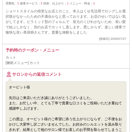
雰囲気：
5
接客サービス：
5
技術・仕上がり：
2
メニュー・料金：
3
ショートスタイルの得意なお店とのこと、本人はくせ毛活用でロングしか選
択肢がなかったための不適合かなと思っております。お店のせいではない気
がしてます。ピラミッド型のフォルムで 首元のくびれがないため、長い髪
で結ぶしかなく、別のお店でカットし直します。悪しからず。楽しい接客で
愉快な良い美容師さんです。貴重な体験をしました
[投稿日] 2026/07/27
予約時のクーポン・メニュー
カット
[施術メニュー] カット
サロンからの返信コメント
オービット様
先日はご来店いただき誠にありがとうございました。
また、お忙しい中、とても丁寧で貴重な口コミをご投稿いただき重ねて
感謝申し上げます。
この度は、オービット様のご希望に添う仕上がりにならず、ご不便をお
かけし大変申し訳ございませんでした。お好みのシルエットを汲み取り
きれず、結果として他のサロン様でお直しのお手間を取らせてしまうこ