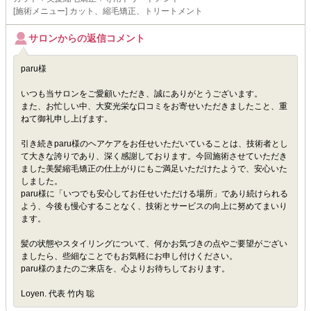
[施術メニュー] カット、縮毛矯正、トリートメント
サロンからの返信コメント
paru様
いつも当サロンをご愛顧いただき、誠にありがとうございます。
また、お忙しい中、大変光栄な口コミをお寄せいただきましたこと、重
ねて御礼申し上げます。
引き続きparu様のヘアケアをお任せいただいていることは、技術者とし
て大きな誇りであり、深く感謝しております。今回施術させていただき
ました美髪縮毛矯正の仕上がりにもご満足いただけたようで、安心いた
しました。
paru様に「いつでも安心してお任せいただける場所」であり続けられる
よう、今後も慢心することなく、技術とサービスの向上に努めてまいり
ます。
髪の状態やスタイリングについて、何かお気づきの点やご要望がござい
ましたら、些細なことでもお気軽にお申し付けください。
paru様のまたのご来店を、心よりお待ちしております。
Loyen. 代表 竹内 聡