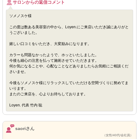
サロンからの返信コメント
ソメノスケ様
この度は数ある美容室の中から、Loyen.にご来店いただき誠にありがと
うございました。
嬉しい口コミをいただき、大変励みになります。
カラーも問題なかったようで、ホッといたしました。
今後も細心の注意を払って施術させていただきます。
何か気になることや、心配なことなどありましたらお気軽にご相談くだ
さいませ。
今後もソメノスケ様にリラックスしていただける空間づくりに努めてま
いります。
またのご来店を、心よりお待ちしております。
Loyen. 代表 竹内 聡
saoriさん
（女性/40代/会社員）