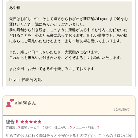
あや様
先日はお忙しい中、そして遠方からわざわざ新店舗のLoyen.まで足をお
運びいただき、誠にありがとうございました。
前の店舗から引き続き、このように距離がある中でも竹内にお任せいた
だけることを、心より光栄に思っております。新しい環境でも、あや様
にさらにご満足いただけるよう、より一層技術を磨いてまいります。
また、嬉しい口コミをいただき、大変励みになります。
これからも末永いお付き合いを、どうぞよろしくお願いいたします。
また次回、お会いできるのを楽しみにしております。
Loyen. 代表 竹内 聡
aiai50さん
（女性/50代）
総合
5
★
★
★
★
★
雰囲気：
5
接客サービス：
5
技術・仕上がり：
5
メニュー・料金：
5
初めてのお店に行く際は色々と不安があるものですが、こちらのサロンに関