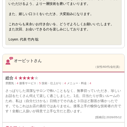
いただけるよう、より一層技術を磨いてまいります。
また、嬉しい口コミをいただき、大変励みになります。
これからも末永いお付き合いを、どうぞよろしくお願いいたします。
また次回、お会いできるのを楽しみにしております。
Loyen. 代表 竹内 聡
オービットさん
（女性/60代/会社員）
総合
4
★
★
★
★
★
雰囲気：
4
接客サービス：
5
技術・仕上がり：
4
メニュー・料金：
4
さっぱりした清潔なサロンで怖いこともなく、無事切っていただき、珍しい
お話をたくさん伺えて楽しく過ごしました。1点、日当たりが良いルームの
ため、私は（自分だけかも）日焼けでそのあと３日ほど顏首が痛かったで
す。でもこれはお店の責任ではありません。接客上手の愉快な技術者の方で
す！全般に人扱いが得意で上手な方だと思います。
[投稿日] 2026/05/12