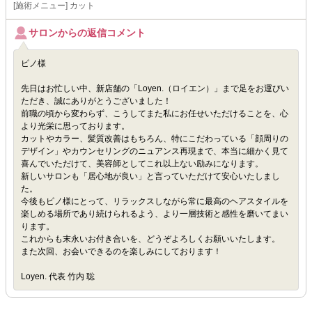
[施術メニュー] カット
サロンからの返信コメント
ピノ様
先日はお忙しい中、新店舗の「Loyen.（ロイエン）」まで足をお運びい
ただき、誠にありがとうございました！
前職の頃から変わらず、こうしてまた私にお任せいただけることを、心
より光栄に思っております。
カットやカラー、髪質改善はもちろん、特にこだわっている「顔周りの
デザイン」やカウンセリングのニュアンス再現まで、本当に細かく見て
喜んでいただけて、美容師としてこれ以上ない励みになります。
新しいサロンも「居心地が良い」と言っていただけて安心いたしまし
た。
今後もピノ様にとって、リラックスしながら常に最高のヘアスタイルを
楽しめる場所であり続けられるよう、より一層技術と感性を磨いてまい
ります。
これからも末永いお付き合いを、どうぞよろしくお願いいたします。
また次回、お会いできるのを楽しみにしております！
Loyen. 代表 竹内 聡