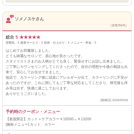
ソメノスケさん
（女性/50代）
総合
5
★
★
★
★
★
雰囲気：
5
接客サービス：
5
技術・仕上がり：
5
メニュー・料金：
5
はじめてお邪魔致しました。
とても綺麗なサロンで、居心地が良かったです。
スタイリストさまのお人柄がとても良く、緊張せずにお話し出来ました。
ご丁寧にカウンセリングしてくださったので、自分の理想や今後の相談も出
来て、安心してお任せできました。
他店で、カラーリング後に頭皮にアレルギーが出て、カラーリングに不安が
あったのですが、これに関してもご丁寧な対応をしてくださり、帰宅後も痒
み等は出ず、快適に過ごしております。
ありがとうございました。
[投稿日] 2026/05/02
予約時のクーポン・メニュー
【新規限定】カット＋ケアカラー￥16500→￥13200
[施術メニュー] カット、カラー