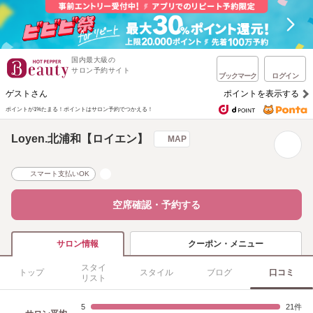
国内最大級の
サロン予約サイト
ブックマーク
ログイン
ゲストさん
ポイントを表示する
ポイントが1%たまる！
ポイントはサロン予約でつかえる！
Loyen.北浦和【ロイエン】
MAP
スマート支払いOK
空席確認・予約する
クーポン・メニュー
サロン情報
スタイ
トップ
スタイル
ブログ
口コミ
リスト
5
21