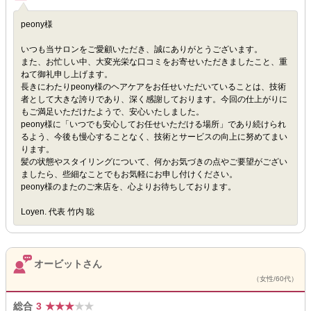
peony様
いつも当サロンをご愛顧いただき、誠にありがとうございます。
また、お忙しい中、大変光栄な口コミをお寄せいただきましたこと、重
ねて御礼申し上げます。
長きにわたりpeony様のヘアケアをお任せいただいていることは、技術
者として大きな誇りであり、深く感謝しております。今回の仕上がりに
もご満足いただけたようで、安心いたしました。
peony様に「いつでも安心してお任せいただける場所」であり続けられ
るよう、今後も慢心することなく、技術とサービスの向上に努めてまい
ります。
髪の状態やスタイリングについて、何かお気づきの点やご要望がござい
ましたら、些細なことでもお気軽にお申し付けください。
peony様のまたのご来店を、心よりお待ちしております。
Loyen. 代表 竹内 聡
オービットさん
（女性/60代）
総合
3
★
★
★
★
★