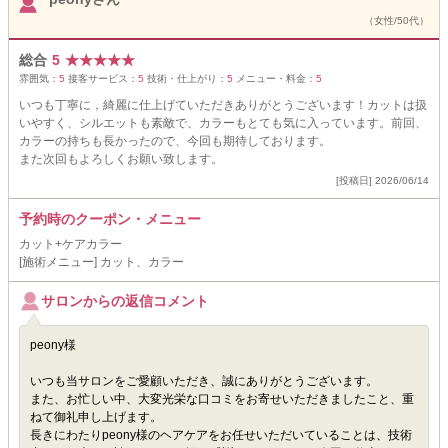
（女性/50代）
総合
5
★
★
★
★
★
雰囲気：
5
接客サービス：
5
技術・仕上がり：
5
メニュー・料金：
5
いつも丁寧に，綺麗に仕上げていただきありがとうございます！カットは扱
いやすく、シルエットも素敵で、カラーもとても気に入っています。前回、
カラーの持ちも長かったので、今回も期待しております。
また次回もよろしくお願い致します。
[投稿日] 2026/06/14
予約時のクーポン・メニュー
カット+ケアカラー
[施術メニュー] カット、カラー
サロンからの返信コメント
peony様
いつも当サロンをご愛顧いただき、誠にありがとうございます。
また、お忙しい中、大変光栄な口コミをお寄せいただきましたこと、重
ねて御礼申し上げます。
長きにわたりpeony様のヘアケアをお任せいただいていることは、技術