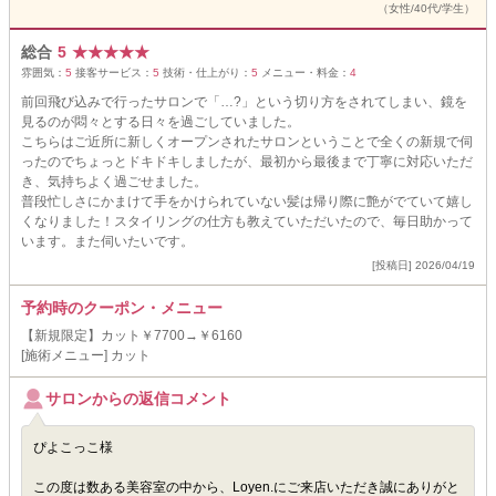
（女性/40代/学生）
総合
5
★
★
★
★
★
雰囲気：
5
接客サービス：
5
技術・仕上がり：
5
メニュー・料金：
4
前回飛び込みで行ったサロンで「…?」という切り方をされてしまい、鏡を
見るのが悶々とする日々を過ごしていました。
こちらはご近所に新しくオープンされたサロンということで全くの新規で伺
ったのでちょっとドキドキしましたが、最初から最後まで丁寧に対応いただ
き、気持ちよく過ごせました。
普段忙しさにかまけて手をかけられていない髪は帰り際に艶がでていて嬉し
くなりました！スタイリングの仕方も教えていただいたので、毎日助かって
います。また伺いたいです。
[投稿日] 2026/04/19
予約時のクーポン・メニュー
【新規限定】カット￥7700→￥6160
[施術メニュー] カット
サロンからの返信コメント
ぴよこっこ様
この度は数ある美容室の中から、Loyen.にご来店いただき誠にありがと