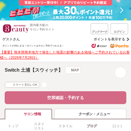
国内最大級の
サロン予約サイト
ブックマーク
ログイン
ゲストさん
ポイントを表示する
ポイントが1%たまる！
ポイントはサロン予約でつかえる！
【重要】熊本県熊本地方で発生した地震の影響のある地域へご予約されているお客
様へ（2026年7月28日）
Switch 土浦【スウィッチ】
MAP
スマート支払いOK
空席確認・予約する
クーポン・メニュー
サロン情報
スタイ
トップ
スタイル
ブログ
口コミ
リスト