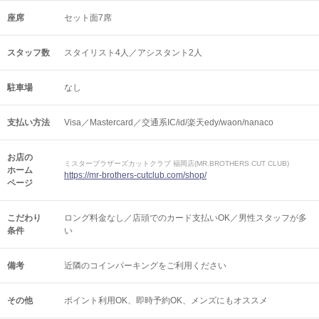
座席
セット面7席
スタッフ数
スタイリスト4人／アシスタント2人
駐車場
なし
支払い方法
Visa／Mastercard／交通系IC/id/楽天edy/waon/nanaco
お店の
ミスターブラザーズカットクラブ 福岡店(MR.BROTHERS CUT CLUB)
ホーム
https://mr-brothers-cutclub.com/shop/
ページ
こだわり
ロング料金なし／店頭でのカード支払いOK／男性スタッフが多
条件
い
備考
近隣のコインパーキングをご利用ください
その他
ポイント利用OK
即時予約OK
メンズにもオススメ