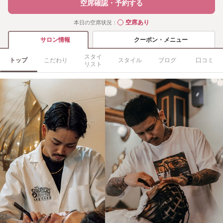
空席確認・予約する
空席あり
本日の空席状況：
◯
クーポン・メニュー
サロン情報
スタイ
トップ
こだわり
スタイル
ブログ
口コミ
リスト