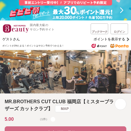
国内最大級の
サロン予約サイト
ブックマーク
ログイン
ゲストさん
ポイントを表示する
ポイントが1%たまる！
ポイントはサロン予約でつかえる！
MR.BROTHERS CUT CLUB 福岡店【ミスターブラ
ザーズ カットクラブ】
MAP
5.00
（1件）