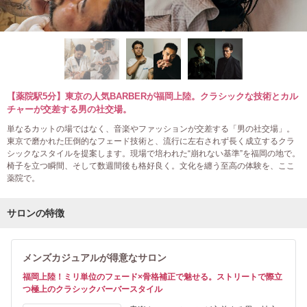
【薬院駅5分】東京の人気BARBERが福岡上陸。クラシックな技術とカル
チャーが交差する男の社交場。
単なるカットの場ではなく、音楽やファッションが交差する「男の社交場」。
東京で磨かれた圧倒的なフェード技術と、流行に左右されず長く成立するクラ
シックなスタイルを提案します。現場で培われた“崩れない基準”を福岡の地で。
椅子を立つ瞬間、そして数週間後も格好良く。文化を纏う至高の体験を、ここ
薬院で。
サロンの特徴
メンズカジュアルが得意なサロン
福岡上陸！ミリ単位のフェード×骨格補正で魅せる。ストリートで際立
つ極上のクラシックバーバースタイル