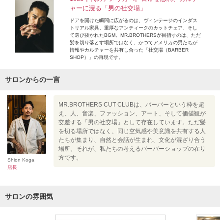
ャーに浸る「男の社交場」
ドアを開けた瞬間に広がるのは、ヴィンテージのインダス
トリアル家具、重厚なアンティークのカットチェア、そし
て選び抜かれたBGM。MR.BROTHERSが目指すのは、ただ
髪を切り落とす場所ではなく、かつてアメリカの男たちが
情報やカルチャーを共有し合った「社交場（BARBER
SHOP）」の再現です。
サロンからの一言
MR.BROTHERS CUT CLUBは、バーバーという枠を超
え、人、音楽、ファッション、アート、そして価値観が
交差する「男の社交場」として存在しています。ただ髪
を切る場所ではなく、同じ空気感や美意識を共有する人
たちが集まり、自然と会話が生まれ、文化が混ざり合う
場所。それが、私たちの考えるバーバーショップの在り
方です。
Shion Koga
店長
サロンの雰囲気