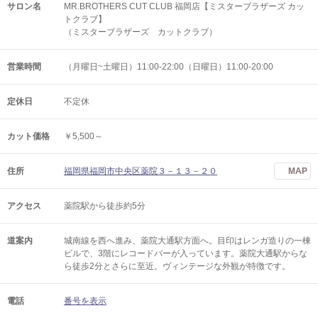
サロン名
MR.BROTHERS CUT CLUB 福岡店【ミスターブラザーズ カッ
トクラブ】
（ミスターブラザーズ カットクラブ）
営業時間
（月曜日~土曜日）11:00-22:00（日曜日）11:00-20:00
定休日
不定休
カット価格
￥5,500～
住所
福岡県福岡市中央区薬院３－１３－２０
MAP
アクセス
薬院駅から徒歩約5分
道案内
城南線を西へ進み、薬院大通駅方面へ。目印はレンガ造りの一棟
ビルで、3階にレコードバーが入っています。薬院大通駅からな
ら徒歩2分とさらに至近。ヴィンテージな外観が特徴です。
電話
番号を表示