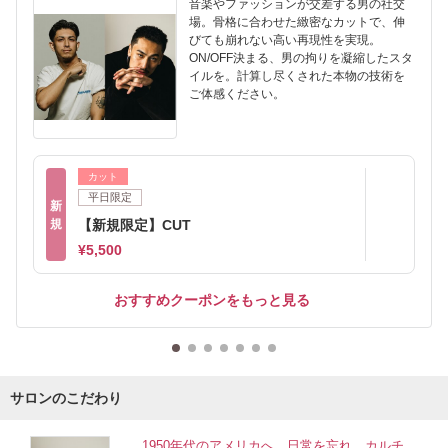
音楽やファッションが交差する男の社交
場。骨格に合わせた緻密なカットで、伸
びても崩れない高い再現性を実現。
ON/OFF決まる、男の拘りを凝縮したスタ
イルを。計算し尽くされた本物の技術を
ご体感ください。
カット
平日限定
新
規
【新規限定】CUT
¥5,500
おすすめクーポンをもっと見る
サロンのこだわり
1950年代のアメリカへ。日常を忘れ、カルチ