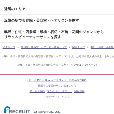
近隣のエリア
近隣の駅で美容院・美容室・ヘアサロンを探す
鴫野・住道・四条畷・緑橋・石切・布施・花園のジャンルから
リラク＆ビューティーサロンを探す
総合トップ
美容院・美容室・ヘアサロン検索トップ
関西トップ
鴫野・住道・四条畷
緑橋・長田・新石切で人気の美容院・美容室・ヘアサロンが見つかる日本最大級の検索・予約サ
緑橋・長田・新石切の人気の美容院・美容室・ヘアサロン(1/4ページ)
HOT PEPPER Beautyとサロンボード導入のご案内
掲載をご希望のサロン様はこちら
ID・会員規約
プライバシーポリシー
利用規約
ご利用ガイド
ヘルプ