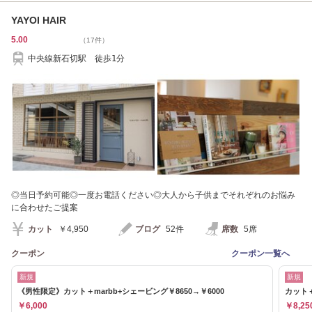
YAYOI HAIR
5.00
（17件）
中央線新石切駅 徒歩1分
◎当日予約可能◎一度お電話ください◎大人から子供までそれぞれのお悩み
に合わせたご提案
カット
￥4,950
ブログ
52件
席数
5席
クーポン
クーポン一覧へ
新規
新規
《男性限定》カット＋marbb+シェービング￥8650→￥6000
カット＋
￥6,000
￥8,25