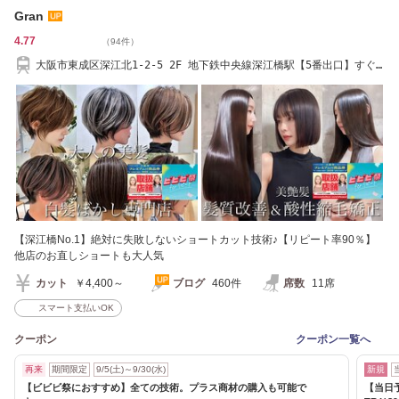
Gran
4.77
（94件）
大阪市東成区深江北1-2-5 2F 地下鉄中央線深江橋駅【5番出口】すぐ/
髪質改善/ショート
【深江橋No.1】絶対に失敗しないショートカット技術♪【リピート率90％】
他店のお直しショートも大人気
カット
￥4,400～
ブログ
460件
席数
11席
スマート支払いOK
クーポン
クーポン一覧へ
再来
期間限定
9/5(土)～9/30(水)
新規
【ビビビ祭におすすめ】全ての技術。プラス商材の購入も可能で
【当日