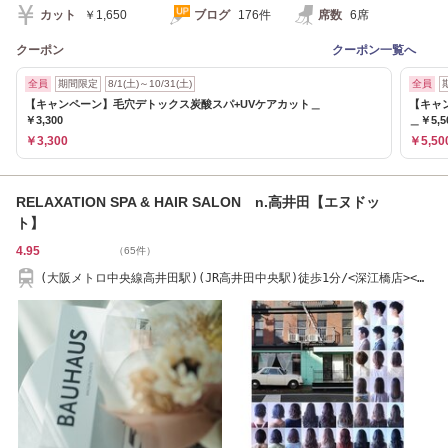
カット
￥1,650
ブログ
176件
席数
6席
クーポン
クーポン一覧へ
全員
期間限定
8/1(土)～10/31(土)
全員
【キャンペーン】毛穴デトックス炭酸スパ+UVケアカット＿
【キャ
￥3,300
＿￥5,5
￥3,300
￥5,50
RELAXATION SPA & HAIR SALON n.高井田【エヌドッ
ト】
4.95
（65件）
(大阪メトロ中央線高井田駅)(JR高井田中央駅)徒歩1分/<深江橋店><緑
橋店>も有ります◎