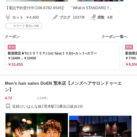
【電話予約受付中◎06-6782-6545】 「What is STANDARD？」
カット
￥4,400
ブログ
1037件
席数
4席
スマート支払いOK
クーポン
クーポン一覧へ
新規
新規
新規限定★Tr(２ＳＴＥＰ) (or) Spa(１０分)+カット+カラー
新規限定
￥15400→￥10450
￥7700
￥10,450
￥6,05
Men's hair salon DoEN 荒本店【メンズヘアサロンドゥーエ
ン】
4.72
（114件）
近鉄けいはんな線[荒本駅]1番出口徒歩2分