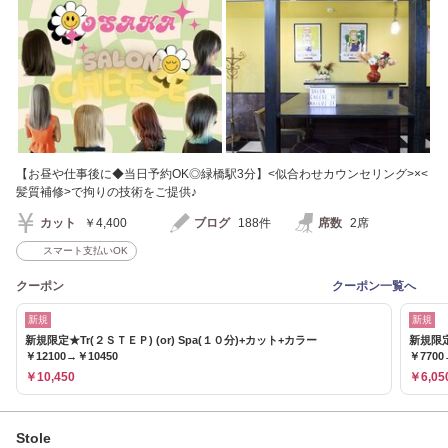
【お昼や仕事後に◆当日予約OK◎緑橋駅3分】<似合わせカウンセリング>×<
髪質補修>で拘りの技術をご提供♪
カット
￥4,400
ブログ
188件
席数
2席
スマート支払いOK
クーポン
クーポン一覧へ
新規
新規
新規限定★Tr(２ＳＴＥＰ) (or) Spa(１０分)+カット+カラー
新規限定
￥12100→￥10450
￥7700
￥10,450
￥6,05
Stole