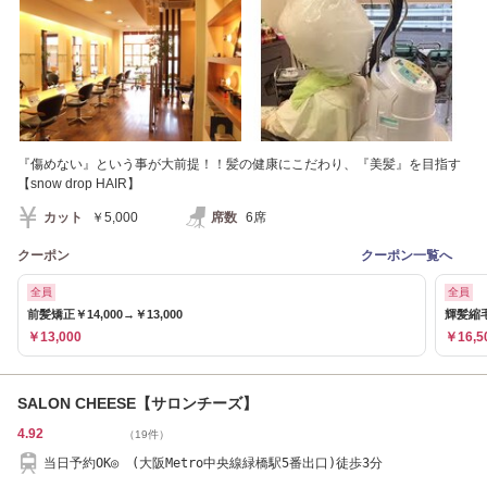
『傷めない』という事が大前提！！髪の健康にこだわり、『美髪』を目指す
【snow drop HAIR】
カット
￥5,000
席数
6席
クーポン
クーポン一覧へ
全員
全員
前髪矯正￥14,000→￥13,000
輝髪縮毛矯
￥13,000
￥16,5
SALON CHEESE【サロンチーズ】
4.92
（19件）
当日予約OK◎ (大阪Metro中央線緑橋駅5番出口)徒歩3分