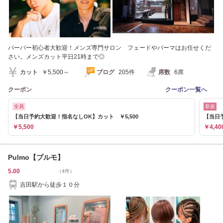
バーバー初心者大歓迎！メンズ専門サロン フェードやパーマはお任せくだ
さい。メンズカット平日21時まで◎
カット
￥5,500～
ブログ
205件
席数
6席
クーポン
クーポン一覧へ
全員
新規
【当日予約大歓迎！指名なしOK】カット ￥5,500
【当日予
￥5,500
￥4,40
Pulmo【プルモ】
5.00
（4件）
吉田駅から徒歩１０分