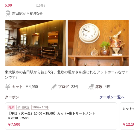
5.00
（10件）
吉田駅から徒歩5分
東大阪市の吉田駅から徒歩5分。北欧の暖かさを感じれるアットホームなサロ
ンです♪
カット
￥4,950
ブログ
23件
席数
4席
クーポン
クーポン一覧へ
再来
平日限定
10時～15時
カット
【平日（火～金）10:00～15:00】カット+生トリートメント
￥7810→7500
￥7,500
￥12,1