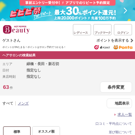
レディース
ブックマーク
ログイン
ゲストさん
ポイントを表示する
ポイントが1%たまる！
ポイントはサロン予約でつかえる！
ヘアサロンの検索結果
緑橋・長田・新石切
エリア
指定なし
日付
指定なし
来店時刻
63
条件変更
件
すべて
メンズ
地図表示
求人一覧
口コミ・平均点について
オススメ順
標準
並び順について