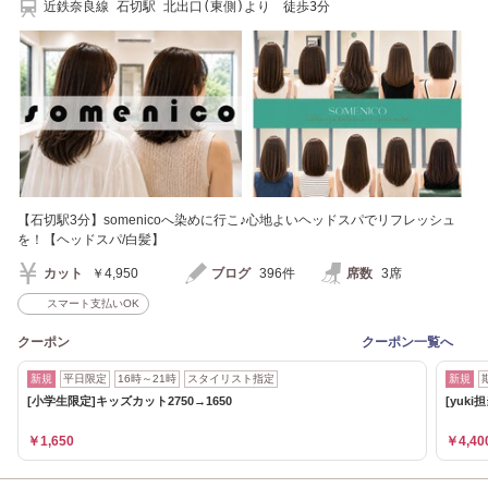
近鉄奈良線 石切駅 北出口(東側)より 徒歩3分
【石切駅3分】somenicoへ染めに行こ♪心地よいヘッドスパでリフレッシュ
を！【ヘッドスパ/白髪】
カット
￥4,950
ブログ
396件
席数
3席
スマート支払いOK
クーポン
クーポン一覧へ
新規
平日限定
16時～21時
スタイリスト指定
新規
[小学生限定]キッズカット2750→1650
[yuk
￥1,650
￥4,40