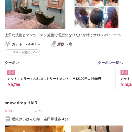
上質な技術とマンツーマン施術で理想のなりたいが叶うサロン≪Pulmo≫
カット
￥4,400～
席数
2席
スマート支払いOK
クーポン
クーポン一覧へ
新規
新規
カット＋カラー＋ぷちぷちトリートメント ￥12100円→9790円
カット＋
￥9,790
￥10,3
snow drop HAIR
5.00
（3件）
近鉄けいはんな線 吉田駅徒歩４分