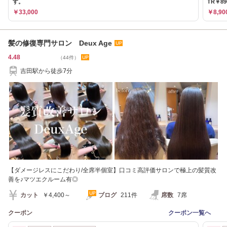
す。
TR￥89
￥33,000
￥8,90
髪の修復専門サロン Deux Age
4.48
（44件）
吉田駅から徒歩7分
【ダメージレスにこだわり/全席半個室】口コミ高評価サロンで極上の髪質改
善を♪マツエクルーム有◎
カット
￥4,400～
ブログ
211件
席数
7席
クーポン
クーポン一覧へ