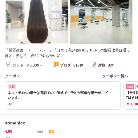
『髪質改善トリートメント』『口コミ高評価4.82』REPOの髪質改善は通う
ほどに美しく。自然で柔らかい髪に。
カット
￥5,000～
ブログ
617件
席数
8席
クーポン
クーポン一覧へ
全員
新規
ネット予約×の場合は電話でのご連絡でご予約が可能な場合がござ
【学生
います。
TM￥14
￥0
￥9,10
somenico
4.96
（96件）