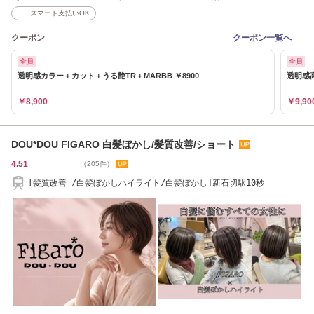
スマート支払いOK
クーポン
クーポン一覧へ
全員
全員
透明感カラー＋カット＋うる艶TR＋MARBB ￥8900
透明感高
￥8,900
￥9,90
DOU*DOU FIGARO 白髪ぼかし/髪質改善/ショート
4.51
（205件）
[髪質改善 /白髪ぼかしハイライト/白髪ぼかし]新石切駅10秒