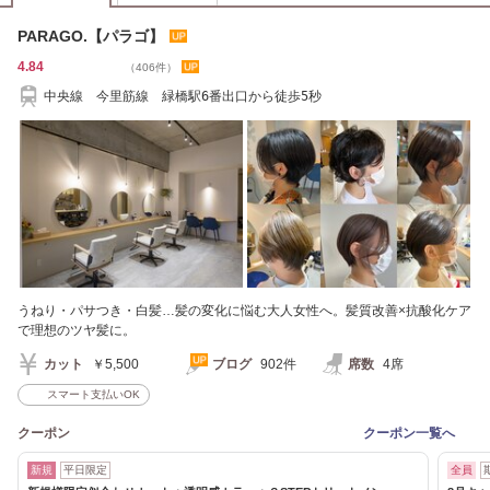
PARAGO.【パラゴ】
4.84
（406件）
中央線 今里筋線 緑橋駅6番出口から徒歩5秒
うねり・パサつき・白髪…髪の変化に悩む大人女性へ。髪質改善×抗酸化ケア
で理想のツヤ髪に。
カット
￥5,500
ブログ
902件
席数
4席
スマート支払いOK
クーポン
クーポン一覧へ
新規
平日限定
全員