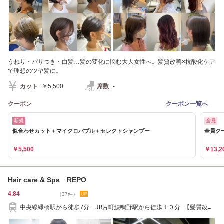
うねり・パサつき・白髪…髪の変化に悩む大人女性へ。髪質改善×抗酸化ケア
で理想のツヤ髪に。
カット
￥5,500
席数
-
クーポン
クーポン一覧へ
新規
全員
似合わせカット＋マイクロバブル＋セレクトシャンプー
全員ク
￥5,500
￥13,2
Hair care & Spa REPO
4.84
（37件）
中央線緑橋駅から徒歩7分 JR片町線鴫野駅から徒歩１０分 【髪質改
善 レポ 緑橋】