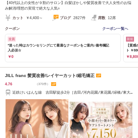
【40代以上の女性が９割のサロン】白髪ぼかしや髪質改善で大人女性のお悩
み解消/理想の実現で絶大な人気○
カット
￥4,400～
ブログ
2827件
席数
12席
クーポン
クーポン一覧へ
全員
新規
*迷った時はカウンセリングにて最適なクーポンをご案内♪備考欄記
【質感
入必須☆
ト ￥8
￥0
￥8,80
JILL franc 髪質改善/レイヤーカット/縮毛矯正
4.76
（370件）
近鉄けいはんな線 吉田駅徒歩2分［吉田/河内花園/東花園/緑橋/東大
阪/髪質改善］