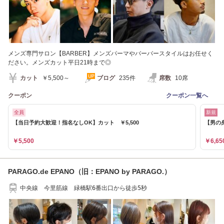
メンズ専門サロン【BARBER】メンズパーマやバーバースタイルはお任せく
ださい。メンズカット平日21時まで◎
カット
￥5,500～
ブログ
235件
席数
10席
クーポン
クーポン一覧へ
全員
新規
【当日予約大歓迎！指名なしOK】カット ￥5,500
【男の身
￥5,500
￥6,65
PARAGO.de EPANO（旧：EPANO by PARAGO.）
中央線 今里筋線 緑橋駅6番出口から徒歩5秒