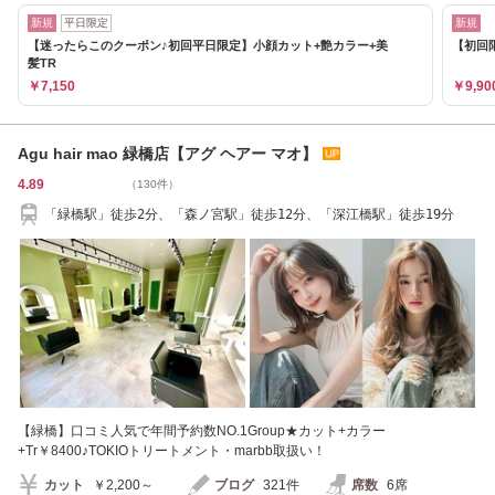
新規
平日限定
新規
【迷ったらこのクーポン♪初回平日限定】小顔カット+艶カラー+美
【初回限
髪TR
￥7,150
￥9,90
Agu hair mao 緑橋店【アグ ヘアー マオ】
4.89
（130件）
「緑橋駅」徒歩2分、「森ノ宮駅」徒歩12分、「深江橋駅」徒歩19分
【緑橋】口コミ人気で年間予約数NO.1Group★カット+カラー
+Tr￥8400♪TOKIOトリートメント・marbb取扱い！
カット
￥2,200～
ブログ
321件
席数
6席