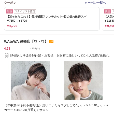
クーポン
クーポン一覧へ
新規
スタイリスト指定
新規
【迷ったらこれ！】骨格補正フレンチカット+目の疲れ改善スパ
【人気
￥7150→￥5720
￥1188
￥5,720
￥9,50
WAtoWA 緑橋店【ワトワ】
4.53
（202件）
緑橋駅より徒歩1分☆髪・お客様・お財布に優しいサロン[大阪市/緑橋/
駅近/低価格]
《年中無休!予約不要!駅近》思いついたらスグ行ける/カット￥1650/カット＋
カラー￥4400/毎月通えるサロン