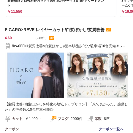
新規様限定似合わせカット＋透明感カラー＋３STEPトリートメン
8月キ
ト
ームケ
￥11,550
￥19,8
FIGARO×REVE レイヤーカット/白髪ぼかし/髪質改善
4.60
（245件）
NewOPEN♪髪質改善×白髪ぼかし◎荒本駅徒歩9分/駐車場10台完備＃レイ
ヤーカット
【髪質改善×白髪ぼかしを特化の地域トップサロン】「来て良かった、感動し
た」の声多数♪10台駐車可能◎
カット
￥4,400～
ブログ
2900件
席数
8席
クーポン
クーポン一覧へ