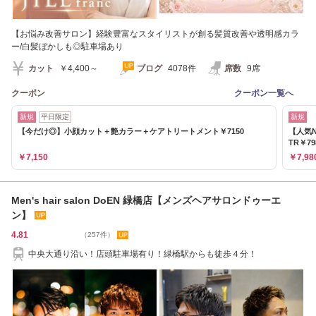
【お悩み改善サロン】経験豊富なスタイリストが創る髪質改善や透明感カラ
ー/白髪ぼかしも◎駐車場あり
カット
￥4,400～
ブログ
4078件
席数
9席
クーポン
クーポン一覧へ
新規
平日限定
新規
【今だけ◎】小顔カット＋艶カラー＋ケアトリートメント￥7150
【人気
TR￥79
￥7,150
￥7,98
Men's hair salon DoEN 緑橋店【メンズヘアサロンドゥーエ
ン】
4.81
（257件）
中央大通り沿い！店頭駐車場有り！緑橋駅からも徒歩４分！