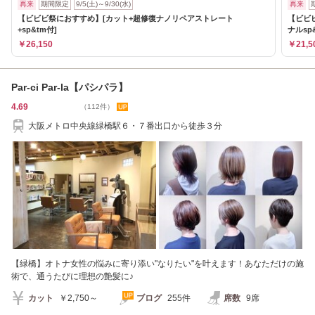
再来
期間限定
9/5(土)～9/30(水)
再来
【ビビビ祭におすすめ】[カット+超修復ナノリペアストレート
【ビビ
+sp&tm付]
ナルsp
￥26,150
￥21,5
Par-ci Par-la【パシパラ】
4.69
（112件）
大阪メトロ中央線緑橋駅６・７番出口から徒歩３分
【緑橋】オトナ女性の悩みに寄り添い"なりたい"を叶えます！あなただけの施
術で、通うたびに理想の艶髪に♪
カット
￥2,750～
ブログ
255件
席数
9席