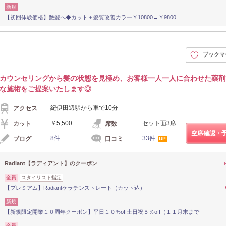
新規
【初回体験価格】艶髪へ◆カット＋髪質改善カラー￥10800→￥9800
ブックマ
カウンセリングから髪の状態を見極め、お客様一人一人に合わせた薬剤
な施術をご提案いたします◎
紀伊田辺駅から車で10分
アクセス
￥5,500
セット面3席
カット
席数
空席確認・
8件
33件
ブログ
口コミ
UP
Radiant【ラディアント】のクーポン
全員
スタイリスト指定
【プレミアム】Radiantケラチンストレート（カット込）
新規
【新規限定開業１０周年クーポン】平日１０%off土日祝５％off（１１月末まで
全員