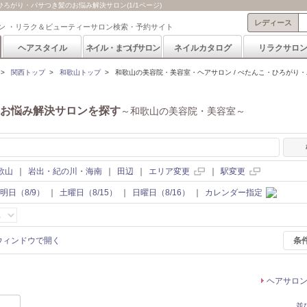
ろがり・パサつき髪のお悩み解決サロン(1/1ページ)
レディース
ン ・リラク＆ビューティーサロン検索・予約サイト
ヘアスタイル
ネイル・まつげサロン
ネイルカタログ
リラクサロ
>
関西トップ
>
和歌山トップ
>
和歌山の美容院・美容室・ヘアサロン / ぺたんこ・ひろがり
お悩み解決サロンを探す
～和歌山の美容院・美容室～
歌山
｜
岩出・紀の川・海南
｜
田辺
｜
エリア変更
｜
駅変更
明日（8/9）
｜
土曜日（8/15）
｜
日曜日（8/16）
｜
カレンダー指定
条
ヘアサロ
並