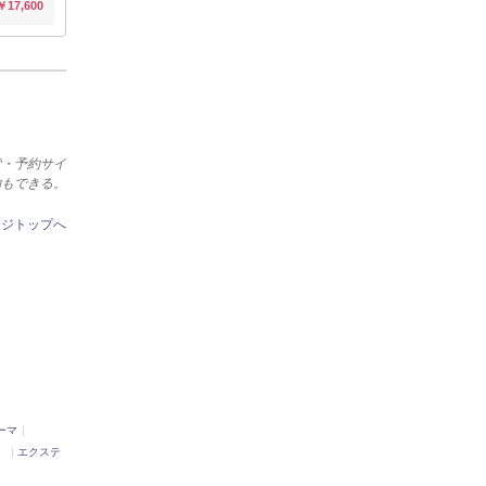
￥17,600
索・予約サイ
約もできる。
ージトップへ
ーマ
）
エクステ