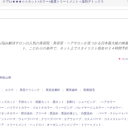
ケアLv★★★☆☆カット+カラー+厳選トリートメント＋薬剤デトックス
お悩み解決サロンの人気の美容院・美容室・ヘアサロンが見つかる日本最大級の検
ト。こだわりの条件で、ネット上でスタイリスト指名や２４時間予
ペ
和歌山県
エステ
美容クリニック
美容皮膚科
審美歯科
医療脱毛
キッズカット・子供カット
前髪カット
眉カット
顔剃り・シェービング
）
ヘアカラー
ラー
ハイライトカラー
イルミナカラー
ウィービング
バレイヤージュカラー
ヘナカラー
リタッチカラー・部分染め
ブリーチ
黒染め
黒染め落とし
白髪染め
）
パーマ
（
ストレートパ
イントパーマ
ウェーブパーマ
クリープパーマ
エアウェーブ
コスメパーマ
コスメストレート
ケア
（
トリートメント
ヘッドスパ
オーガニックシャンプー・トリートメント