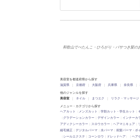
和歌山でぺたんこ・ひろがり・パサつき髪の
美容室を都道府県から探す
滋賀県
京都府
大阪府
兵庫県
奈良県
他のジャンルを探す
美容室
ネイル
まつエク
リラク・マッサージ
メニュー・カテゴリから探す
ヘアカット
（
メンズカット
学割カット・学生カット
（
グラデーションカラー
デザインカラー
インナーカ
アディクシーカラー
スロウカラー
ヘアマニキュア
縮毛矯正
デジタルパーマ
水パーマ
前髪パーマ・ポ
（
シールエクステ
コーンロウ
ドレッドヘア
）
ヘア