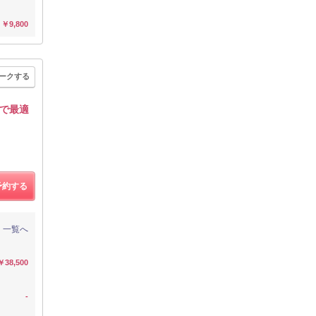
￥9,800
ークする
で最適
予約する
一覧へ
￥38,500
-