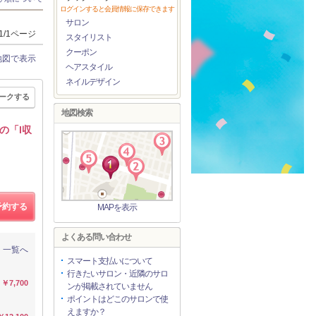
ログインすると会員情報に保存できます
サロン
1/1ページ
スタイリスト
クーポン
地図で表示
ヘアスタイル
ネイルデザイン
ークする
地図検索
の「l収
予約する
MAPを表示
よくある問い合わせ
一覧へ
スマート支払いについて
行きたいサロン・近隣のサロ
￥7,700
ンが掲載されていません
ポイントはどこのサロンで使
えますか？