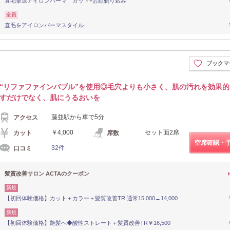
直毛撃退アイロンパーマ カット+お顔剃り込み
全員
直毛をアイロンパーマスタイル
ブックマ
“リファファインバブル”を使用◎毛穴よりも小さく、肌の汚れを効果
すだけでなく、肌にうるおいを
藤並駅から車で5分
アクセス
￥4,000
セット面2席
カット
席数
空席確認・
32件
口コミ
髪質改善サロン ACTAのクーポン
新規
【初回体験価格】カット＋カラー＋髪質改善TR 通常15,000→14,000
新規
【初回体験価格】艶髪へ◆酸性ストレート＋髪質改善TR￥16,500