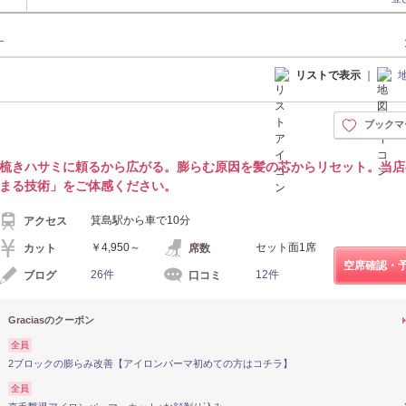
す
リストで表示
｜
ブックマ
梳きハサミに頼るから広がる。膨らむ原因を髪の芯からリセット。当店
まる技術」をご体感ください。
箕島駅から車で10分
アクセス
￥4,950～
セット面1席
カット
席数
空席確認・
26件
12件
ブログ
口コミ
Graciasのクーポン
全員
2ブロックの膨らみ改善【アイロンパーマ初めての方はコチラ】
全員