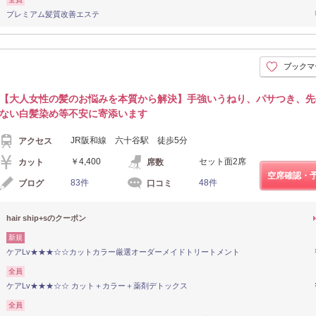
プレミアム髪質改善エステ
ブックマ
【大人女性の髪のお悩みを本質から解決】手強いうねり、パサつき、先
ない白髪染め等不安に寄添います
JR阪和線 六十谷駅 徒歩5分
アクセス
￥4,400
セット面2席
カット
席数
空席確認・
83件
48件
ブログ
口コミ
hair ship+sのクーポン
新規
ケアLv★★★☆☆カットカラー厳選オーダーメイドトリートメント
全員
ケアLv★★★☆☆ カット＋カラー＋薬剤デトックス
全員