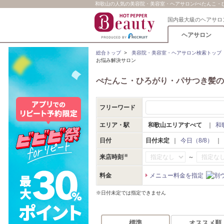
和歌山の人気の美容院・美容室・ヘアサロン/ぺたんこ・ひ
国内最大級のヘアサロ
ヘアサロン
総合トップ
>
美容院・美容室・ヘアサロン検索トップ
お悩み解決サロン
ぺたんこ・ひろがり・パサつき髪の
フリーワード
エリア・駅
和歌山エリアすべて
｜
和
日付
日付未定
｜
今日（8/8）
｜
～
来店時刻
料金
メニュー料金を指定
※日付未定では指定できません
標準
オススメ順