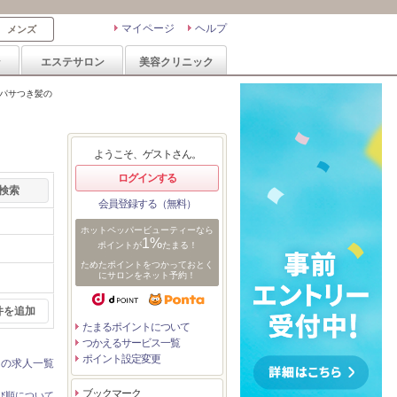
マイページ
ヘルプ
メンズ
ン
エステサロン
美容クリニック
・パサつき髪の
ようこそ、ゲストさん。
ログインする
会員登録する（無料）
ホットペッパービューティーなら
1%
ポイントが
たまる！
ためたポイントをつかっておとく
にサロンをネット予約！
件を追加
たまるポイントについて
つかえるサービス一覧
ポイント設定変更
ンの求人一覧
ブックマーク
び順について