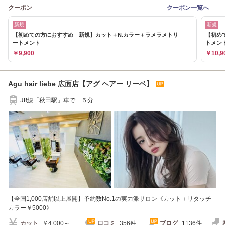
クーポン
クーポン一覧へ
新規
新規
【初めての方におすすめ 新規】カット＋N.カラー＋ラメラメトリ
【初め
ートメント
トメン
￥9,900
￥10,9
Agu hair liebe 広面店【アグ ヘアー リーベ】
JR線「秋田駅」車で ５分
【全国1,000店舗以上展開】予約数No.1の実力派サロン《カット＋リタッチ
カラー￥5000》
カット
￥4,000～
口コミ
356件
ブログ
1136件