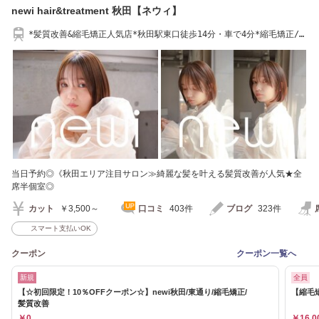
newi hair&treatment 秋田【ネウィ】
*髪質改善&縮毛矯正人気店*秋田駅東口徒歩14分・車で4分*縮毛矯正/髪
質改善/TOKIO
当日予約◎《秋田エリア注目サロン≫綺麗な髪を叶える髪質改善が人気★全
席半個室◎
カット
￥3,500～
口コミ
403件
ブログ
323件
スマート支払いOK
クーポン
クーポン一覧へ
新規
全員
【☆初回限定！10％OFFクーポン☆】newi秋田/東通り/縮毛矯正/
【縮毛矯
髪質改善
￥0
￥16,0