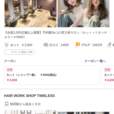
【全国1,000店舗以上展開】予約数No.1の実力派サロン《カット＋リタッチ
カラー￥5000》
カット
￥3,000
口コミ
148件
ブログ
1562件
スマート支払いOK
クーポン
クーポン一覧へ
全員
全員
カット（シャンプー無） ￥3000(税込)
カット＋
￥3,000
￥4,00
HAIR WORK SHOP TIMELESS
秋田駅から徒歩１８分