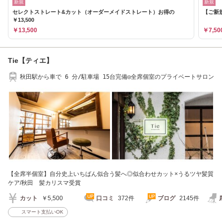
新規
新規
セレクトストレート&カット（オーダーメイドストレート）お得の
【ご新
￥13,500
￥13,500
￥7,50
Tie【ティエ】
秋田駅から車で 6 分/駐車場 15台完備◎全席個室のプライベートサロン
【全席半個室】自分史上いちばん似合う髪へ◎似合わせカット×うるツヤ髪質
ケア/秋田 髪カリスマ受賞
カット
￥5,500
口コミ
372件
ブログ
2145件
スマート支払いOK