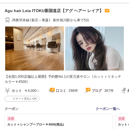
Agu hair Leia ITOKU新国道店【アグ ヘアー レイア】
JR奥羽本線(新庄～青森) 泉外旭川駅から車で5分
【全国1,000店舗以上展開】予約数No.1の実力派サロン《カット＋リタッチ
カラー￥4500》
カット
￥4,000～
口コミ
298件
ブログ
367件
スマート支払いOK
クーポン
クーポン一覧へ
全員
全員
カット＋シャンプーブロー￥4000(税込)
カット＋