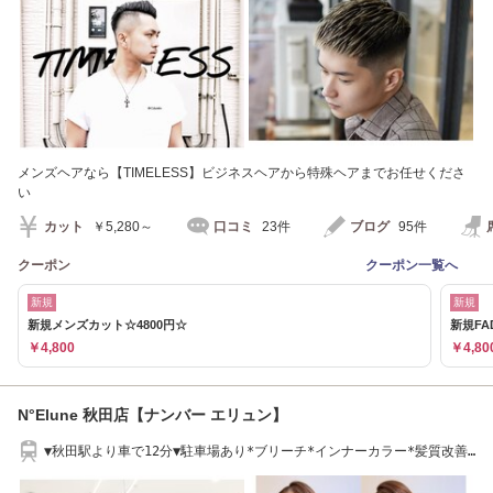
メンズヘアなら【TIMELESS】ビジネスヘアから特殊ヘアまでお任せくださ
い
カット
￥5,280～
口コミ
23件
ブログ
95件
クーポン
クーポン一覧へ
新規
新規
新規メンズカット☆4800円☆
新規FA
￥4,800
￥4,80
N°Elune 秋田店【ナンバー エリュン】
▼秋田駅より車で12分▼駐車場あり*ブリーチ*インナーカラー*髪質改善*
白髪染め*秋田