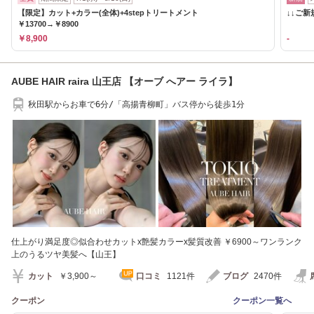
【限定】カット+カラー(全体)+4stepトリートメント
↓↓ご
￥13700→￥8900
￥8,900
-
AUBE HAIR raira 山王店 【オーブ へアー ライラ】
秋田駅からお車で6分/「高揚青柳町」バス停から徒歩1分
仕上がり満足度◎似合わせカットx艶髪カラーx髪質改善 ￥6900～ワンランク
上のうるツヤ美髪へ【山王】
カット
￥3,900～
口コミ
1121件
ブログ
2470件
クーポン
クーポン一覧へ