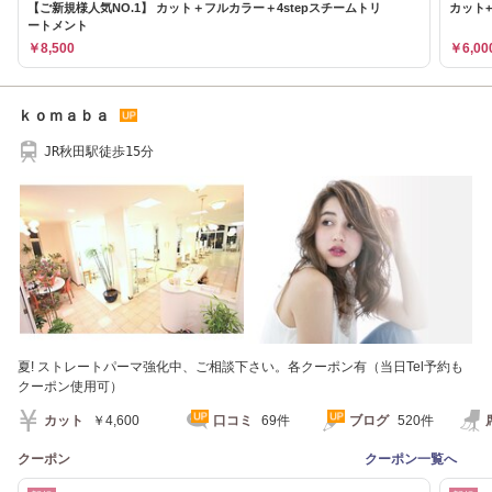
【ご新規様人気NO.1】 カット＋フルカラー＋4stepスチームトリ
カット+
ートメント
￥8,500
￥6,00
ｋｏｍａｂａ
JR秋田駅徒歩15分
夏! ストレートパーマ強化中、ご相談下さい。各クーポン有（当日Tel予約も
クーポン使用可）
カット
￥4,600
口コミ
69件
ブログ
520件
クーポン
クーポン一覧へ