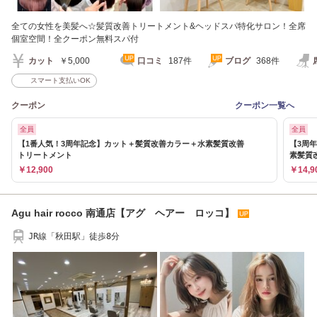
全ての女性を美髪へ☆髪質改善トリートメント&ヘッドスパ特化サロン！全席
個室空間！全クーポン無料スパ付
カット
￥5,000
口コミ
187件
ブログ
368件
スマート支払いOK
クーポン
クーポン一覧へ
全員
全員
【1番人気！3周年記念】カット＋髪質改善カラー＋水素髪質改善
【3周
トリートメント
素髪質改
￥12,900
￥14,9
Agu hair rocco 南通店【アグ ヘアー ロッコ】
JR線「秋田駅」徒歩8分