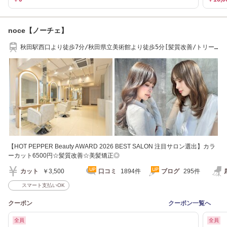
noce【ノーチェ】
秋田駅西口より徒歩7分/秋田県立美術館より徒歩5分[髪質改善/トリー
トメント]
【HOT PEPPER Beauty AWARD 2026 BEST SALON 注目サロン選出】カラ
ーカット6500円☆髪質改善☆美髪矯正◎
カット
￥3,500
口コミ
1894件
ブログ
295件
スマート支払いOK
クーポン
クーポン一覧へ
全員
全員