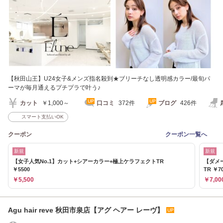
【秋田山王】U24女子&メンズ指名殺到★ブリーチなし透明感カラー/最旬パ
ーマが毎月通えるプチプラで叶う♪
カット
￥1,000～
口コミ
372件
ブログ
426件
スマート支払いOK
クーポン
クーポン一覧へ
新規
新規
【女子人気No.1】カット+シアーカラー+極上ケラフェクトTR
【ダメ
￥5500
TR ￥7
￥5,500
￥7,00
Agu hair reve 秋田市泉店【アグ ヘアー レーヴ】