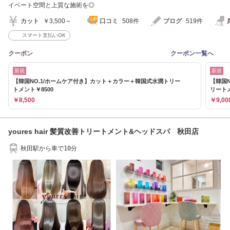
イベート空間と上質な施術を◎
カット
￥3,500～
口コミ
508件
ブログ
519件
スマート支払いOK
クーポン
クーポン一覧へ
新規
新規
【韓国NO.1/ホームケア付き】カット＋カラー＋韓国式水潤トリー
【韓国
トメント￥8500
リート
￥8,500
￥9,00
youres hair 髪質改善トリートメント&ヘッドスパ 秋田店
秋田駅から車で10分