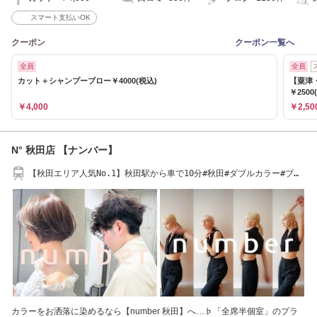
スマート支払いOK
クーポン
クーポン一覧へ
全員
全員
カット＋シャンプーブロー￥4000(税込)
【粟津
￥2500
￥4,000
￥2,50
N° 秋田店 【ナンバー】
【秋田エリア人気No.1】秋田駅から車で10分#秋田#ダブルカラー#ブリ
ーチ#白髪染め
カラーをお洒落に染めるなら【number 秋田】へ…♭「全席半個室」のプラ