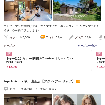
マンツーマンの贅沢な空間。大人女性に寄り添うカウンセリングで髪も心も
癒される至福のひとときを♪
カット
￥5,500
口コミ
53件
ブログ
12件
クーポン
クーポン一覧へ
新規
新規
【open記念】カット+透明感カラー+3stepトリートメント
【ope
13800→12000
ト￥290
￥12,000
￥22,0
Agu hair ritz 秋田山王店【アグ ヘアー リッツ】
ドジャース食品館・沼田近隣公園近く