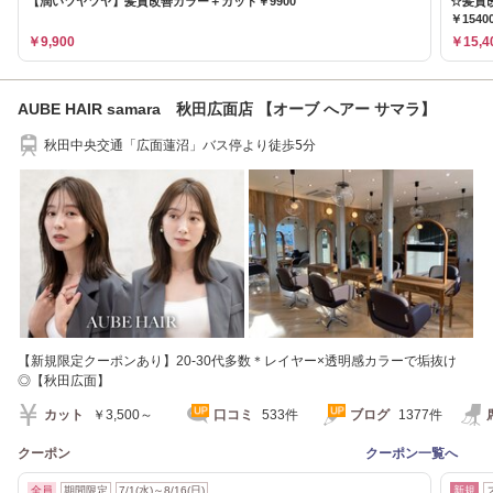
【潤いツヤツヤ】髪質改善カラー＋カット￥9900
☆髪質
￥1540
￥9,900
￥15,4
AUBE HAIR samara 秋田広面店 【オーブ へアー サマラ】
秋田中央交通「広面蓮沼」バス停より徒歩5分
【新規限定クーポンあり】20-30代多数＊レイヤー×透明感カラーで垢抜け
◎【秋田広面】
カット
￥3,500～
口コミ
533件
ブログ
1377件
クーポン
クーポン一覧へ
全員
期間限定
7/1(水)～8/16(日)
新規