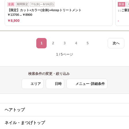
全員
期間限定
7/1(水)～8/16(日)
新規
【限定】カット+カラー(全体)+4stepトリートメント
↓↓ご
￥13700→￥8900
￥8,900
-
1
2
3
4
5
次へ
1 / 5ページ
検索条件の変更・絞り込み
エリア
日時
メニュー･詳細条件
ヘアトップ
ネイル・まつげトップ