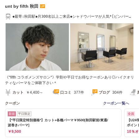
unt by fifth 秋田
◆最寄:秋田駅◆月300名以上ご来店◆シャドウパーマが人気*[ピンパー
マ/サーフカール]
《*fifth コラボメンズサロン*》学割や平日でお得なクーポンあり◎ハイクオリ
ティなパーマをご体験下さい＊
カット
￥4,400～
口コミ
377件
ブログ
304件
クーポン
クーポン一覧へ
新規
平日限定
全員
【*平日限定特別価格*】カット+各種パーマ￥9500[秋田駅前/東通/
【U24
波巻きパーマ]
ポイン
￥9,500
10％