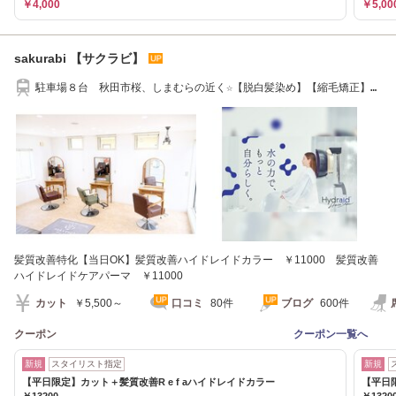
￥4,000
￥5,00
sakurabi 【サクラビ】
駐車場８台 秋田市桜、しまむらの近く☆【脱白髪染め】【縮毛矯正】
【髪質改善】
髪質改善特化【当日OK】髪質改善ハイドレイドカラー ￥11000 髪質改善
ハイドレイドケアパーマ ￥11000
カット
￥5,500～
口コミ
80件
ブログ
600件
クーポン
クーポン一覧へ
新規
スタイリスト指定
新規
【平日限定】カット＋髪質改善R e f aハイドレイドカラー
【平日