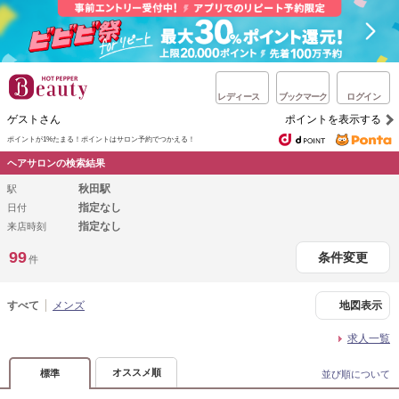
レディース
ブックマーク
ログイン
ゲストさん
ポイントを表示する
ポイントが1%たまる！
ポイントはサロン予約でつかえる！
ヘアサロンの検索結果
秋田駅
駅
指定なし
日付
指定なし
来店時刻
99
条件変更
件
すべて
メンズ
地図表示
求人一覧
オススメ順
標準
並び順について