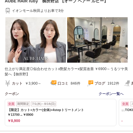
AUBE HAIR ruby 御所野店 【オーブ ヘアー ルビー】
イオンモール秋田よりお車で3分
仕上がり満足度◎似合わせカットx艶髪カラーx髪質改善 ￥6900～うるツヤ美
髪へ【御所野】
カット
￥3,900～
口コミ
846件
ブログ
1912件
クーポン
クーポン一覧へ
全員
期間限定
7/1(水)～8/16(日)
全員
【限定】カット+カラー(全体)+4stepトリートメント
↓↓TO
￥13700→￥8900
￥8,900
-