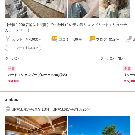
【全国1,000店舗以上展開】予約数No.1の実力派サロン《カット＋リタッチ
カラー￥5000》
カット
￥4,000～
口コミ
430件
ブログ
952件
スマート支払いOK
クーポン
クーポン一覧へ
全員
全員
カット＋シャンプーブロー￥4000(税込)
リタッチ
￥4,000
￥5,00
amber.
JR秋田駅から車で10分、JR秋田駅から徒歩25分