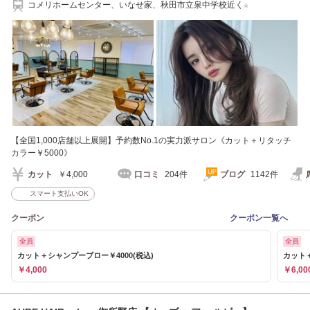
コメリホームセンター、いなせ家、秋田市立泉中学校近く☆
【全国1,000店舗以上展開】予約数No.1の実力派サロン《カット＋リタッチ
カラー￥5000》
カット
￥4,000
口コミ
204件
ブログ
1142件
スマート支払いOK
クーポン
クーポン一覧へ
全員
全員
カット＋シャンプーブロー￥4000(税込)
カット＋
￥4,000
￥6,00