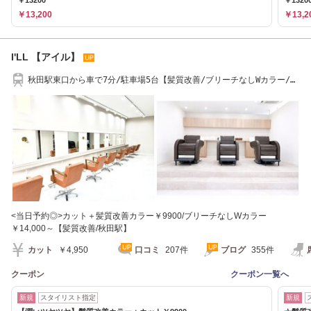
￥13200
￥1320
￥13,200
￥13,2
I'LL 【アイル】
秋田駅東口から車で7分/駐車場5台【髪質改善/ブリーチなしWカラー/レ
イヤー/ボブ】
<当日予約◎>カット＋髪質改善カラー￥9900/ブリーチなしWカラー
￥14,000～【髪質改善/秋田駅】
カット
￥4,950
口コミ
207件
ブログ
355件
クーポン
クーポン一覧へ
新規
スタイリスト指定
新規