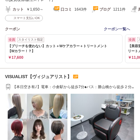
カット
￥1,650～
口コミ
1643件
ブログ
1211件
スマート支払いOK
クーポン
クーポン一覧へ
全員
スタイリスト指定
全員
【ブリーチを使わない】カット＋Wケアカラー＋トリートメント
【美容
【Wカラー！？】
リート
￥17,600
￥11,0
VISUALIST【ヴィジュアリスト】
【本日空き有♪】電車：小倉駅から徒歩7分◆バス：勝山橋から徒歩２分◆
提携駐車場有