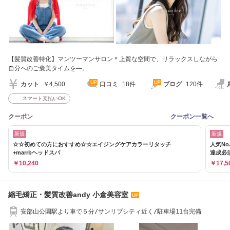
【髪質改善特化】マンツーマンサロン＊上質な空間で、リラックスしながら
自分へのご褒美タイムを―。
カット
￥4,500
口コミ
18件
ブログ
120件
スマート支払いOK
クーポン
クーポン一覧へ
新規
新規
☆☆初めての方におすすめ☆☆エイジングケアカラーリタッチ
人気N
+marrbヘッドスパ
達成必須
￥10,240
￥17,5
縮毛矯正・髪質改善andy 小倉美容室
安部山公園駅より車で５分/サンリブシティ近く/駐車場11台完備