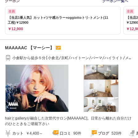
クーポン
クーポン一覧へ
全員
全員
【当店1番人気】カット+ツヤ感カラー+oggiottoトリ-トメント(11
【当店
工程)￥12900
￥1290
￥12,900
￥12,9
MAAAAAC 【マーシー】
小倉駅から徒歩５分[小倉北/京町/ハイトーン/パーマ/ハイライト/メン
ズパーマ]
hairとgalleryが融合した次世代サロン[MAAAAAC]。日常から離れた自分だけ
のひとときをご堪能下さい
カット
￥4,400～
口コミ
90件
ブログ
520件