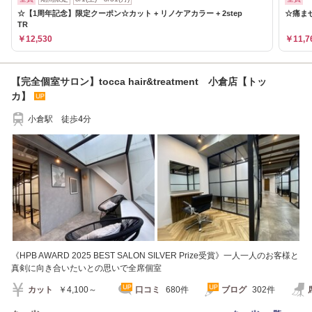
☆【1周年記念】限定クーポン☆カット + リノケアカラー + 2step
☆痛ま
TR
￥12,530
￥11,7
【完全個室サロン】tocca hair&treatment 小倉店【トッ
カ】
小倉駅 徒歩4分
《HPB AWARD 2025 BEST SALON SILVER Prize受賞》一人一人のお客様と
真剣に向き合いたいとの思いで全席個室
カット
￥4,100～
口コミ
680件
ブログ
302件