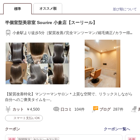
オススメ順
標準
並び順について
半個室型美容室 Sourire 小倉店【スーリール】
小倉駅より徒歩5分［髪質改善/完全マンツーマン/縮毛矯正/カラー得
意］
【髪質改善特化】マンツーマンサロン＊上質な空間で、リラックスしながら
自分へのご褒美タイムを―。
カット
￥4,500
口コミ
104件
ブログ
287件
スマート支払いOK
クーポン
クーポン一覧へ
全員
期間限定
8/1(土)～8/31(月)
全員