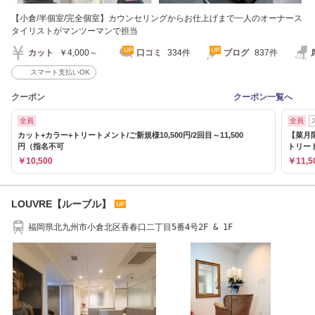
【小倉/半個室/完全個室】カウンセリングからお仕上げまで一人のオーナース
タイリストがマンツーマンで担当
カット
￥4,000～
口コミ
334件
ブログ
837件
スマート支払いOK
クーポン
クーポン一覧へ
全員
全員
カット+カラー+トリートメント/ご新規様10,500円/2回目～11,500
【菜月
円（指名不可
トリー
￥10,500
￥11,5
LOUVRE【ルーブル】
福岡県北九州市小倉北区香春口二丁目5番4号2F & 1F