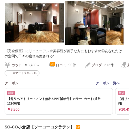
《完全個室》にリニューアル☆美容院が苦手な方にもおすすめ◎あなただけ
の空間で日々の疲れも癒される*
カット
￥3,780～
口コミ
90件
ブログ
212件
スマート支払いOK
クーポン
クーポン一覧へ
新規
新規
【超リペアトリートメント無料&PPT補給付】カラー+カット(通常
【超リ
12900円)
円)
￥8,800
￥10,4
SO-CO小倉店【ソーコーコクラテン】