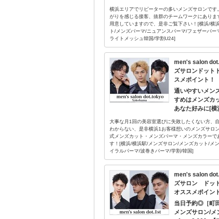
横浜エリアでリピーターの多いメンズサロンです
がりを感じる接客、抜群のチームワークにありま
用意していますので、是非ご覧下さい！[横浜/横浜駅
ト/メンズパーマ/ニュアンスパーマ/フェザーパー
ライトメッシュ韓国/学割U24]
men's salon 
ズサロンドット
スメポイント！
通いやすいメン
すめはメンズカ
あなた好みに[横浜駅
大事な月1回の美容室選びに失敗したくない方、
わからない、是非横浜1お客様想いのメンズサロンに
式メンズカット・メンズパーマ・メンズカラーで
す！[横浜/横浜駅/メンズサロン/メンズカット/メ
イラルパーマ/波巻きパーマ/学割/韓国]
men's salon d
ズサロン ドッ
オススメポイン
当日予約◎［町
メンズサロン/メ