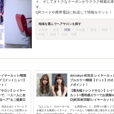
ト、そしてオトクなクーポンがラクラク検索出来
す。
QRコードや携帯電話に転送して情報をゲット！
地域を選んでヘアサロンを探す
北海道
東北
関東
北信越
東海
関西
中国
四国
九州・沖縄
店 レイヤーカット/韓国
dot.tokyo 町田店 レイヤーカッ
ブ【ドットニュー】
ブルカラー/韓国【ドット】のオ
ント！
メポイント！
ドサロン】レイヤー
【最先端トレンドサロン】レイ
ーで、一人一人に合
カット×透明感カラーでお洒落ha
るヘア”をご提案◎
◎[町田/町田駅/レイヤーカット]
に。似合わせレイヤーとブ
「なんとなく」のオーダーを、「お洒落hair」に。顔周りの数ミリ
いスタイルに◎顔周りカ
を補正する最新レイヤーと、ブリーチなしで極限の透け感を叶える