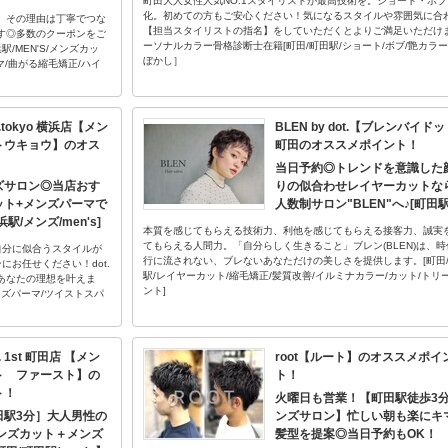
町田大人女性人気NO.1スタイリストが最高技術を。ショート・ボブ
化。初めての方もご安心ください！気になるスタイルや雰囲気に合
。その理由は丁寧でつな
【担当スタイリストの指名】をしていただくとよりご満足いただけま
す◎多数のクーポンをご
ーソナルカラー骨格診断士在籍[町田/町田駅/ショート/ボブ/艶カラー
/MEN'S/メンズカッ
ぼかし］
マ/曲がる縮毛矯正/ハイ
dot.tokyo 横浜店【メン
BLEN by dot.【ブレンバイド
トウキョウ】のオス
町田のオススメポイント！
当日予約◎トレンドを意識した
ズサロン◎当店おす
りの似合わせレイヤーカットな
ット+メンズパーマで
人数制サロン"BLEN"へ♪[町田駅
/メンズ/men's]
本質を感じてもらえる技術力、利他を感じてもらえる接客力、誠実
てもらえる人間力。「自分らしく生きること」ブレン(BLEN)は、時
自分に似合うスタイルが
行に流されない、ブレないあなただけの美しさを提供します。[町田
お任せください！dot.
駅/レイヤーカット/縮毛矯正/髪質改善/イルミナカラー/カット/トリ
あなたの理想を叶えま
ント]
ンズパーマ/ツイストスパ
ot. 1st 町田店 【メン
root【ルート】のオススメポイ
ト ファースト】の
ト！
ト！
火曜日も営業！【町田駅徒歩3
田駅3分］大人男性の
ンズサロン】忙しい朝も楽にキ
ンズカット＋メンズ
髪型を提案◎当日予約もOK！