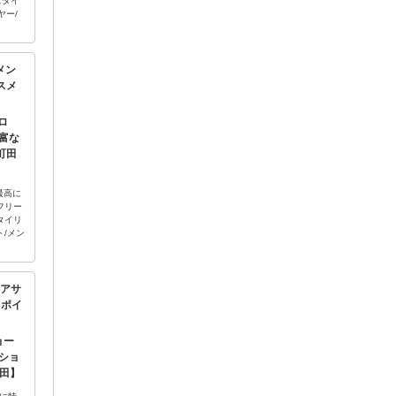
スタイ
ヤー/
【メン
スメ
ロ
富な
町田
最高に
フリー
タイリ
ト/メン
【ヘアサ
メポイ
ョー
ショ
町田】