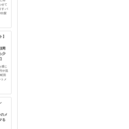
に特
わせて
す.パ
/白髪
ット】
顔周
ら少
]
を感じ
代や流
/町田
ートメ
ン
分のメ
マる