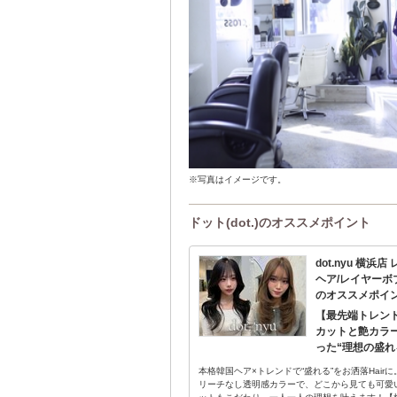
※写真はイメージです。
ドット(dot.)のオススメポイント
dot.nyu 横浜
ヘア/レイヤーボ
のオススメポイ
【最先端トレン
カットと艶カラ
った“理想の盛れ
本格韓国ヘア×トレンドで“盛れる”をお洒落Hair
リーチなし透明感カラーで、どこから見ても可愛