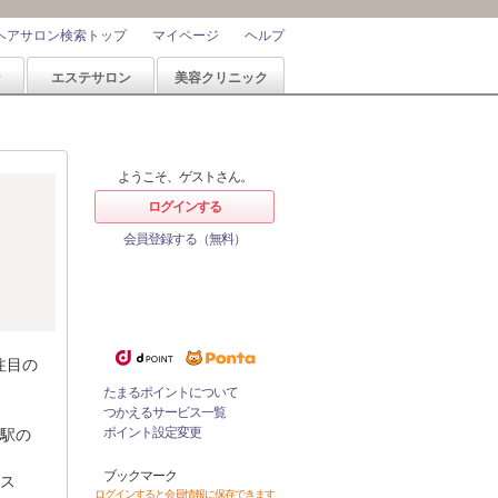
ヘアサロン検索トップ
マイページ
ヘルプ
ン
エステサロン
美容クリニック
ようこそ、ゲストさん。
ログインする
会員登録する（無料）
ホットペッパービューティーなら
ポイントが1%たまる！
ためたポイントをつかっておとく
にサロンをネット予約！
注目の
たまるポイントについて
つかえるサービス一覧
ポイント設定変更
駅の
ブックマーク
ス
ログインすると会員情報に保存できます