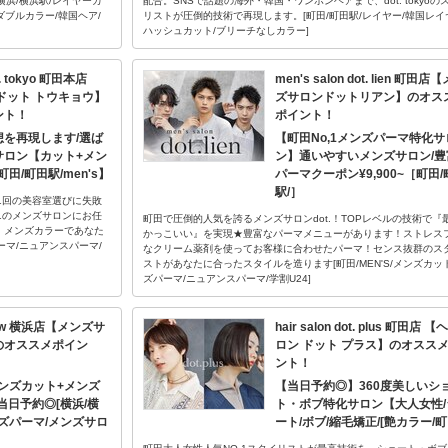
浜/横浜駅/レイヤーカ
配合。SNSで話題の海外・韓国・ワンホンヘアまで、dot. tokyoの
ダブルカラー/韓国ヘア/
リストが圧倒的技術で再現します。[町田/町田駅/レイヤー/韓国レイ
ハッシュカット/ブリーチなしカラー]
ot. tokyo 町田本店
men's salon dot. lien 町田店
ドット トウキョウ】
ズサロンドットリアン】のオス
ント！
ポイント！
を再現します/選ば
【町田No,1メンズパーマ特化サ
サロン【カット+メン
ン】通いやすいメンズサロン/豊
/町田/町田駅/men's】
パーマクーポン¥9,900~［町田/
駅/］
1回の美容室選びに失敗
1のメンズサロンにお任
町田で圧倒的人気を誇るメンズサロンdot.！TOPレベルの技術で『
マ・メンズカラーであなた
かっこいい』を実現★豊富なパーマメニューがあります！ストレス
ーマ/ニュアンスパーマ/
なクリーム薬剤を使ってお客様に合わせたパーマ！センス抜群のス
ストがあなたに合ったスタイルを造ります[町田/MEN'S/メンズカッ
ズパーマ/ニュアンスパーマ/学割U24]
 glow 横浜店【メンズサ
hair salon dot. plus 町田店 
のオススメポイン
ロン ドット プラス】のオスス
ント！
メンズカット+メンズ
【当日予約◎】360度美しいシ
当日予約◎[横浜/横
ト・ボブ特化サロン【大人女性/
メンズパーマ/メンズサロ
ート/ボブ/縮毛矯正/[艶カラー/