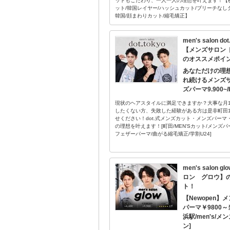
ットもこだわり、一人一人の理想を叶えます！【横
ット/韓国レイヤー/ハッシュカット/ブリーチなし
韓国/顔まわりカット/縮毛矯正】
men's salon d
【メンズサロン 
のオススメポイ
あなただけの理想
れ続けるメンズ
ズパーマ9.900~
現状のヘアスタイルに満足できますか？大事な月
したくない方、失敗した経験がある方は是非町田
せください！dot.式メンズカット・メンズパー
の理想を叶えます！[町田/MEN'Sカット/メンズパ
フェザーパーマ/曲がる縮毛矯正/学割U24]
men's salon
ロン グロウ】
ト！
【Newopen】
パーマ￥9800～
浜駅/men's/
ン]