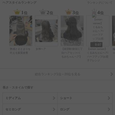
ヘアスタイルランキング
ランキングについて
1
2
3
4
位
位
位
位
0:07
艶感とまとまりを
女神ヘア
【新宿駅/新宿三丁
【votan sanae】
叶える髪質改善
目/ヘアセット/く
くるみちゃんヘア/
るみちゃんヘア】
ハーフアップ/お団
子アレンジ
総合ランキング1位～20位を見る
長さ・スタイルで探す
ミディアム
ショート
セミロング
ロング