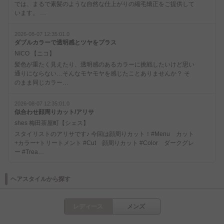
では、まるで素髪のような自然な仕上がりの縮毛矯正をご提供して
います。 …
2026-08-07 12:35:01.0
ダブルカラーで透明感とツヤをプラス
NICO 【ニコ】
髪色が重たく見えたり、透明感のあるカラーに挑戦したいけど思い
通りにならない…そんなモヤモヤを感じたことありませんか？ そ
のまま同じカラー…
2026-08-07 12:35:01.0
似合わせ顔周りカット/アリサ
shes 梅田茶屋町【シェス】
スタイリストのアリサです♪ 今回は顔周りカット！#Menu カット
+カラー+トリートメント #Cut 顔周りカット #Color ダークグレ
ー #Trea…
ヘアスタイルから探す
レディース
メンズ