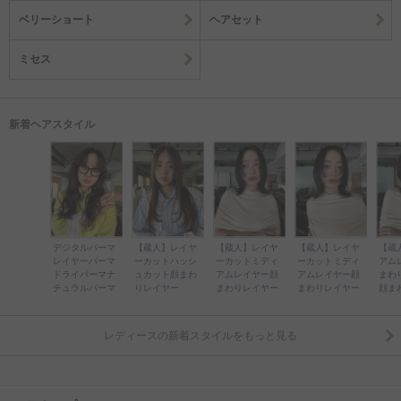
ベリーショート
ヘアセット
ミセス
新着ヘアスタイル
デジタルパーマ
【蔵人】レイヤ
【蔵人】レイヤ
【蔵人】レイヤ
【蔵
レイヤーパーマ
ーカットハッシ
ーカットミディ
ーカットミディ
アム
ドライパーマナ
ュカット顔まわ
アムレイヤー顔
アムレイヤー顔
まわ
チュラルパーマ
りレイヤー
まわりレイヤー
まわりレイヤー
顔ま
レディースの新着スタイルをもっと見る