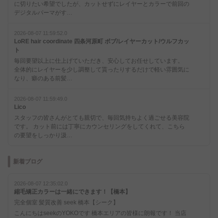
に切りたい希望でしたが、カットせずにレイヤーとカラーで前回の
デジタルパーマがす…
2026-08-07 11:59:52.0
LoRE hair coordinate 四条河原町 ボブ/レイヤーカット/ウルフカッ
ト
毎回要望以上に仕上げていただき、安心してお任せしています。
全体的にレイヤーを少し調整して貰ったりするだけで軽い雰囲気に
なり、癖のある前髪…
2026-08-07 11:59:49.0
Lico
スタッフの皆さんがとても親切で、毎回気持ちよく過ごせる美容院
です。 カット前には丁寧にカウンセリングをしてくれて、こちら
の要望をしっかり汲…
新着ブログ
2026-08-07 12:35:02.0
縮毛矯正カラーは一緒にできます！【橋本】
完全個室 髪質改善 seek 橋本【シーク】
こんにちはseekのYOKOです 橋本エリアの皆様に朗報です！ 当店