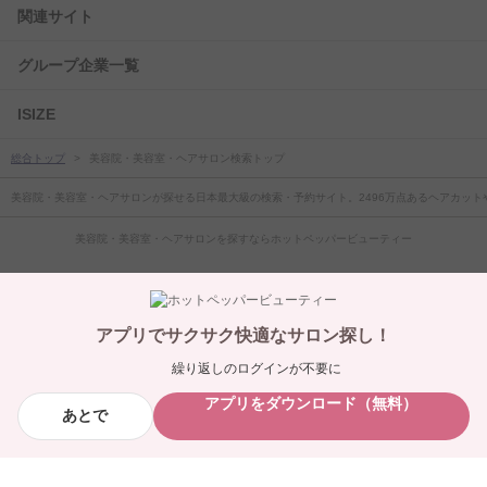
関連サイト
グループ企業一覧
ISIZE
総合トップ
美容院・美容室・ヘアサロン検索トップ
美容院・美容室・ヘアサロンが探せる日本最大級の検索・予約サイト。2496万点あるヘアカッ
美容院・美容室・ヘアサロンを探すならホットペッパービューティー
HOT PEPPER Beautyとサロンボード導入のご案内
掲載をご希望のサロン様はこちら
アプリでサクサク快適なサロン探し！
ID・会員規約
プライバシーポリシー
利用規約
繰り返しのログインが不要に
ご利用ガイド
ヘルプ
アプリをダウンロード（無料）
あとで