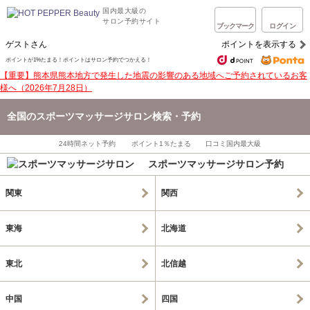
国内最大級の
サロン予約サイト
ブックマーク
ログイン
ゲストさん
ポイントを表示する
ポイントが1%たまる！ポイントはサロン予約でつかえる！
【重要】熊本県熊本地方で発生した地震の影響のある地域へご予約されているお客
様へ（2026年7月28日）
全国のスポーツマッサージサロン検索・予約
24時間ネット予約
ポイント1％たまる
口コミ国内最大級
スポーツマッサージサロン予約
関東
関西
東海
北海道
東北
北信越
中国
四国