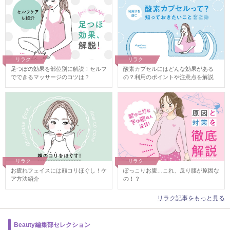
リラク
リラク
足つぼの効果を部位別に解説！セルフ
酸素カプセルにはどんな効果がある
でできるマッサージのコツは？
の？利用のポイントや注意点を解説
リラク
リラク
お疲れフェイスには顔コリほぐし！ケ
ぽっこりお腹…これ、反り腰が原因な
ア方法紹介
の！？
リラク記事をもっと見る
Beauty編集部セレクション