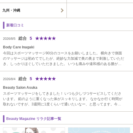
九州・沖縄
新着口コミ
総合
5
★
★
★
★
★
2026/8/5
Body Care Inagaki
今回はスポーツマッサージ90分のコースをお願いしました。 横向きで側面
のマッサージは初めてでしたが、絶妙な力加減で奥の奥まで刺激していただ
き、しっかりほぐしていただきました。 いつも痛みや違和感のある腰がす
っきりし、施術後は自然に背筋が伸び、歩きやすくなった感じがして、効果
を実感しています。 身体がつ…}
総合
5
★
★
★
★
★
2026/8/4
Beauty Salon Asuka
スポーツマッサージをしてきました！ いつも少しづつサービスしてくださ
います。 鉛のように重くなった体がスッキリします。 なかなか行く時間が
取れないですが、3週間に1度くらいで通いたいなー、と思ってます。今後
も通い続けたいお店です！
Beauty Magazine リラク記事一覧