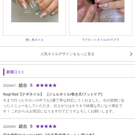
推し色ネイル
マグネットネイルxカラグラ
人気ネイルデザインをもっと見る
新着口コミ
総合
5
★
★
★
★
★
2026/8/7
Nagi Nail【ナギネイル】 [ジェルネイル/巻き爪/フットケア]
今まで行ったサロンの中でも1番丁寧な対応してくれました。今の状態に合
ったメニューをしていただき、仕上がりはキラキラ綺麗な爪になり満足で
す！ これからもお世話になりますのでどうぞよろしくお願いします。
総合
5
★
★
★
★
★
2026/8/6