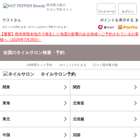
国内最大級の
サロン予約サイト
ブックマーク
ログイン
ゲストさん
ポイントを表示する
ポイントが1%たまる！ポイントはサロン予約でつかえる！
【重要】熊本県熊本地方で発生した地震の影響のある地域へご予約されているお客
様へ（2026年7月28日）
全国のネイルサロン検索・予約
24時間ネット予約
ポイント1％たまる
口コミ国内最大級
ネイルサロン予約
関東
関西
東海
北海道
東北
北信越
中国
四国