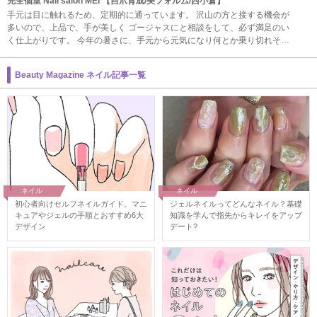
完全個室 Nail salon MEi 【自爪育成/美フォルム/西小倉】
手元は目に触れるため、定期的に通っています。 沢山の方と接する機会が
多いので、上品で、手が美しく ゴージャスにと相談をして、必ず満足のい
く仕上がりです。 今年の暑さに、手元から元気になり何とか乗り切れそう
です。 ありがとうございました。
Beauty Magazine ネイル記事一覧
ネイル
ネイル
初心者向けセルフネイルガイド。マニ
ジェルネイルってどんなネイル？基礎
キュアやジェルの手順とおすすめ6大
知識を学んで指先からキレイをアップ
デザイン
デート?