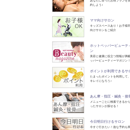
あなたに合ったお得プランを
約しよう♪
ママ向けサロン
キッズスペースあり！お子様同
向けサロンをご紹介
ホットペッパービューテ
ン
美容と健康に役立つ情報が満
ッパービューティーマガジン
ポイントが利用できるサ
たまったポイントを利用して
キレイになろう♪
あん摩・指圧・鍼灸・接
メニューごとに検索できるか
ったサロンが探せる！
今日明日行けるサロン
今すぐ行きたい！急な予約も