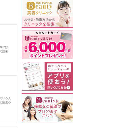
方には、
の効果
ている人
の効果や