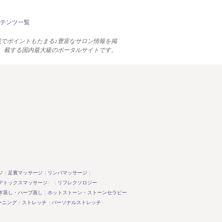
テンツ一覧
でポイントもたまる♪豊富なサロン情報を掲
載する国内最大級のポータルサイトです。
ジ
足裏マッサージ
リンパマッサージ
デトックスマッサージ
）
リフレクソロジー
ぎ蒸し・ハーブ蒸し
ホットストーン・ストーンセラピー
ーニング
ストレッチ
（
パーソナルストレッチ
）