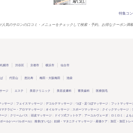
特集コン
が人気のサロンの口コミ・メニューをチェックして検索・予約。お得なクーポン満載
札幌市
渋谷区
京都市
横浜市
仙台市
ば
代官山
恵比寿
梅田・大阪梅田
池袋
サージ
エステ
美容クリニック
美容皮膚科
審美歯科
医療脱毛
マッサージ
フェイスマッサージ
デコルテマッサージ
つぼ・足つぼマッサージ
フットマッサー
ロマテラピー・アロママッサージ
オイルマッサージ
スポーツマッサージ
クイックマッサージ
サージ
クリームバス
頭皮マッサージ
ドイツ式フットケア
アーユルヴェーダ
ロミロミ
よも
ボール(ハーバルボール)
推拿(すいな)
妊婦・マタニティマッサージ・産後ケア
加圧・加圧トレ