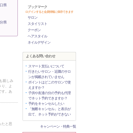
口県
ブックマーク
ログインすると会員情報に保存できます
サロン
分県
スタイリスト
クーポン
ヘアスタイル
ネイルデザイン
よくある問い合わせ
スマート支払いについて
行きたいサロン・近隣のサロ
ンが掲載されていません
も親しみ
ポイントはどこのサロンで使
さり、よ
えますか？
です。あ
子供や友達の分の予約も代理
でネット予約できますか？
予約をキャンセルしたい
「無断キャンセル」と表示が
出て、ネット予約ができない
ったと思
キャンペーン・特典一覧