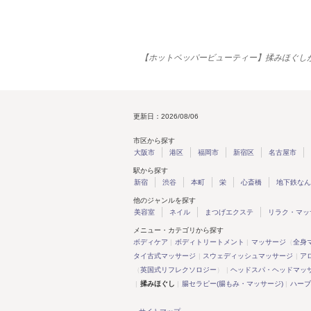
【ホットペッパービューティー】揉みほぐし
更新日：2026/08/06
市区から探す
大阪市
港区
福岡市
新宿区
名古屋市
駅から探す
新宿
渋谷
本町
栄
心斎橋
地下鉄なん
他のジャンルを探す
美容室
ネイル
まつげエクステ
リラク・マッ
メニュー・カテゴリから探す
ボディケア
ボディトリートメント
マッサージ
（
全身
タイ古式マッサージ
スウェディッシュマッサージ
ア
（
英国式リフレクソロジー
）
ヘッドスパ・ヘッドマッ
揉みほぐし
腸セラピー(腸もみ・マッサージ)
ハーブ