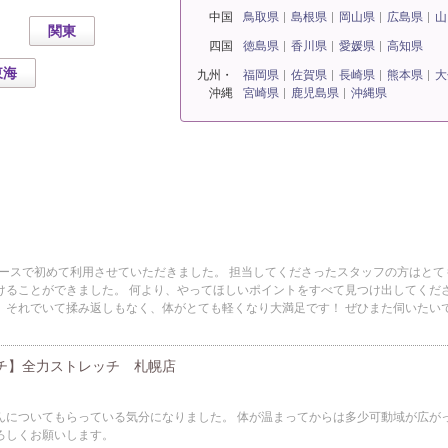
中国
鳥取県
島根県
岡山県
広島県
山
関東
四国
徳島県
香川県
愛媛県
高知県
東海
九州・
福岡県
佐賀県
長崎県
熊本県
大
沖縄
宮崎県
鹿児島県
沖縄県
コースで初めて利用させていただきました。 担当してくださったスタッフの方はとて
けることができました。 何より、やってほしいポイントをすべて見つけ出してくだ
。それでいて揉み返しもなく、体がとても軽くなり大満足です！ ぜひまた伺いたい
チ】全力ストレッチ 札幌店
んについてもらっている気分になりました。 体が温まってからは多少可動域が広が
ろしくお願いします。