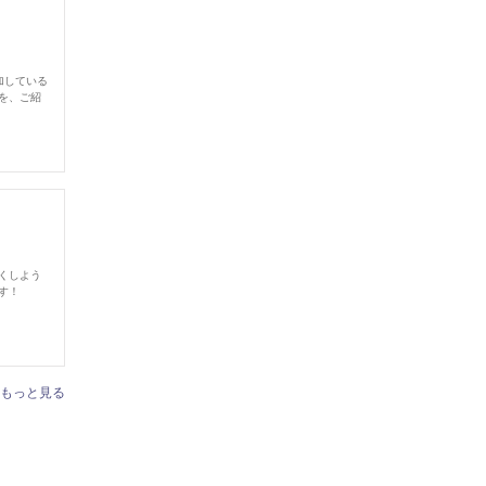
加している
を、ご紹
くしよう
す！
もっと見る