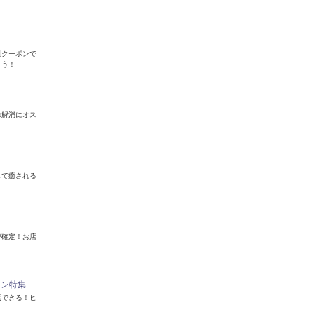
割クーポンで
よう！
の解消にオス
して癒される
が確定！お店
ロン特集
索できる！ヒ