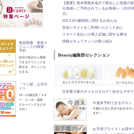
【重要】熊本県熊本地方で発生した地震の影
る地域へご予約されているお客様へ（2026年
日）
SSL3.0の脆弱性に関するお知らせ
安全にサイトをご利用いただくために
スマート支払いの導入店舗に関する事項
情報セキュリティへの取り組み
美容医療・美容ク
リニックの検索・
予約
Beauty編集部セレクション
自分の悩みから相談
できるクリニックを
探せる、ポイントも
たまる。
「マジ部」公式サ
イト
日本最大級のネイルカタログ！好きなデザイ
19～22歳注目！スキ
ー・スノボ・温泉・
今週末予約できるサロン
クルージングなどが
今週の土日に空きのあるサロ
０円！
ます！
お手頃プライス！お得サ