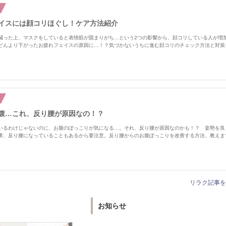
イスには顔コリほぐし！ケア方法紹介
減った上、マスクをしていると表情筋が固まりがち…という2つの影響から、顔コリしている人が増
どんより下がったお疲れフェイスの原因に…！？気づかないうちに進む顔コリのチェック方法と対策
腹…これ、反り腰が原因なの！？
いるわけじゃないのに、お腹のぽっこりが気になる…。それ、反り腰が原因なのかも！？ 姿勢を良
果、反り腰になっていることもあるから要注意。反り腰からのお腹ぽっこりを改善する方法、教えま
リラク記事を
お知らせ