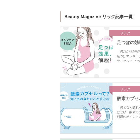
Beauty Magazine リラク記事一覧
リラク
足つぼの効
「何だか体がだ
足つぼマッサー
や、セルフでで
リラク
酸素カプセ
「何となく疲れ
はぜひ、酸素カ
利用のポイント