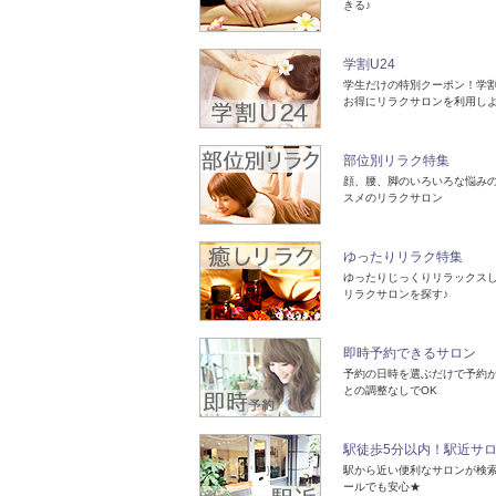
きる♪
学割U24
学生だけの特別クーポン！学
お得にリラクサロンを利用し
部位別リラク特集
顔、腰、脚のいろいろな悩み
スメのリラクサロン
ゆったりリラク特集
ゆったりじっくりリラックス
リラクサロンを探す♪
即時予約できるサロン
予約の日時を選ぶだけで予約
との調整なしでOK
駅徒歩5分以内！駅近サ
駅から近い便利なサロンが検
ールでも安心★