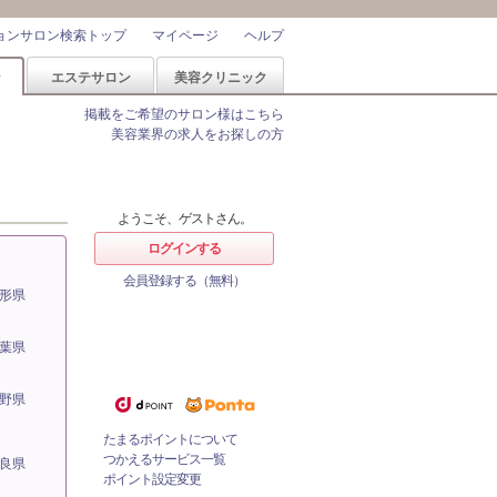
ョンサロン検索トップ
マイページ
ヘルプ
ン
エステサロン
美容クリニック
掲載をご希望のサロン様はこちら
美容業界の求人をお探しの方
ようこそ、ゲストさん。
ログインする
会員登録する（無料）
形県
ホットペッパービューティーなら
1%
ポイントが
たまる！
葉県
ためたポイントをつかっておとく
にサロンをネット予約！
野県
たまるポイントについて
つかえるサービス一覧
良県
ポイント設定変更