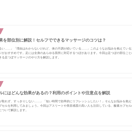
果を部位別に解説！セルフでできるマッサージのコツは？
るい……」「理由はわからないけれど、体の不調が続いている……」このようなお悩みを抱えている
ジがおすすめです。足には全身のあらゆる箇所に対応するつぼがあります。今回は足つぼの部位ごと
きる足つぼマッサージのやり方を解説します。
ルにはどんな効果があるの？利用のポイントや注意点を解説
が取れず、すっきりしない……」「短い時間で効率的にリフレッシュしたい！」そんなお悩みを抱え
プセルを利用してみましょう。今回はアスリートや美容感度の高い人も注目している、酸素カプセル
について解説します。