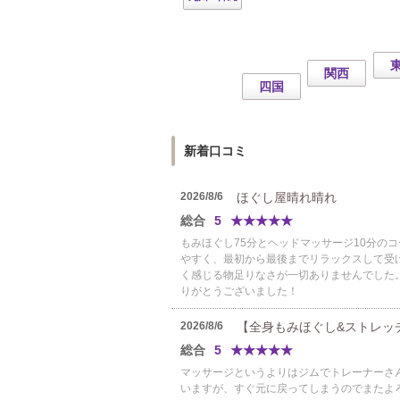
関西
四国
新着口コミ
2026/8/6
ほぐし屋晴れ晴れ
総合
5
★
★
★
★
★
もみほぐし75分とヘッドマッサージ10分の
やすく、最初から最後までリラックスして受
く感じる物足りなさが一切ありませんでした
りがとうございました！
2026/8/6
【全身もみほぐし&ストレッ
総合
5
★
★
★
★
★
マッサージというよりはジムでトレーナーさ
いますが、すぐ元に戻ってしまうのでまたよ