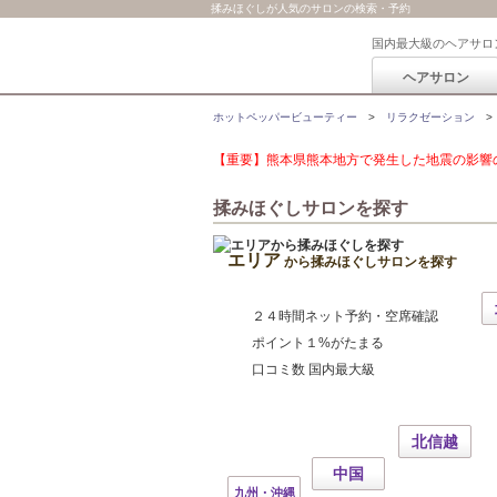
揉みほぐしが人気のサロンの検索・予約
国内最大級のヘアサロ
ヘアサロン
ホットペッパービューティー
リラクゼーション
【重要】熊本県熊本地方で発生した地震の影響の
揉みほぐしサロンを探す
エリア
から揉みほぐしサロンを探す
２４時間ネット予約・空席確認
ポイント１%がたまる
口コミ数 国内最大級
北信越
中国
九州・沖縄