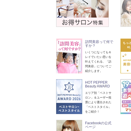
訪問美容って何で
すか？
いくつになってもキ
レイでいたい思いを
叶えてくれる、「訪
問美容」についてご
紹介します。
HOT PEPPER
Beauty AWARD
エリア別「ベストサ
ロン」＆ユーザー投
票により選出された
「ベストスタイル」
をご紹介！
Facebookの公式
ページ