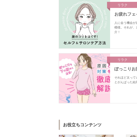
リラク
お疲れフェ
人に会う機会が
模様。それが、
介！
リラク
ぽっこりお
それほど太って
とがんばった結
お役立ちコンテンツ