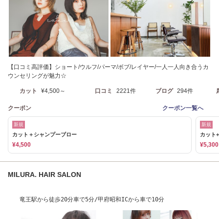
【口コミ高評価】ショート/ウルフ/パーマ/ボブ/レイヤー/一人一人向き合うカ
ウンセリングが魅力☆
カット
¥4,500～
口コミ
2221件
ブログ
294件
クーポン
クーポン一覧へ
新規
新規
カット＋シャンプーブロー
カット+
¥4,500
¥5,300
MILURA. HAIR SALON
竜王駅から徒歩20分車で5分/甲府昭和ICから車で10分