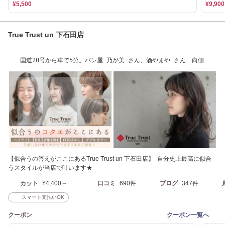
¥5,500
¥9,900
True Trust un 下石田店
国道20号から車で5分。パン屋 乃が美 さん、酒やまや さん 向側
【似合うの答えがここにあるTrue Trust un 下石田店】 自分史上最高に似合
うスタイルが当店で叶います★
カット
¥4,400～
口コミ
690件
ブログ
347件
スマート支払いOK
クーポン
クーポン一覧へ