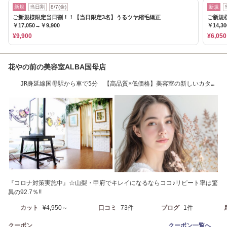
新規
当日割
8/7(金)
新規
ご新規様限定当日割！！【当日限定3名】うるツヤ縮毛矯正
ご新規
￥17,050→￥9,900
￥14,3
¥9,900
¥6,050
花やの前の美容室ALBA国母店
JR身延線国母駅から車で5分 【高品質×低価格】美容室の新しいカタチ
☆[山梨/甲府]
『コロナ対策実施中』☆山梨・甲府でキレイになるならココ♪リピート率は驚
異の92.7％!!
カット
¥4,950～
口コミ
73件
ブログ
1件
クーポン
クーポン一覧へ