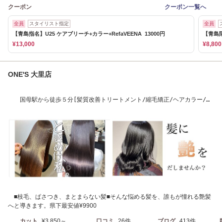
クーポン
クーポン一覧へ
全員
スタイリスト指定
全員
【青島指名】U25 ケアブリーチ+カラー+RefaVEENA 13000円
【青島限
¥13,000
¥8,800
ONE'S 大里店
国母駅から徒歩５分[髪質改善トリートメント/縮毛矯正/ヘアカラー/特
殊パーマ]
■枝毛、ぱさつき、まとまらない髪■そんな悩める髪を、誰もが憧れる艶髪
へと導きます。県下最安値¥9900
カット
¥3,850～
口コミ
26件
ブログ
413件