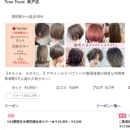
True Trust 和戸店
酒折駅から徒歩10分
【オモイを、カタチに。】デザインカラー/ブリーチ/髪質改善が得意な年間来
客者数1万人超の人気サロン♪
カット
¥3,850～
口コミ
518件
ブログ
617件
スマート支払いOK
クーポン
クーポン一覧へ
全員
新規
U24夏限定★透明感全体カラー★￥10,450→￥5,500
ご新規
￥17,0