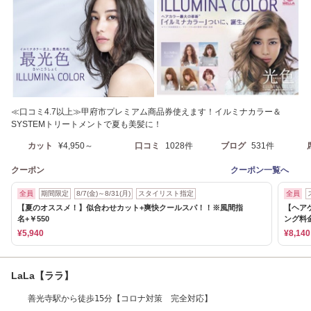
≪口コミ4.7以上≫甲府市プレミアム商品券使えます！イルミナカラー＆
SYSTEMトリートメントで夏も美髪に！
カット
¥4,950～
口コミ
1028件
ブログ
531件
クーポン
クーポン一覧へ
全員
期間限定
8/7(金)～8/31(月)
スタイリスト指定
全員
【夏のオススメ！】似合わせカット+爽快クールスパ！！※風間指
【ヘアケ
名+￥550
ング料
¥5,940
¥8,140
LaLa【ララ】
善光寺駅から徒歩15分【コロナ対策 完全対応】