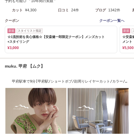
予約も可能◎ " 10年間の実績 "
カット
¥4,300
口コミ
24件
ブログ
1342件
クーポン
クーポン一覧へ
新規
スタイリスト指定
新規
☆1流技術を良心価格☆【安斎健一郎限定クーポン】メンズカット
☆安斎
+スタイリング
メント
¥3,000
¥5,500
muku. 甲府 【ムク】
甲府駅車で9分[甲府駅/ショートボブ/顔周りレイヤーカット/カラー/縮
毛矯正/髪質改善]