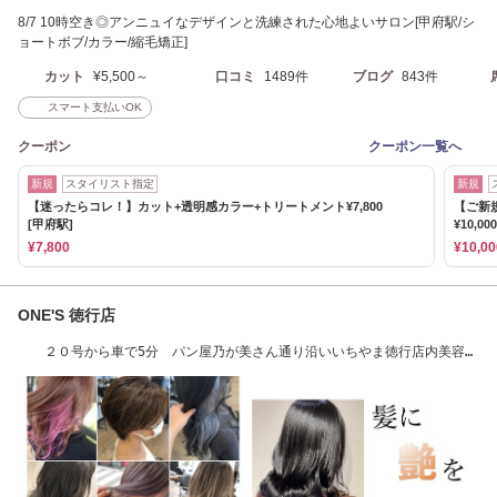
8/7 10時空き◎アンニュイなデザインと洗練された心地よいサロン[甲府駅/シ
ョートボブ/カラー/縮毛矯正]
カット
¥5,500～
口コミ
1489件
ブログ
843件
スマート支払いOK
クーポン
クーポン一覧へ
新規
スタイリスト指定
新規
【迷ったらコレ！】カット+透明感カラー+トリートメント¥7,800
【ご新
[甲府駅]
¥10,0
¥7,800
¥10,00
ONE'S 徳行店
２０号から車で5分 パン屋乃が美さん通り沿いいちやま徳行店内美容
室 山梨 甲府