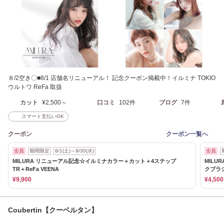
８/2空き〇■8/1 店舗名リニューアル！ 記念クーポン掲載中！イルミナ TOKIO
ウルトワ ReFa 取扱
カット
¥2,500～
口コミ
102件
ブログ
7件
スマート支払いOK
クーポン
クーポン一覧へ
全員
期間限定
8/1(土)～9/30(水)
全員
MILURA リニューアル記念☆イルミナカラー＋カット＋4ステップ
MILU
TR＋ReFa VEENA
クブラ
¥9,900
¥4,500
Coubertin【クーベルタン】