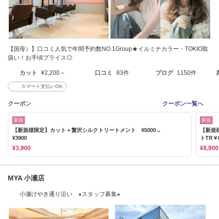
【国母）】口コミ人気で年間予約数NO.1Group★イルミナカラー・TOKIO取
扱い！お手頃プライス◎
カット
¥2,200～
口コミ
83件
ブログ
1150件
スマート支払いOK
クーポン
クーポン一覧へ
新規
新規
【新規様限定】カット＋贅沢シルクトリートメント ¥5000→
【新規
¥3900
トTR￥8
¥3,900
¥8,900
MYA 小瀬店
小瀬けやき通り沿い ★スタッフ募集★