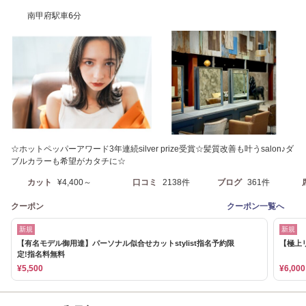
南甲府駅車6分
☆ホットペッパーアワード3年連続silver prize受賞☆髪質改善も叶うsalon♪ダ
ブルカラーも希望がカタチに☆
カット
¥4,400～
口コミ
2138件
ブログ
361件
クーポン
クーポン一覧へ
新規
新規
【有名モデル御用達】パーソナル似合せカットstylist指名予約限
【極上
定!指名料無料
¥5,500
¥6,000