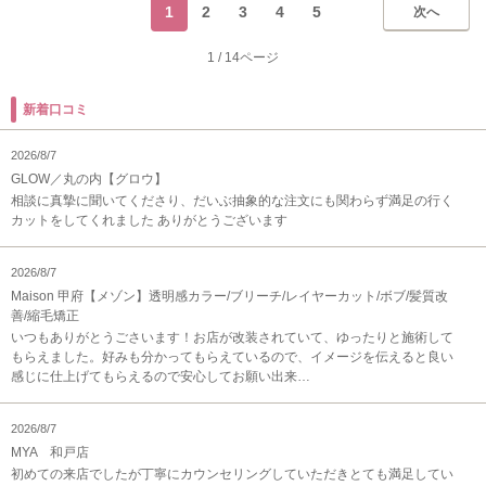
1
2
3
4
5
次へ
1
/
14ページ
新着口コミ
2026/8/7
GLOW／丸の内【グロウ】
相談に真摯に聞いてくださり、だいぶ抽象的な注文にも関わらず満足の行く
カットをしてくれました ありがとうございます
2026/8/7
Maison 甲府【メゾン】透明感カラー/ブリーチ/レイヤーカット/ボブ/髪質改
善/縮毛矯正
いつもありがとうごさいます！お店が改装されていて、ゆったりと施術して
もらえました。好みも分かってもらえているので、イメージを伝えると良い
感じに仕上げてもらえるので安心してお願い出来…
2026/8/7
MYA 和戸店
初めての来店でしたが丁寧にカウンセリングしていただきとても満足してい