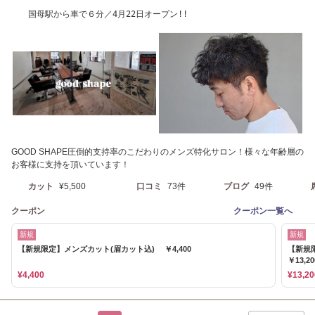
国母駅から車で６分／4月22日オープン!!
GOOD SHAPE圧倒的支持率のこだわりのメンズ特化サロン！様々な年齢層の
お客様に支持を頂いています！
カット
¥5,500
口コミ
73件
ブログ
49件
クーポン
クーポン一覧へ
新規
新規
【新規限定】メンズカット(眉カット込) ￥4,400
【新規
￥13,20
¥4,400
¥13,20