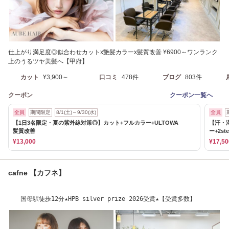
仕上がり満足度◎似合わせカットx艶髪カラーx髪質改善 ¥6900～ワンランク
上のうるツヤ美髪へ【甲府】
カット
¥3,900～
口コミ
478件
ブログ
803件
クーポン
クーポン一覧へ
全員
期間限定
8/1(土)～9/30(水)
全員
【1日3名限定・夏の紫外線対策◎】カット+フルカラー+ULTOWA
【汗・
髪質改善
ー+2st
¥13,000
¥17,50
cafne 【カフネ】
国母駅徒歩12分★HPB silver prize 2026受賞★【受賞多数】