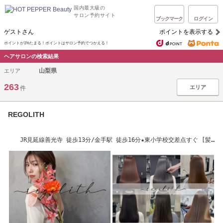
国内最大級の
サロン予約サイト
ブックマーク
ログイン
ゲストさん
ポイントを表示する
ポイントが1%たまる！ポイントはサロン予約でつかえる！
ヘアサロンの検索結果
山梨県
エリア
263
エリア
件
REGOLITH
JR見延線善光寺 徒歩13分/金手駅 徒歩16分★東小学校交差点すぐ [髪
質改善/白髪染め]