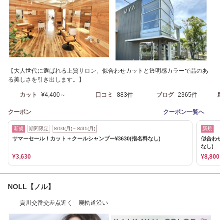
【大人世代に選ばれる上質サロン。似合わせカットと透明感カラーで品のあ
る美しさを引き出します。】
カット
¥4,400～
口コミ
883件
ブログ
2365件
クーポン
クーポン一覧へ
新規
期間限定
8/10(月)～8/31(月)
新規
サマーセール！カット＋クールシャンプー¥3630(指名料なし)
似合わせ
なし)
¥3,630
¥8,800
NOLL【ノル】
貢川交番交差点近く 廃軌道沿い