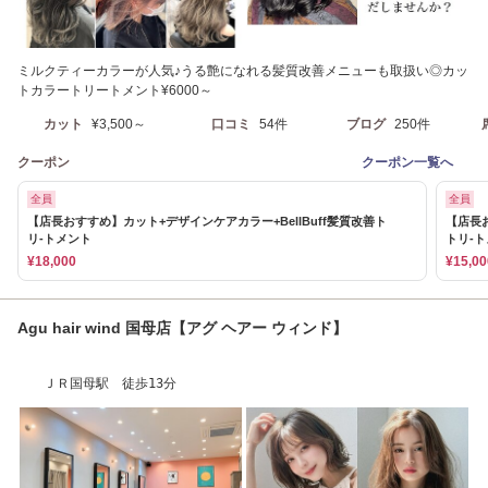
ミルクティーカラーが人気♪うる艶になれる髪質改善メニューも取扱い◎カッ
トカラートリートメント¥6000～
カット
¥3,500～
口コミ
54件
ブログ
250件
クーポン
クーポン一覧へ
全員
全員
【店長おすすめ】カット+デザインケアカラー+BellBuff髪質改善ト
【店長お
リ-トメント
トリ-
¥18,000
¥15,00
Agu hair wind 国母店【アグ ヘアー ウィンド】
ＪＲ国母駅 徒歩13分