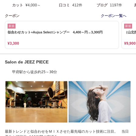
カット
¥4,000～
口コミ
412件
ブログ
1197件
クーポン
クーポン一覧へ
新規
新規
似合わせカット+Aujua Selectシャンプー 4,400～円→3,300円
（山北
¥3,300
¥9,900
Salon de JEEZ PIECE
甲府駅から徒歩約25～30分
最新トレンドと似合わせをＭＩＸさせた最先端のカット技術に注目。 当日