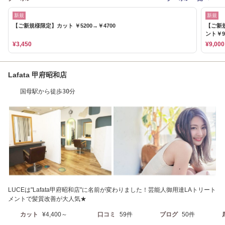
新規
新規
【ご新規様限定】カット ￥5200→￥4700
【ご新
ント￥9
¥3,450
¥9,000
Lafata 甲府昭和店
国母駅から徒歩30分
LUCEは"Lafata甲府昭和店"に名前が変わりました！芸能人御用達LAトリート
メントで髪質改善が大人気★
カット
¥4,400～
口コミ
59件
ブログ
50件