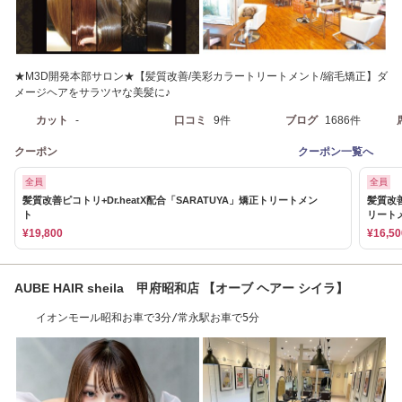
★M3D開発本部サロン★【髪質改善/美彩カラートリートメント/縮毛矯正】ダ
メージヘアをサラツヤな美髪に♪
カット
-
口コミ
9件
ブログ
1686件
クーポン
クーポン一覧へ
全員
全員
髪質改善ピコトリ+Dr.heatX配合「SARATUYA」矯正トリートメン
髪質改善
ト
リート
¥19,800
¥16,50
AUBE HAIR sheila 甲府昭和店 【オーブ ヘアー シイラ】
イオンモール昭和お車で3分/常永駅お車で5分