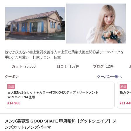
他では扱えない極上髪質改善導入☆上質な薬剤技術空間◎某テーマパークを
手掛けた可愛い一軒家サロン！個室
カット
¥5,500
口コミ
157件
ブログ
12件
クーポン
クーポン一覧へ
新規
新規
☆人気No1☆カット＋カラー+TOKIO4ステップトリートメント
艶カラー
★RefaVEENA使用
¥14,960
¥11,44
メンズ美容室 GOOD SHAPE 甲府昭和【グッドシェイプ】メ
ンズカット/メンズパーマ