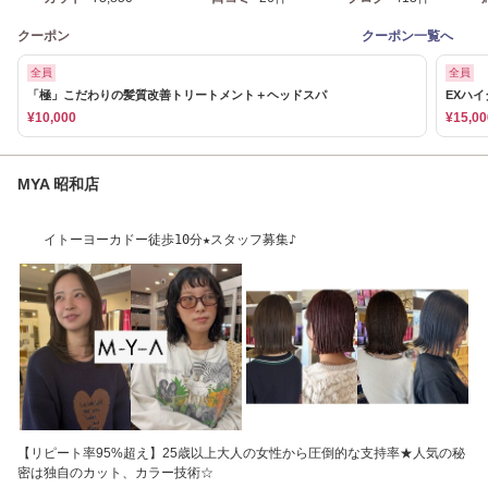
クーポン
クーポン一覧へ
全員
全員
「極」こだわりの髪質改善トリートメント＋ヘッドスパ
EXハ
¥10,000
¥15,00
MYA 昭和店
イトーヨーカドー徒歩10分★スタッフ募集♪
【リピート率95%超え】25歳以上大人の女性から圧倒的な支持率★人気の秘
密は独自のカット、カラー技術☆