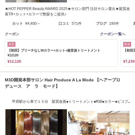
★HOT PEPPER Beauty AWARD 2025★サロン部門 注目サロン選出★髪質改
善TR+カット+カラーで艶髪をご提供♪
カット
¥4,400～
口コミ
571件
ブログ
195件
クーポン
クーポン一覧へ
新規
新規
【初回】ブリーチなしWカラー+カット+超音波トリートメント
【初回
¥12120
¥12,120
¥7,230
M3D開発本部サロン Hair Produce A La Mode 【ヘアープロ
デュース ア ラ モード】
甲府駅から車で１５分 髪質改善◆トリートメント◆M3D◆カラー◆ピコプ
レックス