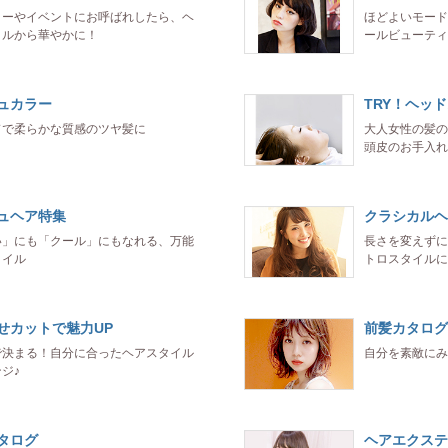
ィーやイベントにお呼ばれしたら、ヘ
ほどよいモード
イルから華やかに！
ールビューティ
ュカラー
TRY！ヘッ
ドで柔らかな質感のツヤ髪に
大人女性の髪の
頭皮のお手入れ
ュヘア特集
クラシカルヘ
い」にも「クール」にもなれる、万能
長さを変えずに
タイル
トロスタイルに
せカットで魅力UP
前髪カタログ
で決まる！自分に合ったヘアスタイル
自分を素敵にみ
ジ♪
タログ
ヘアエクステ