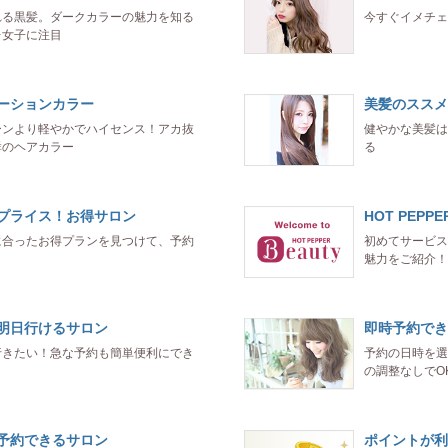
れる黒髪。ダークカラーの魅力を知る
今すぐイメチェ
レ女子に注目
ーションカラー
美髪のススメ
ーンより軽やかでハイセンス！アカ抜
健やかな美髪は
群のヘアカラー
る
プライス！お得サロン
HOT PEPPE
に合ったお得プランを見つけて、予約
初めてサービス
魅力をご紹介！
明日行けるサロン
即時予約でき
行きたい！急な予約も簡単便利にでき
予約の日時を選
の調整なしでO
予約できるサロン
ポイントが利