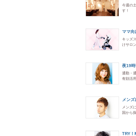
今週の
す！
ママ向
キッズ
けサロ
夜19
通勤・
有効活
メンズ
メンズ
国から
TRY！