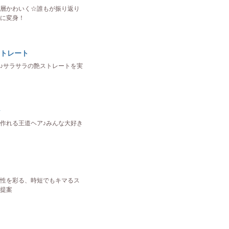
層かわいく☆誰もが振り返り
に変身！
トレート
♪サラサラの艶ストレートを実
作れる王道ヘア♪みんな大好き
性を彩る、時短でもキマるス
提案