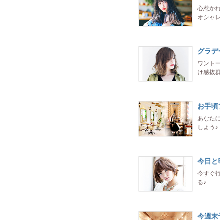
心惹か
オシャ
グラデ
ワント
け感抜
お手頃
あなた
しよう♪
今日と
今すぐ
る♪
今週末