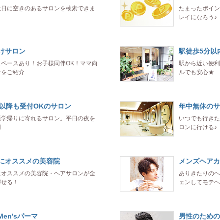
土日に空きのあるサロンを検索できま
たまったポイン
レイになろう♪
けサロン
駅徒歩5分以
スペースあり！お子様同伴OK！ママ向
駅から近い便利
ンをご紹介
ルでも安心★
時以降も受付OKのサロン
年中無休のサ
通学帰りに寄れるサロン。平日の夜を
いつでも行きた
用
ロンに行ける♪
にオススメの美容院
メンズヘアカ
にオススメの美容院・ヘアサロンが全
ありきたりのヘ
探せる！
ェンしてモテヘ
Men'sパーマ
男性のための