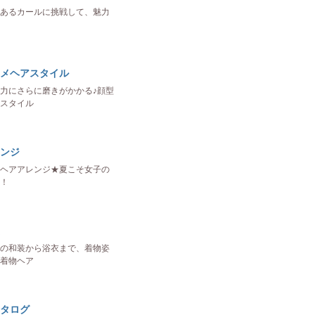
あるカールに挑戦して、魅力
メヘアスタイル
力にさらに磨きがかかる♪顔型
スタイル
ンジ
ヘアアレンジ★夏こそ女子の
！
の和装から浴衣まで、着物姿
着物ヘア
タログ