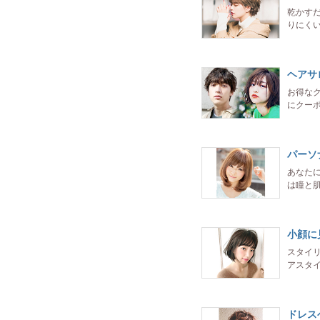
乾かす
りにく
ヘアサ
お得な
にクーポ
パーソ
あなた
は瞳と
小顔に
スタイ
アスタ
ドレス