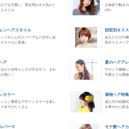
かけでも可愛い、男女問わず人気のミ
立体的で動きの
ムスタイル
UP♪
ェンヘアスタイル
顔型別オスス
ェンジやふんわりパーマなど自分にあ
あなただけの魅
スタイルに変身♪
別オススメヘア
ヘア
夏のヘアアレ
あるから女性らしさが引き立つ。まわ
サロンで素敵に
線が熱い！
可愛さフル開放
ンカラー
着物ヘア特集
ーション豊富なデザインカラーを楽し
成人式や結婚式
ンド女子がたくさん
を華やかに彩る
ルパーマ
モテ髪ヘアカ