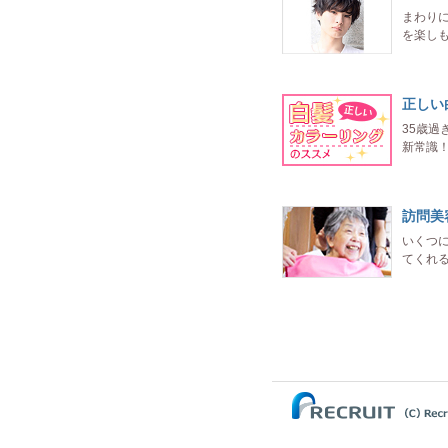
まわり
を楽し
正しい
35歳
新常識
訪問美
いくつ
てくれ