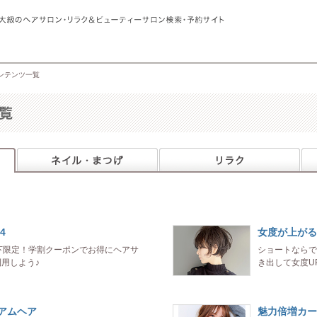
コンテンツ一覧
4
女度が上がる
以下限定！学割クーポンでお得にヘアサ
ショートならで
用しよう♪
き出して女度U
アムヘア
魅力倍増カー