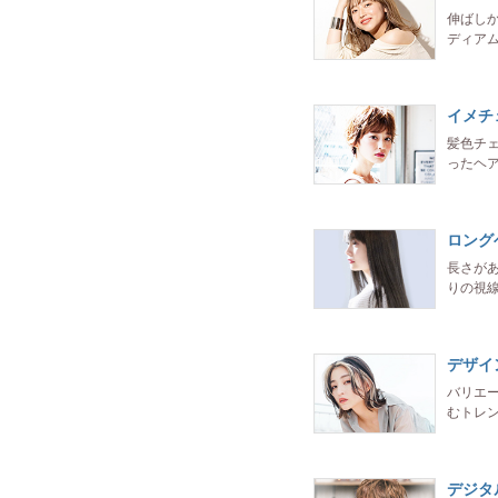
伸ばし
ディア
イメチ
髪色チ
ったヘア
ロング
長さが
りの視
デザイ
バリエ
むトレ
デジタ