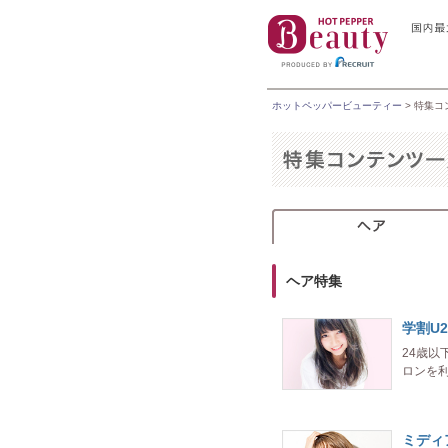
ホットペッパービューティー
> 特集
ヘア特集
学割U2
24歳
ロンを利
ミディ