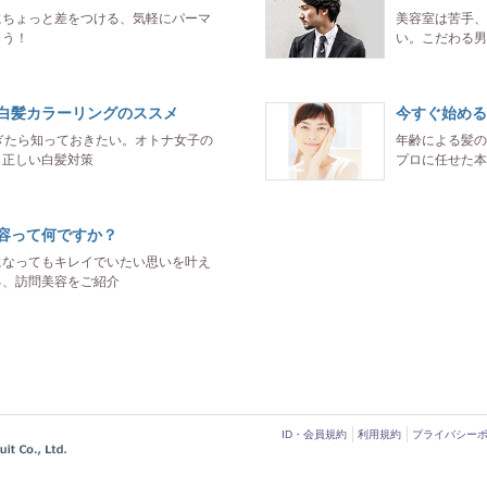
にちょっと差をつける、気軽にパーマ
美容室は苦手、
もう！
い。こだわる男
白髪カラーリングのススメ
今すぐ始める
過ぎたら知っておきたい。オトナ女子の
年齢による髪の
！正しい白髪対策
プロに任せた本
容って何ですか？
になってもキレイでいたい思いを叶え
る、訪問美容をご紹介
ID・会員規約
利用規約
プライバシー