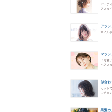
パーテ
アスタ
アッシ
マイル
マッシ
「可愛
ヘアス
似合わ
カット
にチェン
黒髪カ