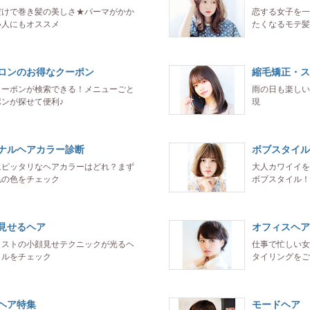
だけで巻き髪の美しさ★パーマがかか
恋する女子を一
い人にもオススメ
たくなるモテ髪
ロンのお得なクーポン
縮毛矯正・ス
クーポンが検索できる！メニューごと
雨の日も楽しい
ンが探せて便利♪
現
ナルヘアカラー診断
ボブスタイル
にピッタリなヘアカラーはどれ？まず
大人カワイイを
肌の色をチェック
ボブスタイル！
見せるヘア
オフィスヘア
リストの小顔見せテクニックが光るヘ
仕事で忙しい女
イルをチェック
タイリングをご
ヘア特集
モードヘア