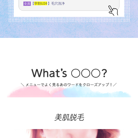
【
学割U24
】毛穴洗浄
全員
美肌脱毛