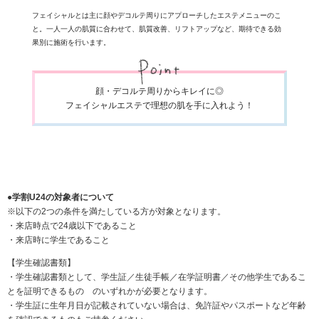
フェイシャルとは主に顔やデコルテ周りにアプローチしたエステメニューのこ
と。一人一人の肌質に合わせて、肌質改善、リフトアップなど、期待できる効
果別に施術を行います。
顔・デコルテ周りからキレイに◎
フェイシャルエステで理想の肌を手に入れよう！
●学割U24の対象者について
※以下の2つの条件を満たしている方が対象となります。
・来店時点で24歳以下であること
・来店時に学生であること
【学生確認書類】
・学生確認書類として、学生証／生徒手帳／在学証明書／その他学生であるこ
とを証明できるもの のいずれかが必要となります。
・学生証に生年月日が記載されていない場合は、免許証やパスポートなど年齢