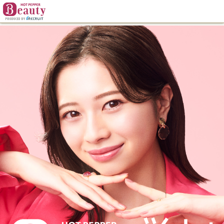
ヘア
ネイル
まつげ
リラク
エステ