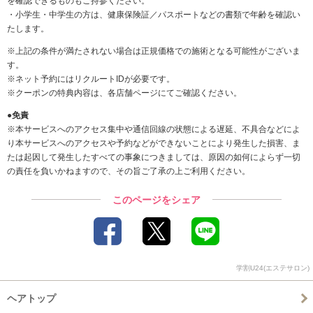
を確認できるものもご持参ください。
・小学生・中学生の方は、健康保険証／パスポートなどの書類で年齢を確認い
たします。
※上記の条件が満たされない場合は正規価格での施術となる可能性がございま
す。
※ネット予約にはリクルートIDが必要です。
※クーポンの特典内容は、各店舗ページにてご確認ください。
●免責
※本サービスへのアクセス集中や通信回線の状態による遅延、不具合などによ
り本サービスへのアクセスや予約などができないことにより発生した損害、ま
たは起因して発生したすべての事象につきましては、原因の如何によらず一切
の責任を負いかねますので、その旨ご了承の上ご利用ください。
このページをシェア
学割U24(エステサロン)
ヘアトップ