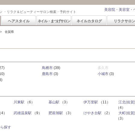
美容院・美容室・
ン ・リラク＆ビューティーサロン検索・予約サイト
ヘアスタイル
ネイル・まつげサロン
ネイルカタログ
リラクサロ
佐賀県
27)
鳥栖市
(39)
多久市
10)
鹿島市
(3)
小城市
(3)
3)
）
川東駅
（6）
基山駅
（3）
伊万里駅
（11）
江北(佐賀
（4）
（4）
武雄温泉駅
（9）
肥前旭駅
（3）
けやき台駅
（2）
大町(佐賀
（3）
から探す