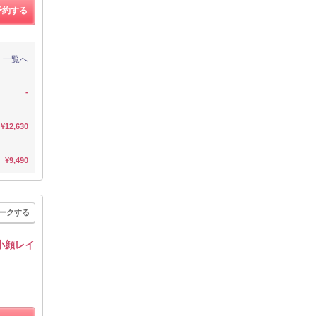
予約する
一覧へ
-
¥12,630
¥9,490
ークする
小顔レイ