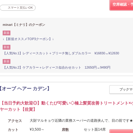
空席確認・
スマート支払いOK
minari【ミナリ】のクーポン
新規
↓【新規オススメTOP3クーポン】↓
新規
【人気No.1】レディースカット＋ブリーチ無しダブルカラー ¥16830→¥12630
新規
【人気No.2】ケアカラー＋レディース似合わせカット 12650円→9490円
店 【オーブ ヘアー カデン】
ブックマ
【当日予約大歓迎◎】動くたび可愛い◇極上髪質改善トリートメント×
ヤーカット【佐賀】
大財マルキョウ近隣の業務スーパーの道路挟んで、目の前です★
アクセス
¥3,500～
セット面14席
カット
席数