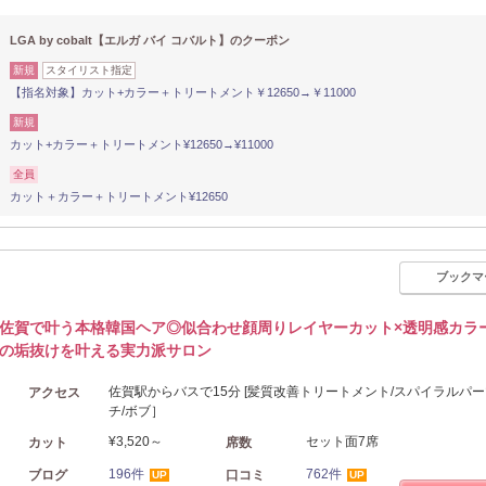
LGA by cobalt【エルガ バイ コバルト】のクーポン
新規
スタイリスト指定
【指名対象】カット+カラー＋トリートメント￥12650→￥11000
新規
カット+カラー＋トリートメント¥12650→¥11000
全員
カット＋カラー＋トリートメント¥12650
ブックマ
佐賀で叶う本格韓国ヘア◎似合わせ顔周りレイヤーカット×透明感カラ
の垢抜けを叶える実力派サロン
佐賀駅からバスで15分 [髪質改善トリートメント/スパイラルパー
アクセス
チ/ボブ］
¥3,520～
セット面7席
カット
席数
196件
762件
ブログ
口コミ
UP
UP