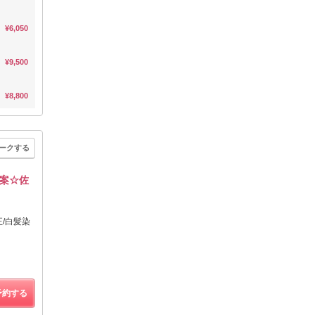
¥6,050
¥9,500
¥8,800
ークする
案☆佐
正/白髪染
予約する