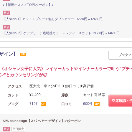
↓【新規オススメTOP3クーポン】↓
新規
【人気No.1】カット＋ブリーチ無しダブルカラー 16830円→12630円
新規
【人気No. 2】ケアブリーチ透明感カラー＋レディースカット 19580円→14690円
 デザイン】
UP
ブックマ
《オシャレ女子に人気》レイヤーカットやインナーカラーで叶う”プチ
ン”とカウンセリングが◎
医大北・車２分/P３０台/口コミ★高評価
アクセス
¥4,400
セット面16席
カット
席数
空席確認・
719件
600件
ブログ
口コミ
UP
UP
SPA hair design【スパ ヘアー デザイン】のクーポン
新規
平日限定