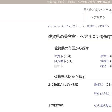
佐賀県の美容室・美容院・ヘアサロン検索・予約 (1/14)
国内最大級のヘアサロ
ヘアサロン
ホットペッパービューティー
美容室・ヘアサロン
佐賀県の美容室・ヘアサロンを探す
佐賀県の市区から探す
佐賀市
(154)
唐津市
(
伊万里市
(11)
武雄市
(
嬉野市
神埼市
(
佐賀県の駅から探す
よく検索されている駅
鳥栖駅
（28
弥生が丘駅
その他の駅
その他の駅