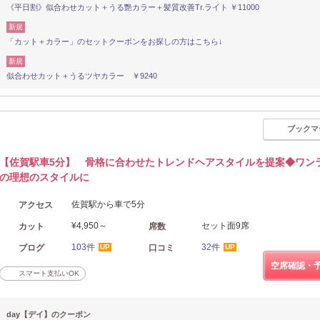
《平日割》似合わせカット＋うる艶カラー＋髪質改善Tr.ライト ￥11000
新規
「カット＋カラー」のセットクーポンをお探しの方はこちら↓
新規
似合わせカット＋うるツヤカラー ￥9240
ブックマ
【佐賀駅車5分】 骨格に合わせたトレンドヘアスタイルを提案◆ワン
の理想のスタイルに
佐賀駅から車で5分
アクセス
¥4,950～
セット面9席
カット
席数
103件
32件
ブログ
口コミ
UP
UP
空席確認・
スマート支払いOK
day【デイ】のクーポン