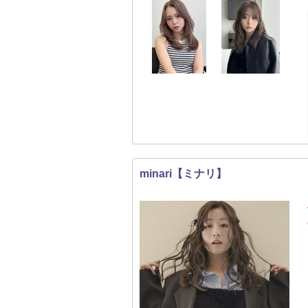
minari【ミナリ】