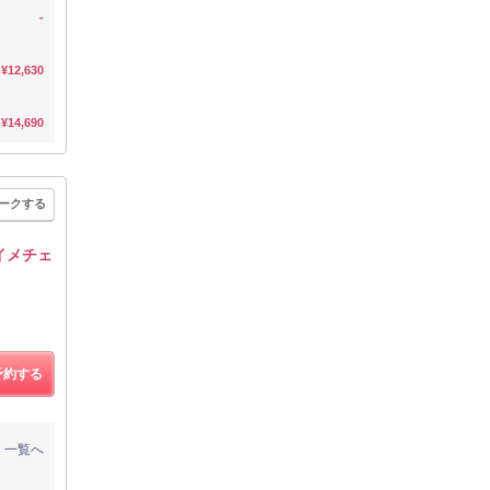
-
¥12,630
¥14,690
ークする
イメチェ
予約する
一覧へ