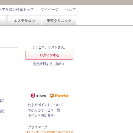
ヘアサロン検索トップ
マイページ
ヘルプ
ン
エステサロン
美容クリニック
ようこそ、ゲストさん。
ログインする
会員登録する（無料）
ホットペッパービューティーなら
ポイントが1%たまる！
ためたポイントをつかっておとく
にサロンをネット予約！
)駅
たまるポイントについて
つかえるサービス一覧
)駅
ポイント設定変更
ブックマーク
ログインすると会員情報に保存できます