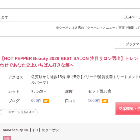
ります
1/14ペ
※クーポンは各店の「クーポン・メニュー」画面で印刷し
ブックマ
【HOT PEPPER Beauty 2026 BEST SALON 注目サロン選出】トレ
わせであなた史上いちばん好きな髪へ
佐賀駅から徒歩15分,車で5分 [ブリーチ/髪質改善トリートメント
アクセス
ルパーマ］
¥3,520～
セット面13席
カット
席数
666件
1069件
ブログ
口コミ
UP
UP
空席確認・
スマート支払いOK
hair&beauty iro【イロ】のクーポン
新規