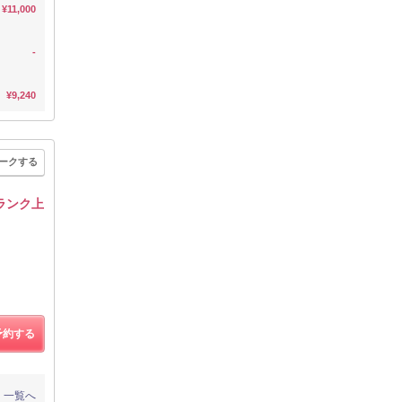
¥11,000
-
¥9,240
ークする
ランク上
予約する
一覧へ