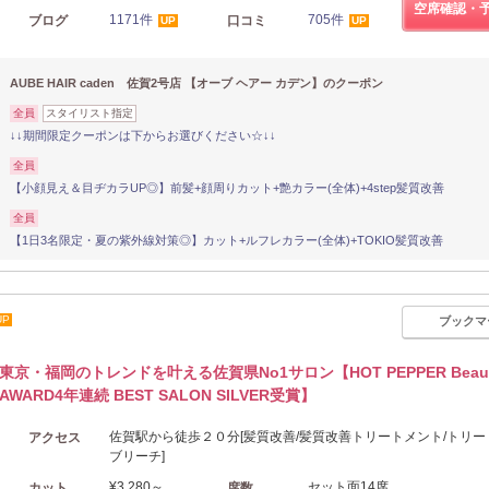
空席確認・
1171件
705件
ブログ
口コミ
UP
UP
AUBE HAIR caden 佐賀2号店 【オーブ ヘアー カデン】のクーポン
全員
スタイリスト指定
↓↓期間限定クーポンは下からお選びください☆↓↓
全員
【小顔見え＆目ヂカラUP◎】前髪+顔周りカット+艶カラー(全体)+4step髪質改善
全員
【1日3名限定・夏の紫外線対策◎】カット+ルフレカラー(全体)+TOKIO髪質改善
UP
ブックマ
東京・福岡のトレンドを叶える佐賀県No1サロン【HOT PEPPER Beau
AWARD4年連続 BEST SALON SILVER受賞】
佐賀駅から徒歩２０分[髪質改善/髪質改善トリートメント/トリー
アクセス
ブリーチ]
¥3,280～
セット面14席
カット
席数