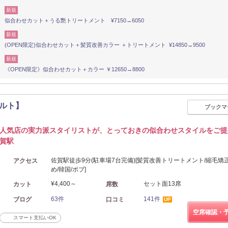
新規
似合わせカット＋うる艶トリートメント ¥7150→6050
新規
(OPEN限定)似合わせカット＋髪質改善カラー ＋トリートメント ¥14850→9500
新規
《OPEN限定》似合わせカット＋カラー ￥12650→8800
コバルト】
ブックマ
人気店の実力派スタイリストが、とっておきの似合わせスタイルをご提
賀駅
佐賀駅徒歩9分(駐車場7台完備)[髪質改善トリートメント/縮毛矯
アクセス
め/韓国/ボブ]
¥4,400～
セット面13席
カット
席数
63件
141件
ブログ
口コミ
UP
空席確認・
スマート支払いOK