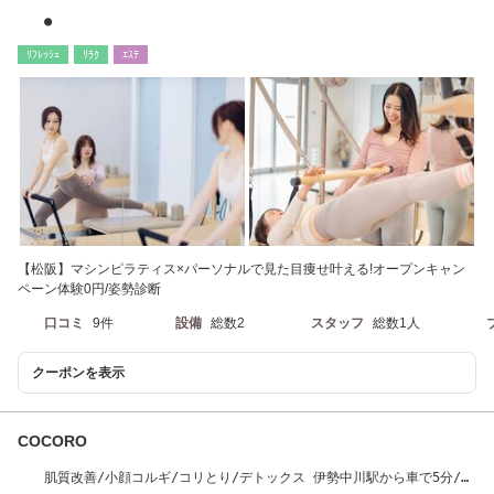
●
ﾘﾌﾚｯｼｭ
ﾘﾗｸ
ｴｽﾃ
【松阪】マシンピラティス×パーソナルで見た目痩せ叶える!オープンキャン
ペーン体験0円/姿勢診断
口コミ
9件
設備
総数2
スタッフ
総数1人
クーポンを表示
COCORO
肌質改善/小顔コルギ/コリとり/デトックス 伊勢中川駅から車で5分/徒