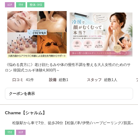
歩15分
ｴｽﾃ
ﾘﾗｸ
整体･ｶｲﾛ
《悩める貴方に》老け顔たるみや体の慢性不調を整える大人女性のためのサ
ロン 韓国式コルギ体験4,900円～
口コミ
41件
設備
総数1
スタッフ
総数1人
クーポンを表示
Charme【シャルム】
松阪駅から車で7分、徒歩20分【松阪/津/伊勢/ハーブピーリング/肌質
改善】
ﾘﾗｸ
ｴｽﾃ