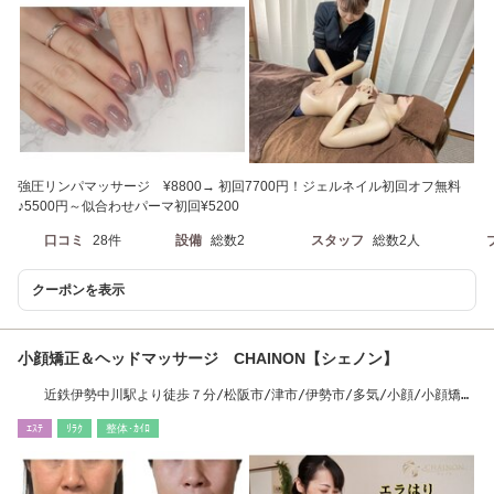
強圧リンパマッサージ ¥8800→ 初回7700円！ジェルネイル初回オフ無料
♪5500円～似合わせパーマ初回¥5200
口コミ
28件
設備
総数2
スタッフ
総数2人
クーポンを表示
小顔矯正＆ヘッドマッサージ CHAINON【シェノン】
近鉄伊勢中川駅より徒歩７分/松阪市/津市/伊勢市/多気/小顔/小顔矯
正/ヘッドスパ/エラ
ｴｽﾃ
ﾘﾗｸ
整体･ｶｲﾛ