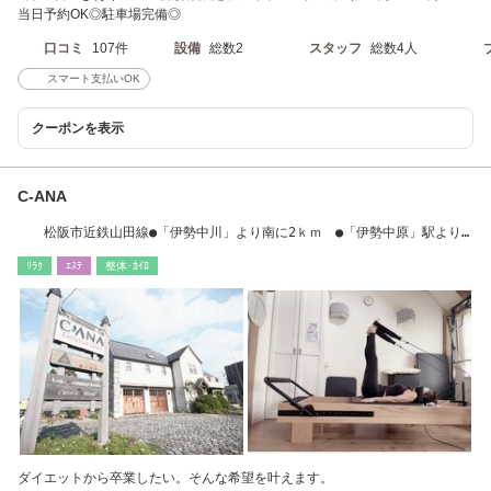
当日予約OK◎駐車場完備◎
口コミ
107件
設備
総数2
スタッフ
総数4人
スマート支払いOK
クーポンを表示
C-ANA
松阪市近鉄山田線●「伊勢中川」より南に2ｋｍ ●「伊勢中原」駅より
西へ1.3km
ﾘﾗｸ
ｴｽﾃ
整体･ｶｲﾛ
ダイエットから卒業したい。そんな希望を叶えます。