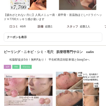
【疲れがとれない方に】人気メニュー肩・肩甲骨・首温熱ほぐし×ドライヘッ
ド￥7700スッキリ感が違います
口コミ
46件
設備
総数1
スタッフ
総数1人
クーポンを表示
ピーリング・ニキビ・シミ・毛穴 肌管理専門サロン calin
松阪駅徒歩5分！無料Pあり！ 平生町商店街駐車場とGoogleへ
ｴｽﾃ
ﾘﾗｸ
ﾘﾌﾚｯｼｭ