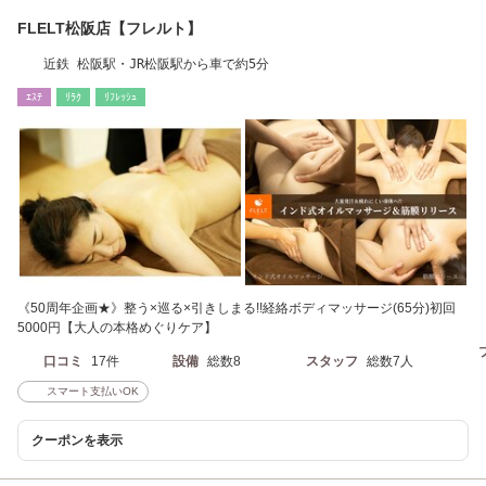
FLELT松阪店【フレルト】
近鉄 松阪駅・JR松阪駅から車で約5分
ｴｽﾃ
ﾘﾗｸ
ﾘﾌﾚｯｼｭ
《50周年企画★》整う×巡る×引きしまる!!経絡ボディマッサージ(65分)初回
5000円【大人の本格めぐりケア】
口コミ
17件
設備
総数8
スタッフ
総数7人
スマート支払いOK
クーポンを表示