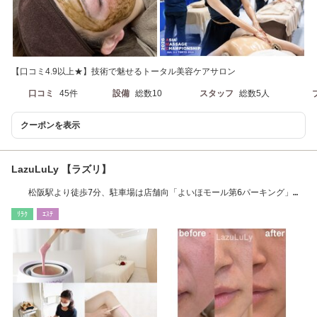
【口コミ4.9以上★】技術で魅せるトータル美容ケアサロン
口コミ
45件
設備
総数10
スタッフ
総数5人
クーポンを表示
LazuLuLy 【ラズリ】
松阪駅より徒歩7分、駐車場は店舗向「よいほモール第6パーキング」を
ご利用ください
ﾘﾗｸ
ｴｽﾃ