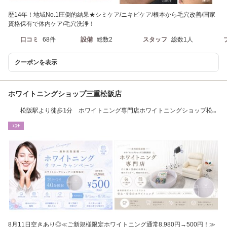
歴14年！地域No.1圧倒的結果★シミケア/ニキビケア/根本から毛穴改善/国家
資格保有で体内ケア/毛穴洗浄！
口コミ
68件
設備
総数2
スタッフ
総数1人
クーポンを表示
ホワイトニングショップ三重松阪店
松阪駅より徒歩1分 ホワイトニング専門店ホワイトニングショップ松阪
店
ｴｽﾃ
8月11日空きあり◎≪ご新規様限定ホワイトニング通常8,980円→500円！≫