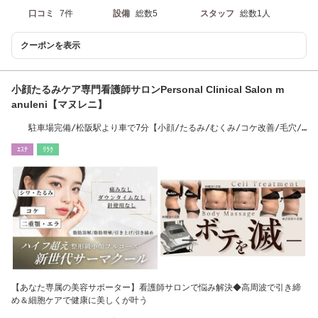
口コミ
7件
設備
総数5
スタッフ
総数1人
クーポンを表示
小顔たるみケア専門看護師サロンPersonal Clinical Salon m
anuleni【マヌレニ】
駐車場完備/松阪駅より車で7分【小顔/たるみ/むくみ/コケ改善/毛穴/
肌質改善/痩身】
ｴｽﾃ
ﾘﾗｸ
【あなた専属の美容サポーター】看護師サロンで悩み解決◆高周波で引き締
め＆細胞ケアで健康に美しくが叶う