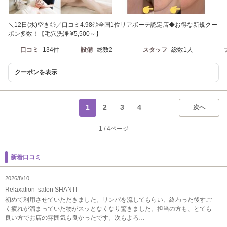
＼12日(水)空き◎／口コミ4.98◎全国1位リアボーテ認定店◆お得な新規クー
ポン多数！【毛穴洗浄 ¥5,500～】
口コミ
134件
設備
総数2
スタッフ
総数1人
クーポンを表示
1
2
3
4
次へ
1
/
4ページ
新着口コミ
2026/8/10
Relaxation salon SHANTI
初めて利用させていただきました。リンパを流してもらい、終わった後すご
く疲れが溜まっていた物がスッとなくなり驚きました。担当の方も、とても
良い方でお店の雰囲気も良かったです。次もよろ…