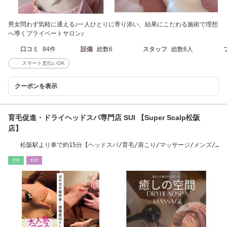
男女問わず気軽に通える♪一人ひとりに寄り添い、結果にこだわる施術で理想
へ導くプライベートサロン♪
口コミ
84件
設備
総数6
スタッフ
総数6人
スマート支払いOK
クーポンを表示
育毛促進・ドライヘッドスパ専門店 SUI 【Super Scalp松阪
店】
松阪駅より車で約15分【ヘッドスパ/育毛/肩こり/マッサージ/メンズ/
肩甲骨ほぐし】
ﾘﾗｸ
ｴｽﾃ