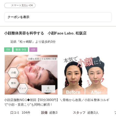
スマート支払いOK
クーポンを表示
小顔整体美容を科学する 小顔Face Labo. 松阪店
近鉄『松ヶ崎駅』より徒歩約3分
ﾘﾗｸ
整体･ｶｲﾛ
ｴｽﾃ
小顔店舗数NO.1◆初回【50分3800円】＼骨格から改善／小顔＆整体コルギ
で"小顔・首肩こり"も同時に解消！
口コミ
104件
設備
総数3
スタッフ
総数3人