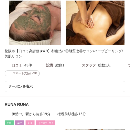
松阪市【口コミ高評価★4.9】都度払い◎肌質改善サロン/ハーブピーリング/
美肌サロン
口コミ
43件
設備
総数1
スタッフ
総数1人
スマート支払いOK
クーポンを表示
RUNA RUNA
伊勢中川駅から徒歩19分 権現前駅徒歩15分
ﾘﾗｸ
ｴｽﾃ
ﾈｲﾙ
まつげ･ﾒｲｸ