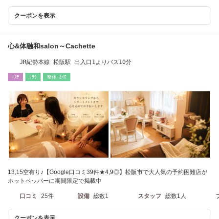
クーポンを表示
心&体融和salon～Cachette
JR紀勢本線 松阪駅 出入口1よりバス10分
ｴｽﾃ
ﾘﾗｸ
整体･ｶｲﾛ
13,15空有り♪【Google口コミ39件★4,9◎】松阪市で大人気の予約困難店が
ホットペッパーに期間限定で掲載中
口コミ
25件
設備
総数1
スタッフ
総数1人
クーポンを表示