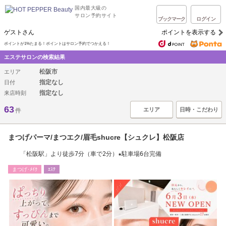
国内最大級の
サロン予約サイト
ブックマーク
ログイン
ゲストさん
ポイントを表示する
ポイントが1%たまる！ポイントはサロン予約でつかえる！
エステサロンの検索結果
松阪市
エリア
指定なし
日付
指定なし
来店時刻
63
エリア
日時・こだわり
件
まつげパーマ/まつエク/眉毛shucre【シュクレ】松阪店
「松阪駅」より徒歩7分（車で2分）★駐車場6台完備
まつげ･ﾒｲｸ
ｴｽﾃ