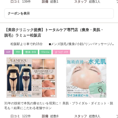
口コミ
139件
設備
総数1
スタッフ
総数1人
クーポンを表示
【美容クリニック提携】トータルケア専門店（痩身・美肌・
脱毛）ラミュー松阪店
松阪駅より車で約15分 ■メンズ脱毛/痩身/小顔/リンパマッサージ//
毛穴/脱毛
ｴｽﾃ
ﾘﾗｸ
整体･ｶｲﾛ
ﾘﾌﾚｯｼｭ
まつげ･ﾒｲｸ
31年の技術で本気の痩せたいを現実に！ 美肌・ブライダル・ダイエット・脱
毛も！結果にこだわる老舗サロン
口コミ
122件
設備
総数8
スタッフ
総数8人