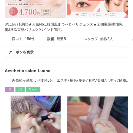
8/11(火)予約◎★人気No.1韓国風まつパ＆パリジェンヌ★全個室/駐車場完
備/LED/束感パリエク/バインド/眉毛
口コミ
156件
設備
総数5
スタッフ
総数3人
クーポンを表示
Aesthetic salon Luana
近鉄松ヶ崎駅より徒歩5分 エステ/脱毛/痩身/毛穴/美肌/ボディ/筋膜
リリース/よもぎ
ｴｽﾃ
ﾘﾗｸ
ﾘﾌﾚｯｼｭ