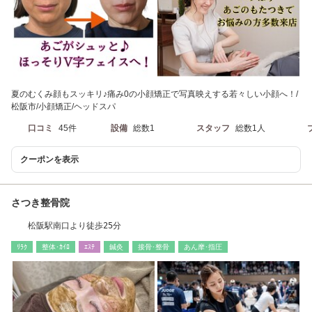
夏のむくみ顔もスッキリ♪痛み0の小顔矯正で写真映えする若々しい小顔へ！/
松阪市/小顔矯正/ヘッドスパ
口コミ
45件
設備
総数1
スタッフ
総数1人
クーポンを表示
さつき整骨院
松阪駅南口より徒歩25分
ﾘﾗｸ
整体･ｶｲﾛ
ｴｽﾃ
鍼灸
接骨･整骨
あん摩･指圧