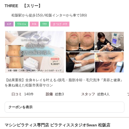
THREE 【スリー】
松阪駅から徒歩15分/松阪インターから車で10分
ｴｽﾃ
ﾘﾌﾚｯｼｭ
ﾈｲﾙ
ﾘﾗｸ
まつげ･ﾒｲｸ
【結果重視】全身キレイを叶える♪脱毛・脂肪冷却・毛穴洗浄『美容と健康』
を兼ね備えた松阪市美容サロン
口コミ
140件
設備
総数3
スタッフ
総数4人
クーポンを表示
マシンピラティス専門店 ピラティススタジオSwan 松阪店