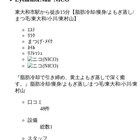
東大和市駅から徒歩15分【脂肪冷却/痩身/よもぎ蒸し/
まつ毛/東大和/小川/東村山】
ｴｽﾃ
ﾘﾗｸ
まつげ･ﾒｲｸ
ﾈｲﾙ
ﾘﾌﾚｯｼｭ
『脂肪冷却で引き締め、黄土よもぎ蒸しで深く癒
す。』脂肪冷却/痩身/よもぎ蒸し/まつ毛/東大和/小川/東
村山
口コミ
48件
設備
総数1
スタッフ