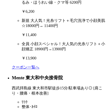
るみ・ほうれい線・クマ等 6200円
￥6,200
新規
大人気！光糸リフト＋毛穴洗浄で小顔美肌
☆18000円→ 11400円
￥11,400
全員
小顔スペシャル！大人気の光糸リフト＋小
顔矯正 18900円→13900円
￥13,900
クーポン一覧へ
Mente 東大和中央接骨院
西武拝島線 東大和市駅徒歩15分/駐車場あり◎ [肩こ
り・腰痛・根本改善]
ﾘﾗｸ
整体･ｶｲﾛ