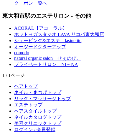
クーポン一覧へ
東大和市駅のエステサロン - その他
ACORAL【アコーラル】
ホットヨガスタジオ LAVA リコパ東大和店
シェービング&エステ lasinerite,
オーツードクターアップ
comodo
natural organic salon せぇのび。
プライベートサロン NI～NA
1 / 1ページ
ヘアトップ
ネイル・まつげトップ
リラク・マッサージトップ
エステトップ
ヘアスタイルトップ
ネイルカタログトップ
美容クリニックトップ
ログイン / 会員登録