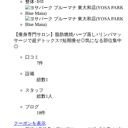
整体･ｶｲﾛ
【痩身専門サロン】脂肪燃焼ハーブ蒸し×リンパマッ
サージで超デトックス!!短期痩せ◎気になる部位集中
◎
口コミ
7件
設備
総数1
スタッフ
総数1人
ブログ
18件
クーポンを表示