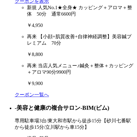
クーポンを表示
新規
人気No.1★全身★ カッピング＋アロマ＋整
体 50分 通常6600円
￥4,950
再来
【小顔+肌質改善+自律神経調整】美容鍼プ
レミアム 70分
￥8,800
再来
当店人気メニュー♪鍼灸＋整体＋カッピング
＋アロマ90分9900円
￥9,900
クーポン一覧へ
-美容と健康の複合サロン-BIM(ビム)
専用駐車場3台/東大和市駅から徒歩15分【砂川七番駅
から徒歩15分/立川駅から車15分】