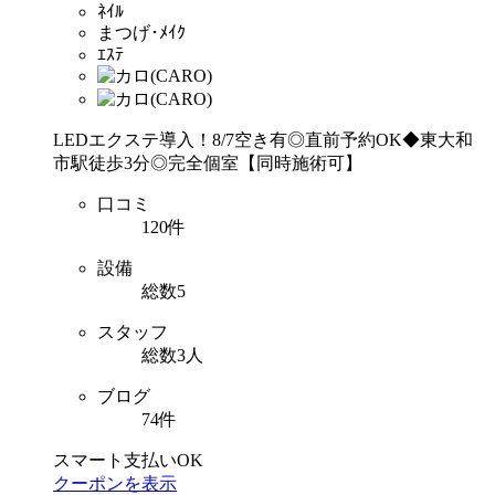
ﾈｲﾙ
まつげ･ﾒｲｸ
ｴｽﾃ
LEDエクステ導入！8/7空き有◎直前予約OK◆東大和
市駅徒歩3分◎完全個室【同時施術可】
口コミ
120件
設備
総数5
スタッフ
総数3人
ブログ
74件
スマート支払いOK
クーポンを表示