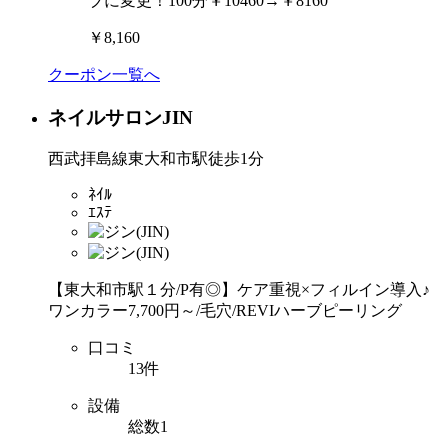
ブに変更！100分￥10460→￥8160
￥8,160
クーポン一覧へ
ネイルサロンJIN
西武拝島線東大和市駅徒歩1分
ﾈｲﾙ
ｴｽﾃ
【東大和市駅１分/P有◎】ケア重視×フィルイン導入♪
ワンカラー7,700円～/毛穴/REVIハーブピーリング
口コミ
13件
設備
総数1