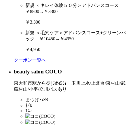
新規
＜キレイ体験５０分＞アドバンスコース
￥8800→￥3300
￥3,300
新規
＜毛穴ケア＞アドバンスコース+クリーンパ
ック ￥10450→￥4950
￥4,950
クーポン一覧へ
beauty salon COCO
東大和市駅から徒歩約5分 玉川上水/上北台/東村山/武
蔵村山/小平/立川バスあり
まつげ･ﾒｲｸ
ﾈｲﾙ
ｴｽﾃ