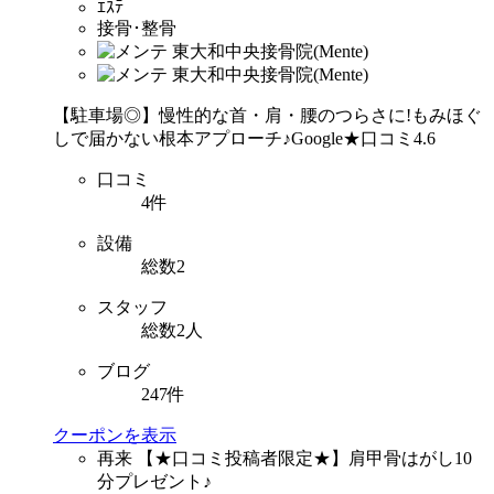
ｴｽﾃ
接骨･整骨
【駐車場◎】慢性的な首・肩・腰のつらさに!もみほぐ
しで届かない根本アプローチ♪Google★口コミ4.6
口コミ
4件
設備
総数2
スタッフ
総数2人
ブログ
247件
クーポンを表示
再来
【★口コミ投稿者限定★】肩甲骨はがし10
分プレゼント♪