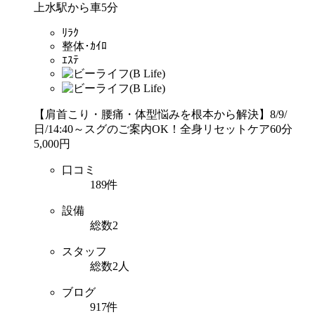
上水駅から車5分
ﾘﾗｸ
整体･ｶｲﾛ
ｴｽﾃ
【肩首こり・腰痛・体型悩みを根本から解決】8/9/
日/14:40～スグのご案内OK！全身リセットケア60分
5,000円
口コミ
189件
設備
総数2
スタッフ
総数2人
ブログ
917件