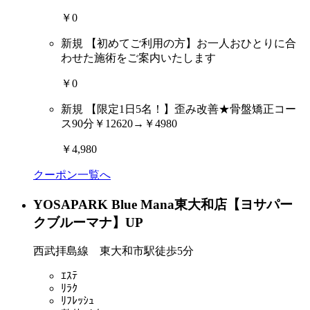
￥0
新規
【初めてご利用の方】お一人おひとりに合
わせた施術をご案内いたします
￥0
新規
【限定1日5名！】歪み改善★骨盤矯正コー
ス90分￥12620→￥4980
￥4,980
クーポン一覧へ
YOSAPARK Blue Mana東大和店【ヨサパー
クブルーマナ】
UP
西武拝島線 東大和市駅徒歩5分
ｴｽﾃ
ﾘﾗｸ
ﾘﾌﾚｯｼｭ