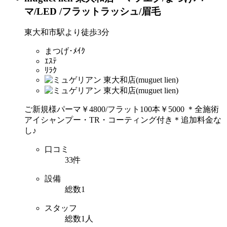
マ/LED /フラットラッシュ/眉毛
東大和市駅より徒歩3分
まつげ･ﾒｲｸ
ｴｽﾃ
ﾘﾗｸ
ご新規様パーマ￥4800/フラット100本￥5000 ＊全施術
アイシャンプー・TR・コーティング付き＊追加料金な
し♪
口コミ
33件
設備
総数1
スタッフ
総数1人