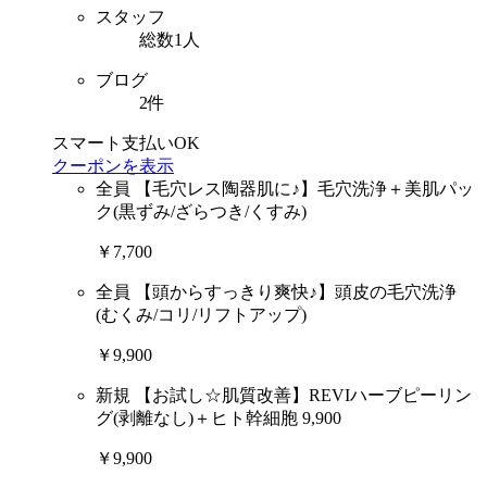
スタッフ
総数1人
ブログ
2件
スマート支払いOK
クーポンを表示
全員
【毛穴レス陶器肌に♪】毛穴洗浄＋美肌パッ
ク(黒ずみ/ざらつき/くすみ)
￥7,700
全員
【頭からすっきり爽快♪】頭皮の毛穴洗浄
(むくみ/コリ/リフトアップ)
￥9,900
新規
【お試し☆肌質改善】REVIハーブピーリン
グ(剥離なし)＋ヒト幹細胞 9,900
￥9,900