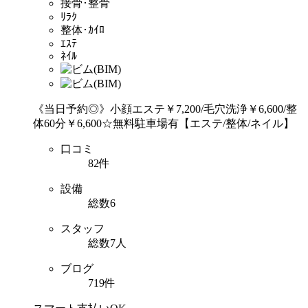
接骨･整骨
ﾘﾗｸ
整体･ｶｲﾛ
ｴｽﾃ
ﾈｲﾙ
《当日予約◎》小顔エステ￥7,200/毛穴洗浄￥6,600/整
体60分￥6,600☆無料駐車場有【エステ/整体/ネイル】
口コミ
82件
設備
総数6
スタッフ
総数7人
ブログ
719件