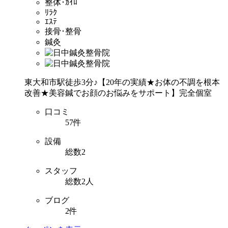
整体･ｶｲﾛ
ﾘﾗｸ
ｴｽﾃ
接骨･整骨
鍼灸
東大和市駅徒歩3分♪【20年の実績★お体の不調を根本
改善★美容鍼でお顔のお悩みをサポート】完全個室
口コミ
57件
設備
総数2
スタッフ
総数2人
ブログ
2件