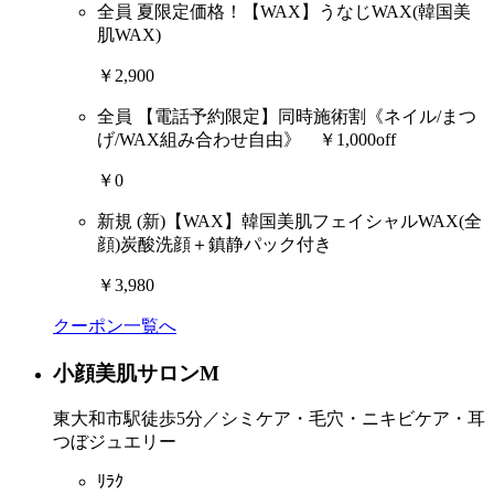
全員
夏限定価格！【WAX】うなじWAX(韓国美
肌WAX)
￥2,900
全員
【電話予約限定】同時施術割《ネイル/まつ
げ/WAX組み合わせ自由》 ￥1,000off
￥0
新規
(新)【WAX】韓国美肌フェイシャルWAX(全
顔)炭酸洗顔＋鎮静パック付き
￥3,980
クーポン一覧へ
小顔美肌サロンM
東大和市駅徒歩5分／シミケア・毛穴・ニキビケア・耳
つぼジュエリー
ﾘﾗｸ