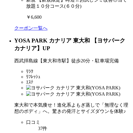
放題１０分コース(６０分)
￥6,600
クーポン一覧へ
YOSA PARK カナリア 東大和 【ヨサパーク
カナリア】
UP
西武拝島線【東大和市駅】徒歩20分・駐車場完備
ﾘﾗｸ
ﾘﾌﾚｯｼｭ
ｴｽﾃ
東大和で本気痩せ！進化系よもぎ蒸しで「無理なく理
想のボディ」へ。驚きの発汗とサイズダウンを体験♪
口コミ
37件