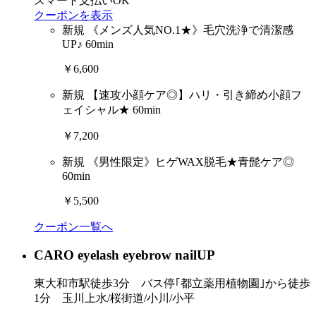
スマート支払いOK
クーポンを表示
新規
《メンズ人気NO.1★》毛穴洗浄で清潔感
UP♪ 60min
￥6,600
新規
【速攻小顔ケア◎】ハリ・引き締め小顔フ
ェイシャル★ 60min
￥7,200
新規
《男性限定》ヒゲWAX脱毛★青髭ケア◎
60min
￥5,500
クーポン一覧へ
CARO eyelash eyebrow nail
UP
東大和市駅徒歩3分 バス停｢都立薬用植物園｣から徒歩
1分 玉川上水/桜街道/小川/小平