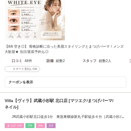
【8/6 空き◎】 骨格診断に沿った美眉スタイリングとまつげパーマ！メンズ
大歓迎★ 当日/直前予約も◎
口コミ
48件
設備
総数2
スタッフ
総数2人
スマート支払いOK
クーポンを表示
Villa【ヴィラ】武蔵小杉駅 北口店 [マツエク/まつげパーマ/
ネイル]
JR武蔵小杉駅北口徒歩1分 東急東横線新丸子駅徒歩６分［武蔵小杉/新
丸子］
まつげ･ﾒｲｸ
ﾘﾗｸ
ﾈｲﾙ
ｴｽﾃ