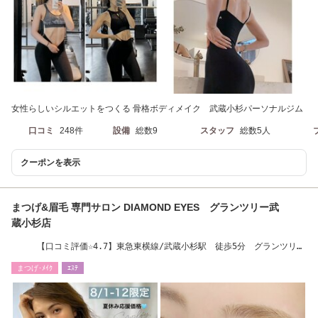
女性らしいシルエットをつくる 骨格ボディメイク 武蔵小杉パーソナルジム
口コミ
248件
設備
総数9
スタッフ
総数5人
クーポンを表示
まつげ&眉毛 専門サロン DIAMOND EYES グランツリー武
蔵小杉店
【口コミ評価☆4.7】東急東横線/武蔵小杉駅 徒歩5分 グランツリー
武蔵小杉 2階
まつげ･ﾒｲｸ
ｴｽﾃ