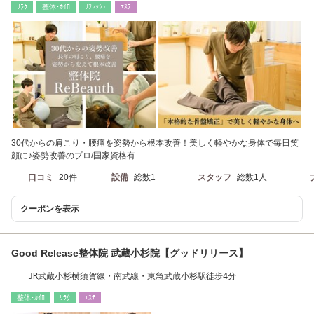
ﾘﾗｸ
整体･ｶｲﾛ
ﾘﾌﾚｯｼｭ
ｴｽﾃ
30代からの肩こり・腰痛を姿勢から根本改善！美しく軽やかな身体で毎日笑
顔に♪姿勢改善のプロ/国家資格有
口コミ
20件
設備
総数1
スタッフ
総数1人
クーポンを表示
Good Release整体院 武蔵小杉院【グッドリリース】
JR武蔵小杉横須賀線・南武線・東急武蔵小杉駅徒歩4分
整体･ｶｲﾛ
ﾘﾗｸ
ｴｽﾃ