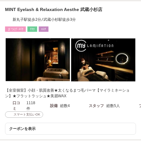
MINT Eyelash & Relaxation Aesthe 武蔵小杉店
新丸子駅徒歩2分/武蔵小杉駅徒歩3分
まつげ･ﾒｲｸ
ﾘﾗｸ
ｴｽﾃ
【全室個室】小顔・肌質改善★太くなるまつ毛パーマ【マイラミネーショ
ン】★フラットラッシュ★美眉WAX
口コ
1118
設備
総数4
スタッフ
総数5人
ミ
件
スマート支払いOK
クーポンを表示