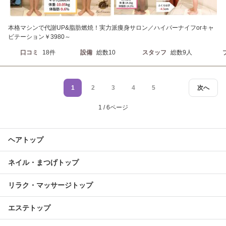
本格マシンで代謝UP&脂肪燃焼！実力派痩身サロン／ハイパーナイフorキャ
ビテーション￥3980～
口コミ
18件
設備
総数10
スタッフ
総数9人
1
2
3
4
5
次へ
1 / 6ページ
ヘアトップ
ネイル・まつげトップ
リラク・マッサージトップ
エステトップ