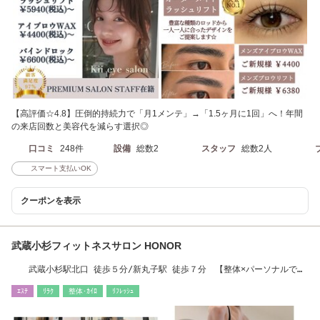
【高評価☆4.8】圧倒的持続力で「月1メンテ」→「1.5ヶ月に1回」へ！年間
の来店回数と美容代を減らす選択◎
口コミ
248件
設備
総数2
スタッフ
総数2人
スマート支払いOK
クーポンを表示
武蔵小杉フィットネスサロン HONOR
武蔵小杉駅北口 徒歩５分/新丸子駅 徒歩７分 【整体×パーソナルで確
実な変化を】
ｴｽﾃ
ﾘﾗｸ
整体･ｶｲﾛ
ﾘﾌﾚｯｼｭ