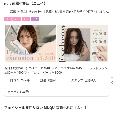
nuit 武蔵小杉店【ニュイ】
武蔵小杉駅より徒歩3分 [武蔵小杉/田園調布/新丸子/半個室/まつげパ
ーマ/アイブロウ]
まつげ･ﾒｲｸ
ﾈｲﾙ
ｴｽﾃ
当日予約歓迎◎まつげパーマ￥4000/アイブロウWax￥4500/フラットラッシ
ュ80本￥4500/アイブロウ＋パーマ￥8500
口コミ
272件
設備
総数4
スタッフ
総数4人
クーポンを表示
フェイシャル専門サロン MUQU 武蔵小杉店【ムク】