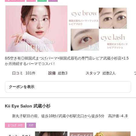
8/5空き有◎韓国式まつげパーマ×韓国式眉毛の専門店レピア武蔵小杉店×1.5
か月持続するパーマでコスパ！
口コミ
101件
設備
総数3
スタッフ
総数2人
クーポンを表示
Kii Eye Salon 武蔵小杉
新丸子駅目の前、徒歩10秒/武蔵小杉駅北口から徒歩5分 高評価☆4.8
まつげ･ﾒｲｸ
ｴｽﾃ