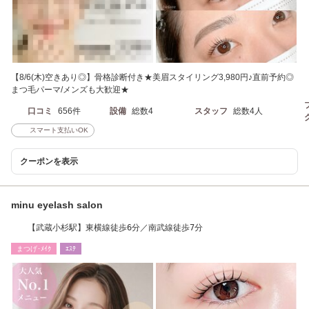
【8/6(木)空きあり◎】骨格診断付き★美眉スタイリング3,980円♪直前予約◎
まつ毛パーマ/メンズも大歓迎★
口コミ
656件
設備
総数4
スタッフ
総数4人
スマート支払いOK
クーポンを表示
minu eyelash salon
【武蔵小杉駅】東横線徒歩6分／南武線徒歩7分
まつげ･ﾒｲｸ
ｴｽﾃ