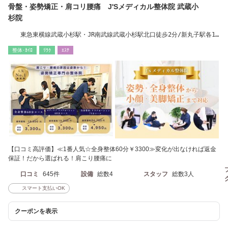
骨盤・姿勢矯正・肩コリ腰痛 J'Sメディカル整体院 武蔵小
杉院
東急東横線武蔵小杉駅・JR南武線武蔵小杉駅北口徒歩2分/新丸子駅各10
分圏内
整体･ｶｲﾛ
ﾘﾗｸ
ｴｽﾃ
【口コミ高評価】≪1番人気☆全身整体60分￥3300≫変化が出なければ返金
保証！だから選ばれる！肩こり腰痛に
口コミ
645件
設備
総数4
スタッフ
総数3人
スマート支払いOK
クーポンを表示