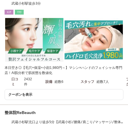
武蔵小杉駅徒歩3分
ｴｽﾃ
ﾘﾗｸ
本日空き◎【毛穴+保湿+小顔1,980円～】マシン×ハンドのフェイシャル専門
店！AI肌分析で肌状態を数値化
口コ
2432
設備
総数6
スタッフ
総数7人
ミ
件
クーポンを表示
整体院ReBeauth
武蔵小杉駅北口より徒歩5分【武蔵小杉/腰痛/肩こり/マッサージ/整体/
骨盤矯正】