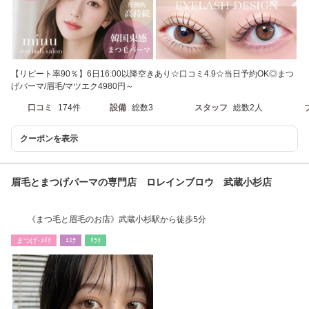
【リピート率90％】6日16:00以降空きあり☆口コミ4.9☆当日予約OK◎まつ
げパーマ/眉毛/マツエク4980円～
口コミ
174件
設備
総数3
スタッフ
総数2人
クーポンを表示
眉毛とまつげパーマの専門店 ロレインブロウ 武蔵小杉店
《まつ毛と眉毛のお店》武蔵小杉駅から徒歩5分
まつげ･ﾒｲｸ
ｴｽﾃ
ﾘﾗｸ