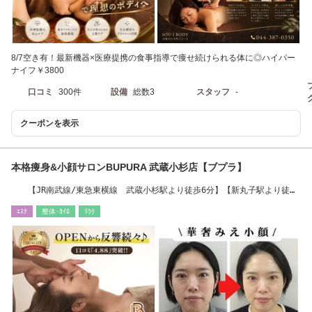
8/7空き有！最新機器×医療提携の食事指導で痩せ続けられる体に◎ハイパー
ナイフ￥3800
口コミ
300件
設備
総数3
スタッフ
-
クーポンを表示
本格痩身&小顔サロンBUPURA 武蔵小杉店【ブプラ】
【JR南武線/東急東横線 武蔵小杉駅より徒歩6分】【新丸子駅より徒歩
13分】
ｴｽﾃ
整体･ｶｲﾛ
ﾘﾗｸ