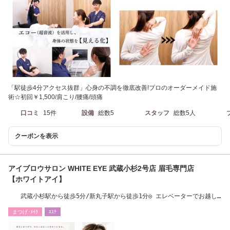
「駅徒歩4分アクセス抜群」心身の不調を徹底改善!プロのオーダーメイド施
術☆初回￥1,500/肩こり/腰痛/頭痛
口コミ
15件
設備
総数5
スタッフ
総数5人
クーポンを表示
アイブロウサロン WHITE EYE 武蔵小杉2号店 眉毛専門店
【ホワイトアイ】
武蔵小杉駅から徒歩5分/新丸子駅から徒歩1分◎ エレベーターでお越し
ください◎
まつげ･ﾒｲｸ
ｴｽﾃ