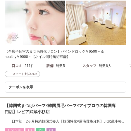
【全席半個室のまつ毛特化サロン】バインドロック￥6500～＆
healthy￥9000～【ネイル同時施術可能】
口コミ
211件
設備
総数5
スタッフ
総数6人
スマート支払いOK
クーポンを表示
【韓国式まつげパーマ×韓国眉毛パーマ×アイブロウの韓国専
門店】レピア武蔵小杉店
日本初！2ヶ月持続韓国式導入【韓国特化×眉毛骨格分析】JR武蔵小杉駅
5分/新丸子駅4分
まつげ･ﾒｲｸ
ﾈｲﾙ
ﾘﾗｸ
ｴｽﾃ