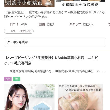
【頭×顔W矯正】一度で違いを実感する小顔ケア＋徹底毛穴洗浄 ￥5,980☆小
顔/ハーブピーリング/毛穴/たるみ
口コミ
70件
設備
総数1
スタッフ
総数2人
スマート支払いOK
クーポンを表示
【ハーブピーリング / 毛穴洗浄】NAskin武蔵小杉店 ニキビ
ケア・毛穴専門店
東急東横線/武蔵小杉駅徒歩5分 JR南武線/武蔵小杉駅徒歩6分 ハーブ
ピーリング
ｴｽﾃ
ﾘﾗｸ