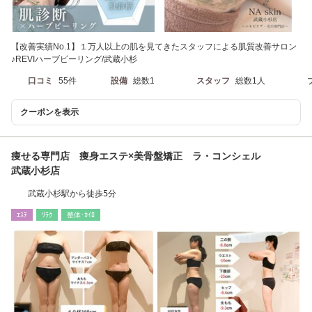
【改善実績No.1】１万人以上の肌を見てきたスタッフによる肌質改善サロン
♪REVIハーブピーリング/武蔵小杉
口コミ
55件
設備
総数1
スタッフ
総数1人
クーポンを表示
痩せる専門店 痩身エステ×美骨盤矯正 ラ・コンシェル
武蔵小杉店
武蔵小杉駅から徒歩5分
ｴｽﾃ
ﾘﾗｸ
整体･ｶｲﾛ