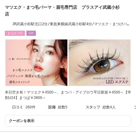
マツエク・まつ毛パーマ・眉毛専門店 プラスアイ武蔵小杉
店
JR武蔵小杉駅北口2分/東急東横線武蔵小杉駅4分/マツエク・まつげパー
マ・アイブロウ
まつげ･ﾒｲｸ
ｴｽﾃ
本日空き有！マツエク￥4500～、まつパ・アイブロウ平日新規￥4500～【学
割U24】まつぱ￥3900～
口コミ
260件
設備
総数5
スタッフ
総数4人
クーポンを表示