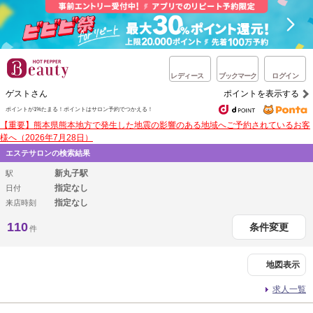
レディース
ブックマーク
ログイン
ゲストさん
ポイントを表示する
ポイントが1%たまる！
ポイントはサロン予約でつかえる！
【重要】熊本県熊本地方で発生した地震の影響のある地域へご予約されているお客
様へ（2026年7月28日）
エステサロンの検索結果
新丸子駅
駅
指定なし
日付
指定なし
来店時刻
110
条件変更
件
地図表示
求人一覧