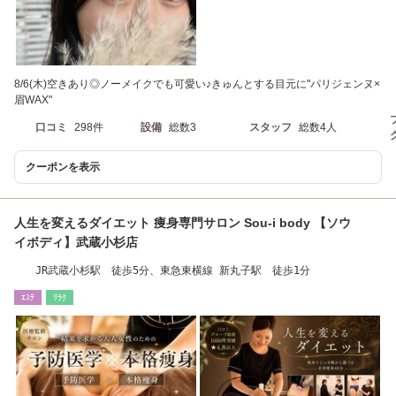
8/6(木)空きあり◎ノーメイクでも可愛い♪きゅんとする目元に"パリジェンヌ×
眉WAX"
口コミ
298件
設備
総数3
スタッフ
総数4人
クーポンを表示
人生を変えるダイエット 痩身専門サロン Sou-i body 【ソウ
イボディ】武蔵小杉店
JR武蔵小杉駅 徒歩5分、東急東横線 新丸子駅 徒歩1分
ｴｽﾃ
ﾘﾗｸ