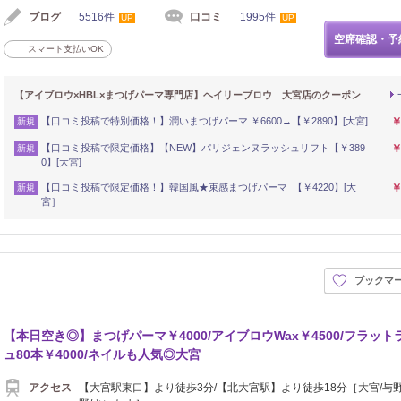
ブログ
5516件
口コミ
1995件
UP
UP
空席確認・予
スマート支払いOK
【アイブロウ×HBL×まつげパーマ専門店】ヘイリーブロウ 大宮店のクーポン
【口コミ投稿で特別価格！】潤いまつげパーマ ￥6600→【￥2890】[大宮]
￥
新規
【口コミ投稿で限定価格】【NEW】パリジェンヌラッシュリフト【￥389
￥
新規
0】[大宮]
【口コミ投稿で限定価格！】韓国風★束感まつげパーマ 【￥4220】[大
￥
新規
宮］
ブックマ
【本日空き◎】まつげパーマ￥4000/アイブロウWax￥4500/フラット
ュ80本￥4000/ネイルも人気◎大宮
アクセス
【大宮駅東口】より徒歩3分/【北大宮駅】より徒歩18分［大宮/与野