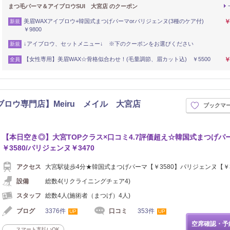
まつ毛パーマ＆アイブロウSUI 大宮店 のクーポン
美眉WAXアイブロウ+韓国式まつげパーマorパリジェンヌ(3種のケア付)
￥
新規
￥9800
↓アイブロウ、セットメニュー↓ ※下のクーポンをお選びください
新規
【女性専用】美眉WAX☆骨格似合わせ！(毛量調節、眉カット込) ￥5500
￥
全員
ロウ専門店】Meiru メイル 大宮店
ブックマ
【本日空き◎】大宮TOPクラス×口コミ4.7評価超え☆韓国式まつげパ
￥3580/パリジェンヌ￥3470
アクセス
大宮駅徒歩4分★韓国式まつげパーマ【￥3580】パリジェンヌ【￥3
設備
総数4(リクライニングチェア4)
スタッフ
総数4人(施術者（まつげ）4人)
ブログ
3376件
口コミ
353件
UP
UP
空席確認・予
スマート支払いOK