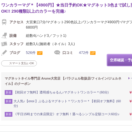
ワンカラーマグ＊【4900円】★当日予約OK★マグネット3色まで試し
OK!! 290種類以上のカラーを完備♪
アクセス
大宮東口7分/マグネット290色以上♪ワンカラーマグ4900円~/マグ
6800円
設備
総数4(ハンド3／フット1)
スタッフ
総数3人(施術者（ネイル）3人)
ブログ
526件
口コミ
472件
UP
UP
空席確認・予
スマート支払いOK
マグネットネイル専門店 Arune大宮店 【パラジェル取扱店/フィルイン/ジェルネ
イル】のクーポン
【初回オフ無料】透明感ちゅるん♪マグネットワンカラー＊(60分)
￥
新規
大人気♪【enoi 】ぷるぷるマグネット＊ワンカラー＊【初回オフ無料】(60
￥
新規
分)
《平日15時までの来店限定》オフ無料！選べるシンプル定額コース60分♪
￥
新規