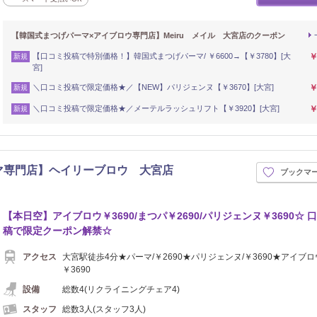
【韓国式まつげパーマ×アイブロウ専門店】Meiru メイル 大宮店のクーポン
【口コミ投稿で特別価格！】韓国式まつげパーマ/ ￥6600→【￥3780】[大
￥
新規
宮]
＼口コミ投稿で限定価格★／【NEW】パリジェンヌ【￥3670】[大宮]
￥
新規
＼口コミ投稿で限定価格★／メーテルラッシュリフト【￥3920】[大宮]
￥
新規
ーマ専門店】ヘイリーブロウ 大宮店
ブックマ
【本日空】アイブロウ￥3690/まつパ￥2690/パリジェンヌ￥3690☆ 
稿で限定クーポン解禁☆
アクセス
大宮駅徒歩4分★パーマ/￥2690★パリジェンヌ/￥3690★アイブロ
￥3690
設備
総数4(リクライニングチェア4)
スタッフ
総数3人(スタッフ3人)