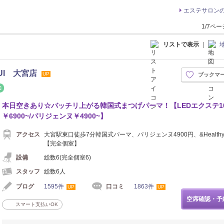
エステサロン
1/7ペ
リストで表示
｜
UI 大宮店
UP
ブックマ
整体・カイロ
本日空きあり☆バッチリ上がる韓国式まつげパーマ！【LEDエクステ1
￥6900~/パリジェンヌ￥4900~】
アクセス
大宮駅東口徒歩7分韓国式パーマ、パリジェンヌ4900円、&Healthy
【完全個室】
設備
総数6(完全個室6)
スタッフ
総数6人
ブログ
1595件
口コミ
1863件
UP
UP
空席確認・予
スマート支払いOK