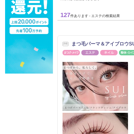
127
件あります - エステの検索結果
まつ毛パーマ＆アイブロウS
まつげ・メイク
エステ
ネイル