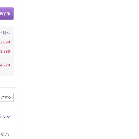
約する
一覧へ
2,890
3,890
4,220
ークする
ラッシ
/北与