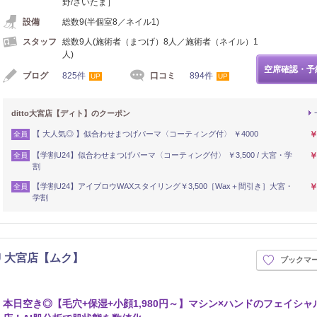
野/さいたま］
設備
総数9(半個室8／ネイル1)
スタッフ
総数9人(施術者（まつげ）8人／施術者（ネイル）1
人)
空席確認・予
ブログ
825件
口コミ
894件
UP
UP
ditto大宮店【ディト】のクーポン
【 大人気◎ 】似合わせまつげパーマ〈コーティング付〉 ￥4000
￥
全員
【学割U24】似合わせまつげパーマ〈コーティング付〉 ￥3,500 / 大宮・学
￥
全員
割
【学割U24】アイブロウWAXスタイリング￥3,500［Wax＋間引き］大宮・
￥
全員
学割
 大宮店【ムク】
ブックマ
本日空き◎【毛穴+保湿+小顔1,980円～】マシン×ハンドのフェイシャ