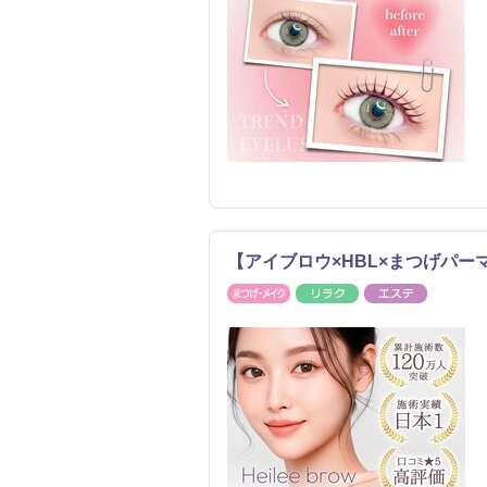
【アイブロウ×HBL×まつげパ
まつげ・メイク
リラク
エステ