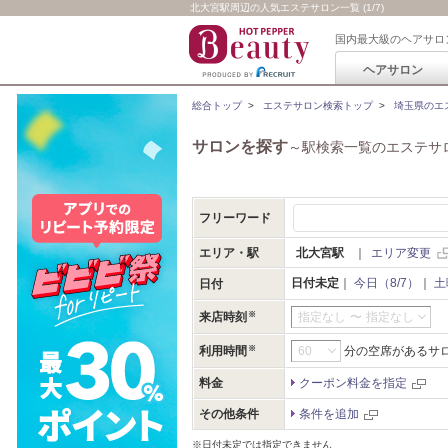
北大宮駅周辺の人気エステサロン一覧 (1/7)
国内最大級のヘアサロ
ヘアサロン
総合トップ
>
エステサロン検索トップ
>
埼玉県のエ
サロンを探す
～駅検索一覧のエステサ
フリーワード
エリア・駅
北大宮駅
｜
エリア変更
日付未定
｜
今日（8/7）
｜
土
日付
来店時刻
指定なし
〜
指定なし
利用時間
分の空席があるサ
料金
クーポン料金を指定
その他条件
条件を追加
※日付未定では指定できません