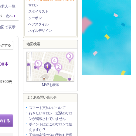
サロン
の求人一覧
スタイリスト
ージ
次へ
クーポン
ヘアスタイル
地図で表示
ネイルデザイン
地図検索
ークする
00本
9700円
MAPを表示
よくある問い合わせ
スマート支払いについて
行きたいサロン・近隣のサロ
ンが掲載されていません
約する
ポイントはどこのサロンで使
えますか？
子供や友達の分の予約も代理