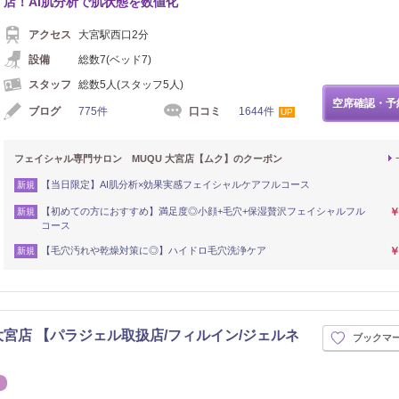
店！AI肌分析で肌状態を数値化
アクセス
大宮駅西口2分
設備
総数7(ベッド7)
スタッフ
総数5人(スタッフ5人)
空席確認・予
ブログ
775件
口コミ
1644件
UP
フェイシャル専門サロン MUQU 大宮店【ムク】のクーポン
【当日限定】AI肌分析×効果実感フェイシャルケアフルコース
新規
【初めての方におすすめ】満足度◎小顔+毛穴+保湿贅沢フェイシャルフル
￥
新規
コース
【毛穴汚れや乾燥対策に◎】ハイドロ毛穴洗浄ケア
￥
新規
大宮店 【パラジェル取扱店/フィルイン/ジェルネ
ブックマ
エステ