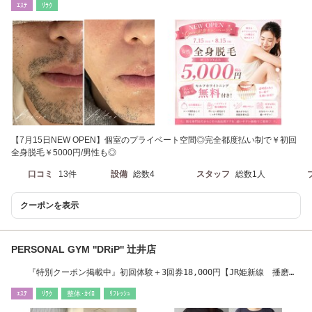
ｴｽﾃ
ﾘﾗｸ
【7月15日NEW OPEN】個室のプライベート空間◎完全都度払い制で￥初回
全身脱毛￥5000円/男性も◎
口コミ
13件
設備
総数4
スタッフ
総数1人
クーポンを表示
PERSONAL GYM ''DRiP'' 辻井店
『特別クーポン掲載中』初回体験＋3回券18,000円【JR姫新線 播磨高
岡駅徒歩30分】
ｴｽﾃ
ﾘﾗｸ
整体･ｶｲﾛ
ﾘﾌﾚｯｼｭ