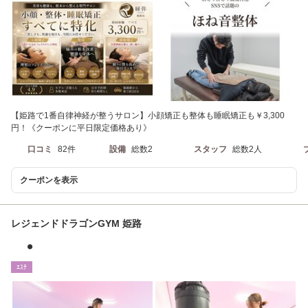
【姫路で1番自律神経が整うサロン】小顔矯正も整体も睡眠矯正も￥3,300
円！《クーポンに平日限定価格あり》
口コミ
82件
設備
総数2
スタッフ
総数2人
クーポンを表示
レジェンドドラゴンGYM 姫路
●
ｴｽﾃ