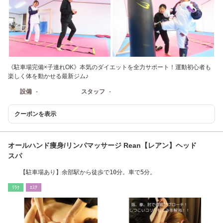
《駐車場完備×子連れOK》本気のダイエットを全力サポート！運動初心者も
楽しく体を動かせる最新ジム♪
設備
-
スタッフ
-
クーポンを表示
オールハンド痩身/リンパマッサージ Rean【レアン】ヘッド
スパ
【駐車場あり】余部駅から徒歩で10分。車で5分。
ﾘﾗｸ
ｴｽﾃ