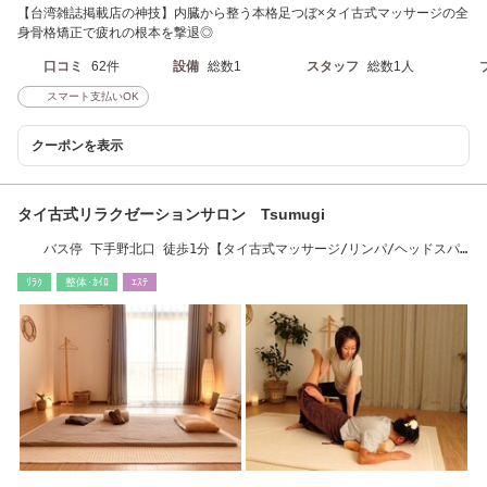
【台湾雑誌掲載店の神技】内臓から整う本格足つぼ×タイ古式マッサージの全
身骨格矯正で疲れの根本を撃退◎
口コミ
62件
設備
総数1
スタッフ
総数1人
スマート支払いOK
クーポンを表示
タイ古式リラクゼーションサロン Tsumugi
バス停 下手野北口 徒歩1分【タイ古式マッサージ/リンパ/ヘッドスパ/
足つぼ/肩こり】
ﾘﾗｸ
整体･ｶｲﾛ
ｴｽﾃ