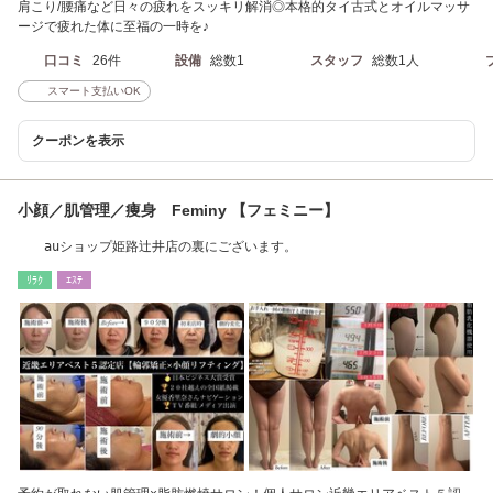
肩こり/腰痛など日々の疲れをスッキリ解消◎本格的タイ古式とオイルマッサ
ージで疲れた体に至福の一時を♪
口コミ
26件
設備
総数1
スタッフ
総数1人
スマート支払いOK
クーポンを表示
小顔／肌管理／痩身 Feminy 【フェミニー】
auショップ姫路辻井店の裏にございます。
ﾘﾗｸ
ｴｽﾃ