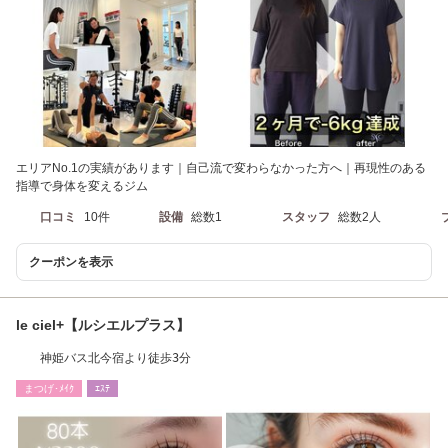
エリアNo.1の実績があります｜自己流で変わらなかった方へ｜再現性のある
指導で身体を変えるジム
口コミ
10件
設備
総数1
スタッフ
総数2人
クーポンを表示
le ciel+【ルシエルプラス】
神姫バス北今宿より徒歩3分
まつげ･ﾒｲｸ
ｴｽﾃ