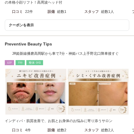
の本格小顔リフト！高周波ヘッド付
口コミ
22件
設備
総数1
スタッフ
総数1人
クーポンを表示
Preventive Beauty Tips
JR姫新線播磨高岡駅から車で7分・神姫バス上手野北口降車後すぐ
ｴｽﾃ
ﾘﾗｸ
整体･ｶｲﾛ
インディバ・肌質改善で、お肌とお身体のお悩みに寄り添うサロン
口コミ
4件
設備
総数2
スタッフ
総数2人