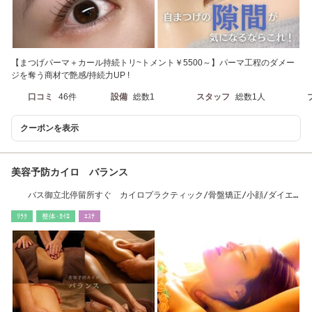
【まつげパーマ＋カール持続トリ~トメント￥5500～】パーマ工程のダメー
ジを奪う商材で艶感/持続力UP !
口コミ
46件
設備
総数1
スタッフ
総数1人
クーポンを表示
美容予防カイロ バランス
バス御立北停留所すぐ カイロプラクティック/骨盤矯正/小顔/ダイエ
ット/肩こり/腰痛
ﾘﾗｸ
整体･ｶｲﾛ
ｴｽﾃ