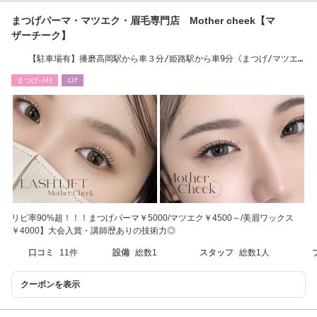
まつげパーマ・マツエク・眉毛専門店 Mother cheek【マ
ザーチーク】
【駐車場有】播磨高岡駅から車３分/姫路駅から車9分《まつげ/マツエ
ク/眉毛》
まつげ･ﾒｲｸ
ｴｽﾃ
リピ率90%超！！！まつげパーマ￥5000/マツエク￥4500～/美眉ワックス
￥4000】大会入賞・講師歴ありの技術力◎
口コミ
11件
設備
総数1
スタッフ
総数1人
クーポンを表示