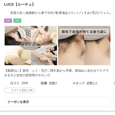
LUCE【ルーチェ】
安室小近く姫路駅から車で15分/駐車場あり[シミ/くすみ/毛穴/フェイ
シャル/脱毛/VIO】
ｴｽﾃ
ﾘﾗｸ
【都度払い】脱毛・シミ・毛穴◇隠す肌から卒業。肌悩みに合わせてケアで
きる大人女性の肌管理のサロン◎
口コミ
20件
設備
総数2
スタッフ
総数1人
スマート支払いOK
クーポンを表示