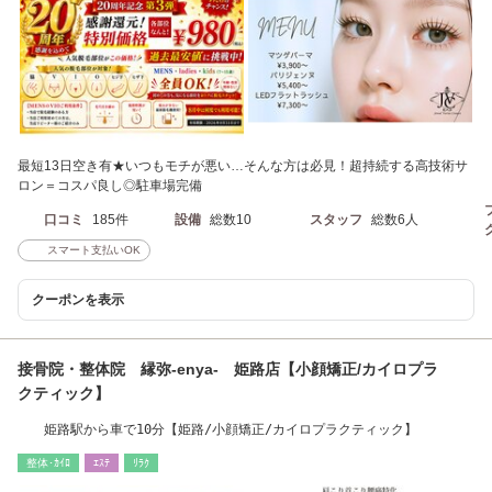
最短13日空き有★いつもモチが悪い…そんな方は必見！超持続する高技術サ
ロン＝コスパ良し◎駐車場完備
口コミ
185件
設備
総数10
スタッフ
総数6人
スマート支払いOK
クーポンを表示
接骨院・整体院 縁弥-enya- 姫路店【小顔矯正/カイロプラ
クティック】
姫路駅から車で10分【姫路/小顔矯正/カイロプラクティック】
整体･ｶｲﾛ
ｴｽﾃ
ﾘﾗｸ