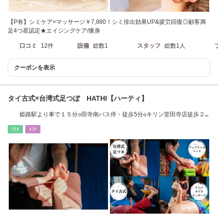
【P有】シミケア×マッサージ￥7,980！シミ排出効果UP&疲労回復◎顧客満
足4つ星認定★エイジングケア/痩身
口コミ
12件
設備
総数1
スタッフ
総数1人
クーポンを表示
タイ古式×台湾式足つぼ HATHI【ハーティ】
姫路駅より車で１５分◇田寺南バス停・徒歩5分◇キリン堂田寺店徒歩２
０秒
ﾘﾗｸ
ｴｽﾃ