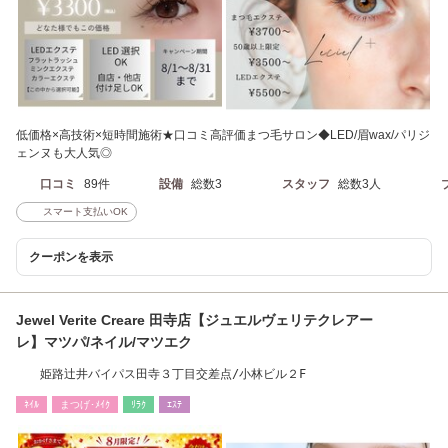
低価格×高技術×短時間施術★口コミ高評価まつ毛サロン◆LED/眉wax/パリジ
ェンヌも大人気◎
口コミ
89件
設備
総数3
スタッフ
総数3人
スマート支払いOK
クーポンを表示
Jewel Verite Creare 田寺店【ジュエルヴェリテクレアー
レ】マツパ/ネイル/マツエク
姫路辻井バイパス田寺３丁目交差点/小林ビル２F
ﾈｲﾙ
まつげ･ﾒｲｸ
ﾘﾗｸ
ｴｽﾃ