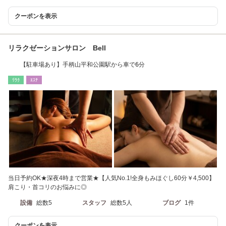
クーポンを表示
リラクゼーションサロン Bell
【駐車場あり】手柄山平和公園駅から車で6分
ﾘﾗｸ
ｴｽﾃ
当日予約OK★深夜4時まで営業★【人気No.1!全身もみほぐし60分￥4,500】
肩こり・首コリのお悩みに◎
設備
総数5
スタッフ
総数5人
ブログ
1件
クーポンを表示