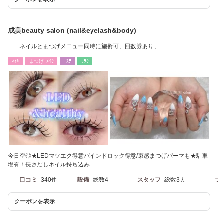
成美beauty salon (nail&eyelash&body)
ネイルとまつげメニュー同時に施術可、回数券あり、
ﾈｲﾙ
まつげ･ﾒｲｸ
ｴｽﾃ
ﾘﾗｸ
今日空◎★LEDマツエク得意バインドロック得意/束感まつげパーマも★駐車
場有！長さだしネイル持ち込み
口コミ
340件
設備
総数4
スタッフ
総数3人
クーポンを表示