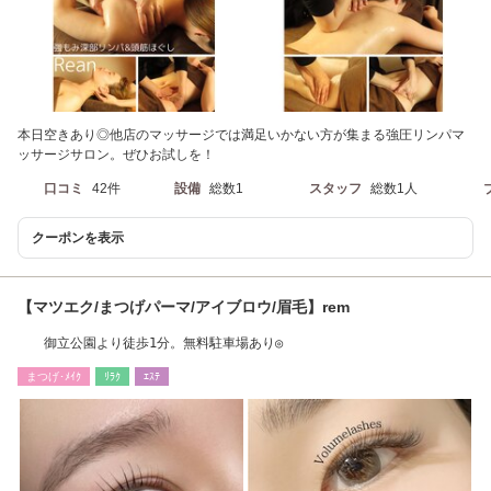
本日空きあり◎他店のマッサージでは満足いかない方が集まる強圧リンパマ
ッサージサロン。ぜひお試しを！
口コミ
42件
設備
総数1
スタッフ
総数1人
クーポンを表示
【マツエク/まつげパーマ/アイブロウ/眉毛】rem
御立公園より徒歩1分。無料駐車場あり◎
まつげ･ﾒｲｸ
ﾘﾗｸ
ｴｽﾃ