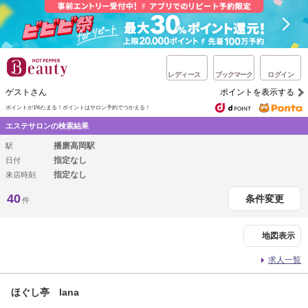
レディース
ブックマーク
ログイン
ゲストさん
ポイントを表示する
ポイントが1%たまる！
ポイントはサロン予約でつかえる！
エステサロンの検索結果
播磨高岡駅
駅
指定なし
日付
指定なし
来店時刻
40
条件変更
件
地図表示
求人一覧
ほぐし亭 lana