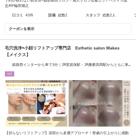
予約が取れない肌管理×脂肪燃焼サロン！個人サロン近畿エリアベスト５認
定/RF輪郭矯正
口コミ
43件
設備
総数2
スタッフ
総数2人
クーポンを表示
毛穴洗浄×小顔リフトアップ専門店 Esthetic salon Makes
【メイクス】
姫路西インターから車で3分｜JR英賀保駅・JR播磨高岡駅からともに車
で8分(駐車場あり)
ｴｽﾃ
【切らないリフトアップ】深部から多層アプローチ！脅威の引上がりに感動