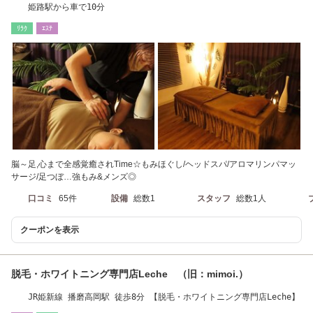
姫路駅から車で10分
ﾘﾗｸ
ｴｽﾃ
脳～足,心まで全感覚癒されTime☆もみほぐし/ヘッドスパ/アロマリンパマッ
サージ/足つぼ…強もみ&メンズ◎
口コミ
65件
設備
総数1
スタッフ
総数1人
クーポンを表示
脱毛・ホワイトニング専門店Leche （旧：mimoi.）
JR姫新線 播磨高岡駅 徒歩8分 【脱毛・ホワイトニング専門店Leche】