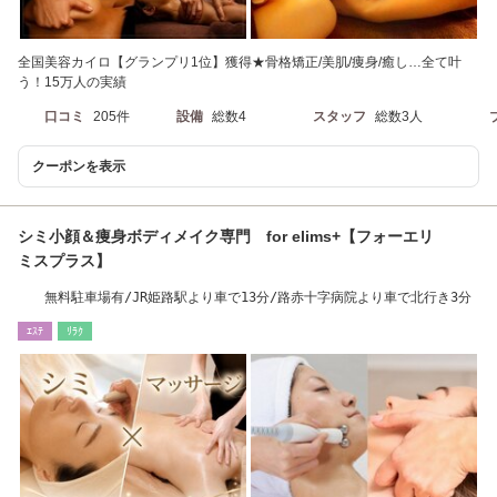
全国美容カイロ【グランプリ1位】獲得★骨格矯正/美肌/痩身/癒し…全て叶
う！15万人の実績
口コミ
205件
設備
総数4
スタッフ
総数3人
クーポンを表示
シミ小顔＆痩身ボディメイク専門 for elims+【フォーエリ
ミスプラス】
無料駐車場有/JR姫路駅より車で13分/路赤十字病院より車で北行き3分
ｴｽﾃ
ﾘﾗｸ