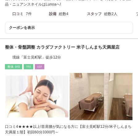
品・ニュアンスネイルはLunoaへ!
口コミ
7件
設備
総数4
スタッフ
総数2人
クーポンを表示
整体・骨盤調整 カラダファクトリー 米子しんまち天満屋店
境線「富士見町駅」徒歩12分
整体･ｶｲﾛ
ﾘﾗｸ
ｴｽﾃ
口コミ4★★★★以上!首肩腰が気になる方に【富士見町駅12分/米子しんまち
天満屋１階】初回60分3300円～