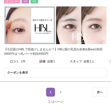
まつげ･ﾒｲｸ
ｴｽﾃ
ﾘﾗｸ
【今話題のHBLで垢抜けしませんか？】HBL(眉の毛流れ改善&眉wax)初回
3900円/まつ毛パーマ初回4950円
口コミ
1件
設備
総数1
スタッフ
総数1人
クーポンを表示
1
2
次へ
1 / 2ページ