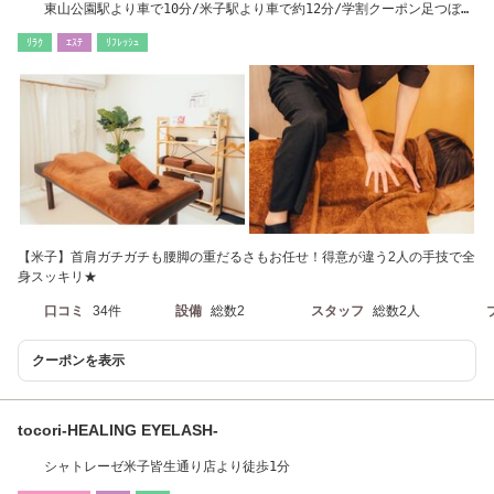
東山公園駅より車で10分/米子駅より車で約12分/学割クーポン足つぼ
￥2500～
ﾘﾗｸ
ｴｽﾃ
ﾘﾌﾚｯｼｭ
【米子】首肩ガチガチも腰脚の重だるさもお任せ！得意が違う2人の手技で全
身スッキリ★
口コミ
34件
設備
総数2
スタッフ
総数2人
クーポンを表示
tocori-HEALING EYELASH-
シャトレーゼ米子皆生通り店より徒歩1分