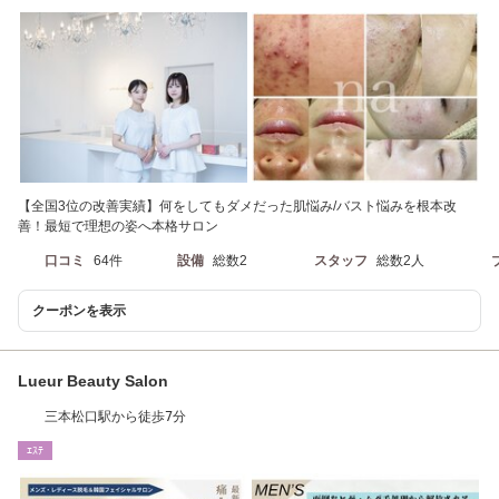
【全国3位の改善実績】何をしてもダメだった肌悩み/バスト悩みを根本改
善！最短で理想の姿へ本格サロン
口コミ
64件
設備
総数2
スタッフ
総数2人
クーポンを表示
Lueur Beauty Salon
三本松口駅から徒歩7分
ｴｽﾃ