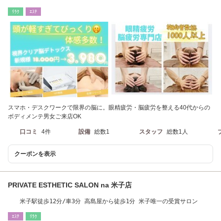
ﾘﾗｸ
ｴｽﾃ
スマホ・デスクワークで限界の脳に。眼精疲労・脳疲労を整える40代からの
ボディメンテ男女ご来店OK
口コミ
4件
設備
総数1
スタッフ
総数1人
クーポンを表示
PRIVATE ESTHETIC SALON na 米子店
米子駅徒歩12分/車3分 高島屋から徒歩1分 米子唯一の受賞サロン
ｴｽﾃ
ﾘﾗｸ