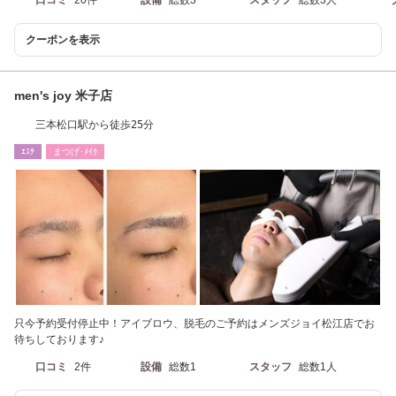
口コミ
20件
設備
総数3
スタッフ
総数3人
クーポンを表示
men's joy 米子店
三本松口駅から徒歩25分
ｴｽﾃ
まつげ･ﾒｲｸ
只今予約受付停止中！アイブロウ、脱毛のご予約はメンズジョイ松江店でお
待ちしております♪
口コミ
2件
設備
総数1
スタッフ
総数1人