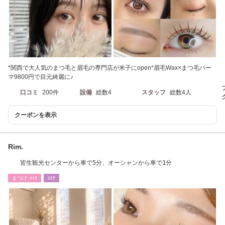
*関西で大人気のまつ毛と眉毛の専門店が米子にopen*眉毛Wax×まつ毛パー
マ9800円で目元綺麗に♪
口コミ
200件
設備
総数4
スタッフ
総数4人
クーポンを表示
Rim.
皆生観光センターから車で5分、オーシャンから車で1分
まつげ･ﾒｲｸ
ｴｽﾃ