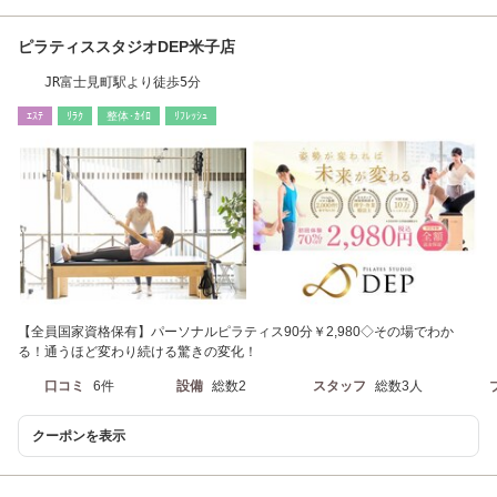
ピラティススタジオDEP米子店
JR富士見町駅より徒歩5分
ｴｽﾃ
ﾘﾗｸ
整体･ｶｲﾛ
ﾘﾌﾚｯｼｭ
【全員国家資格保有】パーソナルピラティス90分￥2,980◇その場でわか
る！通うほど変わり続ける驚きの変化！
口コミ
6件
設備
総数2
スタッフ
総数3人
クーポンを表示