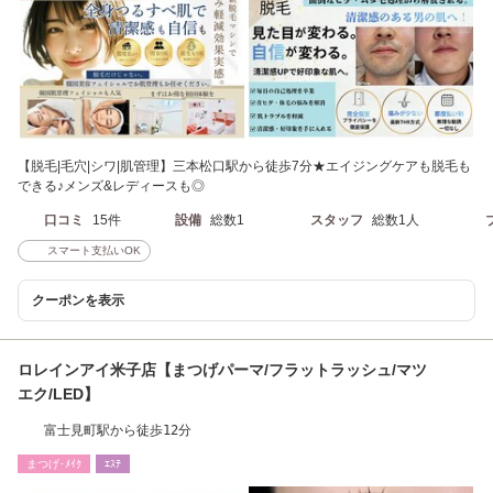
【脱毛|毛穴|シワ|肌管理】三本松口駅から徒歩7分★エイジングケアも脱毛も
できる♪メンズ&レディースも◎
口コミ
15件
設備
総数1
スタッフ
総数1人
スマート支払いOK
クーポンを表示
ロレインアイ米子店【まつげパーマ/フラットラッシュ/マツ
エク/LED】
富士見町駅から徒歩12分
まつげ･ﾒｲｸ
ｴｽﾃ