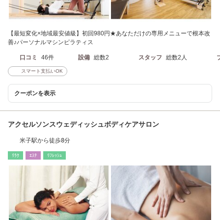
【最短変化×地域最安値級】初回980円★あなただけの専用メニューで根本改
善♪パーソナルマシンピラティス
口コミ
46件
設備
総数2
スタッフ
総数2人
スマート支払いOK
クーポンを表示
アクセルソンスウェディッシュボディケアサロン
米子駅から徒歩8分
ﾘﾗｸ
ｴｽﾃ
ﾘﾌﾚｯｼｭ