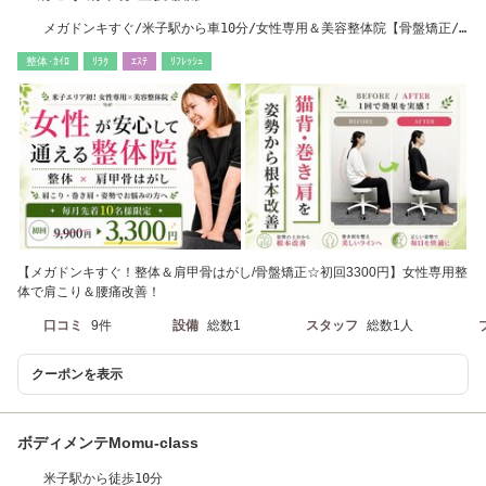
メガドンキすぐ/米子駅から車10分/女性専用＆美容整体院【骨盤矯正/
肩甲骨はがし】
整体･ｶｲﾛ
ﾘﾗｸ
ｴｽﾃ
ﾘﾌﾚｯｼｭ
【メガドンキすぐ！整体＆肩甲骨はがし/骨盤矯正☆初回3300円】女性専用整
体で肩こり＆腰痛改善！
口コミ
9件
設備
総数1
スタッフ
総数1人
クーポンを表示
ボディメンテMomu-class
米子駅から徒歩10分