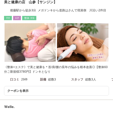
美と健康の店 山参【サンジン】
後藤駅から徒歩3分 メガドンキから道路はさんで境港側 川沿い2件目
ﾘﾗｸ
ｴｽﾃ
整体･ｶｲﾛ
《整体×エステ》で美と健康を＊首/肩/腰の長年の悩みを根本改善◎【整体60
分ご新規様3780円】ドンキとなり
口コミ
29件
設備
総数3
スタッフ
総数3人
クーポンを表示
Ｗelle.