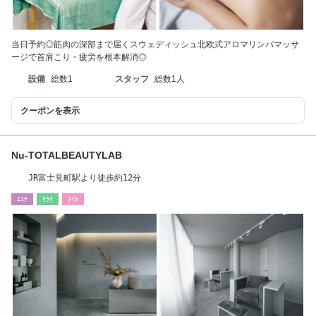
当日予約◎筋肉の深部まで届くスウェディッシュ北欧式アロマリンパマッサ
ージで首肩こり・疲労を根本解消◎
設備
総数1
スタッフ
総数1人
クーポンを表示
Nu-TOTALBEAUTYLAB
JR富士見町駅より徒歩約12分
ｴｽﾃ
ﾘﾗｸ
ﾈｲﾙ