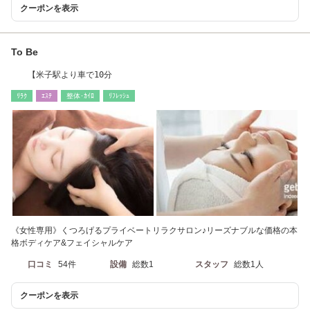
クーポンを表示
To Be
【米子駅より車で10分
ﾘﾗｸ
ｴｽﾃ
整体･ｶｲﾛ
ﾘﾌﾚｯｼｭ
《女性専用》くつろげるプライベートリラクサロン♪リーズナブルな価格の本
格ボディケア&フェイシャルケア
口コミ
54件
設備
総数1
スタッフ
総数1人
クーポンを表示