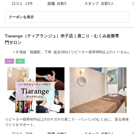
口コミ
13件
設備
総数5
スタッフ
総数5人
クーポンを表示
Tiarange（ティアランジュ）米子店｜肩こり・むくみ改善専
門サロン
ＪＲ境線「後藤駅」下車 徒歩20分/リピーター様率90%以上のトータル
美容サロン!
ｴｽﾃ
ﾘﾗｸ
リピーター様率90%以上!!ガチガチの肩こり・パンパンのむくみに。巡る身体
づくりをサポート。