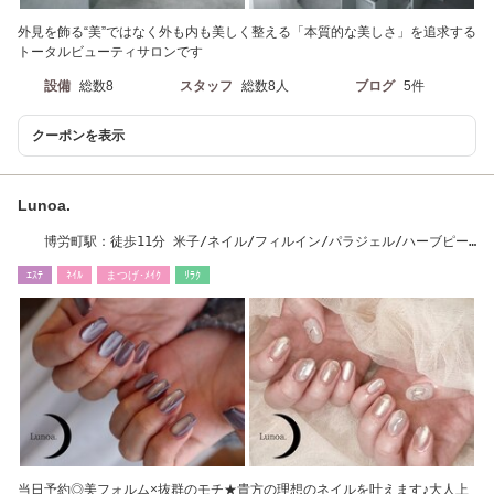
外見を飾る“美”ではなく外も内も美しく整える「本質的な美しさ」を追求する
トータルビューティサロンです
設備
総数8
スタッフ
総数8人
ブログ
5件
クーポンを表示
Lunoa.
博労町駅：徒歩11分 米子/ネイル/フィルイン/パラジェル/ハーブピー
リング/脂肪溶解
ｴｽﾃ
ﾈｲﾙ
まつげ･ﾒｲｸ
ﾘﾗｸ
当日予約◎美フォルム×抜群のモチ★貴方の理想のネイルを叶えます♪大人上