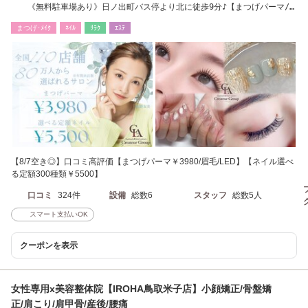
《無料駐車場あり》日ノ出町バス停より北に徒歩9分♪【まつげパーマ/
￥3980★】
まつげ･ﾒｲｸ
ﾈｲﾙ
ﾘﾗｸ
ｴｽﾃ
【8/7空き◎】口コミ高評価【まつげパーマ￥3980/眉毛/LED】【ネイル選べ
る定額300種類￥5500】
口コミ
324件
設備
総数6
スタッフ
総数5人
スマート支払いOK
クーポンを表示
女性専用x美容整体院【IROHA鳥取米子店】小顔矯正/骨盤矯
正/肩こり/肩甲骨/産後/腰痛