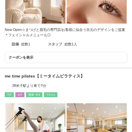
New Open☆まつげと眉毛の専門店/お客様に似合う目元のデザインをご提案
＊フェイシャルメニューも◎
設備
総数1
スタッフ
総数1人
クーポンを表示
me time pilates【ミータイムピラティス】
JR米子駅より車で7分
ﾘﾗｸ
ｴｽﾃ
整体･ｶｲﾛ
ﾘﾌﾚｯｼｭ