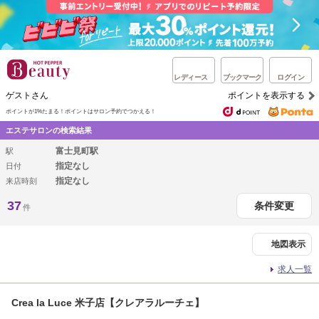
レディース
ブックマーク
ログイン
ゲストさん
ポイントを表示する
ポイントが1%たまる！
ポイントはサロン予約でつかえる！
エステサロンの検索結果
富士見町駅
駅
指定なし
日付
指定なし
来店時刻
37
条件変更
件
地図表示
求人一覧
Crea la Luce 米子店【クレアラルーチェ】