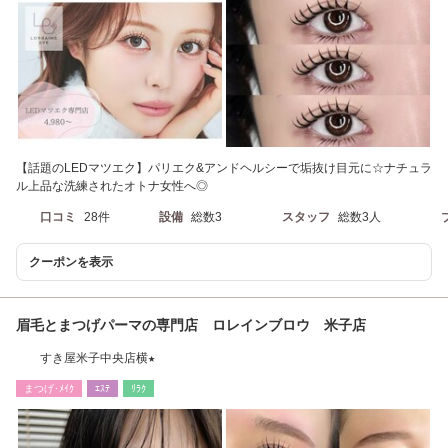
【話題のLEDマツエク】パリエク&アンドヘルシーで垢抜け目元に☆ナチュラ
ル上品な洗練されたオトナ女性へ◎
口コミ
28件
設備
総数3
スタッフ
総数3人
クーポンを表示
眉毛とまつげパーマの専門店 ロレインブロウ 米子店
すき屋米子中央店横★
まつげ･ﾒｲｸ
ｴｽﾃ
ﾘﾗｸ