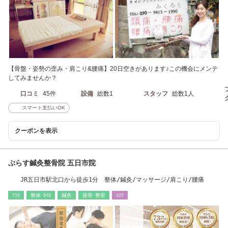
【骨盤・姿勢の歪み・肩こり&腰痛】20日空きがあります♪この機会にメンテ
してみませんか？
口コミ
45件
設備
総数1
スタッフ
総数1人
スマート支払いOK
クーポンを表示
ぷらす鍼灸整骨院 五日市院
JR五日市駅北口から徒歩1分 整体/鍼灸/マッサージ/肩こり/腰痛
ﾘﾗｸ
整体･ｶｲﾛ
鍼灸
接骨･整骨
ｴｽﾃ