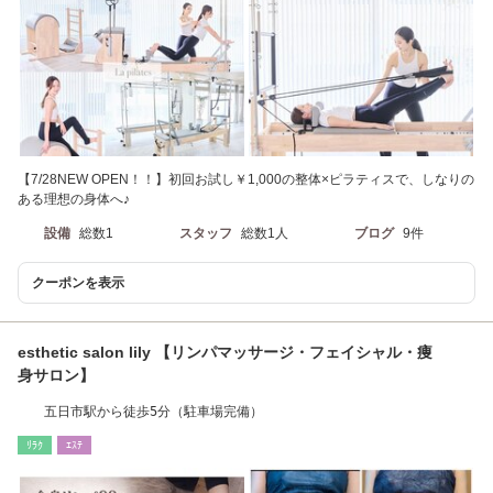
【7/28NEW OPEN！！】初回お試し￥1,000の整体×ピラティスで、しなりの
ある理想の身体へ♪
設備
総数1
スタッフ
総数1人
ブログ
9件
クーポンを表示
esthetic salon lily 【リンパマッサージ・フェイシャル・痩
身サロン】
五日市駅から徒歩5分（駐車場完備）
ﾘﾗｸ
ｴｽﾃ