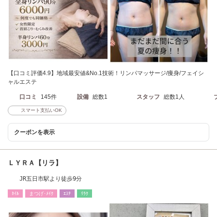
【口コミ評価4.9】地域最安値&No.1技術！リンパマッサージ/痩身/フェイシ
ャルエステ
口コミ
145件
設備
総数1
スタッフ
総数1人
スマート支払いOK
クーポンを表示
ＬＹＲＡ【リラ】
JR五日市駅より徒歩9分
ﾈｲﾙ
まつげ･ﾒｲｸ
ｴｽﾃ
ﾘﾗｸ