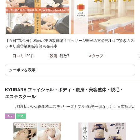
【五日市駅1分】梅雨バテ速攻解消！マッサージ難民の方必見/1回で驚きのス
ッキリ感◎敏腕鍼灸師も在籍中
口コミ
29件
設備
総数7
スタッフ
-
クーポンを表示
KYURARA フェイシャル・ボディ・痩身・美容整体・脱毛・
エステスクール
【都度払いOK☆低価格エステ☆リーズナブル☆勧誘一切なし】五日市駅北
口から徒歩3分
ｴｽﾃ
ﾘﾗｸ