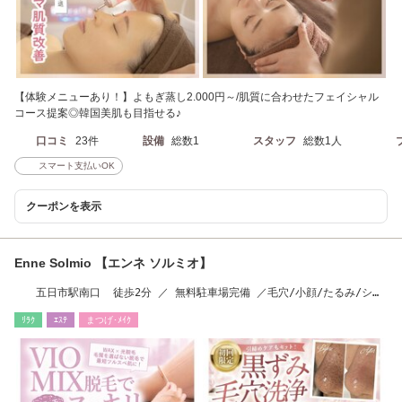
【体験メニューあり！】よもぎ蒸し2.000円～/肌質に合わせたフェイシャル
コース提案◎韓国美肌も目指せる♪
口コミ
23件
設備
総数1
スタッフ
総数1人
スマート支払いOK
クーポンを表示
Enne Solmio 【エンネ ソルミオ】
五日市駅南口 徒歩2分 ／ 無料駐車場完備 ／毛穴/小顔/たるみ/シ
ワ/シミ/脱毛
ﾘﾗｸ
ｴｽﾃ
まつげ･ﾒｲｸ