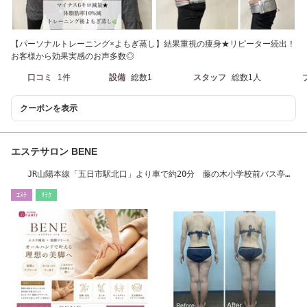
【パーソナルトレーニング×よもぎ蒸し】結果重視の痩身★リピーター続出！
お客様から効果実感のお声多数◎
口コミ
1件
設備
総数1
スタッフ
総数1人
クーポンを表示
エステサロン BENE
JR山陽本線「五日市駅北口」より車で約20分 藤の木小学校前バス亭か
ら徒歩5分内
ｴｽﾃ
ﾘﾗｸ