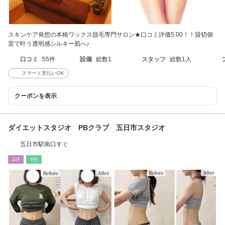
スキンケア発想の本格ワックス脱毛専門サロン★口コミ評価5.00！！貸切個
室で叶う透明感シルキー肌へ♪
口コミ
55件
設備
総数1
スタッフ
総数1人
スマート支払いOK
クーポンを表示
ダイエットスタジオ PBクラブ 五日市スタジオ
五日市駅南口すぐ
ｴｽﾃ
ﾘﾗｸ