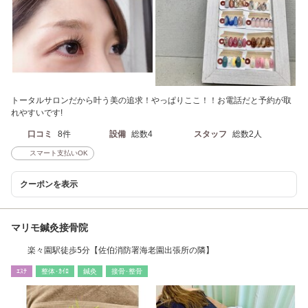
トータルサロンだから叶う美の追求！やっぱりここ！！お電話だと予約が取
れやすいです!
口コミ
8件
設備
総数4
スタッフ
総数2人
スマート支払いOK
クーポンを表示
マリモ鍼灸接骨院
楽々園駅徒歩5分【佐伯消防署海老園出張所の隣】
ｴｽﾃ
整体･ｶｲﾛ
鍼灸
接骨･整骨