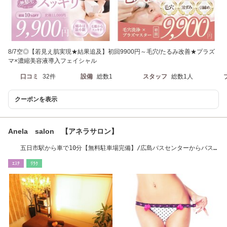
8/7空◎【若見え肌実現★結果追及】初回9900円～毛穴/たるみ改善★プラズ
マ×濃縮美容液導入フェイシャル
口コミ
32件
設備
総数1
スタッフ
総数1人
クーポンを表示
Anela salon 【アネラサロン】
五日市駅から車で10分【無料駐車場完備】/広島バスセンターからバス
で25分
ｴｽﾃ
ﾘﾗｸ