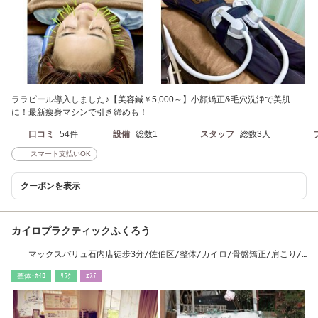
ララピール導入しました♪【美容鍼￥5,000～】小顔矯正&毛穴洗浄で美肌
に！最新痩身マシンで引き締めも！
口コミ
54件
設備
総数1
スタッフ
総数3人
スマート支払いOK
クーポンを表示
カイロプラクティックふくろう
マックスバリュ石内店徒歩3分/佐伯区/整体/カイロ/骨盤矯正/肩こり/
頭痛/腰痛
整体･ｶｲﾛ
ﾘﾗｸ
ｴｽﾃ