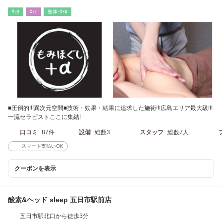
ﾘﾗｸ
ｴｽﾃ
整体･ｶｲﾛ
■圧倒的!!!異次元空間■技術・効果・結果に追求した施術!!!広島エリア最大級!!!
一流セラピストここに集結!
口コミ
87件
設備
総数3
スタッフ
総数7人
スマート支払いOK
クーポンを表示
酸素&ヘッド sleep 五日市駅前店
五日市駅北口から徒歩3分