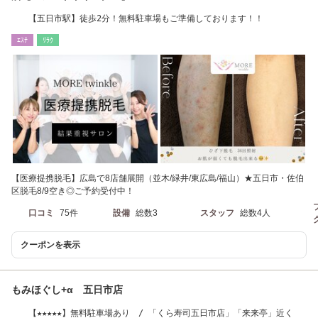
【五日市駅】徒歩2分！無料駐車場もご準備しております！！
ｴｽﾃ
ﾘﾗｸ
【医療提携脱毛】広島で8店舗展開（並木/緑井/東広島/福山）★五日市・佐伯
区脱毛8/9空き◎ご予約受付中！
口コミ
75件
設備
総数3
スタッフ
総数4人
クーポンを表示
もみほぐし+α 五日市店
【★★★★★】無料駐車場あり / 「くら寿司五日市店」「来来亭」近く