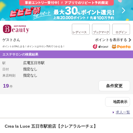
レディース
ブックマーク
ログイン
ゲストさん
ポイントを表示する
ポイントが1%たまる！
ポイントはサロン予約でつかえる！
エステサロンの検索結果
広電五日市駅
駅
指定なし
日付
指定なし
来店時刻
19
条件変更
件
地図表示
求人一覧
Crea la Luce 五日市駅前店【クレアラルーチェ】