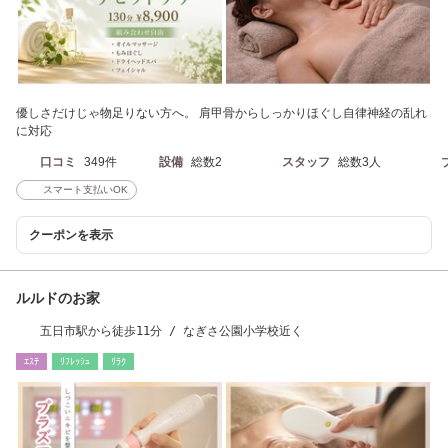
優しさだけじゃ物足りない方へ。 肩甲骨からしっかりほぐし自律神経の乱れ
に対応
口コミ
349件
設備
総数2
スタッフ
総数3人
スマート支払いOK
クーポンを表示
ルルドのお家
五日市駅から徒歩11分 / なぎさ公園小学校近く
ｴｽﾃ
ﾘﾌﾚｯｼｭ
ﾘﾗｸ