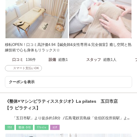
移転OPEN！口コミ高評価4.94【鍼灸師&女性専用＆完全個室】癒し空間と熟
練技術で心も身体もリラックス☆
口コミ
136件
設備
総数1
スタッフ
総数1人
スマート支払いOK
クーポンを表示
《整体×マシンピラティススタジオ》La pilates 五日市店
【ラ ピラティス】
「五日市駅」より徒歩約18分 /広島電鉄宮島線「佐伯区役所前駅」より
徒歩約10分
ﾘﾗｸ
整体･ｶｲﾛ
ﾘﾌﾚｯｼｭ
ｴｽﾃ