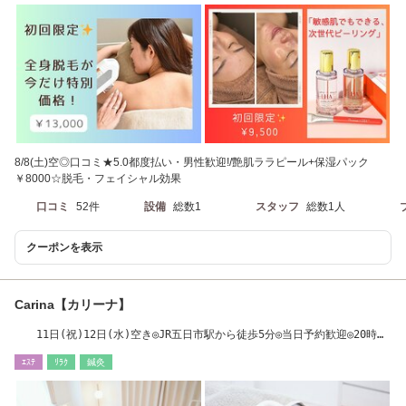
8/8(土)空◎口コミ★5.0都度払い・男性歓迎!/艶肌ララピール+保湿パック
￥8000☆脱毛・フェイシャル効果
口コミ
52件
設備
総数1
スタッフ
総数1人
クーポンを表示
Carina【カリーナ】
11日(祝)12日(水)空き◎JR五日市駅から徒歩5分◎当日予約歓迎◎20時ま
で営業中
ｴｽﾃ
ﾘﾗｸ
鍼灸