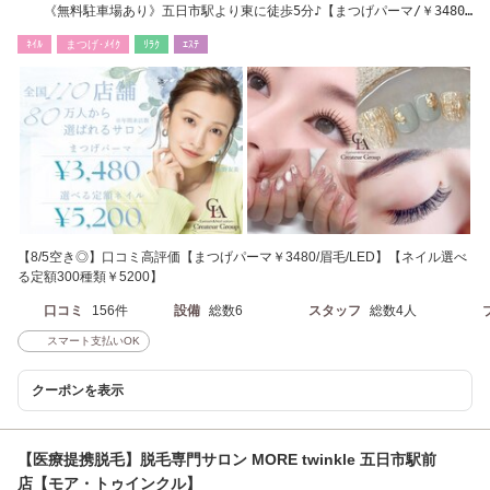
《無料駐車場あり》五日市駅より東に徒歩5分♪【まつげパーマ/￥3480★
フィルイン】
ﾈｲﾙ
まつげ･ﾒｲｸ
ﾘﾗｸ
ｴｽﾃ
【8/5空き◎】口コミ高評価【まつげパーマ￥3480/眉毛/LED】【ネイル選べ
る定額300種類￥5200】
口コミ
156件
設備
総数6
スタッフ
総数4人
スマート支払いOK
クーポンを表示
【医療提携脱毛】脱毛専門サロン MORE twinkle 五日市駅前
店【モア・トゥインクル】