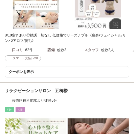
8/10空きあり◎勧誘一切なし 低価格でリーズナブル《痩身/フェイシャル/リ
ンパ/アロマ/脱毛》
口コミ
62件
設備
総数3
スタッフ
総数2人
スマート支払いOK
クーポンを表示
リラクゼーションサロン 五橋楼
佐伯区役所前駅より徒歩5分
ﾘﾗｸ
ｴｽﾃ