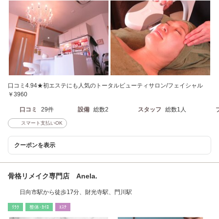
口コミ4.94★初エステにも人気のトータルビューティサロン/フェイシャル
￥3960
口コミ
29件
設備
総数2
スタッフ
総数1人
スマート支払いOK
クーポンを表示
骨格リメイク専門店 Anela.
日向市駅から徒歩17分、財光寺駅、門川駅
ﾘﾗｸ
整体･ｶｲﾛ
ｴｽﾃ