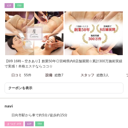
顔・美肌・毛穴】
ｴｽﾃ
ﾘﾗｸ
【8/9 16時～空きあり】創業50年◎宮崎県内8店舗展開☆累計300万施術実績
で実感！本格エステならココ☆
口コミ
55件
設備
総数7
スタッフ
総数3人
クーポンを表示
navi
日向市駅から車で約5分/徒歩約15分
まつげ･ﾒｲｸ
ｴｽﾃ
ﾘﾗｸ