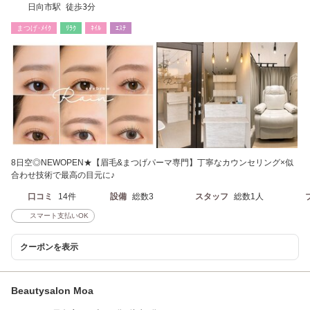
日向市駅 徒歩3分
まつげ･ﾒｲｸ
ﾘﾗｸ
ﾈｲﾙ
ｴｽﾃ
8日空◎NEWOPEN★【眉毛&まつげパーマ専門】丁寧なカウンセリング×似
合わせ技術で最高の目元に♪
口コミ
14件
設備
総数3
スタッフ
総数1人
スマート支払いOK
クーポンを表示
Beautysalon Moa