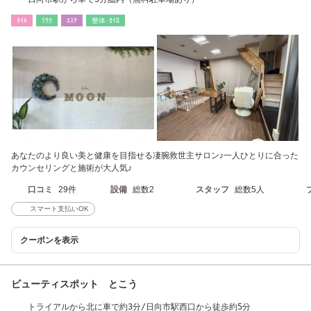
ﾈｲﾙ
ﾘﾗｸ
ｴｽﾃ
整体･ｶｲﾛ
あなたのより良い美と健康を目指せる凄腕救世主サロン♪一人ひとりに合った
カウンセリングと施術が大人気♪
口コミ
29件
設備
総数2
スタッフ
総数5人
スマート支払いOK
クーポンを表示
ビューティスポット とこう
トライアルから北に車で約3分/日向市駅西口から徒歩約5分