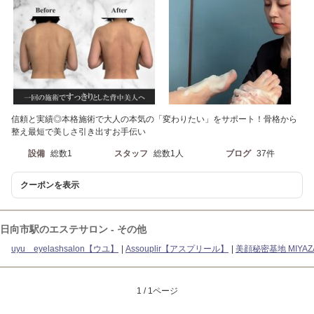
信頼と実績◎本格施術で大人の本気の「変わりたい」をサポート！骨格から
整え最短で美しさ引き出すお手伝い
設備
総数1
スタッフ
総数1人
ブログ
37件
クーポンを表示
日向市駅のエステサロン - その他
uyu eyelashsalon【ウユ】
Assouplir【アスプリール】
美顔秘密基地 MIYAZ
1 / 1ページ