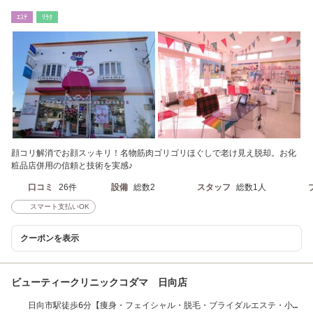
ｴｽﾃ
ﾘﾗｸ
顔コリ解消でお顔スッキリ！名物筋肉ゴリゴリほぐしで老け見え脱却。お化
粧品店併用の信頼と技術を実感♪
口コミ
26件
設備
総数2
スタッフ
総数1人
スマート支払いOK
クーポンを表示
ビューティークリニックコダマ 日向店
日向市駅徒歩6分【痩身・フェイシャル・脱毛・ブライダルエステ・小