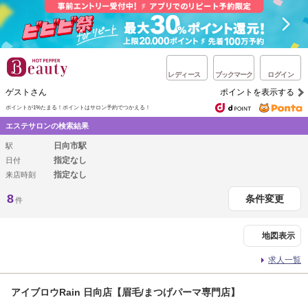
レディース
ブックマーク
ログイン
ゲストさん
ポイントを表示する
ポイントが1%たまる！
ポイントはサロン予約でつかえる！
エステサロンの検索結果
日向市駅
駅
指定なし
日付
指定なし
来店時刻
8
条件変更
件
地図表示
求人一覧
アイブロウRain 日向店【眉毛/まつげパーマ専門店】