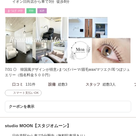
イオン日向店から車で3分 徒歩8分
まつげ･ﾒｲｸ
ﾘﾗｸ
ｴｽﾃ
7/31 ◎ 韓国風デザインが得意♪まつげパーマ/眉毛wax/マツエク/耳つぼジュ
エリー（指名料金５００円）
口コミ
131件
設備
総数3
スタッフ
総数3人
スマート支払いOK
クーポンを表示
studio MOON【スタジオムーン】
日向市駅から車で5分圏内（無料駐車場あり）