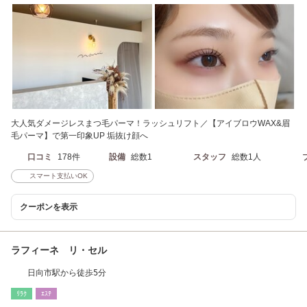
大人気ダメージレスまつ毛パーマ！ラッシュリフト／【アイブロウWAX&眉
毛パーマ】で第一印象UP 垢抜け顔へ
口コミ
178件
設備
総数1
スタッフ
総数1人
スマート支払いOK
クーポンを表示
ラフィーネ リ・セル
日向市駅から徒歩5分
ﾘﾗｸ
ｴｽﾃ