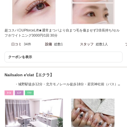
超コスパ◎UPforceLift★通常まつパより自まつ毛を傷ませず2倍長持ち!セル
フホワイトニング3000円/1回 30分
口コミ
34件
設備
総数1
スタッフ
総数1人
クーポンを表示
Nailsalon e'clat【エクラ】
・城野駅徒歩12分・北方モノレール徒歩18分・若宮神社前（バス）徒
歩3分
ﾈｲﾙ
ｴｽﾃ
ﾘﾗｸ