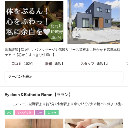
元看護師 | 深層リンパマッサージや筋膜リリース等根本に届かせる高度本格
ケアで【芯からすっきり快適に】
口コミ
102件
設備
総数1
スタッフ
総数1人
クーポンを表示
Eyelash＆Esthetic Raran【ララン】
モノレール城野駅より徒7分/小倉駅より車で15分/大木橋バス停より徒
歩1分
ﾘﾗｸ
まつげ･ﾒｲｸ
ｴｽﾃ
ﾘﾌﾚｯｼｭ