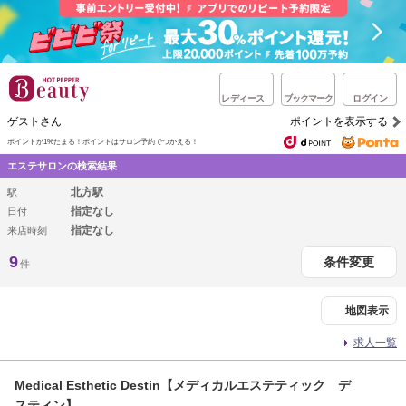
レディース
ブックマーク
ログイン
ゲストさん
ポイントを表示する
ポイントが1%たまる！
ポイントはサロン予約でつかえる！
エステサロンの検索結果
北方駅
駅
指定なし
日付
指定なし
来店時刻
9
条件変更
件
地図表示
求人一覧
Medical Esthetic Destin【メディカルエステティック デ
スティン】