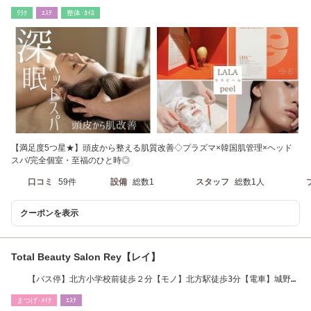
ﾘﾗｸ
ｴｽﾃ
整体･ｶｲﾛ
【満足度5つ星★】頭皮から整える肌質改善◇プラズマ×韓国肌管理×ヘッド
スパ/完全個室・至福のひと時◎
口コミ
59件
設備
総数1
スタッフ
総数1人
クーポンを表示
Total Beauty Salon Rey【レイ】
【バス停】北方小学校前徒歩２分【モノ】北方駅徒歩3分【電車】城野駅
13分
まつげ･ﾒｲｸ
ｴｽﾃ