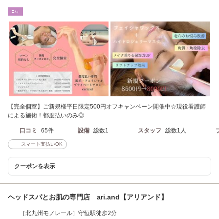
駅から徒歩5分
ｴｽﾃ
【完全個室】ご新規様平日限定500円オフキャンペーン開催中☆現役看護師
による施術！都度払いのみ◎
口コミ
65件
設備
総数1
スタッフ
総数1人
スマート支払いOK
クーポンを表示
ヘッドスパとお肌の専門店 ari.and【アリアンド】
［北九州モノレール］守恒駅徒歩2分