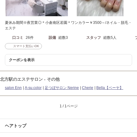
夏休み期間※夜営業◎＊小倉南区若園＊ワンカラー￥3500～/ネイル・脱毛・
エステ
口コミ
26件
設備
総数3
スタッフ
総数5人
スマート支払いOK
クーポンを表示
北方駅のエステサロン - その他
salon Enn
A-su.color
足つぼサロン Nerine
Cherie
Bella【ベーヤ】
1 / 1ページ
ヘアトップ