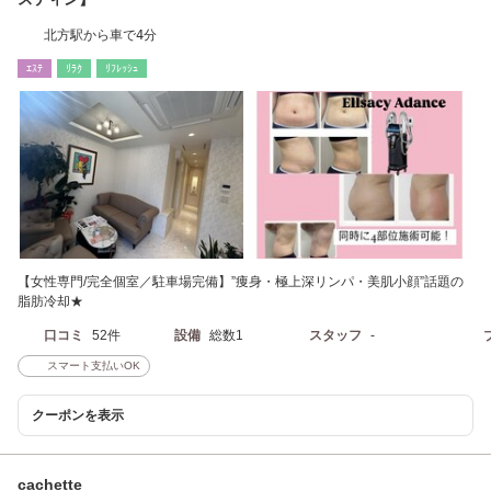
北方駅から車で4分
ｴｽﾃ
ﾘﾗｸ
ﾘﾌﾚｯｼｭ
【女性専門/完全個室／駐車場完備】”痩身・極上深リンパ・美肌小顔”話題の
脂肪冷却★
口コミ
52件
設備
総数1
スタッフ
-
スマート支払いOK
クーポンを表示
cachette