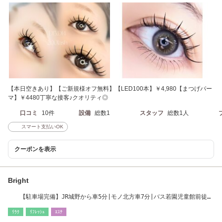
【本日空きあり】【ご新規様オフ無料】【LED100本】￥4,980【まつげパー
マ】￥4480丁寧な接客♪クオリティ◎
口コミ
10件
設備
総数1
スタッフ
総数1人
スマート支払いOK
クーポンを表示
Bright
【駐車場完備】JR城野から車5分|モノ北方車7分|バス若園児童館前徒歩
6分
ﾘﾗｸ
ﾘﾌﾚｯｼｭ
ｴｽﾃ