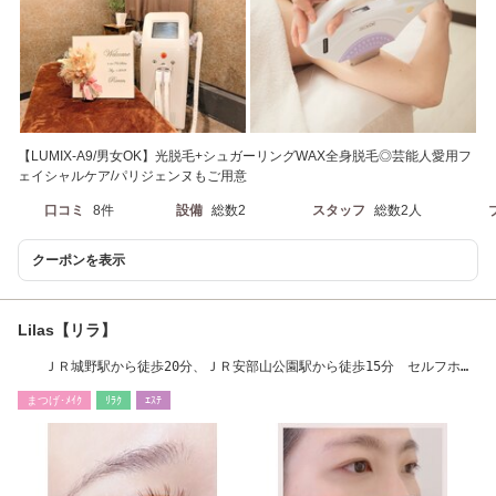
【LUMIX-A9/男女OK】光脱毛+シュガーリングWAX全身脱毛◎芸能人愛用フ
ェイシャルケア/パリジェンヌもご用意
口コミ
8件
設備
総数2
スタッフ
総数2人
クーポンを表示
Lilas【リラ】
ＪＲ城野駅から徒歩20分、ＪＲ安部山公園駅から徒歩15分 セルフホワ
イトニング
まつげ･ﾒｲｸ
ﾘﾗｸ
ｴｽﾃ