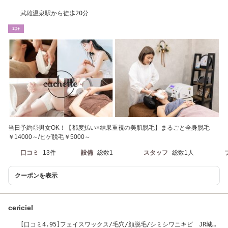
武雄温泉駅から徒歩20分
ｴｽﾃ
当日予約◎男女OK！【都度払い×結果重視の美肌脱毛】まるごと全身脱毛
￥14000～/ヒゲ脱毛￥5000～
口コミ
13件
設備
総数1
スタッフ
総数1人
クーポンを表示
cericiel
[口コミ4.95]フェイスワックス/毛穴/顔脱毛/シミシワニキビ JR城野