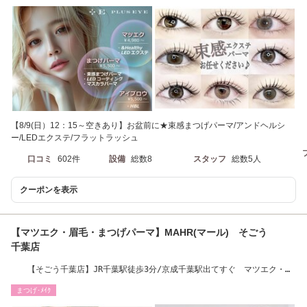
【8/9(日）12：15～空きあり】お盆前に★束感まつげパーマ/アンドヘルシ
ー/LEDエクステ/フラットラッシュ
口コミ
602件
設備
総数8
スタッフ
総数5人
クーポンを表示
【マツエク・眉毛・まつげパーマ】MAHR(マール) そごう
千葉店
【そごう千葉店】JR千葉駅徒歩3分/京成千葉駅出てすぐ マツエク・ま
つげパーマ・眉毛
まつげ･ﾒｲｸ