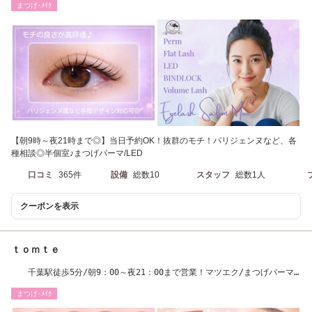
まつげ･ﾒｲｸ
【朝9時～夜21時まで◎】当日予約OK！抜群のモチ！パリジェンヌなど、各
種相談◎半個室♪まつげパーマ/LED
口コミ
365件
設備
総数10
スタッフ
総数1人
クーポンを表示
ｔｏｍｔｅ
千葉駅徒歩5分/朝9：00～夜21：00まで営業！マツエク/まつげパーマ/
パリジェンヌ/眉毛
まつげ･ﾒｲｸ