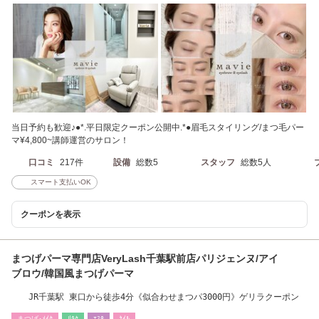
当日予約も歓迎♪●*.平日限定クーポン公開中.*●眉毛スタイリング/まつ毛パー
マ¥4,800~講師運営のサロン！
口コミ
217件
設備
総数5
スタッフ
総数5人
スマート支払いOK
クーポンを表示
まつげパーマ専門店VeryLash千葉駅前店パリジェンヌ/アイ
ブロウ/韓国風まつげパーマ
JR千葉駅 東口から徒歩4分《似合わせまつパ3000円》ゲリラクーポン
まつげ･ﾒｲｸ
ﾘﾗｸ
ｴｽﾃ
ﾈｲﾙ