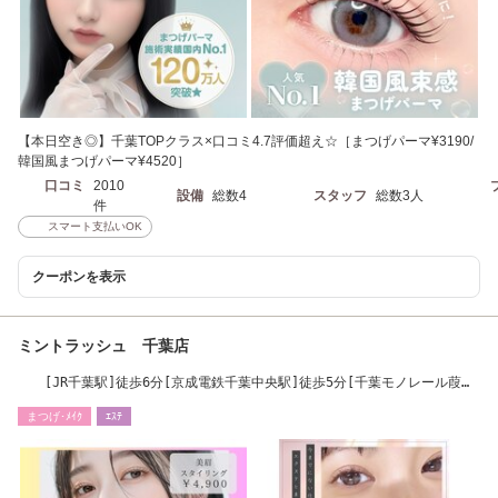
【本日空き◎】千葉TOPクラス×口コミ4.7評価超え☆［まつげパーマ¥3190/
韓国風まつげパーマ¥4520］
口コミ
2010
設備
総数4
スタッフ
総数3人
件
スマート支払いOK
クーポンを表示
ミントラッシュ 千葉店
[JR千葉駅]徒歩6分[京成電鉄千葉中央駅]徒歩5分[千葉モノレール葭川
公園駅]徒歩3分
まつげ･ﾒｲｸ
ｴｽﾃ