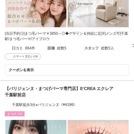
[当日予約◎]まつ毛パーマ￥3850～◎◆デザイン＆持続に定評[メンズ可]千葉
駅/まつ毛パーマ/アイブロウ
口コミ
864件
設備
総数5
スタッフ
総数5人
スマート支払いOK
クーポンを表示
【パリジェンヌ・まつげパーマ専門店】E‘CREA エクレア
千葉駅前店
千葉駅徒歩3分★パリジェンヌ《¥4190》
まつげ･ﾒｲｸ