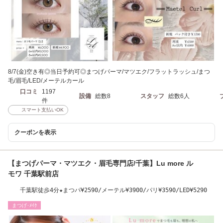
8/7(金)空き有◎当日予約可◎まつげパーマ/マツエク/フラットラッシュ/まつ
毛/眉毛/LED/メーテルカール
口コミ
1197
設備
総数8
スタッフ
総数6人
件
スマート支払いOK
クーポンを表示
【まつげパーマ・マツエク・眉毛専門店/千葉】Lu more ル
モワ 千葉駅前店
千葉駅徒歩4分★まつパ¥2590/メーテル¥3900/パリ¥3590/LED¥5290
まつげ･ﾒｲｸ