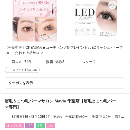
【千葉中央】OPEN記念★コーティング剤プレゼント♪LEDラッシュ×キープ
力にこだわる上品サロン
口コミ
74件
設備
総数5
スタッフ
-
スマート支払いOK
クーポンを表示
眉毛＆まつ毛パーマサロン Mavie 千葉店【眉毛とまつ毛パー
マ専門】
8月9日(日)/8月10日(月)予約◎ 千葉駅徒歩5分｜千葉中央5分｜眉毛×
まつげパーマ
まつげ･ﾒｲｸ
ｴｽﾃ
ﾘﾗｸ
ﾈｲﾙ