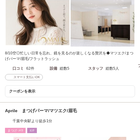
8/10空◎忙しい日常を忘れ、鏡を見るのが楽しくなる贅沢を◆マツエク/まつ
げパーマ/眉毛/フラットラッシュ
口コミ
62件
設備
総数5
スタッフ
総数5人
スマート支払いOK
クーポンを表示
Aprile まつげパーマ/マツエク/眉毛
千葉中央駅より徒歩1分
まつげ･ﾒｲｸ
ｴｽﾃ