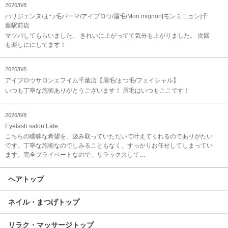
2026/8/8
パリジェンヌ/まつ毛パーマ/アイブロウ/眉毛/Mon mignon[モンミニョン]千
葉駅前店
マツパしてもらいました。 きれいに上がってて気分も上がりました。 次回
も楽しににしてます！
2026/8/8
アイブロウサロンエフイム千葉店【眉毛/まつ毛/フェイシャル】
いつも丁寧な施術ありがとうございます！ 眉毛はいつもここです！
2026/8/8
Eyelash salon Lale
こちらの曖昧な希望を、汲み取っていただいて叶えてくれるのでありがたい
です。丁寧な施術なのでしみることもなく、すっかりお任せしてしまってい
ます。完全プライベートなので、リラックスして…
ヘアトップ
ネイル・まつげトップ
リラク・マッサージトップ