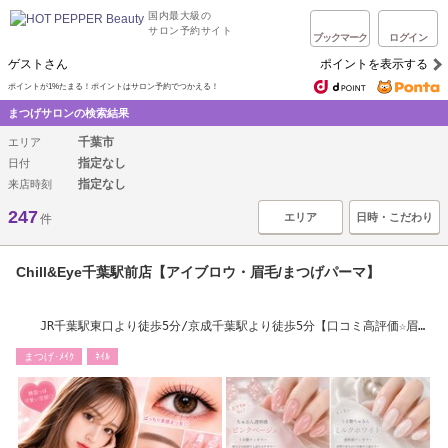
国内最大級の
サロン予約サイト
ブックマーク
ログイン
ゲストさん
ポイントを表示する
ポイントが1%たまる！ポイントはサロン予約でつかえる！
まつげサロンの検索結果
千葉市
エリア
指定なし
日付
指定なし
来店時刻
247
エリア
日時・こだわり
件
Chill&Eye千葉駅前店【アイブロウ・眉毛/まつげパーマ】
JR千葉駅東口より徒歩5分/京成千葉駅より徒歩5分【口コミ高評価☆眉
毛・まつ毛専門】
まつげ･ﾒｲｸ
ﾈｲﾙ