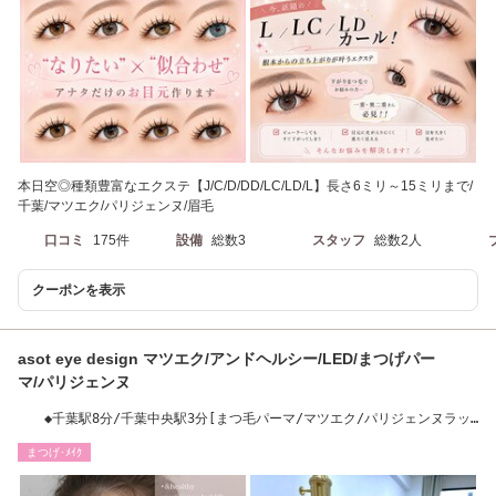
本日空◎種類豊富なエクステ【J/C/D/DD/LC/LD/L】長さ6ミリ～15ミリまで/
千葉/マツエク/パリジェンヌ/眉毛
口コミ
175件
設備
総数3
スタッフ
総数2人
クーポンを表示
asot eye design マツエク/アンドヘルシー/LED/まつげパー
マ/パリジェンヌ
◆千葉駅8分/千葉中央駅3分[まつ毛パーマ/マツエク/パリジェンヌラッ
シュリフト/LED]
まつげ･ﾒｲｸ