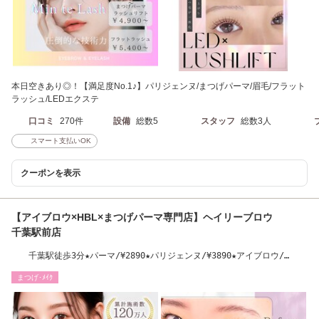
本日空きあり◎！【満足度No.1♪】パリジェンヌ/まつげパーマ/眉毛/フラット
ラッシュ/LEDエクステ
口コミ
270件
設備
総数5
スタッフ
総数3人
スマート支払いOK
クーポンを表示
【アイブロウ×HBL×まつげパーマ専門店】ヘイリーブロウ
千葉駅前店
千葉駅徒歩3分★パーマ/¥2890★パリジェンヌ/¥3890★アイブロウ/
¥3290
まつげ･ﾒｲｸ