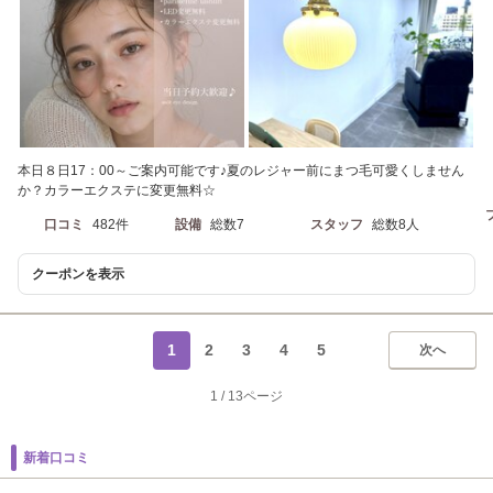
本日８日17：00～ご案内可能です♪夏のレジャー前にまつ毛可愛くしません
か？カラーエクステに変更無料☆
口コミ
482件
設備
総数7
スタッフ
総数8人
クーポンを表示
1
2
3
4
5
次へ
1
/
13ページ
新着口コミ