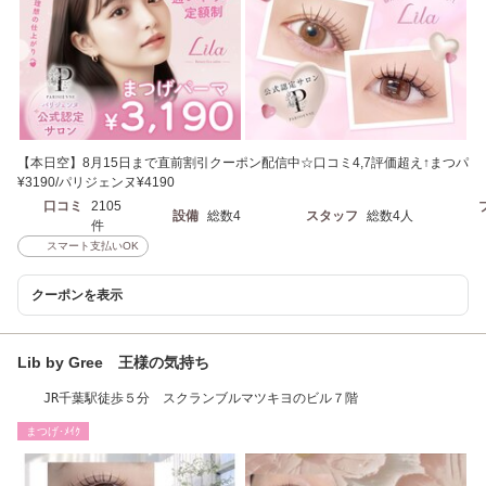
【本日空】8月15日まで直前割引クーポン配信中☆口コミ4,7評価超え↑まつパ
¥3190/パリジェンヌ¥4190
口コミ
2105
設備
総数4
スタッフ
総数4人
件
スマート支払いOK
クーポンを表示
Lib by Gree 王様の気持ち
JR千葉駅徒歩５分 スクランブルマツキヨのビル７階
まつげ･ﾒｲｸ