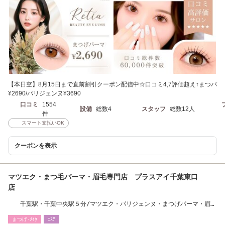
【本日空】8月15日まで直前割引クーポン配信中☆口コミ4,7評価超え↑まつパ
¥2690/パリジェンヌ¥3690
口コミ
1554
設備
総数4
スタッフ
総数12人
件
スマート支払いOK
クーポンを表示
マツエク・まつ毛パーマ・眉毛専門店 プラスアイ千葉東口
店
千葉駅・千葉中央駅５分/マツエク・パリジェンヌ・まつげパーマ・眉
毛・アイブロウ
まつげ･ﾒｲｸ
ｴｽﾃ