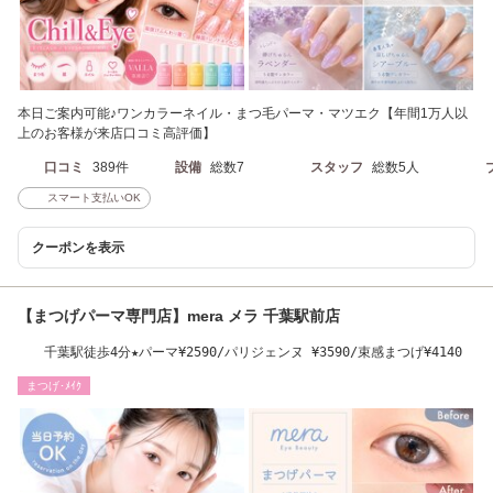
本日ご案内可能♪ワンカラーネイル・まつ毛パーマ・マツエク【年間1万人以
上のお客様が来店口コミ高評価】
口コミ
389件
設備
総数7
スタッフ
総数5人
スマート支払いOK
クーポンを表示
【まつげパーマ専門店】mera メラ 千葉駅前店
千葉駅徒歩4分★パーマ¥2590/パリジェンヌ ¥3590/束感まつげ¥4140
まつげ･ﾒｲｸ