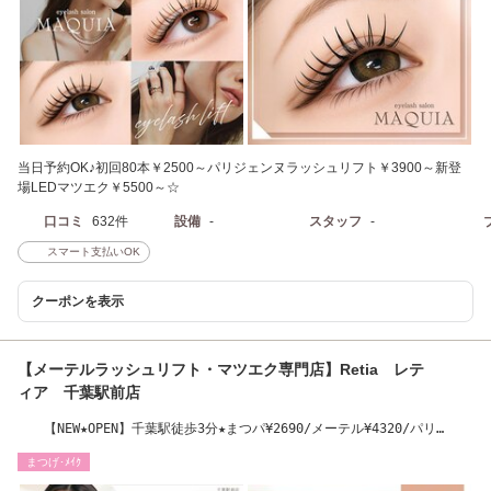
当日予約OK♪初回80本￥2500～パリジェンヌラッシュリフト￥3900～新登
場LEDマツエク￥5500～☆
口コミ
632件
設備
-
スタッフ
-
スマート支払いOK
クーポンを表示
【メーテルラッシュリフト・マツエク専門店】Retia レテ
ィア 千葉駅前店
【NEW★OPEN】千葉駅徒歩3分★まつパ¥2690/メーテル¥4320/パリ
¥3690/韓国¥4020
まつげ･ﾒｲｸ