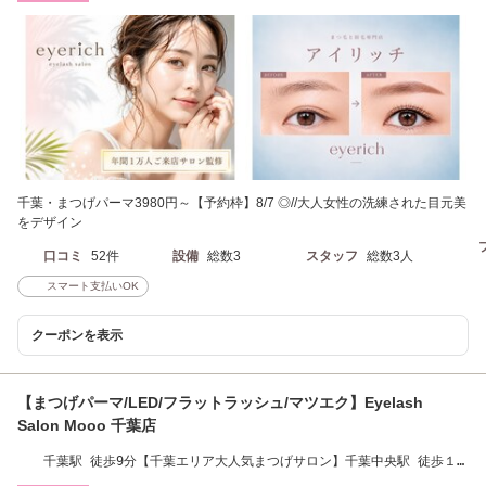
千葉・まつげパーマ3980円～【予約枠】8/7 ◎//大人女性の洗練された目元美
をデザイン
口コミ
52件
設備
総数3
スタッフ
総数3人
スマート支払いOK
クーポンを表示
【まつげパーマ/LED/フラットラッシュ/マツエク】Eyelash
Salon Mooo 千葉店
千葉駅 徒歩9分【千葉エリア大人気まつげサロン】千葉中央駅 徒歩１
分