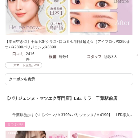
【本日空き◎】千葉TOPクラス×口コミ4.7評価超え☆［アイブロウ¥3290ま
つパ¥2890パリジェンヌ¥3890］
口コミ
2416
設備
総数4
スタッフ
総数3人
件
スマート支払いOK
クーポンを表示
【パリジェンヌ・マツエク専門店】Lila リラ 千葉駅前店
千葉駅徒歩すぐ♪【パーマ/￥3190★パリジェンヌ/￥4190】 LED導入
店
まつげ･ﾒｲｸ