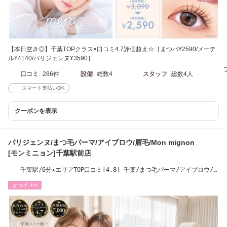
【本日空き◎】千葉TOPクラス×口コミ4.7評価超え☆［まつパ¥2590/メーテ
ル¥4140/パリジェンヌ¥3590］
口コミ
286件
設備
総数4
スタッフ
総数4人
スマート支払いOK
クーポンを表示
パリジェンヌ/まつ毛パーマ/アイブロウ/眉毛/Mon mignon
[モンミニョン]千葉駅前店
千葉駅/6分★エリアTOP口コミ[4.8] 千葉/まつ毛パーマ/アイブロウ/
眉毛/まゆげ/千葉駅
まつげ･ﾒｲｸ