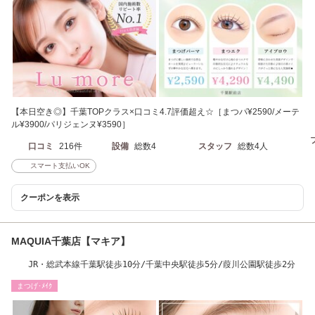
【本日空き◎】千葉TOPクラス×口コミ4.7評価超え☆［まつパ¥2590/メーテ
ル¥3900/パリジェンヌ¥3590］
口コミ
216件
設備
総数4
スタッフ
総数4人
スマート支払いOK
クーポンを表示
MAQUIA千葉店【マキア】
JR・総武本線千葉駅徒歩10分/千葉中央駅徒歩5分/葭川公園駅徒歩2分
まつげ･ﾒｲｸ