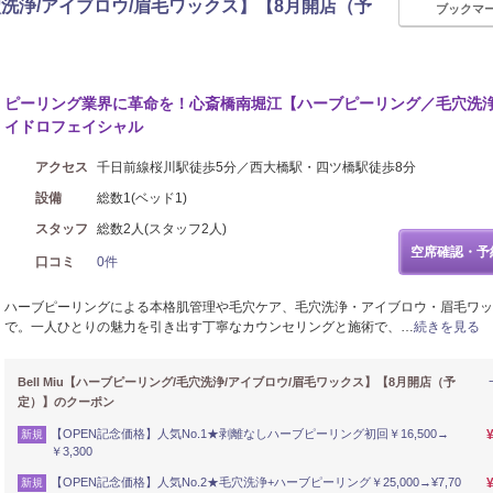
/毛穴洗浄/アイブロウ/眉毛ワックス】【8月開店（予
ブックマ
メイク
ピーリング業界に革命を！心斎橋南堀江【ハーブピーリング／毛穴洗
イドロフェイシャル
アクセス
千日前線桜川駅徒歩5分／西大橋駅・四ツ橋駅徒歩8分
設備
総数1(ベッド1)
スタッフ
総数2人(スタッフ2人)
空席確認・予
口コミ
0件
ハーブピーリングによる本格肌管理や毛穴ケア、毛穴洗浄・アイブロウ・眉毛ワッ
で。一人ひとりの魅力を引き出す丁寧なカウンセリングと施術で、…
続きを見る
Bell Miu【ハーブピーリング/毛穴洗浄/アイブロウ/眉毛ワックス】【8月開店（予
定）】のクーポン
【OPEN記念価格】人気No.1★剥離なしハーブピーリング初回￥16,500→
新規
￥3,300
【OPEN記念価格】人気No.2★毛穴洗浄+ハーブピーリング￥25,000→¥7,70
新規