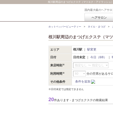
桜川駅周辺のまつげエクステ（マツエク・アイラッシュ
国内最大級のヘアサロ
ヘアサロン
ホットペッパービューティー
ネイル・まつげ
桜川駅周辺のまつげエクステ（マツ
桜川駅
駅変更
エリア
日付
日付未定
今日（8/8）
来店時刻
指定なし
〜
指定なし
利用時間
分の空席があるサ
条件を追加
その他条件
※日付未定では指定できません
20
件あります - まつげエクステの検索結果