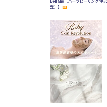
Bell Miu【ハーブピーリング
定）】
UP
エステ
リラク
まつげ・