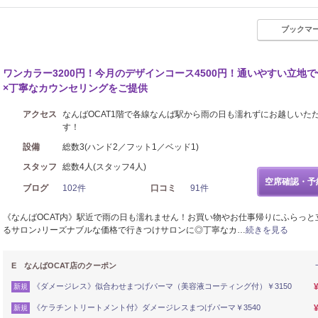
ブックマ
ワンカラー3200円！今月のデザインコース4500円！通いやすい立地
×丁寧なカウンセリングをご提供
アクセス
なんばOCAT1階で各線なんば駅から雨の日も濡れずにお越しいた
す！
設備
総数3(ハンド2／フット1／ベッド1)
スタッフ
総数4人(スタッフ4人)
空席確認・予
ブログ
102件
口コミ
91件
《なんばOCAT内》駅近で雨の日も濡れません！お買い物やお仕事帰りにふらっと
るサロン♪リーズナブルな価格で行きつけサロンに◎丁寧なカ…
続きを見る
E なんばOCAT店のクーポン
《ダメージレス》似合わせまつげパーマ（美容液コーティング付）￥3150
新規
《ケラチントリートメント付》ダメージレスまつげパーマ￥3540
新規