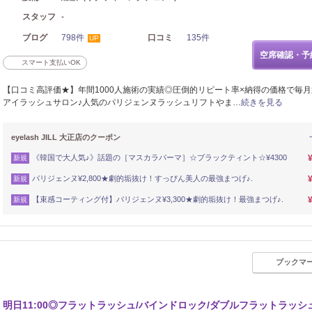
スタッフ
-
ブログ
798件
口コミ
135件
UP
空席確認・予
スマート支払いOK
【口コミ高評価★】年間1000人施術の実績◎圧倒的リピート率×納得の価格で毎
アイラッシュサロン♪人気のパリジェンヌラッシュリフトやま…
続きを見る
eyelash JILL 大正店のクーポン
《韓国で大人気♪》話題の［マスカラパーマ］☆ブラックティント☆¥4300
新規
パリジェンヌ¥2,800★劇的垢抜け！すっぴん美人の最強まつげ♪.
新規
【束感コーティング付】パリジェンヌ¥3,300★劇的垢抜け！最強まつげ♪.
新規
ブックマ
明日11:00◎フラットラッシュ/バインドロック/ダブルフラットラッシ