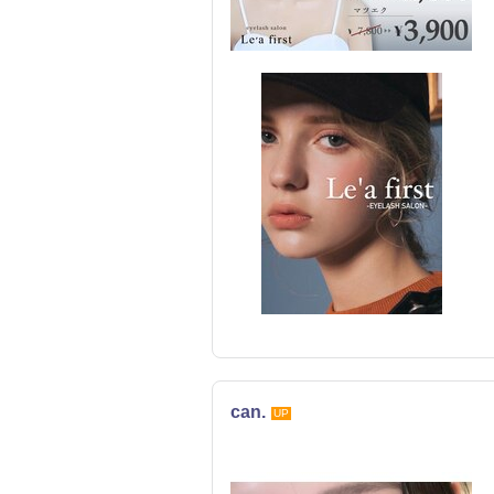
can.
UP
まつげ・メイク