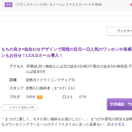
《ブラックティント付》ダメージレスマスカラパーマ￥3540
新規
ブックマ
もちの良さ×似合わせデザインで理想の目元へ◎人気のワンホンや束感
ンもお任せ！LC/LDカール導入！
アクセス
JR難波,四ツ橋線なんば北口徒歩2分/桜川7番出口徒歩3分/御堂筋,
んば徒歩5分
設備
総数3(リクライニングチェア3)
スタッフ
総数2人(施術者（まつげ）2人)
ブログ
348件
口コミ
47件
UP
空席確認・予
スマート支払いOK
「まつげに優しく、モチの良い施術をお届けしたい…」 まつげや眉毛の状況を診
なカウンセリングで一人一人のライフスタイルに合った提案をい…
続きを見る