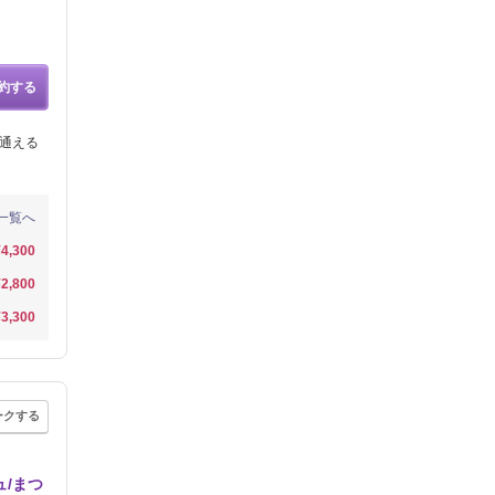
約する
月通える
一覧へ
¥4,300
¥2,800
¥3,300
ークする
ュ/まつ