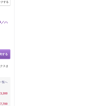
ークする
浄／ハ
約する
クスま
一覧へ
¥3,300
¥7,700