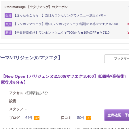
utari matsuge 【ウタリマツゲ】のクーポン
【迷ったらこちら！】当日カウンセリングでメニュー決定☆¥０～
全員
【ワンホンマツエク】網紅(ワンホン)マツエク/話題の束感マツエク ¥7900
全員
【平日特別価格】ワンホンマツエク￥7900から★10%OFF★￥7110
新規
ーマ/パリジェンヌ/マツエク】
ブックマ
【New Open！パリジェンヌ\2,500/マツエク\3,400】低価格×高技術
駅徒歩6分★】
アクセス
桜川駅徒歩6分
設備
-
スタッフ
-
空席確認・予
ブログ
64件
口コミ
50件
UP
UP