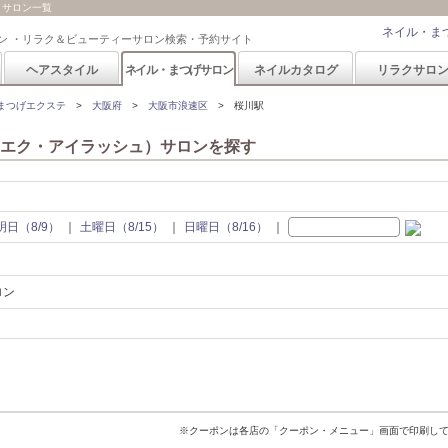
）サロン一覧
ネイル・ま
ン ・リラク＆ビューティーサロン検索・予約サイト
ヘアスタイル
ネイル・まつげサロン
ネイルカタログ
リラクサロ
まつげエクステ
大阪府
大阪市浪速区
桜川駅
エク・アイラッシュ）サロンを探す
明日（8/9）
土曜日（8/15）
日曜日（8/16）
ロン
※クーポンは各店の「クーポン・メニュー」画面で印刷し