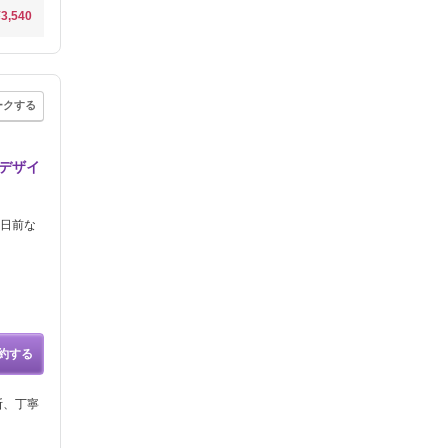
¥3,540
ークする
デザイ
千日前な
約する
断、丁寧