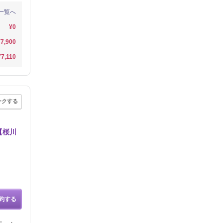
一覧へ
¥0
¥7,900
¥7,110
ークする
♪【桜川
約する