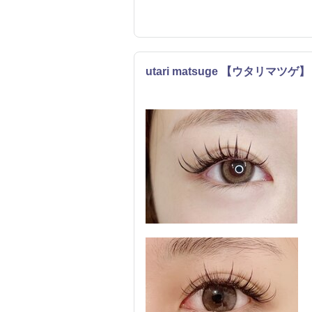
utari matsuge 【ウタリマツゲ】
まつげ・メイク