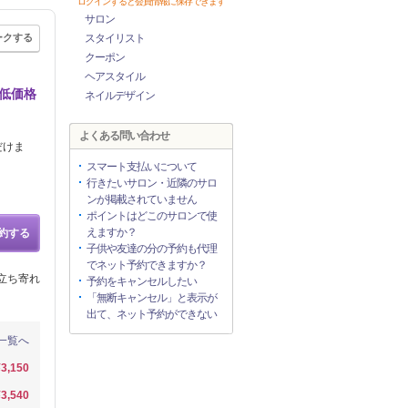
ログインすると会員情報に保存できます
サロン
ークする
スタイリスト
クーポン
ヘアスタイル
で低価格
ネイルデザイン
よくある問い合わせ
だけま
スマート支払いについて
行きたいサロン・近隣のサロ
ンが掲載されていません
ポイントはどこのサロンで使
えますか？
約する
子供や友達の分の予約も代理
でネット予約できますか？
立ち寄れ
予約をキャンセルしたい
「無断キャンセル」と表示が
出て、ネット予約ができない
一覧へ
¥3,150
¥3,540