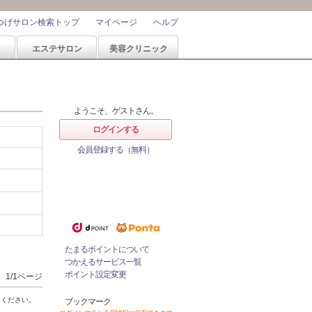
つげサロン検索トップ
マイページ
ヘルプ
ン
エステサロン
美容クリニック
ようこそ、ゲストさん。
ログインする
会員登録する（無料）
ホットペッパービューティーなら
1%
ポイントが
たまる！
ためたポイントをつかっておとく
にサロンをネット予約！
たまるポイントについて
つかえるサービス一覧
ポイント設定変更
1/1ページ
てください。
ブックマーク