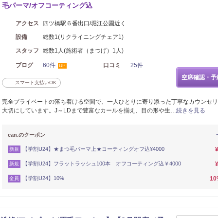
毛パーマ/オフコーティング込
アクセス
四ツ橋駅６番出口/堀江公園近く
設備
総数1(リクライニングチェア1)
スタッフ
総数1人(施術者（まつげ）1人)
ブログ
60件
口コミ
25件
UP
空席確認・予
スマート支払いOK
完全プライベートの落ち着ける空間で、一人ひとりに寄り添った丁寧なカウンセリ
大切にしています。J～LDまで豊富なカールを揃え、目の形や生…
続きを見る
can.のクーポン
【学割U24】★まつ毛パーマ上★コーティングオフ込¥4000
新規
【学割U24】フラットラッシュ100本 オフコーティング込￥4000
新規
【学割U24】10%
1
全員