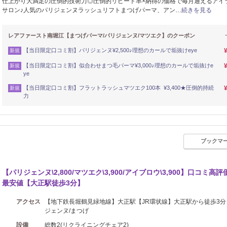
仕上がり大満足の圧倒的技術力◎圧倒的リピート率×納得の価格で毎月通えるアイ
サロン♪人気のパリジェンヌラッシュリフトまつげパーマ、アン…
続きを見る
レアファースト南堀江【まつげパーマ/パリジェンヌ/マツエク】のクーポン
【当日限定口コミ割】パリジェンヌ¥2,500♪理想のカールで垢抜けeye
新規
【当日限定口コミ割】似合わせまつ毛パーマ¥3,000♪理想のカールで垢抜けe
新規
ye
【当日限定口コミ割】フラットラッシュマツエク100本 ¥3,400★圧倒的持続
新規
力
ブックマ
【パリジェンヌ\2,800/マツエク\3,900/アイブロウ\3,900】口コミ高評
最安値【大正駅徒歩3分】
アクセス
【地下鉄長堀鶴見緑地線】大正駅【JR環状線】大正駅から徒歩3分
ジェンヌ/まつげ
設備
総数2(リクライニングチェア2)