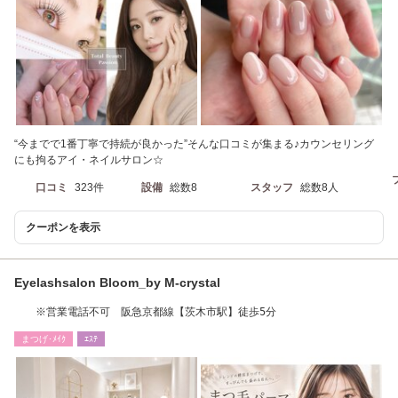
“今までで1番丁寧で持続が良かった”そんな口コミが集まる♪カウンセリング
にも拘るアイ・ネイルサロン☆
口コミ
323件
設備
総数8
スタッフ
総数8人
クーポンを表示
Eyelashsalon Bloom_by M-crystal
※営業電話不可 阪急京都線【茨木市駅】徒歩5分
まつげ･ﾒｲｸ
ｴｽﾃ