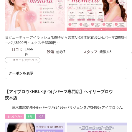
旧ビューティーアイラッシュ/朝9時から営業/JR茨木駅徒歩1分/パーマ2800円
～パリ3500円～エクステ3300円～
口コミ
1466
設備
総数7
スタッフ
総数4人
件
スマート支払いOK
クーポンを表示
【アイブロウ×HBL×まつげパーマ専門店】ヘイリーブロウ
茨木店
茨木市駅徒歩4分★パーマ/¥2490★パリジェンヌ/¥3490★アイブロウ/
¥3000
まつげ･ﾒｲｸ
ﾘﾗｸ
ｴｽﾃ