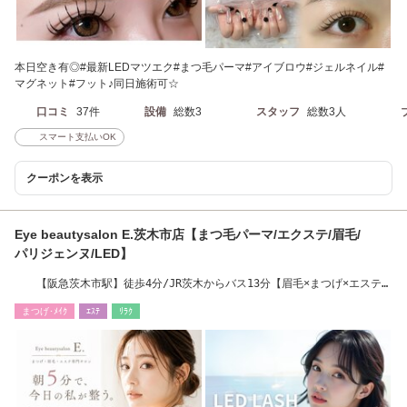
本日空き有◎#最新LEDマツエク#まつ毛パーマ#アイブロウ#ジェルネイル#
マグネット#フット♪同日施術可☆
口コミ
37件
設備
総数3
スタッフ
総数3人
スマート支払いOK
クーポンを表示
Eye beautysalon E.茨木市店【まつ毛パーマ/エクステ/眉毛/
パリジェンヌ/LED】
【阪急茨木市駅】徒歩4分/JR茨木からバス13分【眉毛×まつげ×エステ×
脱毛×LED】
まつげ･ﾒｲｸ
ｴｽﾃ
ﾘﾗｸ