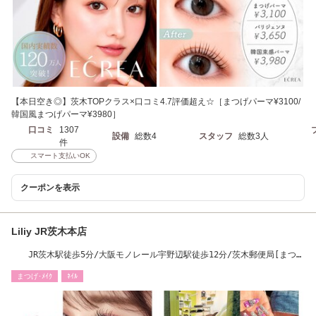
【本日空き◎】茨木TOPクラス×口コミ4.7評価超え☆［まつげパーマ¥3100/
韓国風まつげパーマ¥3980］
口コミ
1307
設備
総数4
スタッフ
総数3人
件
スマート支払いOK
クーポンを表示
Liliy JR茨木本店
JR茨木駅徒歩5分/大阪モノレール宇野辺駅徒歩12分/茨木郵便局[まつ
パ/ネイル/眉毛]
まつげ･ﾒｲｸ
ﾈｲﾙ