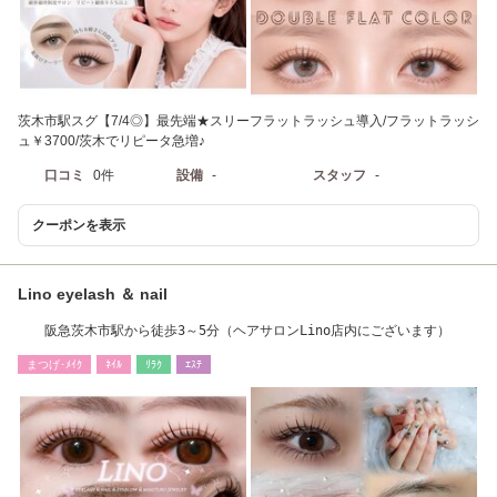
茨木市駅スグ【7/4◎】最先端★スリーフラットラッシュ導入/フラットラッシ
ュ￥3700/茨木でリピータ急増♪
口コミ
0件
設備
-
スタッフ
-
クーポンを表示
Lino eyelash ＆ nail
阪急茨木市駅から徒歩3～5分（ヘアサロンLino店内にございます）
まつげ･ﾒｲｸ
ﾈｲﾙ
ﾘﾗｸ
ｴｽﾃ