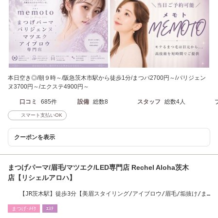
本日空き◎/朝９時～/阪急茨木市駅から徒歩1分/まつパ2700円～/パリジェン
ヌ3700円～/エクステ4900円～
口コミ
685件
設備
総数8
スタッフ
総数4人
スマート支払いOK
クーポンを表示
まつげパーマ/眉毛/マツエク/LED専門店 Rechel Aloha茨木
店【リシェルアロハ】
【JR茨木駅】徒歩3分【美眉スタイリング/アイブロウ/眉毛/垢抜け/ま
つげパーマ】
まつげ･ﾒｲｸ
ｴｽﾃ