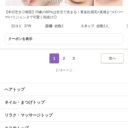
【本日空き◎個室】印象の80%は目元で決まる！黄金比眉毛×束感まつげパー
マ/パリジェンヌで可愛く垢抜け◎
口コミ
37件
設備
総数2
スタッフ
総数2人
クーポンを表示
1
2
3
次へ
1
/
3ページ
ヘアトップ
ネイル・まつげトップ
リラク・マッサージトップ