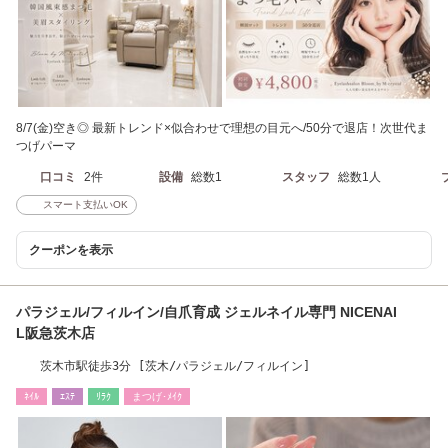
8/7(金)空き◎ 最新トレンド×似合わせで理想の目元へ/50分で退店！次世代ま
つげパーマ
口コミ
2件
設備
総数1
スタッフ
総数1人
スマート支払いOK
クーポンを表示
パラジェル/フィルイン/自爪育成 ジェルネイル専門 NICENAI
L阪急茨木店
茨木市駅徒歩3分 [茨木/パラジェル/フィルイン]
ﾈｲﾙ
ｴｽﾃ
ﾘﾗｸ
まつげ･ﾒｲｸ