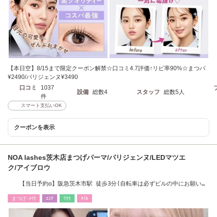
【本日空】8/15まで限定クーポン解禁☆口コミ4.7評価↑リピ率90%☆まつパ
¥2490/パリジェンヌ¥3490
口コミ
1037
設備
総数4
スタッフ
総数5人
件
スマート支払いOK
クーポンを表示
NOA lashes茨木店まつげパーマ/パリジェンヌ/LEDマツエ
ク/アイブロウ
【当日予約◎】阪急茨木市駅 徒歩3分(自転車は必ずビルの中にお願いし
ます）
まつげ･ﾒｲｸ
ｴｽﾃ
ﾘﾗｸ
ﾈｲﾙ