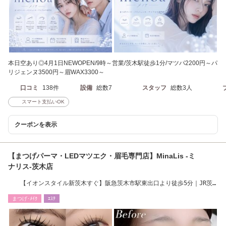
本日空あり◎4月1日NEWOPEN/9時～営業/茨木駅徒歩1分/マツパ2200円～パ
リジェンヌ3500円～眉WAX3300～
口コミ
138件
設備
総数7
スタッフ
総数3人
スマート支払いOK
クーポンを表示
【まつげパーマ・LEDマツエク・眉毛専門店】MinaLis -ミ
ナリス-茨木店
【イオンスタイル新茨木すぐ】阪急茨木市駅東出口より徒歩5分｜JR茨
木駅より徒歩22分
まつげ･ﾒｲｸ
ｴｽﾃ