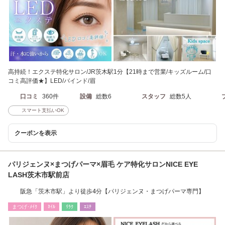
高持続！エクステ特化サロン/JR茨木駅1分【21時まで営業/キッズルーム/口
コミ高評価★】LED/バインド/眉
口コミ
360件
設備
総数6
スタッフ
総数5人
スマート支払いOK
クーポンを表示
パリジェンヌ×まつげパーマ×眉毛 ケア特化サロンNICE EYE
LASH茨木市駅前店
阪急「茨木市駅」より徒歩4分【パリジェンヌ・まつげパーマ専門】
まつげ･ﾒｲｸ
ﾈｲﾙ
ﾘﾗｸ
ｴｽﾃ