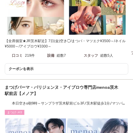
【全席個室★JR茨木駅近】7日(金)空き◯/まつパ・マツエク¥3500～/ネイル
¥5000～/アイブロウ¥3300～
口コミ
219件
設備
総数7
スタッフ
総数5人
クーポンを表示
まつげパーマ・パリジェンヌ・アイブロウ専門店menoa茨木
駅前店【メノア】
本日空き◎朝9時～サンプラザ茨木駅前ビル3F/茨木駅徒歩1分/マツパ
2200円～
まつげ･ﾒｲｸ