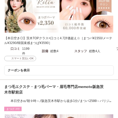
【本日空き◎】茨木TOPクラス×口コミ4.7評価超え☆［まつパ¥2350/メーテ
ル¥3290/韓国束感まつぱ¥3590］
口コミ
1199
設備
総数4
スタッフ
総数4人
件
スマート支払いOK
クーポンを表示
まつ毛エクステ・まつ毛パーマ・眉毛専門店memoto阪急茨
木市駅前店
本日空き◎/朝９時～/阪急茨木市駅から徒歩1分/まつパ2500～パリジェ
ンヌ3500～
まつげ･ﾒｲｸ