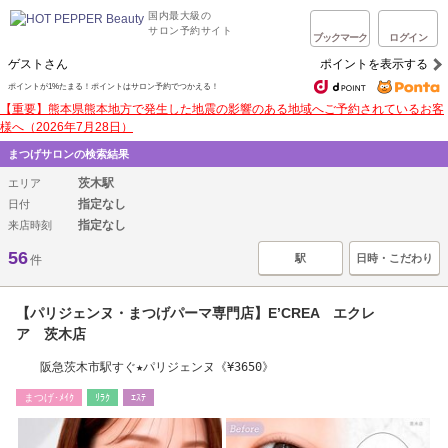
国内最大級の
サロン予約サイト
ブックマーク
ログイン
ゲストさん
ポイントを表示する
ポイントが1%たまる！ポイントはサロン予約でつかえる！
【重要】熊本県熊本地方で発生した地震の影響のある地域へご予約されているお客
様へ（2026年7月28日）
まつげサロンの検索結果
茨木駅
エリア
指定なし
日付
指定なし
来店時刻
56
駅
日時・こだわり
件
【パリジェンヌ・まつげパーマ専門店】E’CREA エクレ
ア 茨木店
阪急茨木市駅すぐ★パリジェンヌ《¥3650》
まつげ･ﾒｲｸ
ﾘﾗｸ
ｴｽﾃ