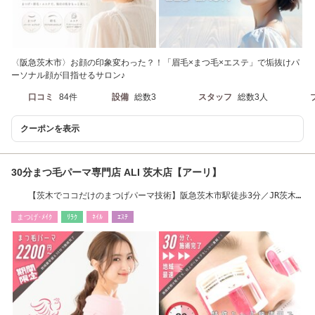
〈阪急茨木市〉お顔の印象変わった？！「眉毛×まつ毛×エステ」で垢抜けパ
ーソナル顔が目指せるサロン♪
口コミ
84件
設備
総数3
スタッフ
総数3人
クーポンを表示
30分まつ毛パーマ専門店 ALI 茨木店【アーリ】
【茨木でココだけのまつげパーマ技術】阪急茨木市駅徒歩3分／JR茨木
駅徒歩15分
まつげ･ﾒｲｸ
ﾘﾗｸ
ﾈｲﾙ
ｴｽﾃ