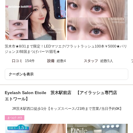
茨木市★8/31まで限定！LEDマツエク/フラットラッシュ100本￥5000★パリ
ジェンヌ/韓国まつげパーマ/眉毛★
口コミ
154件
設備
総数4
スタッフ
総数5人
クーポンを表示
Eyelash Salon Etoile 茨木駅前店 【アイラッシュ専門店
エトワール】
JR茨木駅西口徒歩1分【キッズスペース/21時まで営業/当日予約OK】
まつげ･ﾒｲｸ