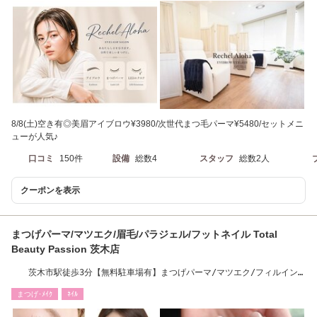
8/8(土)空き有◎美眉アイブロウ¥3980/次世代まつ毛パーマ¥5480/セットメニ
ューが人気♪
口コミ
150件
設備
総数4
スタッフ
総数2人
クーポンを表示
まつげパーマ/マツエク/眉毛/パラジェル/フットネイル Total
Beauty Passion 茨木店
茨木市駅徒歩3分【無料駐車場有】まつげパーマ/マツエク/フィルイン/
パラジェルサロン
まつげ･ﾒｲｸ
ﾈｲﾙ