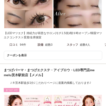
【LEDマツエク】持続力が得意なサロン(モチ1.5倍)/朝９時オープン/韓国マツ
エクコンテスト受賞/全席個室
口コミ
94件
設備
総数3
スタッフ
総数4人
クーポンを表示
まつげパーマ・まつげエクステ・アイブロウ・LED専門店me
melu茨木駅前店【メメル】
ＪＲ茨木駅徒歩1分♪こだわりページに道案内掲載しております♪
まつげ･ﾒｲｸ