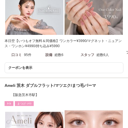
本日空【いつもオフ無料＆同価格】ワンカラー¥3990/マグネット・ニュアン
ス・ワンホン¥4990/持ち込み¥5990
口コミ
95件
設備
総数6
スタッフ
総数6人
クーポンを表示
Ameli 茨木 ダブルフラット/マツエク/まつ毛パーマ
【阪急茨木市駅】
ﾈｲﾙ
まつげ･ﾒｲｸ