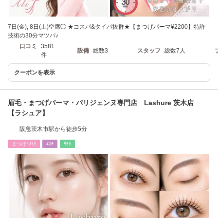
7日(金), 8日(土)空席◯ ★コスパ&タイパ抜群★【まつげパーマ¥2200】特許
技術の30分マツパ♪
口コミ
3581
設備
総数3
スタッフ
総数7人
件
クーポンを表示
眉毛・まつげパーマ・パリジェンヌ専門店 Lashure 茨木店
【ラシュア】
阪急茨木市駅から徒歩5分
まつげ･ﾒｲｸ
ｴｽﾃ
ﾘﾗｸ