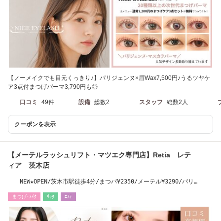
【ノーメイクでも目元くっきり♪】パリジェンヌ×眉Wax7,500円♪うるツヤケ
ア3点付まつげパーマ3,790円も◎
口コミ
49件
設備
総数2
スタッフ
総数2人
クーポンを表示
【メーテルラッシュリフト・マツエク専門店】Retia レテ
ィア 茨木店
NEW★OPEN/茨木市駅徒歩4分/まつパ¥2350/メーテル¥3290/パリ
¥3290/韓国¥3590
まつげ･ﾒｲｸ
ﾘﾗｸ
ｴｽﾃ