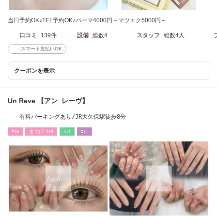
当日予約OK♪TEL予約OK♪パーマ4000円～マツエク5000円～
口コミ
139件
設備
総数4
スタッフ
総数4人
スマート支払いOK
クーポンを表示
Un Reve 【アン レーヴ】
有料パーキングあり/JR大久保駅徒歩8分
ﾈｲﾙ
まつげ･ﾒｲｸ
ﾘﾗｸ
ｴｽﾃ