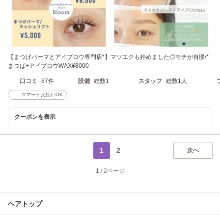
【まつげパーマとアイブロウ専門店*】マツエクも始めました◎モチが自慢/*
まつぱ+アイブロウWAX¥8000
口コミ
87件
設備
総数1
スタッフ
総数1人
スマート支払いOK
クーポンを表示
1
2
次へ
1
/
2ページ
ヘアトップ