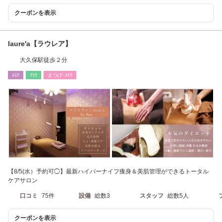
クーポンを表示
laure'a【ラウレア】
大久保駅徒歩２分
ｴｽﾃ
ﾘﾗｸ
まつげ･ﾒｲｸ
【8/5(水）予約可◯】最新ハイパーナイフ痩身＆美肌管理ができるトータル
ケアサロン
口コミ
75件
設備
総数3
スタッフ
総数5人
クーポンを表示