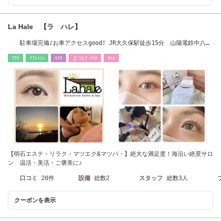
La Hale 【ラ ハレ】
駐車場完備♪お車アクセスgood! JR大久保駅徒歩15分 山陽電鉄中八木
駅徒歩5分
ﾘﾗｸ
ﾘﾌﾚｯｼｭ
ｴｽﾃ
まつげ･ﾒｲｸ
ﾈｲﾙ
【明石エステ・リラク・マツエク&マツパ・】絶大な満足度！海沿い絶景サロ
ン 温活・美活・ご褒美に♪
口コミ
28件
設備
総数2
スタッフ
総数3人
クーポンを表示