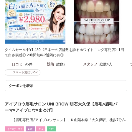
タイムセール中¥1,480《日本一の店舗数を誇るホワイトニング専門店》1回
で白さ実感◎２時間無料P近隣に有◎
口コミ
95件
設備
総数2
スタッフ
総数4人
スマート支払いOK
クーポンを表示
アイブロウ眉毛サロン UNI BROW 明石大久保【眉毛×眉毛パ
ーマ×アイブロウ×まゆげ】
【眉毛専門店/アイブロウサロン】ＪＲ山陽本線「大久保駅」徒歩7分/
駐車場有り
まつげ･ﾒｲｸ
ｴｽﾃ
ﾈｲﾙ
ﾘﾗｸ