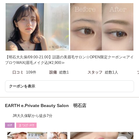
【明石大久保/09:00-21:00】話題の美眉毛サロン☆OPEN限定クーポン≪アイ
ブロウWAX(眉毛メイク込)¥2,900≫
口コミ
109件
設備
総数1
スタッフ
総数1人
クーポンを表示
EARTH e.Private Beauty Salon 明石店
JR大久保駅から徒歩7分
ｴｽﾃ
まつげ･ﾒｲｸ