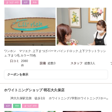
まつげ･ﾒｲｸ
ｴｽﾃ
ﾈｲﾙ
ワンホン マツエク. 上下まつげパーマ.バインドロック.上下フラットラッシ
ュ.下まつ毛.カラー70色
口コミ
2080
設備
総数3
スタッフ
総数3人
件
クーポンを表示
ホワイトニングショップ 明石大久保店
JR大久保駅北側 徒歩1分 ホワイトニング/学割ホワイトニング/ホー
ムホワイトニング
ｴｽﾃ
ﾘﾗｸ
まつげ･ﾒｲｸ