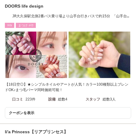
DOORS life design
JR大久保駅北側2番バス乗り場より山手台行きバスで約15分 「山手台
口」バス停からすぐ
ﾈｲﾙ
まつげ･ﾒｲｸ
【18日空◎】★シンプルネイルやアートが人気！カラー100種類以上ブレン
ドOK♪まつ毛パーマ同時施術可能！
口コミ
223件
設備
総数4
スタッフ
総数3人
クーポンを表示
li'a Princess【リアプリンセス】