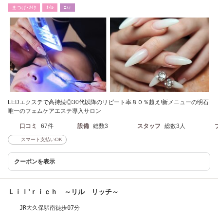
まつげ･ﾒｲｸ
ﾈｲﾙ
ｴｽﾃ
LEDエクステで高持続◎30代以降のリピート率８０％越え!新メニューの明石
唯一のフェムケアエステ導入サロン
口コミ
67件
設備
総数3
スタッフ
総数3人
スマート支払いOK
クーポンを表示
Ｌｉｌ’ｒｉｃｈ ～リル リッチ～
JR大久保駅南徒歩07分