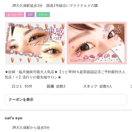
JR大久保駅徒歩3分 国道2号線沿いマクドナルドの隣
まつげ･ﾒｲｸ
ｴｽﾃ
ﾘﾌﾚｯｼｭ
★妊婦・臨月施術可能大人気店★【リピ率98％超実績認証済ご予約殺到大人
気店！☆】流行りの最先端サロン★
口コミ
65件
設備
総数3
スタッフ
総数4人
クーポンを表示
cat's eye
JR大久保駅から徒歩5分