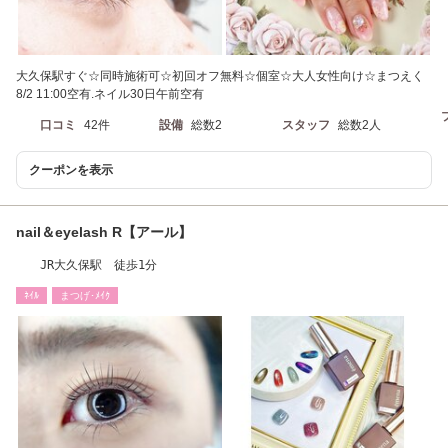
大久保駅すぐ☆同時施術可☆初回オフ無料☆個室☆大人女性向け☆まつえく
8/2 11:00空有.ネイル30日午前空有
口コミ
42件
設備
総数2
スタッフ
総数2人
クーポンを表示
nail＆eyelash R【アール】
JR大久保駅 徒歩1分
ﾈｲﾙ
まつげ･ﾒｲｸ