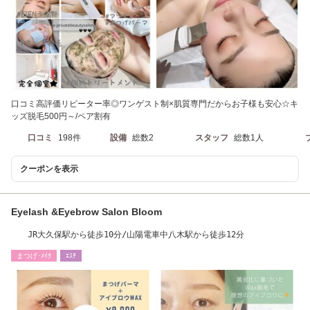
口コミ高評価リピーター率◎ワンゲスト制×肌質専門だからお子様も安心☆キ
ッズ脱毛500円～/ペア割有
口コミ
198件
設備
総数2
スタッフ
総数1人
クーポンを表示
Eyelash &Eyebrow Salon Bloom
JR大久保駅から徒歩10分/山陽電車中八木駅から徒歩12分
まつげ･ﾒｲｸ
ｴｽﾃ