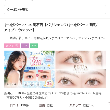
クーポンを表示
まつげパーマelua 明石店【パリジェンヌ/まつげパーマ/眉毛/
アイブロウ/マツパ】
西明石駅、東出口南側徒歩3分/まつげパーマ＆パリジェンヌ/まつげパ
ーマ/パリジェンヌ
まつげ･ﾒｲｸ
ｴｽﾃ
ﾘﾗｸ
西明石8日10時～話題の韓国式まつげパーマ×自まつ毛3mmNOBIRU×眉毛
【実績20万人・全国50店舗elua】
口コミ
130件
設備
総数3
スタッフ
総数3人