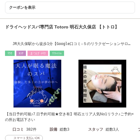
クーポンを表示
ドライヘッドスパ専門店 Totoro 明石大久保店 【トトロ】
JR大久保駅から徒歩1分【Google口コミ☆５のリラクゼーションサロ
ン】
ﾘﾗｸ
ｴｽﾃ
まつげ･ﾒｲｸ
ﾘﾌﾚｯｼｭ
【当日予約可能♪7.日予約可能★空き有】明石エリア人気No1リラク♪ご予約×
の所お電話下さい
口コミ
382件
設備
総数3
スタッフ
総数3人
スマート支払いOK