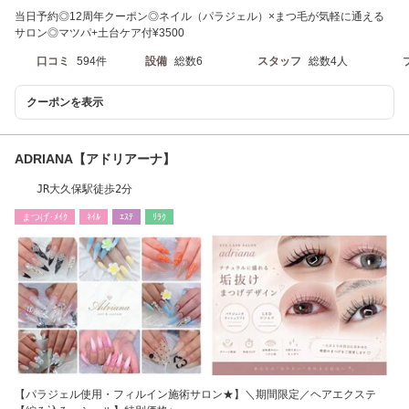
当日予約◎12周年クーポン◎ネイル（パラジェル）×まつ毛が気軽に通える
サロン◎マツパ+土台ケア付¥3500
口コミ
594件
設備
総数6
スタッフ
総数4人
クーポンを表示
ADRIANA【アドリアーナ】
JR大久保駅徒歩2分
まつげ･ﾒｲｸ
ﾈｲﾙ
ｴｽﾃ
ﾘﾗｸ
【パラジェル使用・フィルイン施術サロン★】＼期間限定／ヘアエクステ