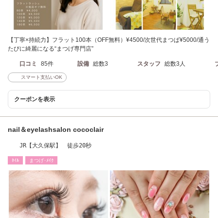
【丁寧×持続力】フラット100本（OFF無料）¥4500/次世代まつぱ¥5000/通う
たびに綺麗になる“まつげ専門店”
口コミ
85件
設備
総数3
スタッフ
総数3人
スマート支払いOK
クーポンを表示
nail＆eyelashsalon cococlair
JR【大久保駅】 徒歩20秒
ﾈｲﾙ
まつげ･ﾒｲｸ