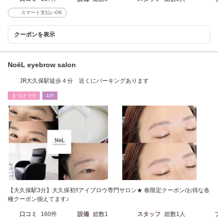
スマート支払いOK
クーポンを表示
NoёL eyebrow salon
JR大久保駅徒歩４分 近くにパーキングあります
まつげ･ﾒｲｸ
ｴｽﾃ
【大久保駅3分】大久保初!!アイブロウ専門サロン★ 春限定クーポン/お得な各
種クーポン揃えてます♪
口コミ
160件
設備
総数1
スタッフ
総数1人