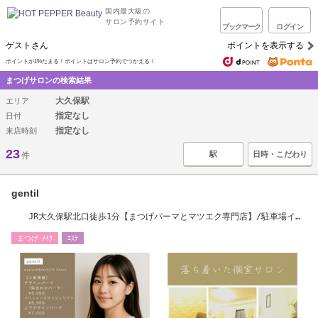
国内最大級の
サロン予約サイト
ブックマーク
ログイン
ゲストさん
ポイントを表示する
ポイントが1%たまる！ポイントはサロン予約でつかえる！
まつげサロンの検索結果
大久保駅
エリア
指定なし
日付
指定なし
来店時刻
23
駅
日時・こだわり
件
gentil
JR大久保駅北口徒歩1分【まつげパーマとマツエク専門店】/駐車場イオ
ン2時間無料
まつげ･ﾒｲｸ
ｴｽﾃ