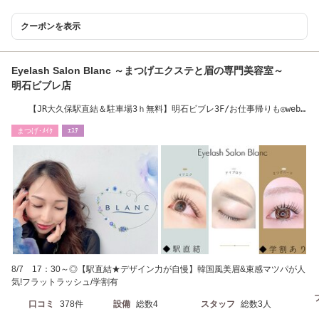
クーポンを表示
Eyelash Salon Blanc ～まつげエクステと眉の専門美容室～
明石ビブレ店
【JR大久保駅直結＆駐車場3ｈ無料】明石ビブレ3F/お仕事帰りも◎web
が×でもTEL下さい
まつげ･ﾒｲｸ
ｴｽﾃ
8/7 17：30～◎【駅直結★デザイン力が自慢】韓国風美眉&束感マツパが人
気!フラットラッシュ/学割有
口コミ
378件
設備
総数4
スタッフ
総数3人