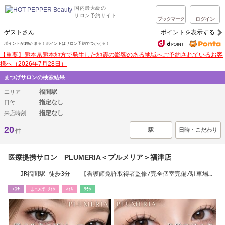
国内最大級の
サロン予約サイト
ブックマーク
ログイン
ゲストさん
ポイントを表示する
ポイントが1%たまる！ポイントはサロン予約でつかえる！
【重要】熊本県熊本地方で発生した地震の影響のある地域へご予約されているお客
様へ（2026年7月28日）
まつげサロンの検索結果
福間駅
エリア
指定なし
日付
指定なし
来店時刻
20
駅
日時・こだわり
件
医療提携サロン PLUMERIA＜プルメリア＞福津店
JR福間駅 徒歩3分 【看護師免許取得者監修/完全個室完備/駐車場完
備】
ｴｽﾃ
まつげ･ﾒｲｸ
ﾈｲﾙ
ﾘﾗｸ