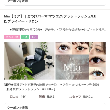
クーポンを表示
Mia【ミア】｜まつげパーマ/マツエク/フラットラッシュ/LE
D/プライベートサロン
◆JR福間駅から車で5分◆「戸井手」バス停から徒歩9分◆レガネット福津
店近く
まつげ･ﾒｲｸ
ﾘﾗｸ
ｴｽﾃ
NEW★高技術×ケア重視の施術でモチ◎［ケア付＊まつげパーマ¥4500］
［軽さ抜群フラットラッシュ¥3500～］
口コミ
44件
設備
総数1
スタッフ
総数1人
クーポンを表示