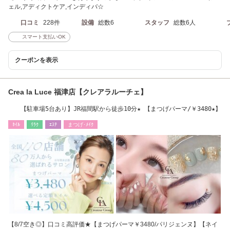
ェル,アディクトケア,インディバ☆
口コミ
228件
設備
総数6
スタッフ
総数6人
スマート支払いOK
クーポンを表示
Crea la Luce 福津店【クレアラルーチェ】
【駐車場5台あり】JR福間駅から徒歩10分★ 【まつげパーマ/￥3480★】
ﾈｲﾙ
ﾘﾗｸ
ｴｽﾃ
まつげ･ﾒｲｸ
【8/7空き◎】口コミ高評価★【まつげパーマ￥3480/パリジェンヌ】【ネイ