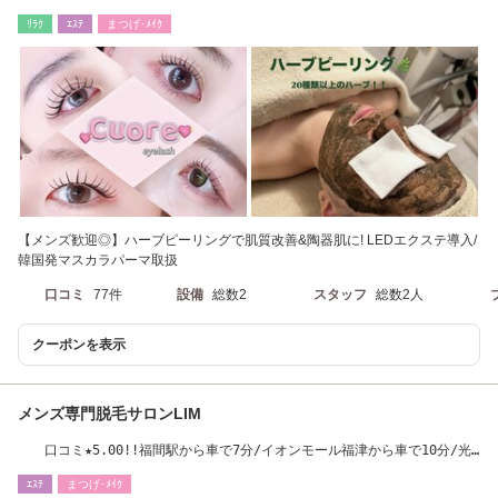
ーマ/眉毛wax】
ﾘﾗｸ
ｴｽﾃ
まつげ･ﾒｲｸ
【メンズ歓迎◎】ハーブピーリングで肌質改善&陶器肌に! LEDエクステ導入/
韓国発マスカラパーマ取扱
口コミ
77件
設備
総数2
スタッフ
総数2人
クーポンを表示
メンズ専門脱毛サロンLIM
口コミ★5.00!!福間駅から車で7分/イオンモール福津から車で10分/光
の道沿い
ｴｽﾃ
まつげ･ﾒｲｸ