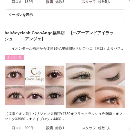
口コミ
132件
設備
総数3
スタッフ
総数5人
クーポンを表示
hair&eyelash CocoAnge福津店 【ヘアーアンドアイラッ
シュ ココアンジェ】
イオンモール福津から徒歩1分/JR福間駅さいごう口（東口）よりバスよ
り約6分
まつげ･ﾒｲｸ
【福津イオン前】パリジェンヌ初回¥4730★フラットラッシュ¥4980～★マ
ツエク¥3980～★アイブロウ￥4400～
口コミ
209件
設備
総数1
スタッフ
総数1人