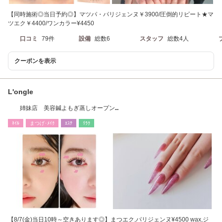
【同時施術◎当日予約◎】マツパ・パリジェンヌ￥3900/圧倒的リピート★マ
ツエク￥4400/ワンカラー¥4450
口コミ
79件
設備
総数6
スタッフ
総数4人
クーポンを表示
L'ongle
姉妹店 美容鍼よもぎ蒸しオープン
♪https://beauty.hotpepper.jp/kr/slnH000755983/
ﾈｲﾙ
まつげ･ﾒｲｸ
ｴｽﾃ
ﾘﾗｸ
【8/7(金)当日10時～空きあります◎】まつエク,パリジェンヌ¥4500 wax,ジ