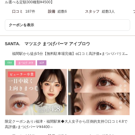
ル選べる定額300種類¥4500】
口コミ
187件
設備
総数6
スタッフ
総数3人
クーポンを表示
SANTA. マツエク まつげパーマ アイブロウ
福間駅から徒歩5分【無料駐車場完備】◎口コミ高評価★まつパ/パリエ
ク/HBL/メンズ
ﾘﾗｸ
まつげ･ﾒｲｸ
ｴｽﾃ
限定クーポンあり♪福津・福間駅東◆大人女子から圧倒的支持◎口コミ4.8で
高評価♪まつげパーマ¥4400～