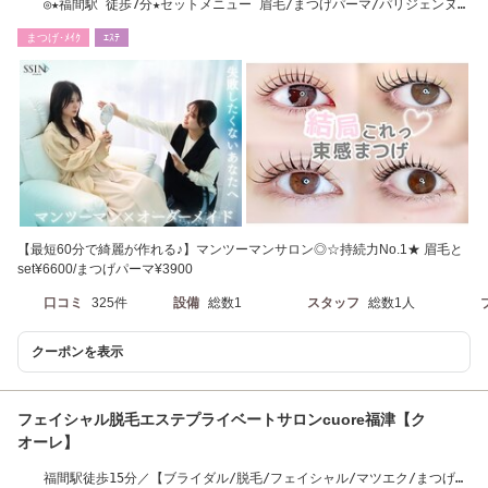
◎★福間駅 徒歩7分★セットメニュー 眉毛/まつげパーマ/パリジェンヌ/
まつパ
まつげ･ﾒｲｸ
ｴｽﾃ
【最短60分で綺麗が作れる♪】マンツーマンサロン◎☆持続力No.1★ 眉毛と
set¥6600/まつげパーマ¥3900
口コミ
325件
設備
総数1
スタッフ
総数1人
クーポンを表示
フェイシャル脱毛エステプライベートサロンcuore福津【ク
オーレ】
福間駅徒歩15分／【ブライダル/脱毛/フェイシャル/マツエク/まつげパ