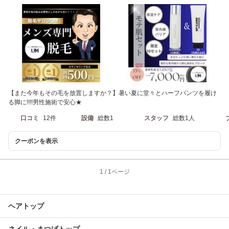
【また今年もその毛を放置しますか？】暑い夏に堂々とハーフパンツを履け
る脚に!!!!男性施術で安心★
口コミ
12件
設備
総数1
スタッフ
総数1人
クーポンを表示
1
/
1ページ
ヘアトップ