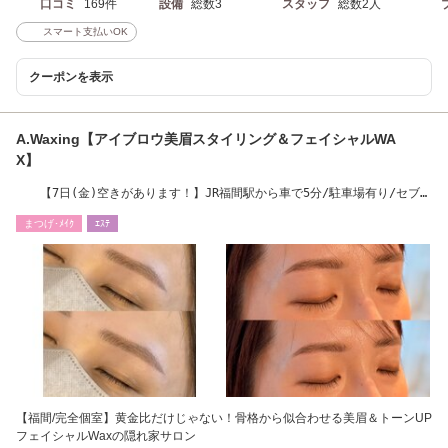
口コミ
169件
設備
総数3
スタッフ
総数2人
スマート支払いOK
クーポンを表示
A.Waxing【アイブロウ美眉スタイリング＆フェイシャルWA
X】
【7日(金)空きがあります！】JR福間駅から車で5分/駐車場有り/セブン
イレブン
まつげ･ﾒｲｸ
ｴｽﾃ
【福間/完全個室】黄金比だけじゃない！骨格から似合わせる美眉＆トーンUP
フェイシャルWaxの隠れ家サロン