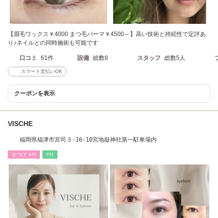
【眉毛ワックス￥4000 まつ毛パーマ￥4500～】高い技術と持続性で定評あ
り♪ネイルとの同時施術も可能です
口コミ
61件
設備
総数8
スタッフ
総数5人
スマート支払いOK
クーポンを表示
VISCHE
福岡県福津市宮司３-16-10宮地嶽神社第一駐車場内
まつげ･ﾒｲｸ
ﾘﾗｸ