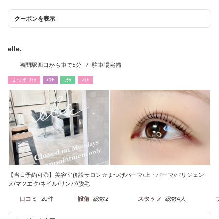
クーポンを表示
elle.
福間駅西口から車で5分 / 駐車場完備
まつげ･ﾒｲｸ
ｴｽﾃ
ﾘﾗｸ
ﾈｲﾙ
【当日予約可◎】美容室併設サロン☆まつげパーマ/上下パーマ/パリジェン
ヌ/マツエク/ネイル/リンパ/脱毛
口コミ
20件
設備
総数2
スタッフ
総数4人