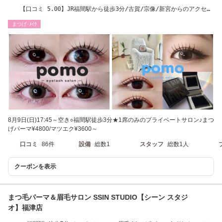
【口コミ 5.00】JR福間駅から徒歩3分/古賀/宗像/新宮からのアクセス
も◎
まつげ･ﾒｲｸ
8月9日(日)17:45～空き○福間駅徒歩3分★1席のみのプライベートサロン♪まつ
げパーマ¥4800/マツエク¥3600～
口コミ
86件
設備
総数1
スタッフ
総数1人
クーポンを表示
まつ毛パーマ＆眉毛サロン SSIN STUDIO【シーン スタジ
オ】福津店