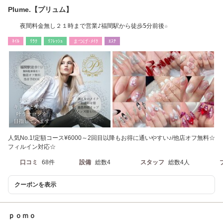
Plume.【プリュム】
夜間料金無し２１時まで営業♪福間駅から徒歩5分前後☆
ﾈｲﾙ
ﾘﾗｸ
ﾘﾌﾚｯｼｭ
まつげ･ﾒｲｸ
ｴｽﾃ
人気No.1!定額コース¥6000～2回目以降もお得に通いやすい♪/他店オフ無料☆
フィルイン対応☆
口コミ
68件
設備
総数4
スタッフ
総数4人
クーポンを表示
ｐｏｍｏ