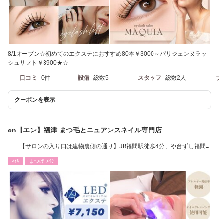
8/1オープン☆初めてのエクステにおすすめ80本￥3000～パリジェンヌラッ
シュリフト￥3900★☆
口コミ
0件
設備
総数5
スタッフ
総数2人
クーポンを表示
en【エン】福津 まつ毛とニュアンスネイル専門店
【サロンの入り口は建物裏側の通り】JR福間駅徒歩4分、や台ずし福間
駅西口店のビル2F
ﾈｲﾙ
まつげ･ﾒｲｸ