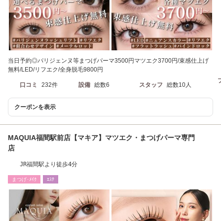
当日予約◎パリジェンヌ等まつげパーマ3500円マツエク3700円/束感仕上げ
無料/LED/リフエク/全身脱毛9800円
口コミ
232件
設備
総数6
スタッフ
総数10人
クーポンを表示
MAQUIA福間駅前店【マキア】マツエク・まつげパーマ専門
店
JR福間駅より徒歩4分
まつげ･ﾒｲｸ
ｴｽﾃ