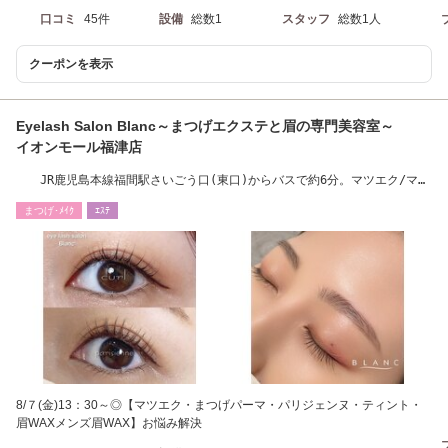
口コミ
45件
設備
総数1
スタッフ
総数1人
クーポンを表示
Eyelash Salon Blanc～まつげエクステと眉の専門美容室～
イオンモール福津店
JR鹿児島本線福間駅さいごう口(東口)からバスで約6分。マツエク/マツ
パ/下パ/美眉
まつげ･ﾒｲｸ
ｴｽﾃ
8/７(金)13：30～◎【マツエク・まつげパーマ・パリジェンヌ・ティント・
眉WAXメンズ眉WAX】お悩み解決