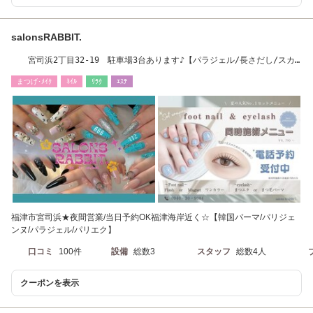
salonsRABBIT.
宮司浜2丁目32-19 駐車場3台あります♪【パラジェル/長さだし/スカ
ルプ/パリエク】
まつげ･ﾒｲｸ
ﾈｲﾙ
ﾘﾗｸ
ｴｽﾃ
福津市宮司浜★夜間営業/当日予約OK福津海岸近く☆【韓国パーマ/パリジェ
ンヌ/パラジェル/パリエク】
口コミ
100件
設備
総数3
スタッフ
総数4人
クーポンを表示