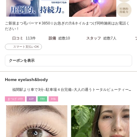
ご新規まつ毛パーマ￥3850☆お急ぎの方&ネイルまつげ同時施術はお電話く
ださい！
口コミ
113件
設備
総数10
スタッフ
総数7人
スマート支払いOK
クーポンを表示
Home eyelash&body
福間駅より車で3分☆駐車場４台完備☆大人の通うトータルビューティー
サロン
まつげ･ﾒｲｸ
ｴｽﾃ
ﾘﾗｸ
ﾈｲﾙ