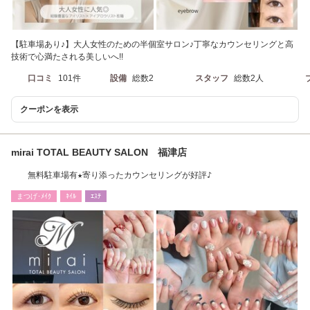
【駐車場あり♪】大人女性のための半個室サロン♪丁寧なカウンセリングと高
技術で心満たされる美しいへ!!
口コミ
101件
設備
総数2
スタッフ
総数2人
クーポンを表示
mirai TOTAL BEAUTY SALON 福津店
無料駐車場有★寄り添ったカウンセリングが好評♪
まつげ･ﾒｲｸ
ﾈｲﾙ
ｴｽﾃ