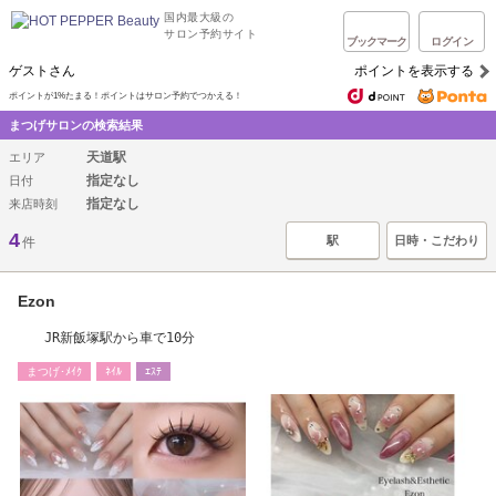
国内最大級の
サロン予約サイト
ブックマーク
ログイン
ゲストさん
ポイントを表示する
ポイントが1%たまる！ポイントはサロン予約でつかえる！
まつげサロンの検索結果
天道駅
エリア
指定なし
日付
指定なし
来店時刻
4
駅
日時・こだわり
件
Ezon
JR新飯塚駅から車で10分
まつげ･ﾒｲｸ
ﾈｲﾙ
ｴｽﾃ