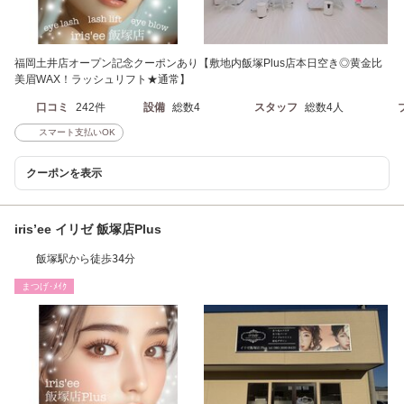
福岡土井店オープン記念クーポンあり【敷地内飯塚Plus店本日空き◎黄金比
美眉WAX！ラッシュリフト★通常】
口コミ
242件
設備
総数4
スタッフ
総数4人
スマート支払いOK
クーポンを表示
iris’ee イリゼ 飯塚店Plus
飯塚駅から徒歩34分
まつげ･ﾒｲｸ