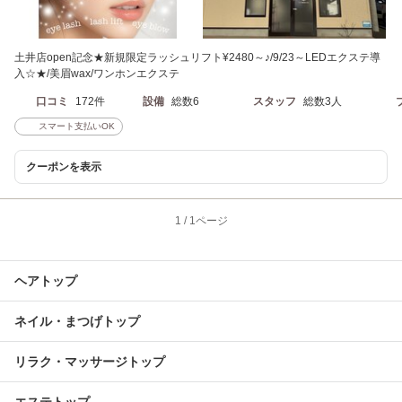
土井店open記念★新規限定ラッシュリフト¥2480～♪/9/23～LEDエクステ導
入☆★/美眉wax/ワンホンエクステ
口コミ
172件
設備
総数6
スタッフ
総数3人
スマート支払いOK
クーポンを表示
1
/
1ページ
ヘアトップ
ネイル・まつげトップ
リラク・マッサージトップ
エステトップ