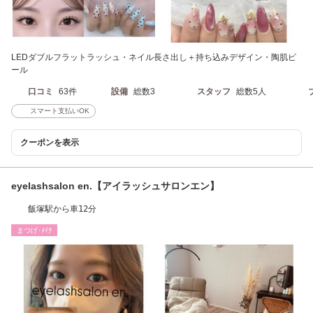
LEDダブルフラットラッシュ・ネイル長さ出し＋持ち込みデザイン・陶肌ピ
ール
口コミ
63件
設備
総数3
スタッフ
総数5人
スマート支払いOK
クーポンを表示
eyelashsalon en.【アイラッシュサロンエン】
飯塚駅から車12分
まつげ･ﾒｲｸ