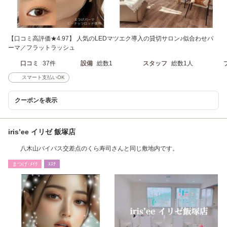
【口コミ高評価★4.97】 人気のLEDマツエク導入の貸切サロン♪似合わせパ
ーマ／フラットラッシュ
口コミ
37件
設備
総数1
スタッフ
総数1人
スマート支払いOK
クーポンを表示
iris’ee イリゼ 飯塚店
八木山バイパス交差点のくら寿司さんと同じ敷地内です。
まつげ･ﾒｲｸ
ｴｽﾃ