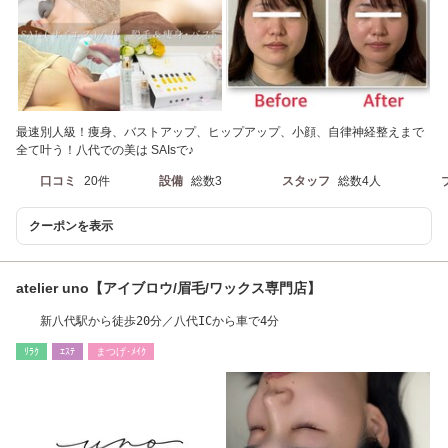
最速別人級！痩身、バストアップ、ヒップアップ、小顔、自律神経整えまで
全て叶う！八代での美は SAIsで♪
口コミ
20件
設備
総数3
スタッフ
総数4人
クーポンを表示
atelier uno【アイブロウ/眉毛/ワックス専門店】
新八代駅から徒歩20分／八代ICから車で4分
ﾘﾗｸ
ｴｽﾃ
まつげ･ﾒｲｸ