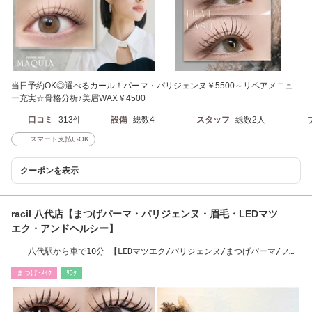
当日予約OK◎選べるカール！パーマ・パリジェンヌ￥5500～リペアメニュ
ー充実☆骨格分析♪美眉WAX￥4500
口コミ
313件
設備
総数4
スタッフ
総数2人
スマート支払いOK
クーポンを表示
racil 八代店【まつげパーマ・パリジェンヌ・眉毛・LEDマツ
エク・アンドヘルシー】
八代駅から車で10分 【LEDマツエク/パリジェンヌ/まつげパーマ/フラ
ットラッシュ】
まつげ･ﾒｲｸ
ﾘﾗｸ