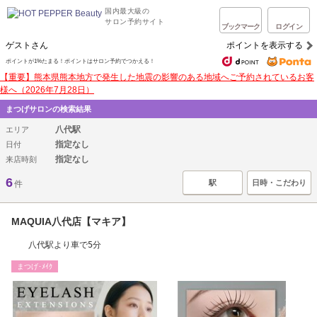
国内最大級の
サロン予約サイト
ブックマーク
ログイン
ゲストさん
ポイントを表示する
ポイントが1%たまる！ポイントはサロン予約でつかえる！
【重要】熊本県熊本地方で発生した地震の影響のある地域へご予約されているお客
様へ（2026年7月28日）
まつげサロンの検索結果
八代駅
エリア
指定なし
日付
指定なし
来店時刻
6
駅
日時・こだわり
件
MAQUIA八代店【マキア】
八代駅より車で5分
まつげ･ﾒｲｸ