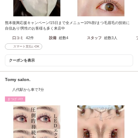
熊本復興応援キャンペーン!15日まで全メニュー10%割/まつ毛眉毛の技術に
自信あり!男性のお客様も多く来店中
口コミ
42件
設備
総数4
スタッフ
総数3人
スマート支払いOK
クーポンを表示
Tomy salon.
八代駅から車で7分
まつげ･ﾒｲｸ