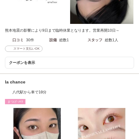
熊本地震の影響により9日まで臨時休業となります。営業再開10日～
口コミ
30件
設備
総数1
スタッフ
総数1人
スマート支払いOK
クーポンを表示
la chance
八代駅から車で10分
まつげ･ﾒｲｸ