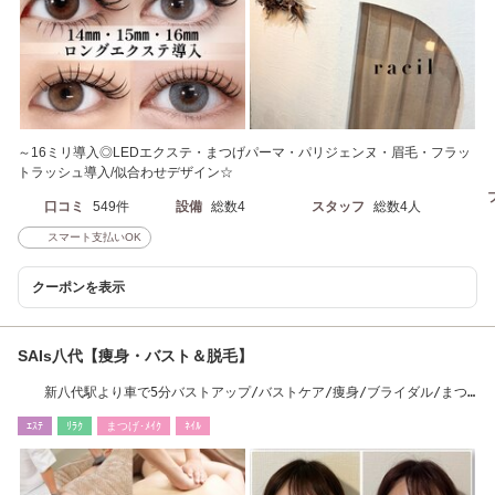
～16ミリ導入◎LEDエクステ・まつげパーマ・パリジェンヌ・眉毛・フラッ
トラッシュ導入/似合わせデザイン☆
口コミ
549件
設備
総数4
スタッフ
総数4人
スマート支払いOK
クーポンを表示
SAIs八代【痩身・バスト＆脱毛】
新八代駅より車で5分バストアップ/バストケア/痩身/ブライダル/まつ
毛/眉毛/脱毛★
ｴｽﾃ
ﾘﾗｸ
まつげ･ﾒｲｸ
ﾈｲﾙ