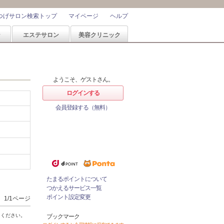
つげサロン検索トップ
マイページ
ヘルプ
ン
エステサロン
美容クリニック
ようこそ、ゲストさん。
ログインする
会員登録する（無料）
ホットペッパービューティーなら
1%
ポイントが
たまる！
ためたポイントをつかっておとく
にサロンをネット予約！
たまるポイントについて
つかえるサービス一覧
ポイント設定変更
1/1ページ
てください。
ブックマーク