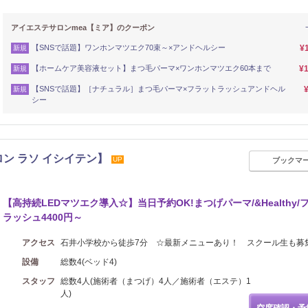
アイエステサロンmea【ミア】のクーポン
【SNSで話題】ワンホンマツエク70束～×アンドヘルシー
¥
新規
【ホームケア美容液セット】まつ毛パーマ×ワンホンマツエク60本まで
¥1
新規
【SNSで話題】［ナチュラル］まつ毛パーマ×フラットラッシュアンドヘル
新規
シー
イサロン ラソ イシイテン】
UP
ブックマ
【高持続LEDマツエク導入☆】当日予約OK!まつげパーマ/&Healthy/
ラッシュ4400円～
アクセス
石井小学校から徒歩7分 ☆最新メニューあり！ スクール生も募
設備
総数4(ベッド4)
スタッフ
総数4人(施術者（まつげ）4人／施術者（エステ）1
人)