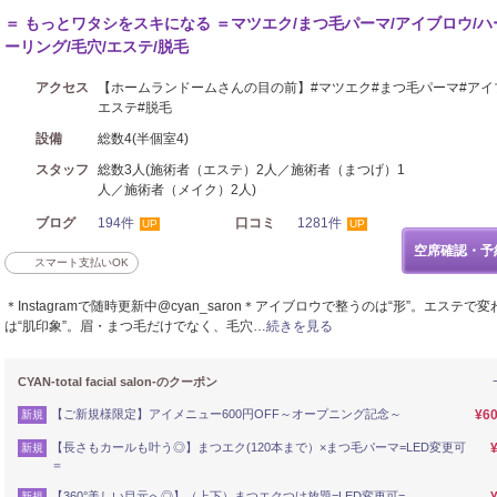
＝ もっとワタシをスキになる ＝マツエク/まつ毛パーマ/アイブロウ/ハ
ーリング/毛穴/エステ/脱毛
アクセス
【ホームランドームさんの目の前】#マツエク#まつ毛パーマ#アイ
エステ#脱毛
設備
総数4(半個室4)
スタッフ
総数3人(施術者（エステ）2人／施術者（まつげ）1
人／施術者（メイク）2人)
ブログ
194件
口コミ
1281件
UP
UP
空席確認・予
スマート支払いOK
＊Instagramで随時更新中@cyan_saron＊アイブロウで整うのは“形”。エステで
は“肌印象”。眉・まつ毛だけでなく、毛穴…
続きを見る
CYAN-total facial salon-のクーポン
【ご新規様限定】アイメニュー600円OFF～オープニング記念～
¥6
新規
【長さもカールも叶う◎】まつエク(120本まで）×まつ毛パーマ=LED変更可
新規
＝
【360°美しい目元へ◎】（上下）まつエクつけ放題=LED変更可=
新規