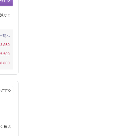
約する
派サロ
一覧へ
¥3,850
¥5,500
¥8,800
ークする
シ椿店