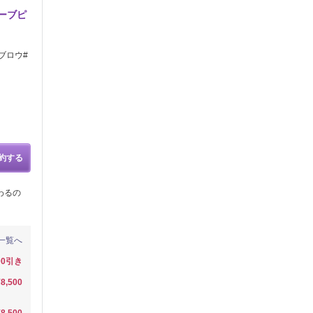
ーブピ
ブロウ#
約する
変わるの
一覧へ
00引き
¥8,500