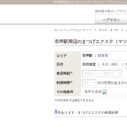
市坪駅周辺のまつげエクステ（マツエク・アイラッシュ
国内最大級のヘアサロ
ヘアサロン
ホットペッパービューティー
ネイル・まつげ
市坪駅周辺のまつげエクステ（マツ
市坪駅
駅変更
エリア
日付
日付未定
今日（8/8）
来店時刻
指定なし
〜
指定なし
利用時間
分の空席があるサ
条件を追加
その他条件
※日付未定では指定できません
8
件あります - まつげエクステの検索結果