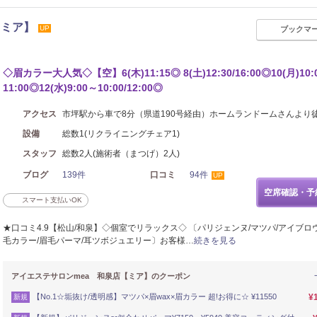
【ミア】
UP
ブックマ
◇眉カラー大人気◇【空】6(木)11:15◎ 8(土)12:30/16:00◎10(月)10:
11:00◎12(水)9:00～10:00/12:00◎
アクセス
市坪駅から車で8分（県道190号経由）ホームランドームさんより
設備
総数1(リクライニングチェア1)
スタッフ
総数2人(施術者（まつげ）2人)
ブログ
139件
口コミ
94件
UP
空席確認・予
スマート支払いOK
★口コミ4.9【松山/和泉】◇個室でリラックス◇ 〔パリジェンヌ/マツパ/アイブロウ
毛カラー/眉毛パーマ/耳ツボジュエリー〕お客様…
続きを見る
アイエステサロンmea 和泉店【ミア】のクーポン
【No.1☆垢抜け/透明感】マツパ×眉wax×眉カラー 超!お得に☆ ¥11550
¥
新規