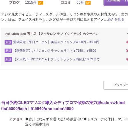
空席確認・予
ブログ
1215件
口コミ
65件
UP
UP
アジア最大アイビューティースクール併設。サロン教育事業や人材育成も行う実力
ン。目元、フェイス分析をし、お客様が一番魅力的に見えるアイメ…
続きを見る
eye salon lazo 石井店 【アイサロン ラソ イシイテン】のクーポン
愛華限定【平日クーポン】美眉スタイリング4950円→3850円
新規
【愛華限定】パリジェンヌラッシュリフト￥7150→￥5500
新規
【大人気LEDマツエク★】フラットラッシュ両目上100本まで
新規
ブックマ
当日予約◎LEDマツエク導入☆ディプロマ保持の実力派salon☆bind
flat\5000/lash lift\5940/one color\4950
アクセス
◆古川はなみずき通り近く椿参道沿い◆トスカーナの休日、マルヨ
近く※駐車場有