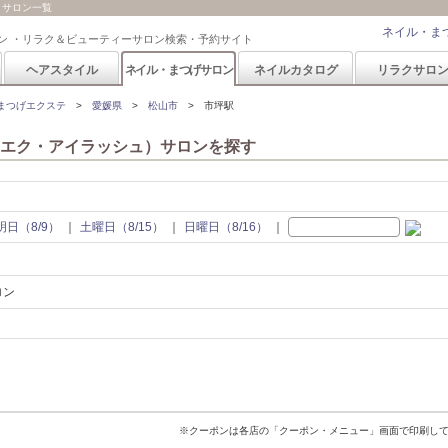
）サロン一覧
ネイル・ま
ン ・リラク＆ビューティーサロン検索・予約サイト
ヘアスタイル
ネイル・まつげサロン
ネイルカタログ
リラクサロ
まつげエクステ
愛媛県
松山市
市坪駅
エク・アイラッシュ）サロンを探す
明日（8/9）
土曜日（8/15）
日曜日（8/16）
ロン
※クーポンは各店の「クーポン・メニュー」画面で印刷し