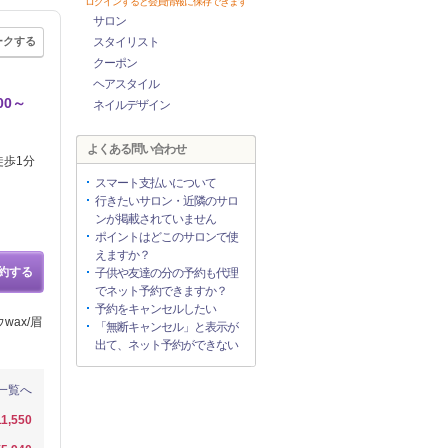
ログインすると会員情報に保存できます
サロン
ークする
スタイリスト
クーポン
ヘアスタイル
00～
ネイルデザイン
よくある問い合わせ
徒歩1分
スマート支払いについて
行きたいサロン・近隣のサロ
ンが掲載されていません
ポイントはどこのサロンで使
えますか？
約する
子供や友達の分の予約も代理
でネット予約できますか？
予約をキャンセルしたい
wax/眉
「無断キャンセル」と表示が
出て、ネット予約ができない
一覧へ
11,550