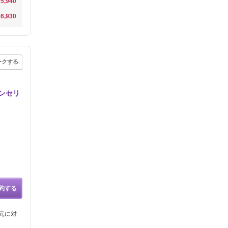
¥5,940
¥6,930
ークする
ンセリ
約する
元に対