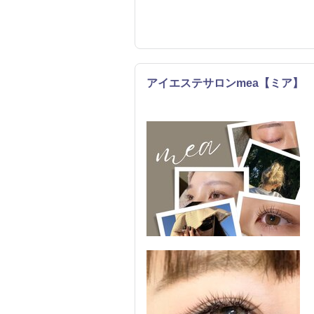
アイエステサロンmea【ミア】
まつげ・メイク
リラク
エステ