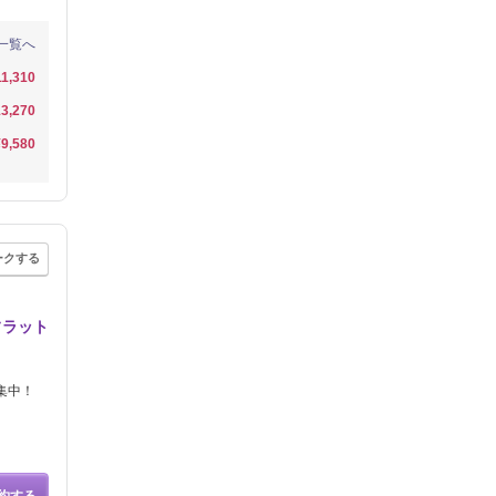
一覧へ
11,310
3,270
¥9,580
ークする
フラット
集中！