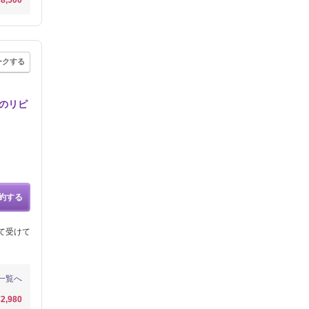
¥8,500
ークする
異のリピ
約する
て受けて
一覧へ
¥2,980