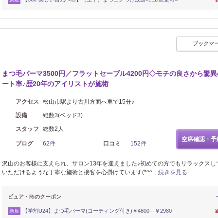
ブックマ
まつ毛パーマ3500円／フラットセーブル4200円◇モチの良さから驚
ート率♪歴20年のアイリストが施術
アクセス
松山市駅より古川方面へ車で15分♪
設備
総数3(ベッド3)
スタッフ
総数2人
空席確認・予
ブログ
62件
口コミ
152件
沢山のお客様に支えられ、サロン13年を迎えました♪初めての方でもリラックスし
いただけるような丁寧な施術と接客を心掛けています(*^^…
続きを見る
ピュア・Riのクーポン
【学割U24】まつ毛パーマ(コーティング付き)￥4800→￥2980
新規