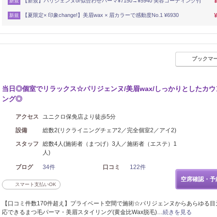
【新規】パリジェンヌor似合わせパーマ¥7150→¥5940 美容コーティング付
新規
【夏限定× 印象change!】美眉wax × 眉カラーで感動度No.1 ¥6930
新規
ブックマ
当日◎個室でリラックス☆パリジェンヌ/美眉wax/しっかりとしたカウ
ング◎
アクセス
ユニクロ保免店より徒歩5分
設備
総数2(リクライニングチェア2／完全個室2／アイ2)
スタッフ
総数4人(施術者（まつげ）3人／施術者（エステ）1
人)
ブログ
34件
口コミ
122件
空席確認・予
スマート支払いOK
【口コミ件数170件超え】プライベート空間で施術☆パリジェンヌからあらゆる目
応できるまつ毛パーマ・美眉スタイリング(黄金比Wax脱毛)…
続きを見る