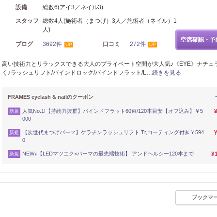
設備
総数6(アイ3／ネイル3)
スタッフ
総数4人(施術者（まつげ）3人／施術者（ネイル）1
人)
空席確認・予
ブログ
3692件
口コミ
272件
UP
UP
高い技術力とリラックスできる大人のプライベート空間が大人気♪《EYE》ナチュ
く♪ラッシュリフト/バインドロック/バインドフラット/L…
続きを見る
FRAMES eyelash & nailのクーポン
人気No.1!【持続力抜群】バインドフラット60束/120本目安【オフ込み】￥5
新規
000
【次世代まつげパーマ】ケラチンラッシュリフト Tr,コーティング付き￥594
新規
0
NEW♪【LEDマツエク×パーマの最先端技術】 アンドヘルシー120本まで
¥
新規
ブックマ