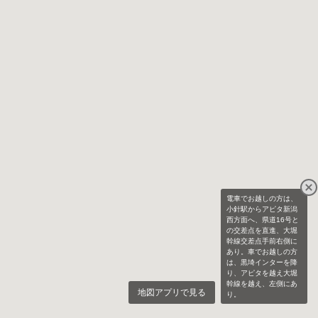
電車でお越しの方は、
小針駅からアピタ新潟
西方面へ、県道16号と
の交差点を直進、大堀
幹線交差点手前右側に
あり。車でお越しの方
は、黒埼インターを降
り、アピタを越え大堀
幹線を越え、左側にあ
地図アプリで見る
り。