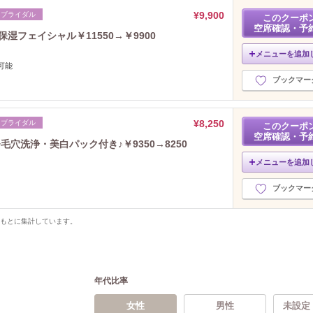
¥9,900
ブライダル
このクーポ
空席確認・予
湿フェイシャル￥11550→￥9900
メニューを追加
可能
ブックマー
¥8,250
ブライダル
このクーポ
空席確認・予
穴洗浄・美白パック付き♪￥9350→8250
メニューを追加
ブックマー
をもとに集計しています。
年代比率
女性
男性
未設定