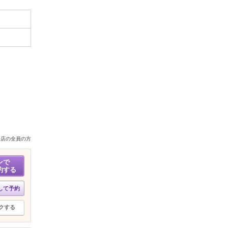
来店の全員の方
ンで
約する
して予約
クする