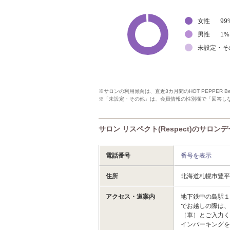
女性
99
男性
1
%
未設定・そ
※サロンの利用傾向は、直近3カ月間のHOT PEPPER 
※「未設定・その他」は、会員情報の性別欄で「回答し
サロン リスペクト(Respect)のサロン
電話番号
番号を表示
住所
北海道札幌市豊平
アクセス・道案内
地下鉄中の島駅１
でお越しの際は、
［車］とご入力
インパーキング