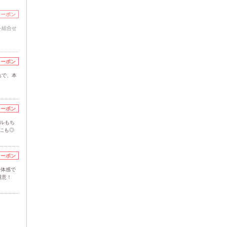
クーポン
を組合せ
クーポン
れで、本
クーポン
ツルもち
にも◎
クーポン
を体感で
用意！