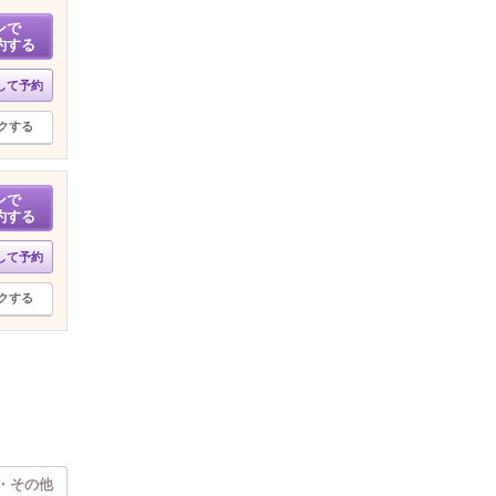
ンで
約する
して予約
クする
ンで
約する
して予約
クする
・その他