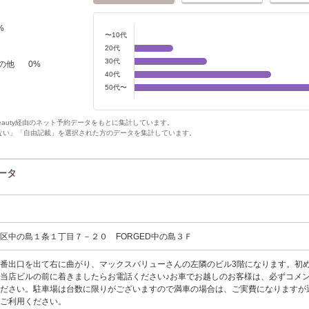
%
〜10代
20代
30代
の他
0
%
40代
50代〜
Beauty経由のネット予約データをもとに集計しています。
ない」「自由記載」を選択された方のデータを集計しています。
データ
区中の島１条１丁目７－２０ FORGED中の島３Ｆ
番出口を出て右に曲がり、マックスバリューさんの左隣のビル3階になります。初
当店ビルの前に着きましたらお電話ください♪お車でお越しのお客様は、必ずコメ
ください。駐車場は台数に限りがございますので満車の場合は、ご実費になりますが
をご利用ください。