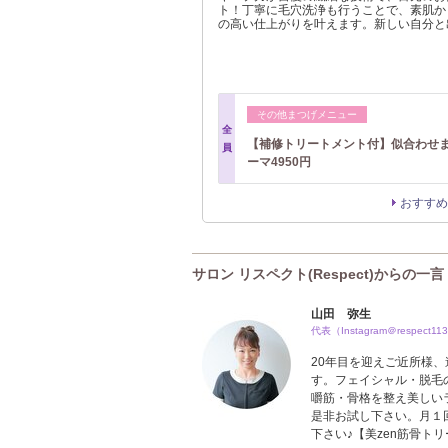
ト！丁寧に毛穴洗浄も行うことで、素肌か
の高い仕上がりを叶えます。新しい自分と
その他まつげメニュー
全
【補修トリートメント付】似合わせ
員
ーマ4950円
おすすめ
サロン リスペクト(Respect)からの一言
山田 弥生
代表（Instagram＠respect11
20年目を迎えご近所様
す。フェイシャル・脱毛
嚼筋・骨格を整え美しい
是非お試し下さい。月１
下さい♪【美zen筋骨ト