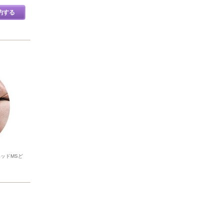
約する
ヘッドMSど