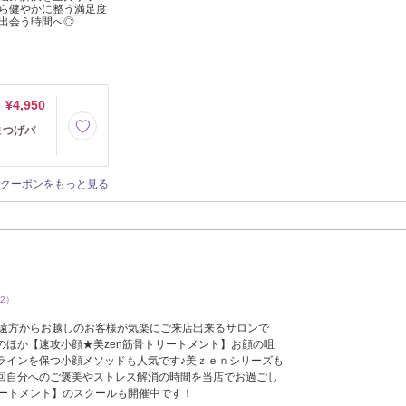
ら健やかに整う満足度
出会う時間へ◎
¥4,950
まつげパ
クーポンをもっと見る
32）
、遠方からお越しのお客様が気楽にご来店出来るサロンで
のほか【速攻小顔★美zen筋骨トリートメント】お顔の咀
ラインを保つ小顔メソッドも人気です♪美ｚｅｎシリーズも
回自分へのご褒美やストレス解消の時間を当店でお過ごし
リートメント】のスクールも開催中です！