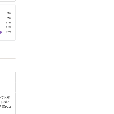
0%
9%
17%
32%
42%
めてお車
ント欄に
近隣のコ