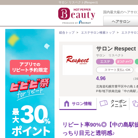
サロン リスペクト(Respect)
国内最大級のヘアサロ
ヘアサロン
総合トップ
>
エステサロン検索トップ
>
エステサロ
サロン Respe
サロン リスペクト
スマート支払いOK
4.96
（3
北海道札幌市豊平区中の島１条
P有/地下鉄南北線「中の島駅」
クーポン
サロン情報
メニュー
リピート率90%◎【中の島駅
っちり目元と透明感♪