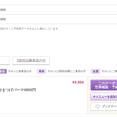
,999
,999
uty経由のネット予約時データをもとに集計しています。
2回目以降来店の方
新規
サロンに初来店の方
再来
サロンに2回目以降にご来店の方
全員
サロンにご
¥4,950
このクーポ
空席確認・予
まつげパーマ4950円
メニューを追加
ブックマー