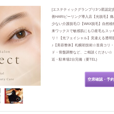
[エステティックグランプリ3つ星認定]
善HARIピーリング導入店【光脱毛】
少ない介護脱毛◎【WAX脱毛】自然植
来ワックスで敏感肌にも◎産毛もスッ
リ！【光フェイシャル】見違える透明
♪【美容整体】札幌初技術☆首肩コリ
ド・骨盤調整など、ご相談ください☆
近・駐車場2台完備（要TEL)
空席確認・予