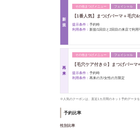
その他まつげメニュー
フェイシャル
【1番人気】まつげパーマ＋毛穴&保
新
提示条件：
予約時
規
利用条件：
新規/1回目と2回目の来店で利用
その他まつげメニュー
フェイシャル
【毛穴ケア付き☆】まつげパーマ+毛
再
提示条件：
予約時
来
利用条件：
再来の方/女性の方限定
※人気のクーポンは、直近1カ月間のネット予約データ
予約比率
性別比率