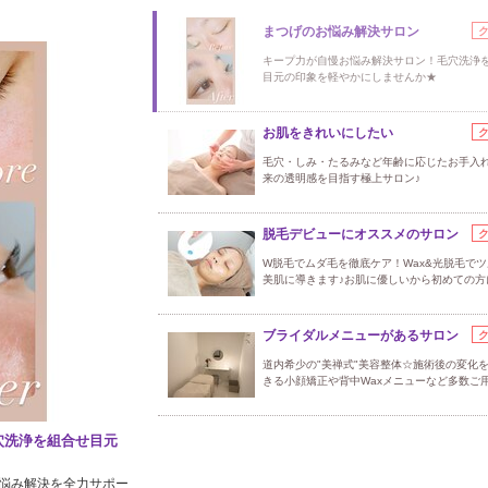
まつげのお悩み解決サロン
キープ力が自慢お悩み解決サロン！毛穴洗浄
目元の印象を軽やかにしませんか★
お肌をきれいにしたい
毛穴・しみ・たるみなど年齢に応じたお手入
来の透明感を目指す極上サロン♪
脱毛デビューにオススメのサロン
W脱毛でムダ毛を徹底ケア！Wax&光脱毛で
美肌に導きます♪お肌に優しいから初めての方
ブライダルメニューがあるサロン
道内希少の"美禅式"美容整体☆施術後の変化
きる小顔矯正や背中Waxメニューなど多数ご
穴洗浄を組合せ目元
悩み解決を全力サポー