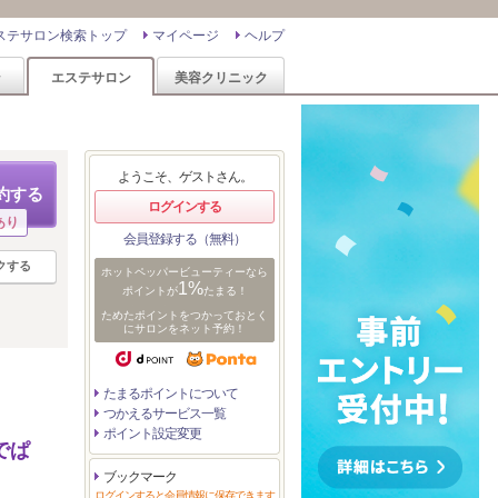
ステサロン検索トップ
マイページ
ヘルプ
ン
エステサロン
美容クリニック
ようこそ、ゲストさん。
約する
ログインする
あり
会員登録する（無料）
クする
ホットペッパービューティーなら
1%
ポイントが
たまる！
ためたポイントをつかっておとく
にサロンをネット予約！
たまるポイントについて
つかえるサービス一覧
ポイント設定変更
でぱ
ブックマーク
ログインすると会員情報に保存できます