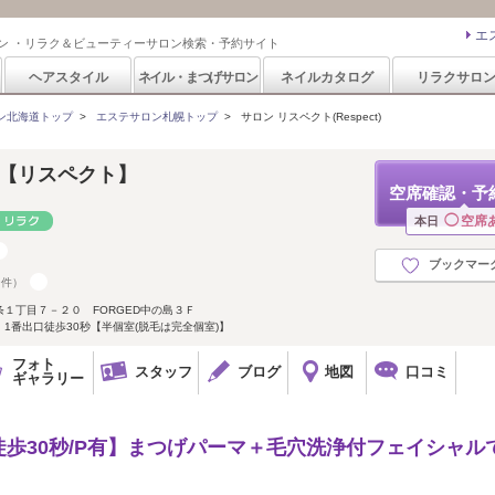
エ
ン ・リラク＆ビューティーサロン検索・予約サイト
ヘアスタイル
ネイル・まつげサロン
ネイルカタログ
リラクサロ
ン北海道トップ
>
エステサロン札幌トップ
>
サロン リスペクト(Respect)
ct 【リスペクト】
空席確認・予
◯
空席
本日
ブックマー
9件）
１丁目７－２０ FORGED中の島３Ｆ
1番出口徒歩30秒【半個室(脱毛は完全個室)】
フォト
スタッフ
ブログ
地図
口コミ
ギャラリー
徒歩30秒/P有】まつげパーマ＋毛穴洗浄付フェイシャル