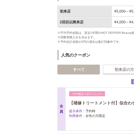
初来店
¥5,000～¥5
2回目以降来店
¥4,000～¥4
※平均予約金額は、直近1年間のHOT PEPPER Bea
※回数券購入分を含みます。
※予約合計金額が0円の場合は集計対象外です。
人気のクーポン
すべて
初来店の方
その他まつげメニュー
【補修トリートメント付】似合わせ
全
提示条件：
予約時
員
利用条件：
女性の方限定