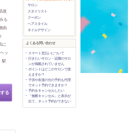
サロン
肌改
スタイリスト
クーポン
痛みも
ヘアスタイル
物由
ネイルデザイン
キ
よくある問い合わせ
肌に
・ヘッ
スマート支払いについて
行きたいサロン・近隣のサロ
 駅
ンが掲載されていません
ポイントはどこのサロンで使
えますか？
子供や友達の分の予約も代理
でネット予約できますか？
予約をキャンセルしたい
約する
「無断キャンセル」と表示が
出て、ネット予約ができない