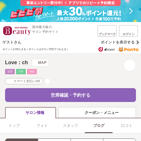
国内最大級の
サロン予約サイト
ブックマーク
ログイン
ゲストさん
ポイントを表示する
ポイントが1%たまる！
ポイントはサロン予約でつかえる！
Love：ch
MAP
ｴｽﾃ
ﾘﾗｸ
ﾈｲﾙ
スマート支払いOK
空席確認・予約する
クーポン・メニュー
サロン情報
トップ
フォト
スタッフ
ブログ
口コミ