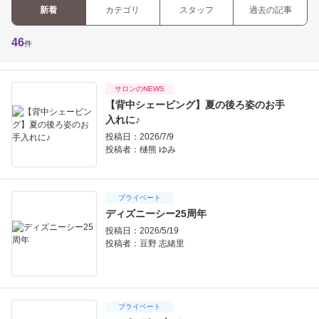
新着
カテゴリ
スタッフ
過去の記事
46
件
サロンのNEWS
【背中シェービング】夏の後ろ姿のお手
入れに♪
投稿日：2026/7/9
投稿者：
樋熊 ゆみ
プライベート
ディズニーシー25周年
投稿日：2026/5/19
投稿者：
豆野 志緒里
プライベート