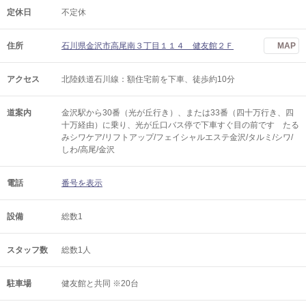
定休日
不定休
住所
石川県金沢市高尾南３丁目１１４ 健友館２Ｆ
MAP
アクセス
北陸鉄道石川線：額住宅前を下車、徒歩約10分
道案内
金沢駅から30番（光が丘行き）、または33番（四十万行き、四
十万経由）に乗り、光が丘口バス停で下車すぐ目の前です たる
みシワケア/リフトアップ/フェイシャルエステ金沢/タルミ/シワ/
しわ/高尾/金沢
電話
番号を表示
設備
総数1
スタッフ数
総数1人
駐車場
健友館と共同 ※20台