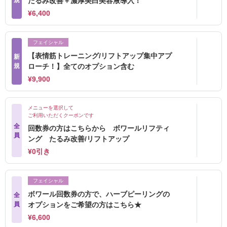
規
たるみ改善＋濃厚美白美容液導入！
¥6,400
フェイシャル
【表情筋トレーニング/リフトアップ集中アプ
新
規
ローチ！】全てのオプション含む
¥9,900
メニューを選択して
ご利用いただくクーポンです
全
回数券の方はこちらから ボワールリフティ
員
ング たるみ改善/リフトアップ
¥0引き
フェイシャル
ボワール回数券の方で、ハーブピーリングの
全
員
オプションをご希望の方はこちら★
¥6,600