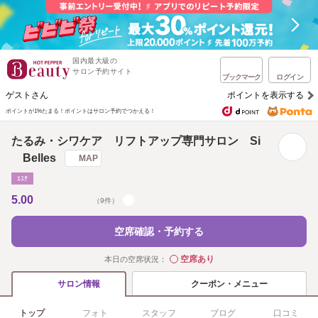
国内最大級の
サロン予約サイト
ブックマーク
ログイン
ゲストさん
ポイントを表示する
ポイントが1%たまる！
ポイントはサロン予約でつかえる！
たるみ・シワケア リフトアップ専門サロン Si
Belles
MAP
ｴｽﾃ
5.00
（9件）
空席確認・予約する
空席あり
本日の空席状況：
◯
クーポン・メニュー
サロン情報
トップ
フォト
スタッフ
ブログ
口コミ