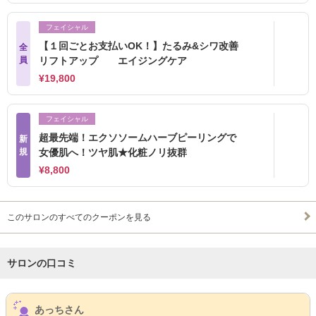
フェイシャル
【１回ごとお支払いOK！】たるみ&シワ改善
全
員
リフトアップ エイジングケア
¥19,800
フェイシャル
超最先端！エクソソームハーブピーリングで
新
規
女優肌へ！ツヤ肌★化粧ノリ抜群
¥8,800
このサロンのすべてのクーポンを見る
サロンの口コミ
サロンPick Up
あっちさん