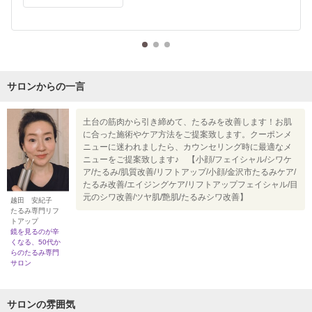
サロンからの一言
土台の筋肉から引き締めて、たるみを改善します！お肌
に合った施術やケア方法をご提案致します。クーポンメ
ニューに迷われましたら、カウンセリング時に最適なメ
ニューをご提案致します♪ 【小顔/フェイシャル/シワケ
ア/たるみ/肌質改善/リフトアップ/小顔/金沢市たるみケア/
たるみ改善/エイジングケア/リフトアップフェイシャル/目
元のシワ改善/ツヤ肌/艶肌/たるみシワ改善】
越田 安紀子
たるみ専門リフ
トアップ
鏡を見るのが辛
くなる、50代か
らのたるみ専門
サロン
サロンの雰囲気