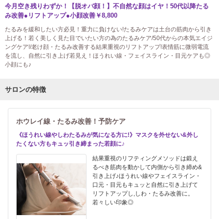
今月空き残りわずか！【脱オバ顔！】不自然な顔はイヤ！50代以降たる
み改善●リフトアップ●小顔改善￥8,800
たるみを緩和したい方必見！重力に負けない!たるみケアは土台の筋肉から引き
上げる！若く美しく見た目でいたい方の為のたるみケア/50代からの本気エイジ
ングケア!/老け顔・たるみ改善する結果重視のリフトアップ!表情筋に微弱電流
を流し、自然に引き上げ若見え！ほうれい線・フェイスライン・目元ケアも◎
小顔にも♪
サロンの特徴
ホウレイ線・たるみ改善！予防ケア
《ほうれい線やしわたるみが気になる方に!》マスクを外せない&外し
たくない方もキュッ引き締まった若顔に♪
結果重視のリフティングメソッドは鍛え
るべき筋肉を動かして内側から引き締め&
引き上げ♪ほうれい線やフェイスライン・
口元・目元もキュッと自然に引き上げて
リフトアップし,しわ・たるみ改善に。
若々しい印象◎