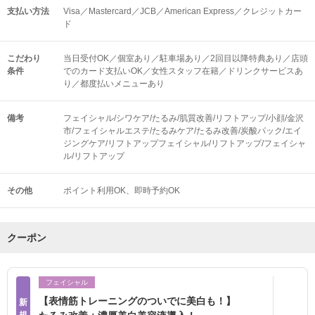
支払い方法
Visa／Mastercard／JCB／American Express／クレジットカー
ド
こだわり
当日受付OK／個室あり／駐車場あり／2回目以降特典あり／店頭
条件
でのカード支払いOK／女性スタッフ在籍／ドリンクサービスあ
り／都度払いメニューあり
備考
フェイシャル/シワケア/たるみ/肌質改善/リフトアップ/小顔/金沢
市/フェイシャルエステ/たるみケア/たるみ改善/炭酸パック/エイ
ジングケア/リフトアップフェイシャル/リフトアップ/フェイシャ
ル/リフトアップ
その他
ポイント利用OK
即時予約OK
クーポン
フェイシャル
【表情筋トレーニングのついでに美白も！】
新