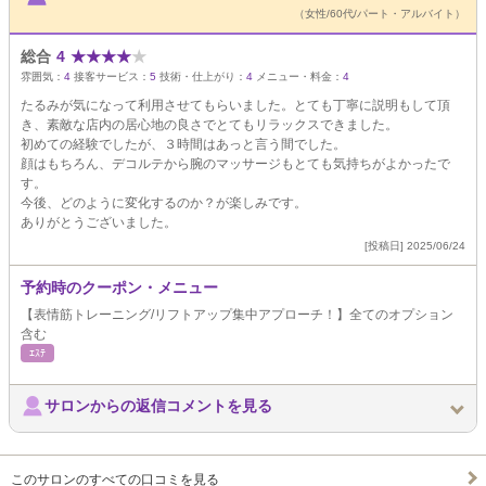
（女性/60代/パート・アルバイト）
総合
4
★
★
★
★
★
雰囲気：
4
接客サービス：
5
技術・仕上がり：
4
メニュー・料金：
4
たるみが気になって利用させてもらいました。とても丁寧に説明もして頂
き、素敵な店内の居心地の良さでとてもリラックスできました。
初めての経験でしたが、３時間はあっと言う間でした。
顔はもちろん、デコルテから腕のマッサージもとても気持ちがよかったで
す。
今後、どのように変化するのか？が楽しみです。
ありがとうございました。
[投稿日] 2025/06/24
予約時のクーポン・メニュー
【表情筋トレーニング/リフトアップ集中アプローチ！】全てのオプション
含む
ｴｽﾃ
サロンからの返信コメントを見る
このサロンのすべての口コミを見る