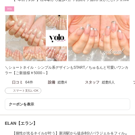
イル/フィルイン
ﾈｲﾙ
＼ショートネイル・シンプル系デザインもSTART／ちゅるんと可愛いワンカ
ラー【ご新規様￥5000～】
口コミ
64件
設備
総数4
スタッフ
総数6人
スマート支払いOK
クーポンを表示
ELAN【エラン】
【個性が光るネイルが叶う】新潟駅から徒歩8分/パラジェル＆フィルイ