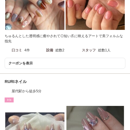
ちゅるんとした透明感に癒やされて◎短い爪に映えるアートで美フォルムな
指先
口コミ
4件
設備
総数2
スタッフ
総数1人
クーポンを表示
RURIネイル
屋代駅から徒歩5分
ﾈｲﾙ