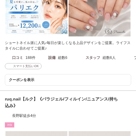
ショートネイル派に人気♪毎日が楽しくなる上品デザインをご提案。ライフス
タイルに合わせてご提案♪
口コミ
188件
設備
総数6
スタッフ
総数6人
スマート支払いOK
クーポンを表示
ruq.nail【ルク】《パラジェル/フィルイン/ニュアンス/持ち
込み》
長野駅徒歩4分
ﾈｲﾙ