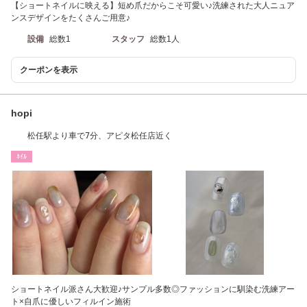
【ショートネイルに映える】短め爪だからこそ可愛い♪洗練された大人ニュア
ンスデザインをたくさんご用意♪
設備
総数1
スタッフ
総数1人
クーポンを表示
hopi
松任駅より車で7分、アピタ松任店近く
ﾈｲﾙ
ショートネイル派さん大歓迎♪サンプル多数◎ファッションに馴染む洗練アー
ト×自爪に優しいフィルイン施術