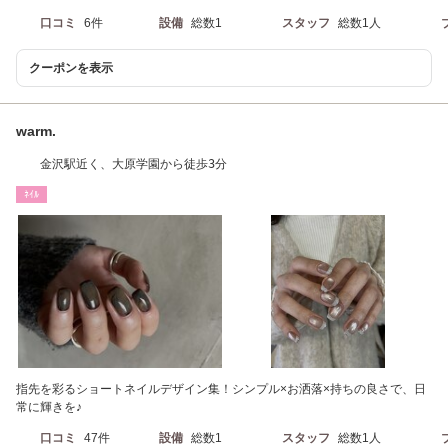
口コミ
6件
設備
総数1
スタッフ
総数1人
クーポンを表示
warm.
金沢駅近く、大原学園から徒歩3分
ﾈｲﾙ
指先を彩るショートネイルデザイン集！シンプル×お洒落×持ちの良さで、日
常に輝きを♪
口コミ
47件
設備
総数1
スタッフ
総数1人