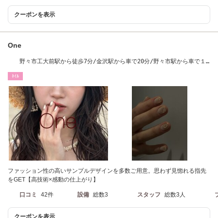
クーポンを表示
One
野々市工大前駅から徒歩7分/金沢駅から車で20分/野々市駅から車で１
３分
ﾈｲﾙ
ファッション性の高いサンプルデザインを多数ご用意。思わず見惚れる指先
をGET【高技術×感動の仕上がり】
口コミ
42件
設備
総数3
スタッフ
総数3人
クーポンを表示