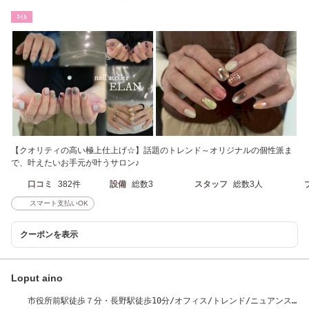
ン/持ち込み
ﾈｲﾙ
【クオリティの高い極上仕上げ☆】話題のトレンド～オリジナルの個性派ま
で、叶えたいお手元が叶うサロン♪
口コミ
382件
設備
総数3
スタッフ
総数3人
スマート支払いOK
クーポンを表示
Loput aino
市役所前駅徒歩７分・長野駅徒歩10分/オフィス/トレンド/ニュアンス/