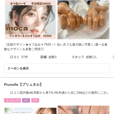
《定額デザイン★オフ込み￥7500～》短い爪でも最大限に可愛く♪選べる素
敵なデザインを多数ご用意◎
口コミ
57件
設備
総数3
スタッフ
総数2人
クーポンを表示
Prunelle【プリュネル】
口コミ高評価◎松本駅から車7分/松本城から北に1kmほどの場所にござい
ます
まつげ･ﾒｲｸ
ｴｽﾃ
ﾈｲﾙ