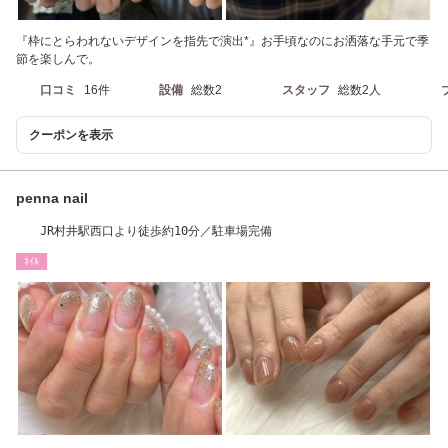
『枠にとらわれないデザインを指先で演出*』お手頃なのにお洒落な手元で季
節を楽しんで。
口コミ
16件
設備
総数2
スタッフ
総数2人
クーポンを表示
penna nail
JR村井駅西口より徒歩約10分／駐車場完備
ﾈｲﾙ