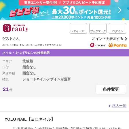
レディース
ブックマーク
ログイン
ゲストさん
ポイントを表示する
ポイントが1%たまる！
ポイントはサロン予約でつかえる！
ネイル・まつげサロンの検索結果
北信越
エリア
指定なし
日付
指定なし
来店時刻
ショートネイルデザインが豊富
特集
21
条件変更
件
求人一覧
YOLO NAIL【ヨロネイル】
【 本日予約◎ 】松本駅から徒歩7分 /初回オフ無料/長さだし/ジェルネ