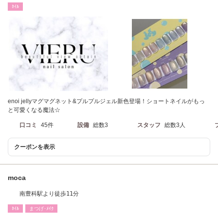
ﾈｲﾙ
enoi jellyマグマグネット&プルプルジェル新色登場！ショートネイルがもっ
と可愛くなる魔法☆
口コミ
45件
設備
総数3
スタッフ
総数3人
クーポンを表示
moca
南豊科駅より徒歩11分
ﾈｲﾙ
まつげ･ﾒｲｸ