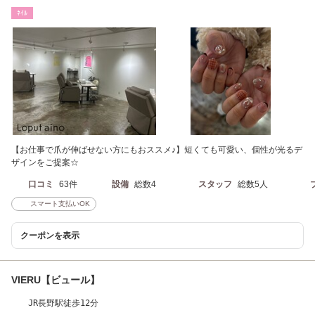
長さ出し
ﾈｲﾙ
【お仕事で爪が伸ばせない方にもおススメ♪】短くても可愛い、個性が光るデ
ザインをご提案☆
口コミ
63件
設備
総数4
スタッフ
総数5人
スマート支払いOK
クーポンを表示
VIERU【ビュール】
JR長野駅徒歩12分