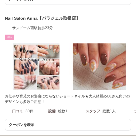
Nail Salon Anna【パラジェル取扱店】
サンドーム西駅徒歩23分
ﾈｲﾙ
お仕事や育児のお邪魔にならないショートネイル★大人綺麗めOLさん向けの
デザインも多数ご用意！
口コミ
30件
設備
総数1
スタッフ
総数1人
クーポンを表示