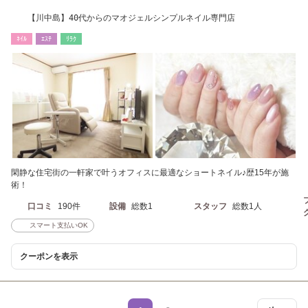
【川中島】40代からのマオジェルシンプルネイル専門店
ﾈｲﾙ
ｴｽﾃ
ﾘﾗｸ
閑静な住宅街の一軒家で叶うオフィスに最適なショートネイル♪歴15年が施
術！
口コミ
190件
設備
総数1
スタッフ
総数1人
スマート支払いOK
クーポンを表示