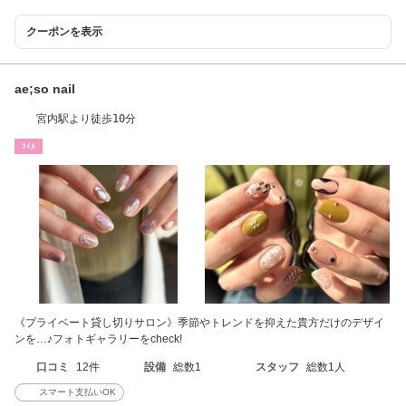
クーポンを表示
ae;so nail
宮内駅より徒歩10分
ﾈｲﾙ
《プライベート貸し切りサロン》季節やトレンドを抑えた貴方だけのデザイ
ンを…♪フォトギャラリーをcheck!
口コミ
12件
設備
総数1
スタッフ
総数1人
スマート支払いOK