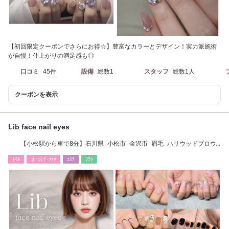
【初回限定クーポンでさらにお得☆】豊富なカラーとデザイン！実力派施術
が自慢！仕上がりの満足感も◎
口コミ
45件
設備
総数1
スタッフ
総数1人
クーポンを表示
Lib face nail eyes
【小松駅から車で8分】石川県 小松市 金沢市 眉毛 ハリウッドブロウ
リフト アイブロウ
ﾈｲﾙ
まつげ･ﾒｲｸ
ｴｽﾃ
ﾘﾗｸ