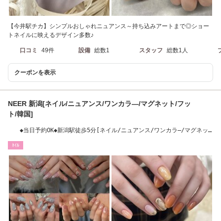
【今井駅チカ】シンプルおしゃれニュアンス～持ち込みアートまで◎ショー
トネイルに映えるデザイン多数♪
口コミ
49件
設備
総数1
スタッフ
総数1人
クーポンを表示
NEER 新潟[ネイル/ニュアンス/ワンカラ―/マグネット/フッ
ト/韓国]
◆当日予約OK◆新潟駅徒歩5分[ネイル/ニュアンス/ワンカラ―/マグネッ
ト/フット/韓国]
ﾈｲﾙ