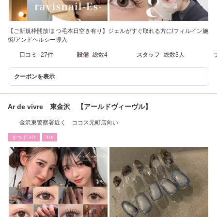
【ご新規枠開放!まつ毛本日空き有り】ジェルがすぐ取れる方に!フィルイン施
術/アンドヘルシー導入
口コミ
27件
設備
総数4
スタッフ
総数3人
クーポンを表示
Ar de vivre 東金沢 【アールドヴィーヴル】
金沢東警察署近く ココス元町店向い
まつげ･ﾒｲｸ
ﾈｲﾙ