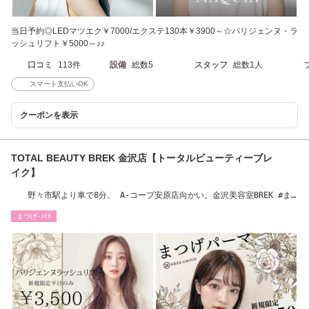
当日予約◎LEDマツエク￥7000/エクステ130本￥3900～☆パリジェンヌ・ラ
ッシュリフト￥5000～♪♪
口コミ
113件
設備
総数5
スタッフ
総数1人
スマート支払いOK
クーポンを表示
TOTAL BEAUTY BREK 金沢店【トータルビューティーブレ
イク】
野々市駅より車で8分、 A-コープ安原店向かい。金沢美容室BREK #ま
つげパーマ#金沢
まつげ･ﾒｲｸ