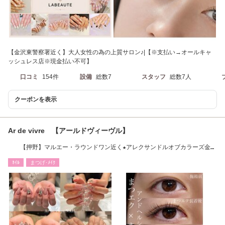
【金沢東警察署近く】大人女性の為の上質サロン♪|【※支払い→オールキャ
ッシュレス店※現金払い不可】
口コミ
154件
設備
総数7
スタッフ
総数7人
クーポンを表示
Ar de vivre 【アールドヴィーヴル】
【押野】マルエー・ラウンドワン近く★アレクサンドルオブカラーズ金沢
店内に併設
ﾈｲﾙ
まつげ･ﾒｲｸ