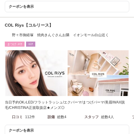
クーポンを表示
COL Riys【コルリース】
野々市御経塚 焼肉きんぐさんお隣 イオンモール白山近く
まつげ･ﾒｲｸ
ｴｽﾃ
当日予約OK♪LED/フラットラッシュ/エクパーマ/まつげパーマ/美眉/WAX脱
毛/CHRISTINA正規取扱店★メンズ◎
口コミ
112件
設備
総数4
スタッフ
総数4人
クーポンを表示