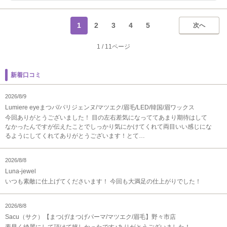
1
2
3
4
5
次へ
1
/
11ページ
新着口コミ
2026/8/9
Lumiere eyeまつパ/パリジェンヌ/マツエク/眉毛/LED/韓国/眉ワックス
今回ありがとうございました！ 目の左右差気になっててあまり期待はして
なかったんですが伝えたことでしっかり気にかけてくれて両目いい感じにな
るようにしてくれてありがとうございます！とて…
2026/8/8
Luna-jewel
いつも素敵に仕上げてくださいます！ 今回も大満足の仕上がりでした！
2026/8/8
Sacu（サク）【まつげ/まつげパーマ/マツエク/眉毛】野々市店