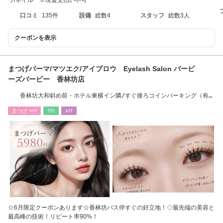
口コミ
135件
設備
総数4
スタッフ
総数3人
クーポンを表示
まつげパーマ/マツエク/アイブロウ Eyelash Salon バービ
ーズバービー 香林坊店
香林坊大和斜め前・ホテル東横イン隣/すぐ後ろコインパーキング（有
料）
まつげ･ﾒｲｸ
ﾘﾗｸ
ｴｽﾃ
☆6月限定クーポンあります☆香林坊バス停すぐの好立地！◇最先端の美容と
最高峰の技術！リピート率90%！