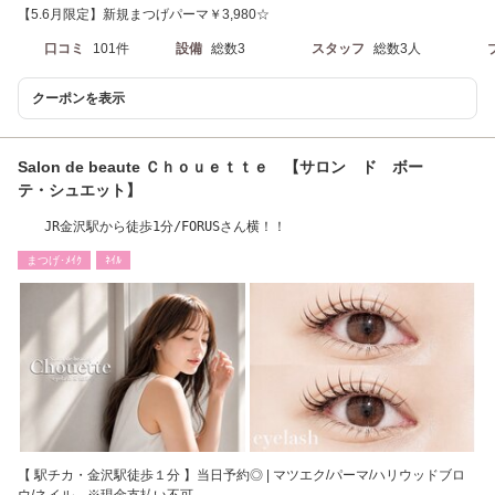
【5.6月限定】新規まつげパーマ￥3,980☆
口コミ
101件
設備
総数3
スタッフ
総数3人
クーポンを表示
Salon de beaute Ｃｈｏｕｅｔｔｅ 【サロン ド ボー
テ・シュエット】
JR金沢駅から徒歩1分/FORUSさん横！！
まつげ･ﾒｲｸ
ﾈｲﾙ
【 駅チカ・金沢駅徒歩１分 】当日予約◎ | マツエク/パーマ/ハリウッドブロ
ウ/ネイル ※現金支払い不可