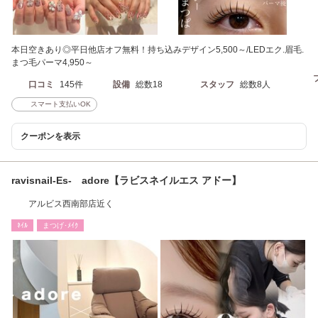
本日空きあり◎平日他店オフ無料！持ち込みデザイン5,500～/LEDエク.眉毛.
まつ毛パーマ4,950～
口コミ
145件
設備
総数18
スタッフ
総数8人
スマート支払いOK
クーポンを表示
ravisnail-Es- adore【ラビスネイルエス アドー】
アルビス西南部店近く
ﾈｲﾙ
まつげ･ﾒｲｸ