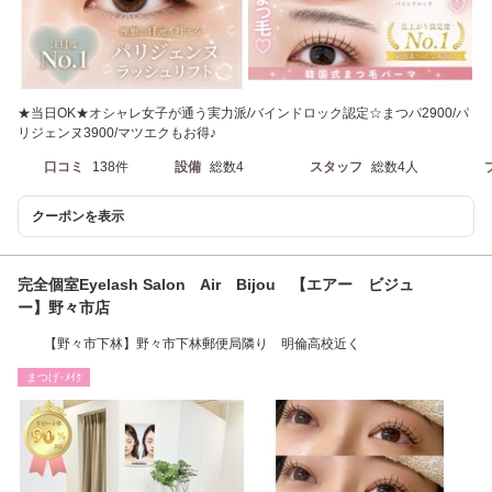
★当日OK★オシャレ女子が通う実力派/バインドロック認定☆まつパ2900/パ
リジェンヌ3900/マツエクもお得♪
口コミ
138件
設備
総数4
スタッフ
総数4人
クーポンを表示
完全個室Eyelash Salon Air Bijou 【エアー ビジュ
ー】野々市店
【野々市下林】野々市下林郵便局隣り 明倫高校近く
まつげ･ﾒｲｸ