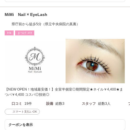
MiMi Nail × EyeLash
県庁前から徒歩5分（県立中央病院の真裏）
ﾈｲﾙ
まつげ･ﾒｲｸ
【NEW OPEN！地域最安価！】全室半個室◎期間限定★ネイル￥4,400★ま
つパ￥4,400 コスパ◎技術◎
口コミ
19件
設備
総数3
スタッフ
総数3人
スマート支払いOK
クーポンを表示