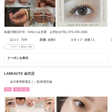
毎週月曜日EYE・NAILのみ営業 お問合せTEL.076-239-1006
口コミ
70件
設備
総数8
スタッフ
総数7人
スマート支払いOK
クーポンを表示
LABEAUTE 金沢店
金沢東警察署近く／駐車場完備
ﾈｲﾙ
まつげ･ﾒｲｸ