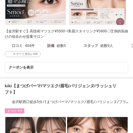
【金沢駅すぐ】高技術マツエク¥5500~/美眉スタイリング¥5900◇圧倒的垢抜
けの似合わせ提案サロン
口コミ
404件
設備
総数5
スタッフ
総数9人
スマート支払いOK
クーポンを表示
kiki【まつげパーマ/マツエク/眉毛/パリジェンヌ/ラッシュリ
フト】
金沢駅西口徒歩5分♪[まつげパーマ/マツエク/眉毛/パリジェンヌ/フラ
ットラッシュ]
まつげ･ﾒｲｸ