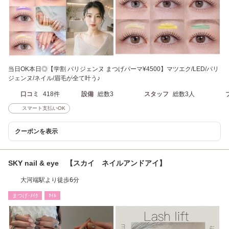
当日OK本日◎【学割 パリジェンヌ まつげパーマ¥4500】マツエク/LED/パリ
ジェンヌ/ネイル/眉毛が全て叶う♪
口コミ
418件
設備
総数3
スタッフ
総数3人
スマート支払いOK
クーポンを表示
SKY nail & eye 【スカイ ネイルアンドアイ】
大河端駅より徒歩6分
まつげ･ﾒｲｸ
ﾈｲﾙ