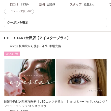
口コミ
793件
設備
総数9
スタッフ
総数9人
スマート支払いOK
クーポンを表示
EYE STAR+金沢店【アイスタープラス】
金沢有松病院から徒歩3分/駐車場完備
まつげ･ﾒｲｸ
最短予約8/14駐車場無料【LEDエクステ導入！】まつげパーマ/パリジェンヌ/
フラットラッシュ/メンズブロウ