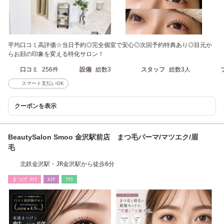
平均口コミ高評価☆当日予約◎完全個室で安心◎次回予約特典あり◎目元か
らお顔の印象を変える特化サロン！
口コミ
256件
設備
総数3
スタッフ
総数3人
スマート支払いOK
クーポンを表示
BeautySalon Smoo 金沢駅前店 まつ毛パーマ/マツエク/眉
毛
北鉄金沢駅・JR金沢駅から徒歩6分
まつげ･ﾒｲｸ
ｴｽﾃ
ﾘﾗｸ