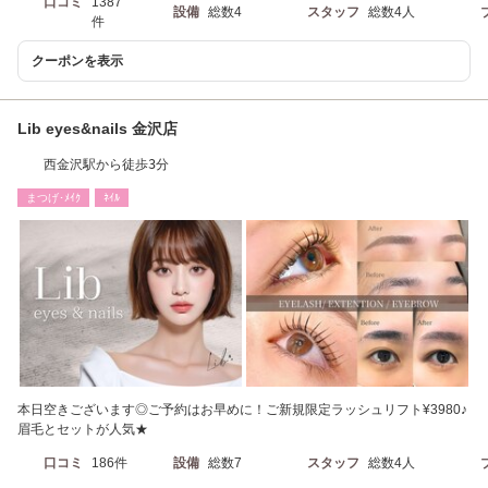
口コミ
1387
設備
総数4
スタッフ
総数4人
件
クーポンを表示
Lib eyes&nails 金沢店
西金沢駅から徒歩3分
まつげ･ﾒｲｸ
ﾈｲﾙ
本日空きございます◎ご予約はお早めに！ご新規限定ラッシュリフト¥3980♪
眉毛とセットが人気★
口コミ
186件
設備
総数7
スタッフ
総数4人