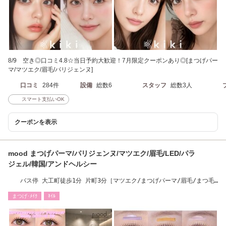
8/9 空き◎口コミ4.8☆当日予約大歓迎！7月限定クーポンあり◎[まつげパー
マ/マツエク/眉毛/パリジェンヌ]
口コミ
284件
設備
総数6
スタッフ
総数3人
スマート支払いOK
クーポンを表示
mood まつげパーマ/パリジェンヌ/マツエク/眉毛/LED/パラ
ジェル/韓国/アンドヘルシー
バス停 大工町徒歩1分 片町3分［マツエク/まつげパーマ/眉毛/まつ毛
パーマ/ネイル］
まつげ･ﾒｲｸ
ﾈｲﾙ