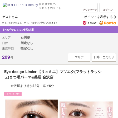
国内最大級の
サロン予約サイト
ブックマーク
ログイン
ゲストさん
ポイントを表示する
ポイントが1%たまる！ポイントはサロン予約でつかえる！
まつげサロンの検索結果
石川県
エリア
指定なし
日付
指定なし
来店時刻
209
エリア
日時・こだわり
件
Eye design Limier 【リュミエ】マツエク(フラットラッシ
ュ)まつ毛パーマ&美眉 金沢店
金沢駅より徒歩18分・車で6分
まつげ･ﾒｲｸ