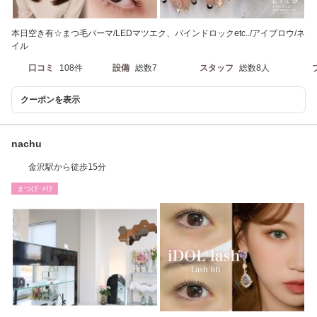
本日空き有☆まつ毛パーマ/LEDマツエク、バインドロックetc../アイブロウ/ネ
イル
口コミ
108件
設備
総数7
スタッフ
総数8人
クーポンを表示
nachu
金沢駅から徒歩15分
まつげ･ﾒｲｸ