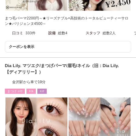
まつ毛パーマ2200円～★リーズナブル×高技術のトータルビューティーサロ
ン★パリジェンヌ4500～
口コミ
333件
設備
総数4
スタッフ
総数2人
クーポンを表示
Dia Lily. マツエク/まつげパーマ/眉毛/ネイル（旧：Dia Lily.
【ディアリリー】）
金沢駅から車で10分
まつげ･ﾒｲｸ
ﾈｲﾙ
ｴｽﾃ