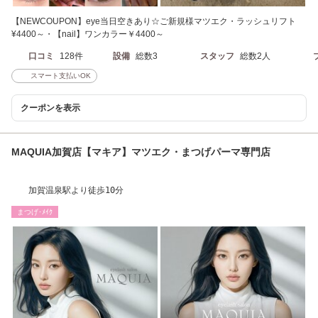
【NEWCOUPON】eye当日空きあり☆ご新規様マツエク・ラッシュリフト
¥4400～・【nail】ワンカラー￥4400～
口コミ
128件
設備
総数3
スタッフ
総数2人
スマート支払いOK
クーポンを表示
MAQUIA加賀店【マキア】マツエク・まつげパーマ専門店
加賀温泉駅より徒歩10分
まつげ･ﾒｲｸ