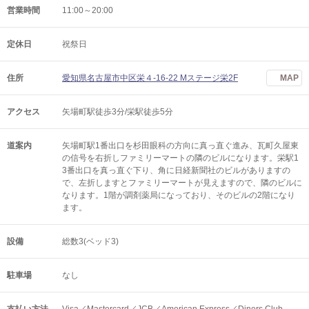
営業時間
11:00～20:00
定休日
祝祭日
住所
愛知県名古屋市中区栄４-16-22 Mステージ栄2F
MAP
アクセス
矢場町駅徒歩3分/栄駅徒歩5分
道案内
矢場町駅1番出口を杉田眼科の方向に真っ直ぐ進み、瓦町久屋東
の信号を右折しファミリーマートの隣のビルになります。栄駅1
3番出口を真っ直ぐ下り、角に日経新聞社のビルがありますの
で、左折しますとファミリーマートが見えますので、隣のビルに
なります。1階が調剤薬局になっており、そのビルの2階になり
ます。
設備
総数3(ベッド3)
駐車場
なし