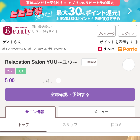
国内最大級の
サロン予約サイト
ブックマーク
ログイン
ゲストさん
ポイントを表示する
ポイントが1%たまる！
ポイントはサロン予約でつかえる！
Relaxation Salon YUU～ユウ～
MAP
ｴｽﾃ
ﾘﾗｸ
5.00
（14件）
空席確認・予約する
メニュー
サロン情報
トップ
スタッフ
口コミ