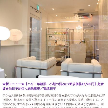
★新メニュー★【ハリ・年齢肌・小顔の悩みに/新規価格13,500円】超音
波★当日予約◎＼結果重視／実績28年
アクセス便利★矢場町駅徒歩3分/栄駅徒歩5分★肌のプロがあなたの肌悩みに寄
り添い、根本から改善へ導きます！一度の施術でも変化を実感！継続すること
で悩み知らずの艶肌へ★肌悩みを繰り返さない！内側から健やかな美肌へ、結