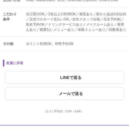
支払い方法
Visa／Mastercard／JCB／American Express／Diners Club
こだわり
当日受付OK／2名以上の利用OK／個室あり／駅から徒歩5分以内
条件
／店頭でのカード支払いOK／女性スタッフ在籍／完全予約制／
指名予約OK／ドリンクサービスあり／メイクルームあり／着替
えあり／都度払いメニューあり／体験メニューあり／回数券あり
その他
ポイント利用OK
即時予約OK
友達に共有
LINEで送る
メールで送る
口コミ平均点：
5.00
（14件）