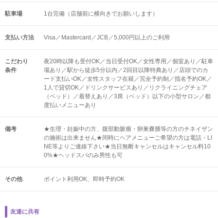
駐車場
1台完備（店舗前に横向きでお願いします）
支払い方法
Visa／Mastercard／JCB／5,000円以上のご利用
こだわり
夜20時以降も受付OK／当日受付OK／女性専用／個室あり／駐車
条件
場あり／駅から徒歩5分以内／2回目以降特典あり／店頭でのカ
ード支払いOK／女性スタッフ在籍／完全予約制／指名予約OK／
1人で貸切OK／ドリンクサービスあり／リクライニングチェア
（ベッド）／着替えあり／3席（ベッド）以下の小型サロン／都
度払いメニューあり
備考
★生理・妊娠中の方、腹部動脈瘤・卵巣嚢腫等の方のチネイザン
の施術は出来ません★同時にヘアメニューご希望の方は電話・LI
NE等よりご連絡下さい★当日無断キャンセルはキャンセル料10
0%★ヘッドスパのみ男性も可
その他
ポイント利用OK
即時予約OK
友達に共有