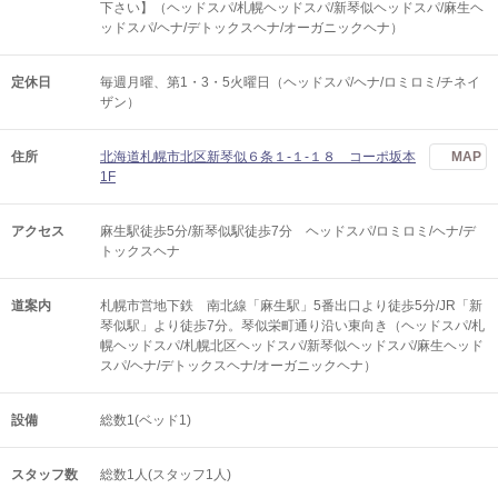
下さい】（ヘッドスパ/札幌ヘッドスパ/新琴似ヘッドスパ/麻生ヘ
ッドスパ/ヘナ/デトックスヘナ/オーガニックヘナ）
定休日
毎週月曜、第1・3・5火曜日（ヘッドスパ/ヘナ/ロミロミ/チネイ
ザン）
住所
北海道札幌市北区新琴似６条１-１-１８ コーポ坂本
MAP
1F
アクセス
麻生駅徒歩5分/新琴似駅徒歩7分 ヘッドスパ/ロミロミ/ヘナ/デ
トックスヘナ
道案内
札幌市営地下鉄 南北線「麻生駅」5番出口より徒歩5分/JR「新
琴似駅」より徒歩7分。琴似栄町通り沿い東向き（ヘッドスパ/札
幌ヘッドスパ/札幌北区ヘッドスパ/新琴似ヘッドスパ/麻生ヘッド
スパ/ヘナ/デトックスヘナ/オーガニックヘナ）
設備
総数1(ベッド1)
スタッフ数
総数1人(スタッフ1人)