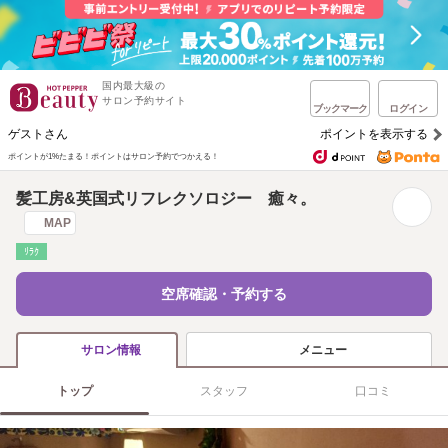
国内最大級の
サロン予約サイト
ブックマーク
ログイン
ゲストさん
ポイントを表示する
ポイントが1%たまる！
ポイントはサロン予約でつかえる！
髪工房&英国式リフレクソロジー 癒々。
MAP
ﾘﾗｸ
空席確認・予約する
メニュー
サロン情報
トップ
スタッフ
口コミ