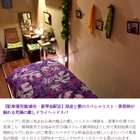
【駐車場完備/麻生・新琴似駅近】頭皮と髪のスペシャリスト・美容師が
触れる究極の癒しドライヘッドスパ
ハワイアン音楽に包まれ心身の極上の癒しヘッドスパ体験を。家事や仕事での
首肩こり・眼精疲労でお悩みの方◎/脳ストレス解消/顔ほぐし付で美顔効果◎定
期的なケアに自分へのご褒美にリーズナブル料金設定が嬉しい♪またハワイ島直
伝の技術・ロミロミと100%オーガニックのデトックスヘナも受けられます。