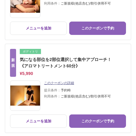
利用条件：
ご新規様(他店含む)/割引併用不可
メニューを追加
このクーポンで予約
ボディトリ
気になる部位を2部位選択して集中アプローチ！
新
規
《アロマトリートメント60分》
¥5,990
このクーポンの詳細
提示条件：
予約時
利用条件：
ご新規様(他店含む)/割引併用不可
メニューを追加
このクーポンで予約