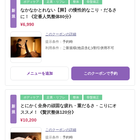
ボディケア
足裏・リフレ
整体
骨盤矯正
なかなかとれない【脚】の慢性的なこり・だるさ
新
規
に！《定番人気整体80分》
¥6,990
このクーポンの詳細
提示条件：
予約時
利用条件：
ご新規様(他店含む)/割引併用不可
メニューを追加
このクーポンで予約
ボディケア
足裏・リフレ
整体
骨盤矯正
とにかく全身の頑固な疲れ・重だるさ・こりにオ
新
規
ススメ！《贅沢整体120分》
¥10,200
このクーポンの詳細
提示条件：
予約時