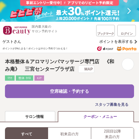
国内最大級の
サロン予約サイト
ブックマーク
ログイン
ゲストさん
ポイントを表示する
ポイントが1%たまる！
ポイントはサロン予約でつかえる！
本格整体＆アロマリンパマッサージ専門店 《和
み庵》 三宮センタープラザ店
MAP
ﾘﾗｸ
整体･ｶｲﾛ
ｴｽﾃ
空席確認・予約する
スタッフ募集を見る
サロン情報
クーポン・メニュー
2回目以降
すべて
初来店の方
来店の方