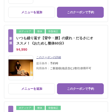
メニューを追加
このクーポンで予約
ボディケア
整体
骨盤矯正
いつも繰り返す【背中・腰】の疲れ・だるさにオ
新
規
ススメ！《おためし整体60分》
¥4,990
このクーポンの詳細
提示条件：
予約時
利用条件：
ご新規様(他店含む)/割引併用不可
メニューを追加
このクーポンで予約
ボディケア
整体
骨盤矯正