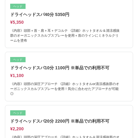
ヘッド
ドライヘッドスパ40分 5350円
¥5,350
《内容》頭部＋首・肩＋耳＋デコルテ 《詳細》ホットタオル＆清涼感抜
群のオーガニックスカルプスプレーを使用＋首のラインにミネラルクリ
ームを塗布
ヘッド
ドライヘッドスパ10分 1100円 ※単品での利用不可
¥1,100
《内容》頭部の深圧アプローチ 《詳細》ホットタオルor清涼感抜群のオ
ーガニックスカルプスプレーを使用！気分に合わせたアプローチが可能
◎
ヘッド
ドライヘッドスパ20分 2200円 ※単品での利用不可
¥2,200
《内容》頭部の深圧アプローチ 《詳細》ホットタオル＆清涼感抜群のオ