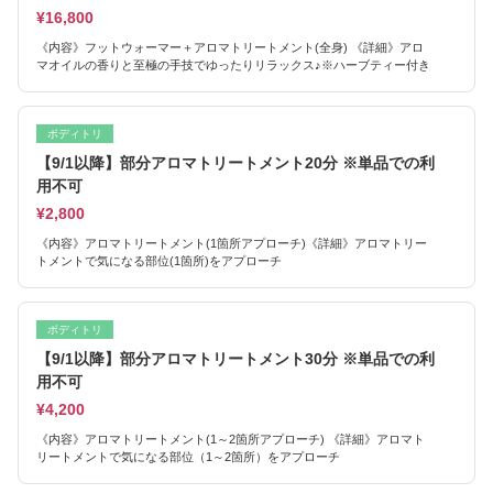
¥16,800
《内容》フットウォーマー＋アロマトリートメント(全身) 《詳細》アロ
マオイルの香りと至極の手技でゆったりリラックス♪※ハーブティー付き
ボディトリ
【9/1以降】部分アロマトリートメント20分 ※単品での利
用不可
¥2,800
《内容》アロマトリートメント(1箇所アプローチ)《詳細》アロマトリー
トメントで気になる部位(1箇所)をアプローチ
ボディトリ
【9/1以降】部分アロマトリートメント30分 ※単品での利
用不可
¥4,200
《内容》アロマトリートメント(1～2箇所アプローチ) 《詳細》アロマト
リートメントで気になる部位（1～2箇所）をアプローチ