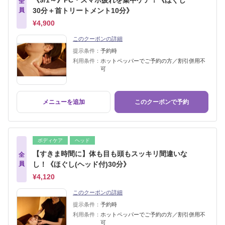
《9/1～》PC・スマホ疲れを集中ケア！《ほぐし
全
員
30分＋首トリートメント10分》
¥4,900
このクーポンの詳細
提示条件：
予約時
利用条件：
ホットペッパーでご予約の方／割引併用不
可
メニューを追加
このクーポンで予約
ボディケア
ヘッド
【すきま時間に】体も目も頭もスッキリ間違いな
全
員
し！《ほぐし(ヘッド付)30分》
¥4,120
このクーポンの詳細
提示条件：
予約時
利用条件：
ホットペッパーでご予約の方／割引併用不
可