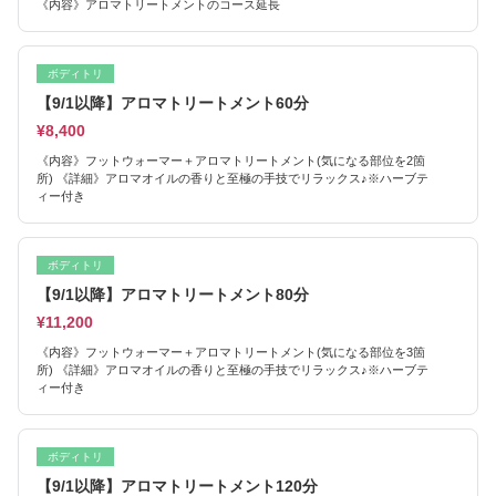
《内容》アロマトリートメントのコース延長
ボディトリ
【9/1以降】アロマトリートメント60分
¥8,400
《内容》フットウォーマー＋アロマトリートメント(気になる部位を2箇
所) 《詳細》アロマオイルの香りと至極の手技でリラックス♪※ハーブテ
ィー付き
ボディトリ
【9/1以降】アロマトリートメント80分
¥11,200
《内容》フットウォーマー＋アロマトリートメント(気になる部位を3箇
所) 《詳細》アロマオイルの香りと至極の手技でリラックス♪※ハーブテ
ィー付き
ボディトリ
【9/1以降】アロマトリートメント120分