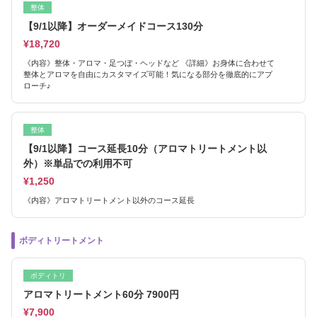
整体
【9/1以降】オーダーメイドコース130分
¥18,720
《内容》整体・アロマ・足つぼ・ヘッドなど 《詳細》お身体に合わせて
整体とアロマを自由にカスタマイズ可能！気になる部分を徹底的にアプ
ローチ♪
整体
【9/1以降】コース延長10分（アロマトリートメント以
外）※単品での利用不可
¥1,250
《内容》アロマトリートメント以外のコース延長
ボディトリートメント
ボディトリ
アロマトリートメント60分 7900円
¥7,900