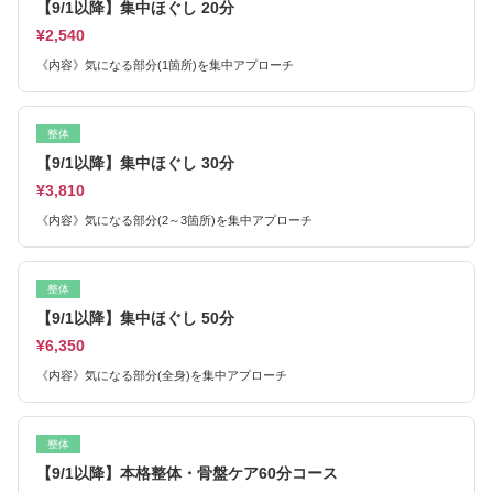
【9/1以降】集中ほぐし 20分
¥2,540
《内容》気になる部分(1箇所)を集中アプローチ
整体
【9/1以降】集中ほぐし 30分
¥3,810
《内容》気になる部分(2～3箇所)を集中アプローチ
整体
【9/1以降】集中ほぐし 50分
¥6,350
《内容》気になる部分(全身)を集中アプローチ
整体
【9/1以降】本格整体・骨盤ケア60分コース