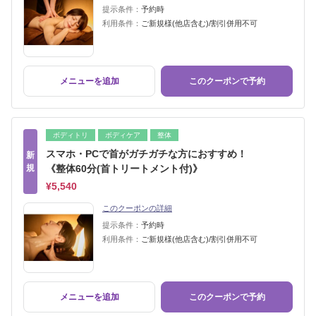
提示条件：
予約時
利用条件：
ご新規様(他店含む)/割引併用不可
メニューを追加
このクーポンで予約
ボディトリ
ボディケア
整体
スマホ・PCで首がガチガチな方におすすめ！
新
規
《整体60分(首トリートメント付)》
¥5,540
このクーポンの詳細
提示条件：
予約時
利用条件：
ご新規様(他店含む)/割引併用不可
メニューを追加
このクーポンで予約