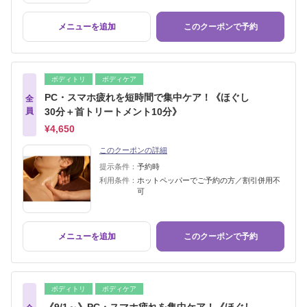
メニューを追加
このクーポンで予約
ボディトリ
ボディケア
PC・スマホ疲れを短時間で集中ケア！《ほぐし
全
員
30分＋首トリートメント10分》
¥4,650
このクーポンの詳細
提示条件：
予約時
利用条件：
ホットペッパーでご予約の方／割引併用不
可
メニューを追加
このクーポンで予約
ボディトリ
ボディケア