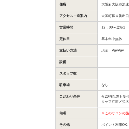
住所
大阪府大阪市浪
アクセス・道案内
大国町駅６番出
営業時間
12：00～翌朝2：
定休日
基本年中無休
支払い方法
現金・PayPay
設備
スタッフ数
駐車場
なし
こだわり条件
夜20時以降も受
タッフ在籍／指名
備考
※このサロンの施
その他
ポイント利用OK