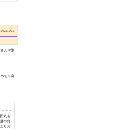
2026/1/18
者さんや別
くめちゃ良
囲気も
層の向
よりお