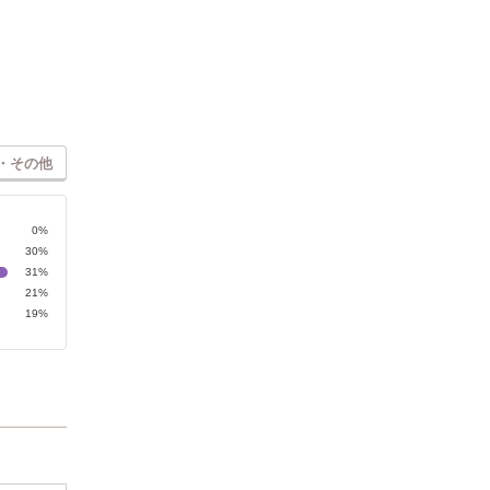
・その他
0%
30%
31%
21%
19%