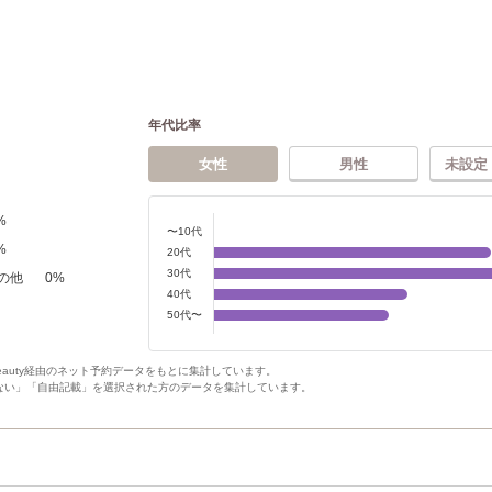
年代比率
女性
男性
未設定
%
〜10代
%
20代
30代
の他
0
%
40代
50代〜
Beauty経由のネット予約データをもとに集計しています。
ない」「自由記載」を選択された方のデータを集計しています。