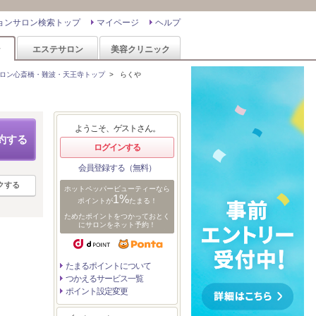
ョンサロン検索トップ
マイページ
ヘルプ
ン
エステサロン
美容クリニック
ロン心斎橋・難波・天王寺トップ
>
らくや
ようこそ、ゲストさん。
約する
ログインする
会員登録する（無料）
クする
ホットペッパービューティーなら
1%
ポイントが
たまる！
ためたポイントをつかっておとく
にサロンをネット予約！
たまるポイントについて
つかえるサービス一覧
ポイント設定変更