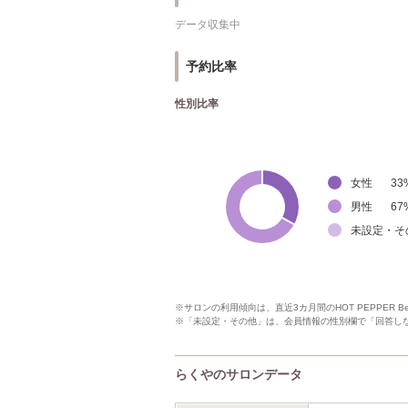
データ収集中
予約比率
性別比率
女性
33
男性
67
未設定・そ
※サロンの利用傾向は、直近3カ月間のHOT PEPPER 
※「未設定・その他」は、会員情報の性別欄で「回答し
らくやのサロンデータ