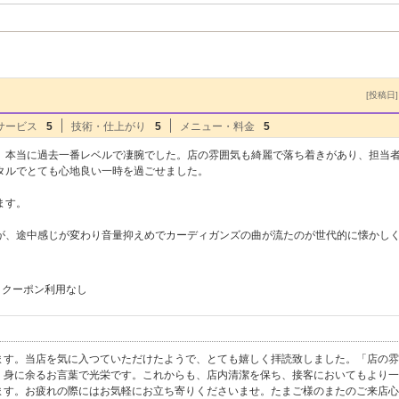
[投稿日] 
サービス
5
技術・仕上がり
5
メニュー・料金
5
、本当に過去一番レベルで凄腕でした。店の雰囲気も綺麗で落ち着きがあり、担当
タルでとても心地良い一時を過ごせました。
ます。
が、途中感じが変わり音量抑えめでカーディガンズの曲が流たのが世代的に懐かし
クーポン利用なし
す。当店を気に入つていただけたようで、とても嬉しく拝読致しました。「店の雰
、身に余るお言葉で光栄です。これからも、店内清潔を保ち、接客においてもより一
ます。お疲れの際にはお気軽にお立ち寄りくださいませ。たまご様のまたのご来店心