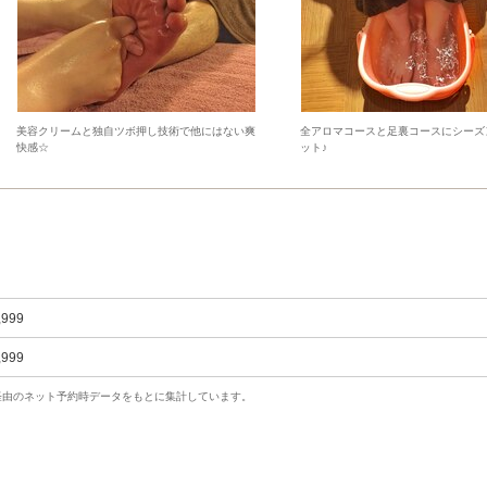
美容クリームと独自ツボ押し技術で他にはない爽
全アロマコースと足裏コースにシーズ
快感☆
ット♪
,999
,999
uty経由のネット予約時データをもとに集計しています。