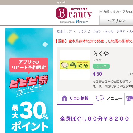
らくや
国内最大級のヘアサロ
ヘアサロン
総合トップ
>
リラクゼーション・マッサージサロン検
【重要】熊本県熊本地方で発生した地震の影響のあ
らくや
ラクヤ
4.50
（3
大阪府大阪市浪速区敷津西２
地下鉄・大国町駅より徒歩30
サロン情報
メニュー
全身ほぐし６０分￥３２００