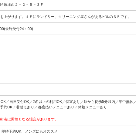
速区敷津西２－２－５－３Ｆ
口を上がります。１Ｆにランドリー、クリーニング屋さんがあるビルの３Ｆです。
00(最終受付24：00)
付OK／当日受付OK／2名以上の利用OK／個室あり／駅から徒歩5分以内／年中無休
予約OK／着替えあり／都度払いメニューあり／体験メニューあり
術者は男性となる場合があります。
、即時予約OK、メンズにもオススメ