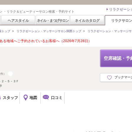
リラクゼーシ
ン ・リラク＆ビューティーサロン検索・予約サイト
ヘアスタイル
ネイル・まつげサロン
ネイルカタログ
リラクサロ
索トップ
>
リラクゼーション・マッサージサロン関西トップ
>
リラクゼーション・マッサージサ
る地域へご予約されているお客様へ（2026年7月28日）
空席確認・予
5件）
ブックマー
－２－５－３Ｆ
秒
スタッフ
地図
口コミ