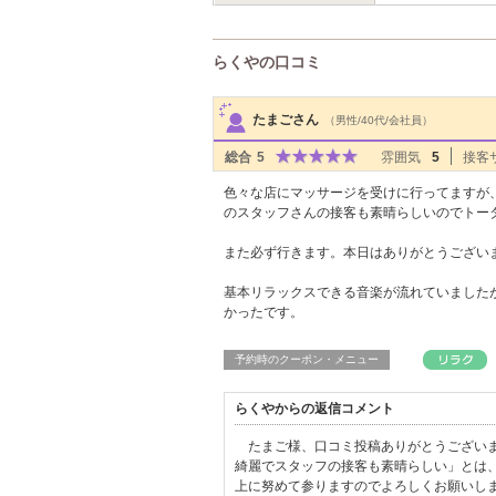
らくやの口コミ
サロンPick Up
たまごさん
（男性/40代/会社員）
総合
5
雰囲気
5
接客
色々な店にマッサージを受けに行ってますが
のスタッフさんの接客も素晴らしいのでトー
また必ず行きます。本日はありがとうござい
基本リラックスできる音楽が流れていました
かったです。
予約時のクーポン・メニュー
らくやからの返信コメント
たまご様、口コミ投稿ありがとうございま
綺麗でスタッフの接客も素晴らしい」とは
上に努めて参りますのでよろしくお願いし