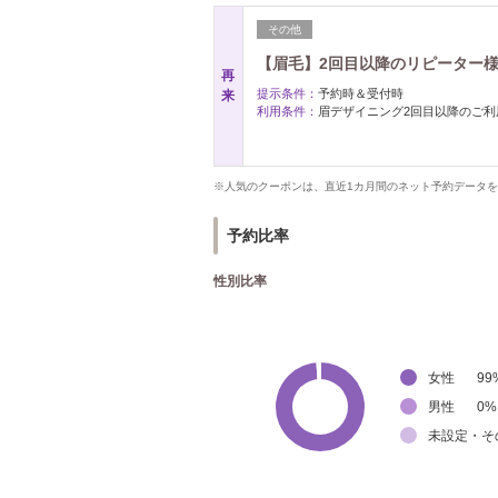
その他
【眉毛】2回目以降のリピーター様専
再
提示条件：
予約時＆受付時
来
利用条件：
眉デザイニング2回目以降のご利
※人気のクーポンは、直近1カ月間のネット予約データ
予約比率
性別比率
女性
99
男性
0
%
未設定・そ