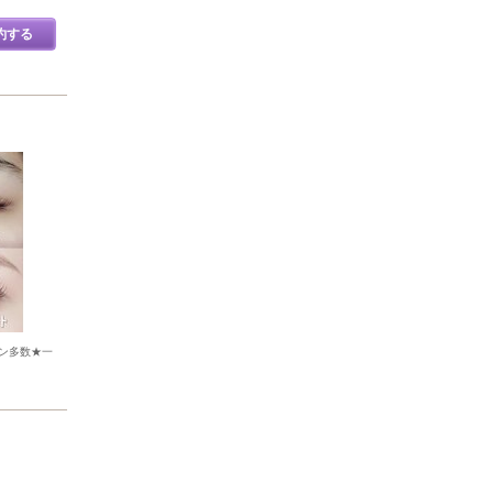
約する
ン多数★一