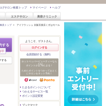
つげサロン検索トップ
マイページ
ヘルプ
ン
エステサロン
美容クリニック
鶴見トップ
>
アイフラッシュ 京阪百貨店くずはモール
ようこそ、ゲストさん。
約する
ログインする
あり
会員登録する（無料）
クする
ホットペッパービューティーなら
1%
ポイントが
たまる！
ためたポイントをつかっておとく
にサロンをネット予約！
たまるポイントについて
つかえるサービス一覧
ポイント設定変更
毛の
ブックマーク