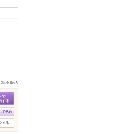
来店の全員の方
ンで
約する
して予約
クする