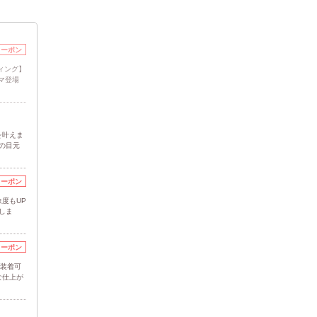
クーポン
ィング】
マ登場
を叶えま
の目元
クーポン
度もUP
しま
クーポン
に装着可
な仕上が