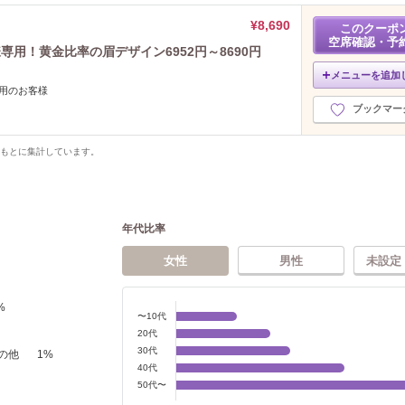
¥8,690
このクーポ
空席確認・予
用！黄金比率の眉デザイン6952円～8690円
メニューを追加
用のお客様
ブックマー
をもとに集計しています。
年代比率
女性
男性
未設定
%
〜10代
20代
30代
の他
1
%
40代
50代〜