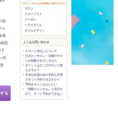
ログインすると会員情報に保存できます
サロン
スタイリスト
クーポン
の個
ヘアスタイル
ラル
ネイルデザイン
級感
よくある問い合わせ
0種類
ク】
スマート支払いについて
行きたいサロン・近隣のサロ
ン性
ンが掲載されていません
＆骨
ポイントはどこのサロンで使
えますか？
子供や友達の分の予約も代理
でネット予約できますか？
予約をキャンセルしたい
「無断キャンセル」と表示が
約する
出て、ネット予約ができない