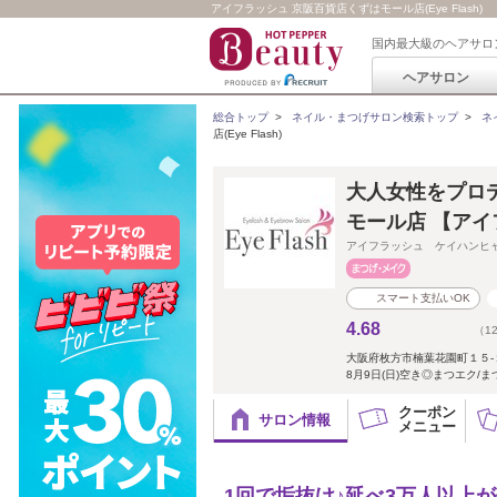
アイフラッシュ 京阪百貨店くずはモール店(Eye Flash)
国内最大級のヘアサロ
ヘアサロン
総合トップ
>
ネイル・まつげサロン検索トップ
>
ネ
店(Eye Flash)
大人女性をプロデュ
モール店 【ア
アイフラッシュ ケイハンヒ
スマート支払いOK
4.68
（1
大阪府枚方市楠葉花園町１５
8月9日(日)空き◎まつエク/
クーポン
サロン情報
メニュー
1回で垢抜け♪延べ3万人以上