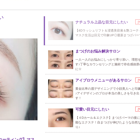
い
ナチュラル上品な目元にしたい
【4Dラッシュリフト＆浸透美容液＆艶コーテ
マスク生活は目元で印象UP◎最新まつげパー
まつげのお悩み解決サロン
一人一人のお悩みにしっかり寄り添い、理想
す♪丁寧なカウンセリングと施術で存在感抜群
に☆
アイブロウメニューがあるサロン
黄金比率の眉デザイニングで小顔美人へと印象
♪アイデザインのプロが本当の美しさを引き出
す！
可愛い目元にしたい
【４Dカール＆エクステ】まつげパーマの後
能なエクステ！自まつげが伸びたような自然
り♪
コーティング】マス