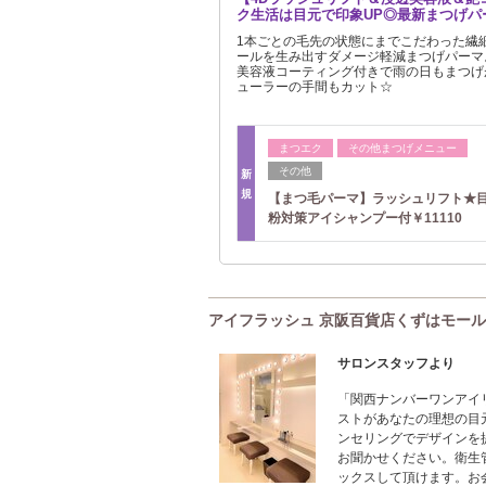
ク生活は目元で印象UP◎最新まつげパ
1本ごとの毛先の状態にまでこだわった繊
ールを生み出すダメージ軽減まつげパーマ
美容液コーティング付きで雨の日もまつげ
ューラーの手間もカット☆
まつエク
その他まつげメニュー
その他
新
規
【まつ毛パーマ】ラッシュリフト★
粉対策アイシャンプー付￥11110
アイフラッシュ 京阪百貨店くずはモール店(E
サロンスタッフより
「関西ナンバーワンアイ
ストがあなたの理想の目
ンセリングでデザインを
お聞かせください。衛生
ックスして頂けます。お