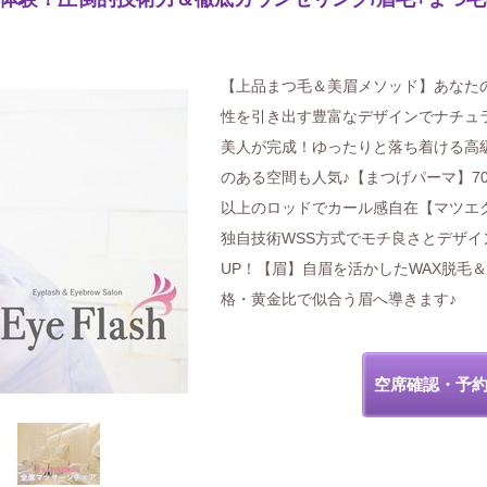
【上品まつ毛＆美眉メソッド】あなた
性を引き出す豊富なデザインでナチュ
美人が完成！ゆったりと落ち着ける高
のある空間も人気♪【まつげパーマ】7
以上のロッドでカール感自在【マツエ
独自技術WSS方式でモチ良さとデザイ
UP！【眉】自眉を活かしたWAX脱毛
格・黄金比で似合う眉へ導きます♪
空席確認・予