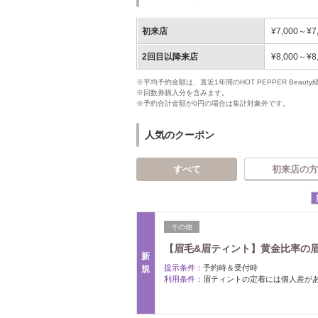
初来店
¥7,000～¥7
2回目以降来店
¥8,000～¥8
※平均予約金額は、直近1年間のHOT PEPPER Bea
※回数券購入分を含みます。
※予約合計金額が0円の場合は集計対象外です。
人気のクーポン
すべて
初来店の方
その他
【眉毛&眉ティント】黄金比率の眉
新
提示条件：
予約時＆受付時
規
利用条件：
眉ティントの定着には個人差が