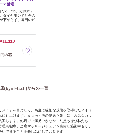
ーマ登場
細なケアで、立体的カ
。ダイヤモンド配合の
が下がらず、毎日のビ
¥11,110
目元の花
ye Flash)からの一言
リスト」を目指して、高度で繊細な技術を取得したアイリ
元に仕上げます。まつ毛・眉の健康を第一に、入念なカウ
提案します。他店でご満足いかなかった点もぜひ私たちに
管理も徹底。全席マッサージチェアを完備し施術中もリラ
会いできることを楽しみにしております！