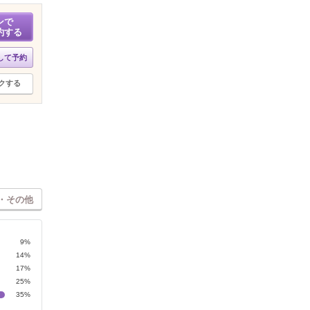
ンで
約する
して予約
クする
・その他
9%
14%
17%
25%
35%