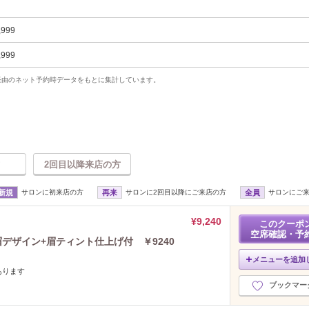
,999
,999
uty経由のネット予約時データをもとに集計しています。
2回目以降来店の方
新規
サロンに初来店の方
再来
サロンに2回目以降にご来店の方
全員
サロンにご
¥9,240
このクーポ
空席確認・予
デザイン+眉ティント仕上げ付 ￥9240
メニューを追加
あります
ブックマー