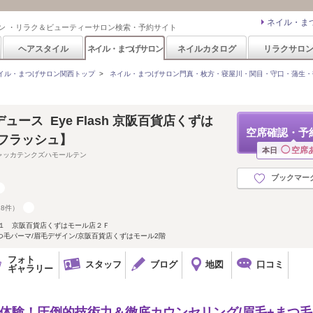
ネイル・ま
ン ・リラク＆ビューティーサロン検索・予約サイト
ヘアスタイル
ネイル・まつげサロン
ネイルカタログ
リラクサロ
イル・まつげサロン関西トップ
>
ネイル・まつげサロン門真・枚方・寝屋川・関目・守口・蒲生・
ース Eye Flash 京阪百貨店くずは
空席確認・予
イフラッシュ】
◯
空席
本日
ャッカテンクズハモールテン
ブックマー
28件）
‐１ 京阪百貨店くずはモール店２Ｆ
まつ毛パーマ/眉毛デザイン/京阪百貨店くずはモール2階
フォト
スタッフ
ブログ
地図
口コミ
ギャラリー
が体験！圧倒的技術力＆徹底カウンセリング/眉毛+まつ