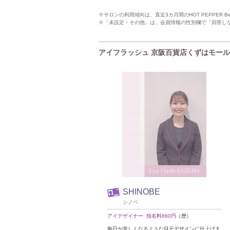
※サロンの利用傾向は、直近3カ月間のHOT PEPPER 
※「未設定・その他」は、会員情報の性別欄で「回答し
アイフラッシュ 京阪百貨店くずはモール店(Ey
SHINOBE
シノベ
アイデザイナー 指名料660円
（歴）
毎日が楽しくなるような目元デザインに仕上げま