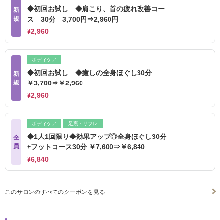
◆初回お試し ◆肩こり、首の疲れ改善コー
新
規
ス 30分 3,700円⇒2,960円
¥2,960
ボディケア
◆初回お試し ◆癒しの全身ほぐし30分
新
規
￥3,700⇒￥2,960
¥2,960
ボディケア
足裏・リフレ
◆1人1回限り◆効果アップ◎全身ほぐし30分
全
員
+フットコース30分 ￥7,600⇒￥6,840
¥6,840
このサロンのすべてのクーポンを見る