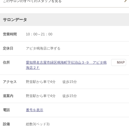
このサロンのすべてのスタッフを見る
サロンデータ
営業時間
10：00～21：00
定休日
アピタ鳴海店に準ずる
住所
愛知県名古屋市緑区鳴海町字伝治山３‐９ アピタ鳴
MAP
海店２Ｆ
アクセス
野並駅から車で4分 徒歩15分
道案内
野並駅から車で4分 徒歩15分
電話
番号を表示
設備
総数3(ベッド3)