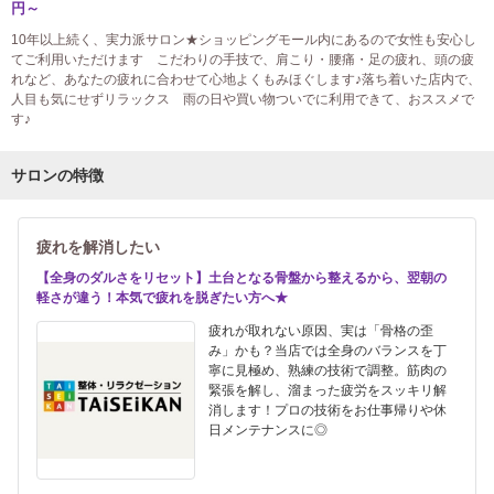
円～
10年以上続く、実力派サロン★ショッピングモール内にあるので女性も安心し
てご利用いただけます こだわりの手技で、肩こり・腰痛・足の疲れ、頭の疲
れなど、あなたの疲れに合わせて心地よくもみほぐします♪落ち着いた店内で、
人目も気にせずリラックス 雨の日や買い物ついでに利用できて、おススメで
す♪
サロンの特徴
疲れを解消したい
【全身のダルさをリセット】土台となる骨盤から整えるから、翌朝の
軽さが違う！本気で疲れを脱ぎたい方へ★
疲れが取れない原因、実は「骨格の歪
み」かも？当店では全身のバランスを丁
寧に見極め、熟練の技術で調整。筋肉の
緊張を解し、溜まった疲労をスッキリ解
消します！プロの技術をお仕事帰りや休
日メンテナンスに◎