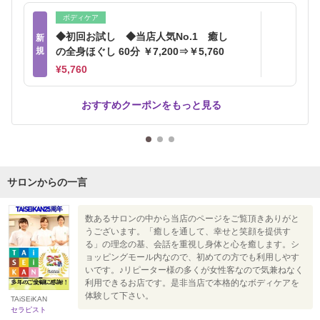
ボディケア
◆初回お試し ◆当店人気No.1 癒し
新
規
の全身ほぐし 60分 ￥7,200⇒￥5,760
¥5,760
おすすめクーポンをもっと見る
サロンからの一言
数あるサロンの中から当店のページをご覧頂きありがと
うございます。「癒しを通して、幸せと笑顔を提供す
る」の理念の基、会話を重視し身体と心を癒します。シ
ョッピングモール内なので、初めての方でも利用しやす
いです。♪リピーター様の多くが女性客なので気兼ねなく
利用できるお店です。是非当店で本格的なボディケアを
体験して下さい。
TAiSEiKAN
セラピスト