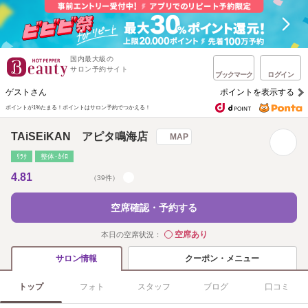
国内最大級の
サロン予約サイト
ブックマーク
ログイン
ゲストさん
ポイントを表示する
ポイントが1%たまる！
ポイントはサロン予約でつかえる！
TAiSEiKAN アピタ鳴海店
MAP
ﾘﾗｸ
整体･ｶｲﾛ
4.81
（39件）
空席確認・予約する
空席あり
本日の空席状況：
◯
クーポン・メニュー
サロン情報
トップ
フォト
スタッフ
ブログ
口コミ