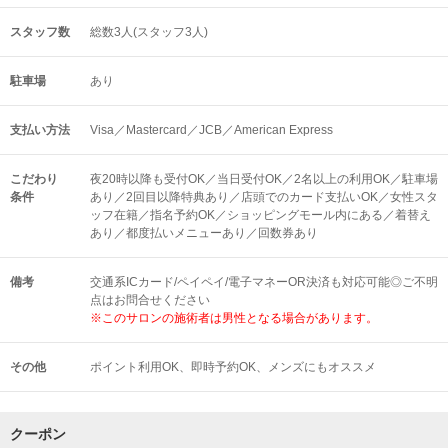
スタッフ数
総数3人(スタッフ3人)
駐車場
あり
支払い方法
Visa／Mastercard／JCB／American Express
こだわり
夜20時以降も受付OK／当日受付OK／2名以上の利用OK／駐車場
条件
あり／2回目以降特典あり／店頭でのカード支払いOK／女性スタ
ッフ在籍／指名予約OK／ショッピングモール内にある／着替え
あり／都度払いメニューあり／回数券あり
備考
交通系ICカード/ペイペイ/電子マネーOR決済も対応可能◎ご不明
点はお問合せください
※このサロンの施術者は男性となる場合があります。
その他
ポイント利用OK
即時予約OK
メンズにもオススメ
クーポン