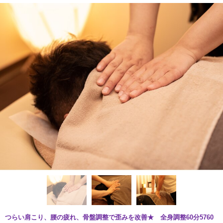
つらい肩こり、腰の疲れ、骨盤調整で歪みを改善★ 全身調整60分5760