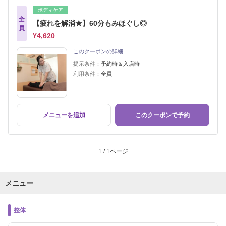
ボディケア
全
【疲れを解消★】60分もみほぐし◎
員
¥4,620
このクーポンの詳細
提示条件：
予約時＆入店時
利用条件：
全員
メニューを追加
このクーポンで予約
1 / 1ページ
メニュー
整体