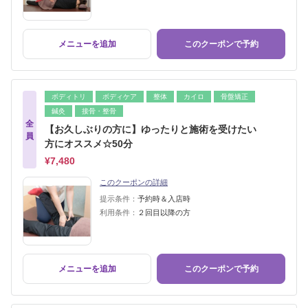
メニューを追加
このクーポンで予約
ボディトリ
ボディケア
整体
カイロ
骨盤矯正
鍼灸
接骨・整骨
全
【お久しぶりの方に】ゆったりと施術を受けたい
員
方にオススメ☆50分
¥7,480
このクーポンの詳細
提示条件：
予約時＆入店時
利用条件：
２回目以降の方
メニューを追加
このクーポンで予約