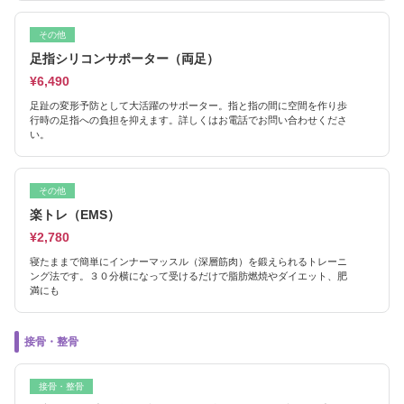
その他
足指シリコンサポーター（両足）
¥6,490
足趾の変形予防として大活躍のサポーター。指と指の間に空間を作り歩
行時の足指への負担を抑えます。詳しくはお電話でお問い合わせくださ
い。
その他
楽トレ（EMS）
¥2,780
寝たままで簡単にインナーマッスル（深層筋肉）を鍛えられるトレーニ
ング法です。３０分横になって受けるだけで脂肪燃焼やダイエット、肥
満にも
接骨・整骨
接骨・整骨