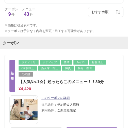
クーポン
メニュー
9
43
件
件
価格は税込表示です。
クーポンは予告なく内容を変更・終了する可能性があります。
クーポン
ボディトリ
ボディケア
整体
カイロ
骨盤矯正
OX脚矯正
あん摩・指圧
鍼灸
接骨・整骨
新
その他
規
【人気No.1☆】迷ったらこのメニュー！！30分
¥4,420
このクーポンの詳細
提示条件：
予約時＆入店時
利用条件：
ご新規様限定