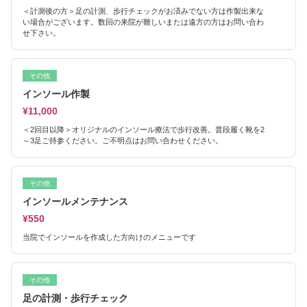
＜計測後の方＞足の計測、歩行チェックがお済みでない方は作製出来な
い場合がございます。数回の来院が難しいまたは遠方の方はお問い合わ
せ下さい。
その他
インソール作製
¥11,000
＜2回目以降＞オリジナルのインソール療法で歩行改善。普段履く靴を2
～3足ご持参ください。ご不明点はお問い合わせください。
その他
インソールメンテナンス
¥550
当院でインソールを作成した方向けのメニューです
その他
足の計測・歩行チェック