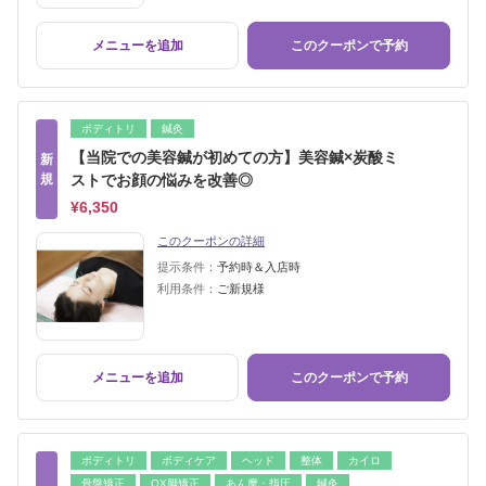
メニューを追加
このクーポンで予約
ボディトリ
鍼灸
【当院での美容鍼が初めての方】美容鍼×炭酸ミ
新
規
ストでお顔の悩みを改善◎
¥6,350
このクーポンの詳細
提示条件：
予約時＆入店時
利用条件：
ご新規様
メニューを追加
このクーポンで予約
ボディトリ
ボディケア
ヘッド
整体
カイロ
骨盤矯正
OX脚矯正
あん摩・指圧
鍼灸