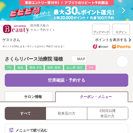
国内最大級の
サロン予約サイト
ブックマーク
ログイン
ゲストさん
ポイントを表示する
ポイントが1%たまる！
ポイントはサロン予約でつかえる！
さくらリバース治療院 瑞穂
MAP
ﾘﾗｸ
鍼灸
整体･ｶｲﾛ
接骨･整骨
あん摩･指圧
ﾈｲﾙ
空席確認・予約する
サロン情報
クーポン・メニュー
2回目以降
すべて
初来店の方
来店の方
メニューで絞り込む