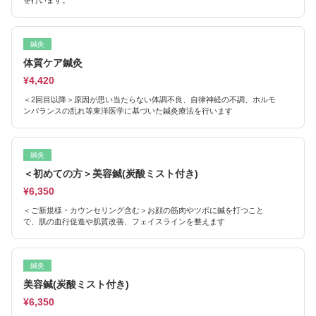
を行います。
鍼灸
体質ケア鍼灸
¥4,420
＜2回目以降＞原因が思い当たらない体調不良、自律神経の不調、ホルモ
ンバランスの乱れ等東洋医学に基づいた鍼灸療法を行います
鍼灸
＜初めての方＞美容鍼(炭酸ミスト付き)
¥6,350
＜ご新規様・カウンセリング含む＞お顔の筋肉やツボに鍼を打つこと
で、肌の血行促進や肌質改善、フェイスラインを整えます
鍼灸
美容鍼(炭酸ミスト付き)
¥6,350