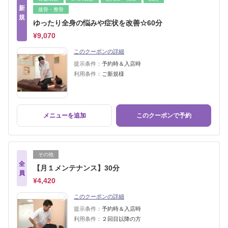
新
接骨・整骨
規
ゆったり全身の悩みや症状を改善☆60分
¥9,070
このクーポンの詳細
提示条件：
予約時＆入店時
利用条件：
ご新規様
メニューを追加
このクーポンで予約
その他
全
【月１メンテナンス】30分
員
¥4,420
このクーポンの詳細
提示条件：
予約時＆入店時
利用条件：
２回目以降の方