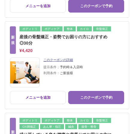
メニューを追加
このクーポンで予約
ボディトリ
ボディケア
整体
カイロ
骨盤矯正
産後の骨盤矯正・姿勢でお困りの方におすすめ
新
規
◎30分
¥4,420
このクーポンの詳細
提示条件：
予約時＆入店時
利用条件：
ご新規様
メニューを追加
このクーポンで予約
ボディトリ
ボディケア
整体
カイロ
骨盤矯正
OX脚矯正
あん摩・指圧
鍼灸
接骨・整骨
新