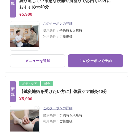
繰り返している急な腰痛や肩凝りでお困りの方に
規
おすすめ☆40分
¥5,900
このクーポンの詳細
提示条件：
予約時＆入店時
利用条件：
ご新規様
メニューを追加
このクーポンで予約
ボディケア
鍼灸
新
【鍼灸施術を受けたい方に】体質ケア鍼灸40分
規
¥5,900
このクーポンの詳細
提示条件：
予約時＆入店時
利用条件：
ご新規様