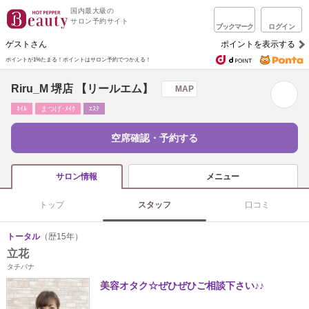
国内最大級の
サロン予約サイト
ブックマーク
ログイン
ゲストさん
ポイントを表示する
ポイントが1%たまる！
ポイントはサロン予約でつかえる！
Riru_M 堺店 【リールエム】
MAP
ﾈｲﾙ
まつげ･ﾒｲｸ
ｴｽﾃ
空席確認・予約する
メニュー
サロン情報
トップ
スタッフ
口コミ
トータル
（歴15年）
立花
タチバナ
美容オタク☆ぜひぜひご相談下さい♪♪